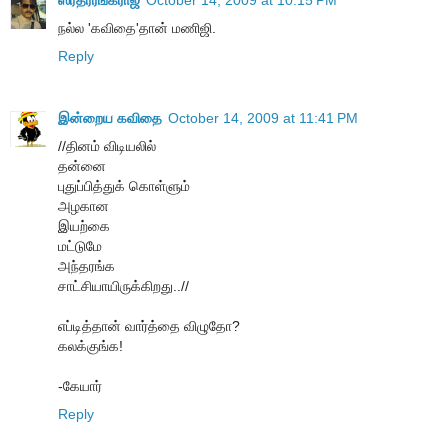
நல்ல 'கவிதை'தான் மணிஜி.
Reply
இன்றைய கவிதை
October 14, 2009 at 11:41 PM
//தினம் விடியலில்
தன்னை
புதுப்பித்துக் கொள்ளும்
அழகான
இயற்கை
மட்டுமே
அந்தரங்க
சாட்சியாயிருக்கிறது..//
எப்டித்தான் வார்த்தை விழுதோ?
கலக்குங்க!
-கேயார்
Reply