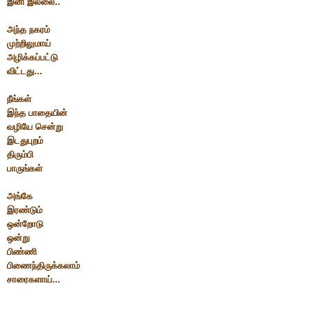
இனி இல்லை..
அந்த நகரம்
முற்றிலுமாய்
அழிக்கப்பட்டு
விட்டது...
நீங்கள்
இந்த பாதையின்
வழியே சென்று
இடதுபுறம்
திரும்பி
பாருங்கள்
அங்கே
இரண்டும்
ஒன்றோடு
ஒன்று
பிண்ணி
பிணைந்திருக்கலாம்
சாரைகளாய்...