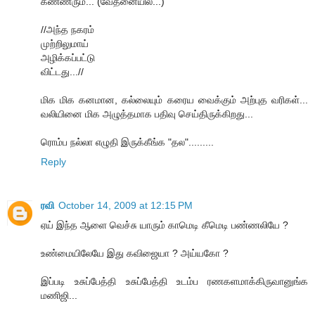
க‌ண்ணீரும்... (வேத‌னையில்...)
//அந்த நகரம்
முற்றிலுமாய்
அழிக்கப்பட்டு
விட்டது...//
மிக‌ மிக‌ க‌ன‌மான‌, க‌ல்லையும் க‌ரைய‌ வைக்கும் அற்புத வ‌ரிக‌ள்...
வ‌லியினை மிக‌ அழுத்த‌மாக‌ ப‌திவு செய்திருக்கிற‌து...
ரொம்ப‌ ந‌ல்லா எழுதி இருக்கீங்க‌ "த‌ல‌".........
Reply
ரவி
October 14, 2009 at 12:15 PM
ஏய் இந்த ஆளை வெச்சு யாரும் காமெடி கீமெடி பண்ணலியே ?
உண்மையிலேயே இது கவிஜையா ? அய்யகோ ?
இப்படி உசுப்பேத்தி உசுப்பேத்தி உடம்ப ரணகளமாக்கிருவானுங்க
மணிஜி...