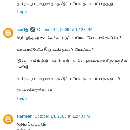
தமிழ்கூறும் நல்லுலகத்தை ஆசிப் மீரான் தான் காப்பாத்தனும்..
Reply
மணிஜி
October 14, 2009 at 12:23 PM
//ஏய் இந்த ஆளை வெச்சு யாரும் காமெடி கீமெடி பண்ணலியே ?
உண்மையிலேயே இது கவிஜையா ? அய்யகோ ?
இப்படி உசுப்பேத்தி உசுப்பேத்தி உடம்ப ரணகளமாக்கிருவானுங்க
மணிஜி...
தமிழ்கூறும் நல்லுலகத்தை ஆசிப் மீரான் தான் காப்பாத்தனும்..//
ரவுடியாக்கறாங்கய்யா....
Reply
Ramesh
October 14, 2009 at 12:49 PM
//:தினம் விடியலில்
தன்னை