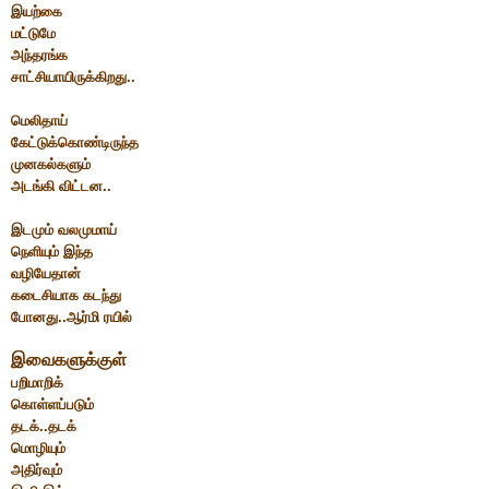
இயற்கை
மட்டுமே
அந்தரங்க
சாட்சியாயிருக்கிறது..
மெலிதாய்
கேட்டுக்கொண்டிருந்த
முனகல்களும்
அடங்கி விட்டன..
இடமும் வலமுமாய்
நெளியும் இந்த
வழியேதான்
கடைசியாக கடந்து
போனது..ஆர்மி ரயில்
இவைகளுக்குள்
பறிமாறிக்
கொள்ளப்படும்
தடக்..தடக்
மொழியும்
அதிர்வும்