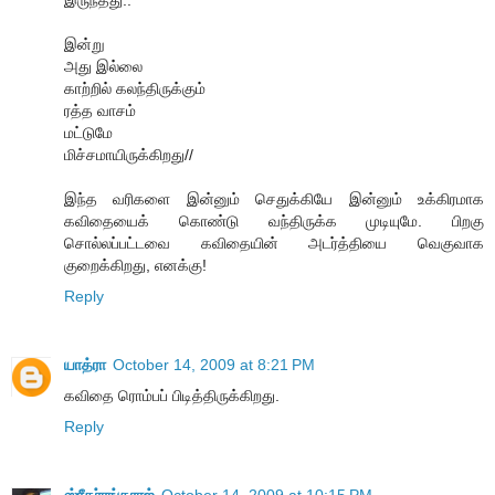
இன்று
அது இல்லை
காற்றில் கலந்திருக்கும்
ரத்த வாசம்
மட்டுமே
மிச்சமாயிருக்கிறது//
இந்த வரிகளை இன்னும் செதுக்கியே இன்னும் உக்கிரமாக
கவிதையைக் கொண்டு வந்திருக்க முடியுமே. பிறகு
சொல்லப்பட்டவை கவிதையின் அடர்த்தியை வெகுவாக
குறைக்கிறது, எனக்கு!
Reply
யாத்ரா
October 14, 2009 at 8:21 PM
கவிதை ரொம்பப் பிடித்திருக்கிறது.
Reply
ஸ்ரீதர்ரங்கராஜ்
October 14, 2009 at 10:15 PM