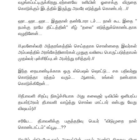
வழங்கப்பட்டிருக்கிறது..ஏற்கனவே உளியின் ஓசைக்கு விருதை
கொடுக்கும் இடத்தில் இருந்து அவரே எடுத்துக் கொண்டார்...//
ஹா...ஹா...ஹா... இதுதான் தண்டோரா டச்.... நான் கூட‌ இதை "
ந‌ம‌க்கு நாமே திட்ட‌த்தின்" கீழ் "த‌லை" எடுத்துக்கொண்ட‌தாக‌
எழுதினேன்...
//புவனேஸ்வரி அந்தரங்கத்தில் செய்ததாக சொன்னதை இவர்கள்
அம்பலத்தில் அரங்கேற்றினார்கள்.முதுகு வலியை பொருட்படுத்தாமல்
முதல்வர் புன்சிரிப்புடன் அமர்ந்து ரசித்தார்.//
இந்த‌ நையாண்டிக்காக‌ ஒரு ஸ்பெஷ‌ல் ஷொட்டு... ச‌க‌ ப‌திவ‌ர்னு
கொடுத்தா ர‌த்த‌ம் வ‌ரும்... ஆனால், உங்க‌ள் ந‌ண்ப‌ராக‌
கொடுக்கிறேன்...
//தீபாவளி சிறப்பு நிகழ்ச்சியாக அது கலைஞர் டிவியில் ஒளிபரப்ப
தயார்(அவர் தீபாவளி வாழ்த்து சொல்ல மாட்டார் என்பது வேறு
விஷயம்)//
ச‌ரியே... தீபாவ‌ளிக்கு ப‌குத்த‌றிவு பெய‌ர் "விடுமுறை நாள்
கொண்டாட்ட‌ம்" எப்பூடி...??
//தமிழ் ஸ்டுடியோ.காம் அமைப்பின் முதல் ஆண்டு நிறைவு விழா