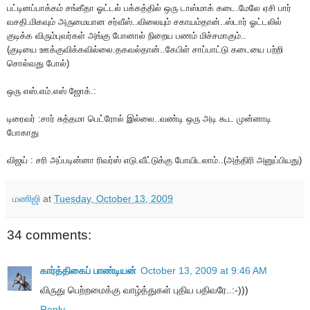
பட்டினப்பாக்கம் சங்கீதா ஓட்டல் பக்கத்தில் ஒரு டாஸ்மாக் கடை.மேலே ஏசி பார்
வசதி.மிகவும் அருமையான சர்வீஸ்..விலையும் சகாயம்தான்..ஸ்டார் ஓட்டலில்
குடிக்க விரும்புவர்கள் அங்கு போனால் நிறைய பணம் மிச்சமாகும்..
(குடியை ஊக்குவிக்கவில்லை.தகவல்தான்..கேபிள் சாப்பாட்டு கடையை பற்றி
சொல்வது போல்)
ஒரு எஸ்.எம்.எஸ் ஜோக்.:
டிரைவர் :சார் சுத்தமா பெட்ரோல் இல்லை..வண்டி ஒரு அடி கூட முன்னாடி
போகாது
விஜய் : சரி அப்படின்னா ரிவர்ஸ் எடு.வீட்டுக்கு போயிடலாம்..(அத்திரி அனுப்பியது)
மணிஜி
at
Tuesday, October 13, 2009
34 comments:
கார்த்திகைப் பாண்டியன்
October 13, 2009 at 9:46 AM
விருது பெற்றமைக்கு வாழ்த்துகள் புதிய பதிவரே..:-)))
Reply