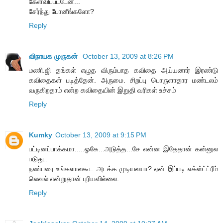
கேள்விப்பட்டேன்...
சேர்ந்து போனீங்களோ?
Reply
விநாயக முருகன்
October 13, 2009 at 8:26 PM
மணி.ஜி தங்கள் எழுத விரும்பாத கவிதை அய்யனார் இரண்டு
கவிதைகள் படித்தேன். அருமை. சிறப்பு பொருளாதார மண்டலம்
வருகிறதாம் என்ற கவிதையின் இறுதி வரிகள் உச்சம்
Reply
Kumky
October 13, 2009 at 9:15 PM
பட்டினப்பாக்கமா.....ஓகே...அடுத்த...சே என்ன இதேதான் கன்னுல
படுது..
நண்பரை உங்களாலகூட அடக்க முடியலயா? ஏன் இப்படி எக்ஸ்ட்ட்ரீம்
லெவல் என்றுதான் புரியவில்லை.
Reply