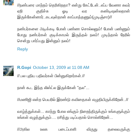
//நண்பரை மாற்றம் தெரிகிறதா? என்று கேட்டேன்..எப்ப வேணா சுவர்
ஏறி குதிச்சு ஓடி வர கண்டிஷன்லதான்
இருக்கேன்னார்..கடவுள்தான் காப்பாத்தணும்(முடிஞ்சா)//
நண்பர்களை அடிக்கடி போன் பண்ண சொல்லனும்! போன் பண்ணும்
போது நண்பர்கள் குடிக்காமல் இருத்தல் நலம்! முடிந்தால் நேரில்
சென்று பார்ப்பது இன்னும் நலம்!
Reply
R.Gopi
October 13, 2009 at 11:08 AM
//.பல புதிய பதிவர்கள் பின்னுகிறார்கள்.//
நான் கூட இந்த லிஸ்ட்ல இருக்கேன் "தல"...
//மணிஜி என்ற பெயரில் இரண்டு கவிதைகள் எழுதியிருக்கிறேன்..//
வாழ்த்துக்கள்... காற்று போல எங்கும் நிறைந்திருக்கும் உங்களுக்கும்
உங்கள் எழுத்துக்கும்.... ரசித்து படிப்பதால் சொல்கிறேன்...
//அகில உலக படைப்பாளி விருது தலைவருக்கு