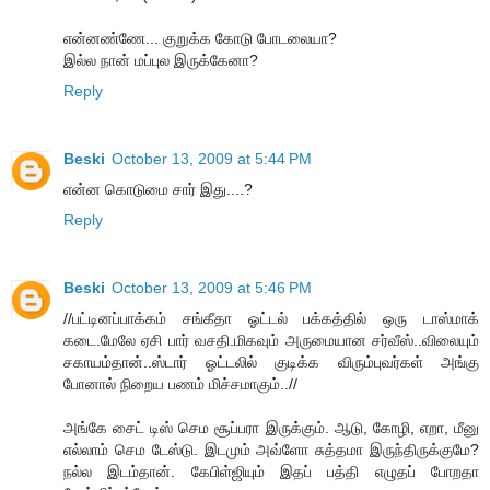
என்னண்ணே... குறுக்க கோடு போடலையா?
இல்ல நான் மப்புல இருக்கேனா?
Reply
Beski
October 13, 2009 at 5:44 PM
என்ன கொடுமை சார் இது....?
Reply
Beski
October 13, 2009 at 5:46 PM
//பட்டினப்பாக்கம் சங்கீதா ஓட்டல் பக்கத்தில் ஒரு டாஸ்மாக்
கடை.மேலே ஏசி பார் வசதி.மிகவும் அருமையான சர்வீஸ்..விலையும்
சகாயம்தான்..ஸ்டார் ஓட்டலில் குடிக்க விரும்புவர்கள் அங்கு
போனால் நிறைய பணம் மிச்சமாகும்..//
அங்கே சைட் டிஸ் செம சூப்பரா இருக்கும். ஆடு, கோழி, எறா, மீனு
எல்லாம் செம டேஸ்டு. இடமும் அவ்ளோ சுத்தமா இருந்திருக்குமே?
நல்ல இடம்தான். கேபிள்ஜியும் இதப் பத்தி எழுதப் போறதா