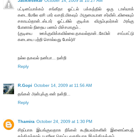
Jackiesekar
October 14, 2009 at 10:27 AM
பட்டினப்பாக்கம் சங்கீதா ஓட்டல் பக்கத்தில் ஒரு டாஸ்மாக்
கடை.மேலே ஏசி பார் வசதி.மிகவும் அருமையான சர்வீஸ்..விலையும்
சகாயம்தான்..ஸ்டார் ஓட்டலில் குடிக்க விரும்புவர்கள் அங்கு
போனால் நிறைய பணம் மிச்சமாகும்..
(குடியை ஊக்குவிக்கவில்லை.தகவல்தான்..கேபிள் சாப்பாட்டு
கடையை பற்றி சொல்வது போல்)//
நல்ல தகவல் நண்பா... நன்றி
Reply
R.Gopi
October 14, 2009 at 11:56 AM
தங்கள் அன்புக்கு என் நன்றி...
Reply
Thamira
October 24, 2009 at 1:30 PM
சிறப்பாக இயங்குவதாக நீங்கள் கூறியவர்களின் இணைப்பைத்
தந்திருந்தால் ஃபாலோ செய்ய வசதியாக இருந்திருக்கும்.