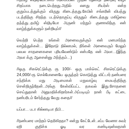
சிறப்பாக நடைபெற்றது.அதில் எனது சியர்ஸ் என்ற
குறும்படத்துக்கும் விருது கிடைத்தது.கேபிள் சங்கரின் விபத்து
படத்திற்கு சிறந்த படத்தொகுப்பு விருதும் கிடைத்தது மகிழ்வை
தந்த்து..தமிழ் ஸ்டூடியோ அருண் மற்றும் குணாவிற்கு என்
வாழ்த்துக்களூம் நன்றியும்//
வெற்றி பெற்ற உங்க‌ள் அனைவ‌ருக்கும் என் ம‌ன‌மார்ந்த‌‌
வாழ்த்துக்க‌ள்... இதோடு நில்லாம‌ல், நீங்க‌ள் அனைவ‌ரும் மேலும்
ப‌ல‌ப‌ல‌ சாத‌னைக‌ளை புரிய‌வேண்டும் என்ப‌தே என் அவா...(இந்த‌
அவா க்கு ஆசைன்னு அர்த்த‌ம்...)
//ஒரு சிகரெட்டுக்கு ரூ 100/- ஒரு பாக்கெட் சிகரெட்டுக்கு
24,000/-ரூ செல்போனையே ஒருத்தர் கொடுத்து விட்டார்.நண்பரை
சந்திக்க மது அடிமைகள் மறுவாழ்வு மையத்திற்கு
சென்றிருந்தேன்..அங்கு கேள்விப்பட்ட தகவல் இது.சோதனை
செய்துதான் அனுமதிக்கிறார்கள்.அப்படியும் நான் பீடி கட்டை
நண்பரிடம் சேர்த்தது வேறு கதை//
யப்பா... படா கில்லாடிபா நீயி...
//நண்பரை மாற்றம் தெரிகிறதா? என்று கேட்டேன்..எப்ப வேணா சுவர்
ஏறி குதிச்சு ஓடி வர கண்டிஷன்லதான்