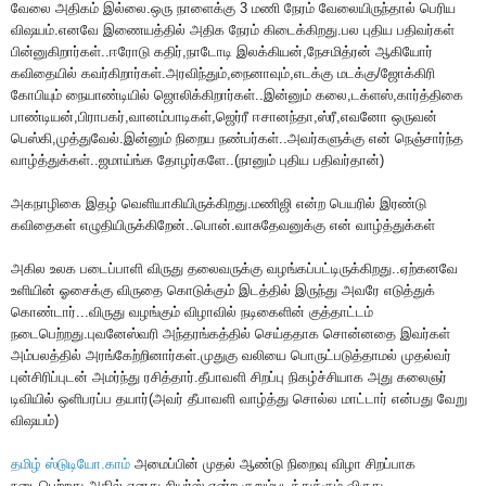
வேலை அதிகம் இல்லை.ஒரு நாளைக்கு 3 மணி நேரம் வேலையிருந்தால் பெரிய
விஷயம்.எனவே இணையத்தில் அதிக நேரம் கிடைக்கிறது.பல புதிய பதிவர்கள்
பின்னுகிறார்கள்..ஈரோடு கதிர்,நாடோடி இலக்கியன்,நேசமித்ரன் ஆகியோர்
கவிதையில் கவர்கிறார்கள்.அரவிந்தும்,நைனாவும்,எடக்கு மடக்கு/ஜோக்கிரி
கோபியும் நையாண்டியில் ஜொலிக்கிறார்கள்..இன்னும் கலை,டக்ளஸ்,கார்த்திகை
பாண்டியன்,பிராபகர்,வானம்பாடிகள்,ஜெர்ரீ ஈசானந்தா,ஸ்ரீ,எவனோ ஒருவன்
பெஸ்கி,முத்துவேல்.இன்னும் நிறைய நண்பர்கள்..அவர்களுக்கு என் நெஞ்சார்ந்த
வாழ்த்துக்கள்..ஜமாய்ங்க தோழர்களே..(நானும் புதிய பதிவர்தான்)
அகநாழிகை இதழ் வெளியாகியிருக்கிறது.மணிஜி என்ற பெயரில் இரண்டு
கவிதைகள் எழுதியிருக்கிறேன்..பொன்.வாசுதேவனுக்கு என் வாழ்த்துக்கள்
அகில உலக படைப்பாளி விருது தலைவருக்கு வழங்கப்பட்டிருக்கிறது..ஏற்கனவே
உளியின் ஓசைக்கு விருதை கொடுக்கும் இடத்தில் இருந்து அவரே எடுத்துக்
கொண்டார்...விருது வழங்கும் விழாவில் நடிகைளின் குத்தாட்டம்
நடைபெற்றது.புவனேஸ்வரி அந்தரங்கத்தில் செய்ததாக சொன்னதை இவர்கள்
அம்பலத்தில் அரங்கேற்றினார்கள்.முதுகு வலியை பொருட்படுத்தாமல் முதல்வர்
புன்சிரிப்புடன் அமர்ந்து ரசித்தார்.தீபாவளி சிறப்பு நிகழ்ச்சியாக அது கலைஞர்
டிவியில் ஒளிபரப்ப தயார்(அவர் தீபாவளி வாழ்த்து சொல்ல மாட்டார் என்பது வேறு
விஷயம்)
தமிழ் ஸ்டுடியோ.காம்
அமைப்பின் முதல் ஆண்டு நிறைவு விழா சிறப்பாக
நடைபெற்றது.அதில் எனது சியர்ஸ் என்ற குறும்படத்துக்கும் விருது