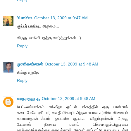
YumYes
October 13, 2009 at 9:47 AM
சூப்பர் பாதிவு.. அருமை...
விருது வாங்கியதற்கு வாழ்த்துக்கள். :)
Reply
முரளிகண்ணன்
October 13, 2009 at 9:48 AM
கிக்கு ஏறுதே
Reply
வரதராஜலு .பூ
October 13, 2009 at 9:48 AM
//பட்டினப்பாக்கம் சங்கீதா ஓட்டல் பக்கத்தில் ஒரு டாஸ்மாக்
கடை.மேலே ஏசி பார் வசதி.மிகவும் அருமையான சர்வீஸ்..விலையும்
சகாயம்தான்..ஸ்டார் ஓட்டலில் குடிக்க விரும்புவர்கள் அங்கு
போனால் நிறைய பணம் மிச்சமாகும்..(குடியை
ஊக்குவிக்கவில்லை.தகவல்தான்..கேபிள் சாப்பாட்டு கடையை பற்றி