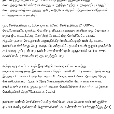
கிடைத்தது.கேபிள் சங்கரின் விபத்து படத்திற்கு சிறந்த படத்தொகுப்பு விருதும்
கிடைத்தது மகிழ்வை தந்த்து..தமிழ் ஸ்டூடியோ அருண் மற்றும் குணாவிற்கு என்
வாழ்த்துக்களூம் நன்றியும்
ஒரு சிகரெட்டுக்கு ரூ 100/- ஒரு பாக்கெட் சிகரெட்டுக்கு 24,000/-ரூ
செல்போனையே ஒருத்தர் கொடுத்து விட்டார்.நண்பரை சந்திக்க மது அடிமைகள்
மறுவாழ்வு மையத்திற்கு சென்றிருந்தேன்..அங்கு கேள்விப்பட்ட தகவல்
இது.சோதனை செய்துதான் அனுமதிக்கிறார்கள்.அப்படியும் நான் பீடி கட்டை
நண்பரிடம் சேர்த்தது வேறு கதை..பீடி வந்து விட்டது என்ற உடன் ஒருவர் முகத்தில்
அவ்வளவு பூரிப்பு.பிற்பாடு நண்பர் சொன்னார்”அவர் ஆந்திராவில் பெரிய மணல்
காண்ட்ராக்டர்.கோடிஸ்வரர்.குடி படுத்தும் பாடு...
அங்கு ஒரு பெண்மணியும் இருக்கிறார்.கணவர் வீட்டில் வைத்து
குடிப்பாராம்.குழந்தை இல்லை.மனைவிக்கும் பழக்கி விட்டார்.கணவர் திடீர் என்று
இறந்து விட மனைவி முழு நேர குடிவாசி..அவர்து தம்பி கொண்டு வந்து அங்கு
சேர்த்திருக்கிறார்..ஆனால் அவர் சொல்வதுவெளியில் போனாலும் என்னால்
குடிக்காமல் இருக்க முடியாது.ஏன் இருக்க வேண்டும்?எனக்கு என்ன வாழ்க்கை
வேண்டியிருக்கிறது?நியாயமான கேள்வி..
நண்பரை மாற்றம் தெரிகிறதா? என்று கேட்டேன்..எப்ப வேணா சுவர் ஏறி குதிச்சு
ஓடி வர கண்டிஷன்லதான் இருக்கேன்னார்..கடவுள்தான் காப்பாத்தணும்(முடிஞ்சா)