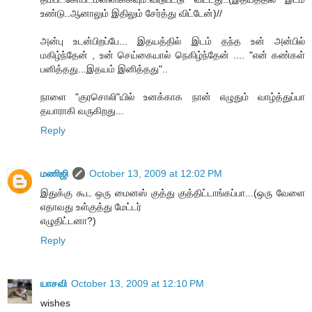
உண்டு..ஆனாலும் இதிலும் சேர்த்து விட்டேன்)//
அன்பு உடன்பிறப்பே... இதயத்தில் இடம் தந்த உன் அன்பில்
மகிழ்ந்தேன் , உன் செய்கையால் நெகிழ்ந்தேன் .... "என் க‌ண்க‌ள்
ப‌னித்த‌து...இத‌ய‌ம் இனித்த‌து"..
நாளை "குரசொலி"யில் உனக்காக நான் எழுதும் வாழ்த்துப்பா
தயாராகி வருகிறது...
Reply
மணிஜி
October 13, 2009 at 12:02 PM
இதுக்கு கூட ஒரு மைனஸ் குத்து குத்திட்டாங்கப்பா...(ஒரு வேளை
எதாவது உள்குத்து மேட்டர்
எழுதிட்டனா?)
Reply
யாசவி
October 13, 2009 at 12:10 PM
wishes