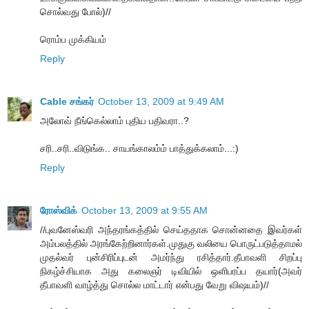
சொல்வது போல்)//
ரொம்ப முக்கியம்
Reply
Cable சங்கர்
October 13, 2009 at 9:49 AM
அலோவ் நீங்கெல்லாம் புதிய பதிவரா..?
சரி..சரி..விடுங்க.. சாயங்காலம்ம் பாத்துக்கலாம்...:)
Reply
ரோஸ்விக்
October 13, 2009 at 9:55 AM
//புவனேஸ்வரி அந்தரங்கத்தில் செய்ததாக சொன்னதை இவர்கள்
அம்பலத்தில் அரங்கேற்றினார்கள்.முதுகு வலியை பொருட்படுத்தாமல்
முதல்வர் புன்சிரிப்புடன் அமர்ந்து ரசித்தார்.தீபாவளி சிறப்பு
நிகழ்ச்சியாக அது கலைஞர் டிவியில் ஒளிபரப்ப தயார்(அவர்
தீபாவளி வாழ்த்து சொல்ல மாட்டார் என்பது வேறு விஷயம்)//