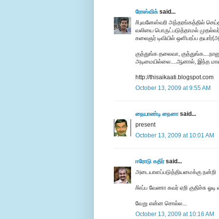
ரோஸ்விக்
said...
//புவனேஸ்வரி அந்தரங்கத்தில் செ
வலியை பொருட்படுத்தாமல் முதல்வர் பு
கலைஞர் டிவியில் ஒளிபரப்ப தயார்(அ
குத்துங்க தலைவா, குத்துங்க....நான
அடிமையில்லை....ஆனால், இந்த மானிட
http://thisaikaati.blogspot.com
October 13, 2009 at 9:55 AM
நையாண்டி நைனா
said...
present
October 13, 2009 at 10:01 AM
ஈரோடு கதிர்
said...
அடையாளப்படுத்தியமைக்கு நன்றி
//எப்ப வேணா சுவர் ஏறி குதிச்சு ஓ
வேறு என்ன சொல்ல...
October 13, 2009 at 10:16 AM