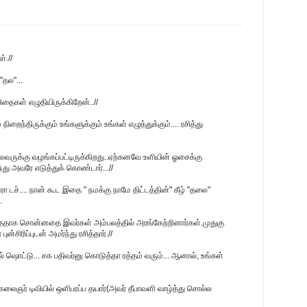
்.//
"தல"...
தைகள் எழுதியிருக்கிறேன்..//
 நிறைந்திருக்கும் உங்களுக்கும் உங்கள் எழுத்துக்கும்.... ரசித்து
வருக்கு வழங்கப்பட்டிருக்கிறது..ஏற்கனவே உளியின் ஓசைக்கு
து அவரே எடுத்துக் கொண்டார்...//
ச்.... நான் கூட‌ இதை " ந‌ம‌க்கு நாமே திட்ட‌த்தின்" கீழ் "த‌லை"
.
ய்ததாக சொன்னதை இவர்கள் அம்பலத்தில் அரங்கேற்றினார்கள்.முதுகு
்சிரிப்புடன் அமர்ந்து ரசித்தார்.//
ொட்டு... ச‌க‌ ப‌திவ‌ர்னு கொடுத்தா ர‌த்த‌ம் வ‌ரும்... ஆனால், உங்க‌ள்
ு கலைஞர் டிவியில் ஒளிபரப்ப தயார்(அவர் தீபாவளி வாழ்த்து சொல்ல