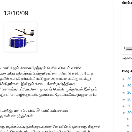
விளம்ப
...13/10/09
தொலைக
 மணி நேரம் வேலையிருந்தால் பெரிய விஷயம்.எனவே
Blog A
ல புதிய பதிவர்கள் பின்னுகிறார்கள்..ஈரோடு கதிர்,நாடோடி
ில் கவர்கிறார்கள்.அரவிந்தும்,நைனாவும்,எடக்கு மடக்கு/
►
20
க்கிறார்கள்..இன்னும் கலை,டக்ளஸ்,கார்த்திகை
►
20
்ரீ ஈசானந்தா,ஸ்ரீ,எவனோ ஒருவன் பெஸ்கி,முத்துவேல்.இன்னும்
►
20
்சார்ந்த வாழ்த்துக்கள்..ஜமாய்ங்க தோழர்களே..(நானும் புதிய
►
20
►
20
ு.மணிஜி என்ற பெயரில் இரண்டு கவிதைகள்
▼
20
ு என் வாழ்த்துக்கள்
►
►
கு வழங்கப்பட்டிருக்கிறது..ஏற்கனவே உளியின் ஓசைக்கு விருதை
த்துக் கொண்டார்...விருது வழங்கும் விழாவில் நடிகைளின்