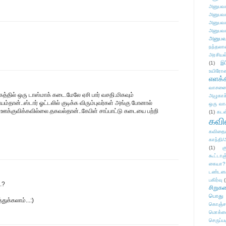
அனுபவக
அனுபவக
அனுபவக
அனுபவக
அனுபவ
நந்தலால
அரசியல
(1)
இட
உயிரோ
எளக்க
வாசனை/க
க்கத்தில் ஒரு டாஸ்மாக் கடை.மேலே ஏசி பார் வசதி.மிகவும்
அழுகாச
்தான்..ஸ்டார் ஓட்டலில் குடிக்க விரும்புவர்கள் அங்கு போனால்
ஒரு வா
 ஊக்குவிக்கவில்லை.தகவல்தான்..கேபிள் சாப்பாட்டு கடையை பற்றி
(1)
கடன
கவ
கவிதைய
காந்தி/
(1)
க
கூட்டா
கையா?
டண்டன
பகிர்வு
(
.?
சிறுக
பொது
்துக்கலாம்...:)
கொஞ்ச
மொக்க
செருப்ப