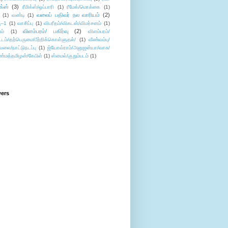
ிக்ஸ்
(3)
ரீமிக்ஸ்/ஒப்பாரி
(1)
ரீமேக்/மொக்கை
(1)
வலைப் பதிவர் நல வாரியம்
(2)
(1)
வண்டி
(1)
--1
(1)
வாசிப்பு
(1)
விபரீதம்/விகடன்/விமர்சனம்
(1)
விளம்பரம்/ பகிர்வு
(2)
ம்
(1)
விளம்பரம்/
ட்டம்/தற்பெருமை/பீற்றிக்கொள்ளுதல்/
(1)
வீண்வம்பு/
ேலை/நாட்டுநடப்பு
(1)
ஜ்யோவ்ராம்/அனுஜன்யா/வாசு/
ண்மத்தமிழன்/கேபிள்
(1)
ஸ்மைல்/குறும்படம்
(1)
wers