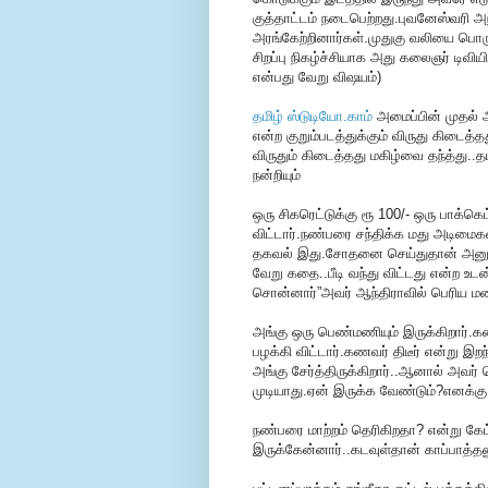
குத்தாட்டம் நடைபெற்றது.புவனேஸ்வரி 
அரங்கேற்றினார்கள்.முதுகு வலியை பொருட்ப
சிறப்பு நிகழ்ச்சியாக அது கலைஞர் டிவிய
என்பது வேறு விஷயம்)
தமிழ் ஸ்டுடியோ.காம்
அமைப்பின் முதல் 
என்ற குறும்படத்துக்கும் விருது கிடைத்த
விருதும் கிடைத்தது மகிழ்வை தந்த்து..த
நன்றியும்
ஒரு சிகரெட்டுக்கு ரூ 100/- ஒரு பாக்க
விட்டார்.நண்பரை சந்திக்க மது அடிமைகள
தகவல் இது.சோதனை செய்துதான் அனுமதிக்
வேறு கதை..பீடி வந்து விட்டது என்ற உடன்
சொன்னார்”அவர் ஆந்திராவில் பெரிய மணல் 
அங்கு ஒரு பெண்மணியும் இருக்கிறார்.கண
பழக்கி விட்டார்.கணவர் திடீர் என்று இ
அங்கு சேர்த்திருக்கிறார்..ஆனால் அவர
முடியாது.ஏன் இருக்க வேண்டும்?எனக்க
நண்பரை மாற்றம் தெரிகிறதா? என்று கேட
இருக்கேன்னார்..கடவுள்தான் காப்பாத்தண