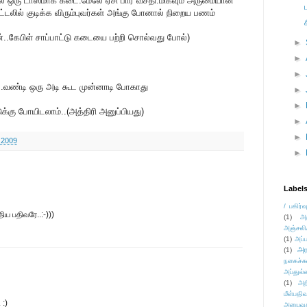
்தில் ஒரு டாஸ்மாக் கடை.மேலே ஏசி பார் வசதி.மிகவும் அருமையான
ஓட்டலில் குடிக்க விரும்புவர்கள் அங்கு போனால் நிறைய பணம்
..கேபிள் சாப்பாட்டு கடையை பற்றி சொல்வது போல்)
►
►
►
ை..வண்டி ஒரு அடி கூட முன்னாடி போகாது
►
►
டுக்கு போயிடலாம்..(அத்திரி அனுப்பியது)
►
►
 2009
►
Label
/ பகிர்வ
ிய பதிவரே..:-)))
(1)
அ
அஞ்சலி
(1)
அப்ப
அர
(1)
நகைச்ச
அப்துல்
(1)
அற
மீள்பதிவ
 :)
அனுபவக