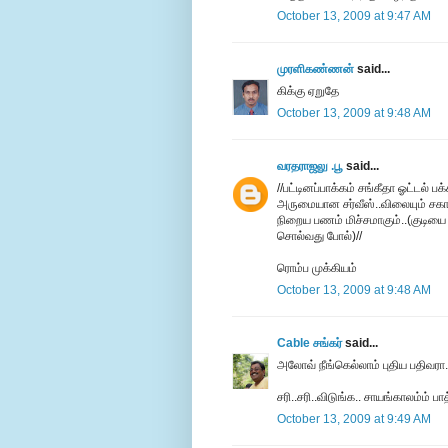
October 13, 2009 at 9:47 AM
முரளிகண்ணன்
said...
கிக்கு ஏறுதே
October 13, 2009 at 9:48 AM
வரதராஜலு .பூ
said...
//பட்டினப்பாக்கம் சங்கீதா ஓட்டல் ப
அருமையான சர்வீஸ்..விலையும் சகாயம
நிறைய பணம் மிச்சமாகும்..(குடியை
சொல்வது போல்)//
ரொம்ப முக்கியம்
October 13, 2009 at 9:48 AM
Cable சங்கர்
said...
அலோவ் நீங்கெல்லாம் புதிய பதிவரா.
சரி..சரி..விடுங்க.. சாயங்காலம்ம் பாத
October 13, 2009 at 9:49 AM