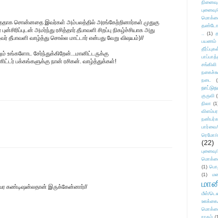
நினைவு
புனைவு
மொக்க
ய்ததாக சொன்னதை இவர்கள் அம்பலத்தில் அரங்கேற்றினார்கள்.முதுகு
தண்டோரா
ன்சிரிப்புடன் அமர்ந்து ரசித்தார்.தீபாவளி சிறப்பு நிகழ்ச்சியாக அது
..
(1)
த
வர் தீபாவளி வாழ்த்து சொல்ல மாட்டார் என்பது வேறு விஷயம்)//
பயணம்
தீர்ப்பு
ும் உங்களோட சேர்ந்துக்கிறேன்...மானிட்டருக்கு
பாப்பாத்
்டர் பக்கங்களுக்கு நான் ரசிகன். வாழ்த்துக்கள்!
சங்கிலி
நகைச்ச
நடை
(
நாட்டுந
குருவி
நிலா
(1
விளம்பர
நண்பர்க
பார்வை/
ரெமோ/க
(22)
புனைவ
மொக்க
(1)
பொ
(1)
மன
மானி
டி வர கண்டிஷன்லதான் இருக்கேன்னார்//
மீள்/டெஸ
ஊக்கை
மொக்க
ராகம்
(