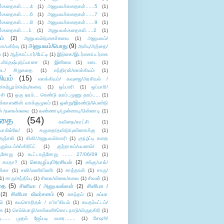
்கதைகள்......4
(1)
அனுபவக்கதைகள்......5
(1)
்கதைகள்......6
(1)
அனுபவக்கதைகள்......7
(1)
்கதைகள்......8
(1)
அனுபவக்கதைகள்......9
(1)
்கதைகள்.....1
(1)
அனுபவக்கதைகள்.....2
(1)
ம்
(2)
அனுபவம்/நகைச்சுவை
(1)
அனுபவம்/
அனுபவம்/பொது
(9)
ா/பகிர்வு
(1)
அன்பு/அத்தை/
்
(1)
ஆற்காட்டார்/பேட்டி
(1)
இடுகை/இடர்கை/படர்கை
்லி/குஷ்பு/நப்பாசை
(1)
இனிமை
(1)
உடை
(1)
டை/ சிறுகதை
(1)
எந்திரன்/எளக்கியம்
(1)
ியம்
(15)
எளக்கியம்/ கவுஜை/அரசியல் /
ற்பூரம்/கற்பு/களவு
(1)
ஒப்பாரி
(1)
ஒப்பாரி/
்சி
(1)
ஒரு தரம்... ரெண்டு தரம்..மூணு தரம்.....
(1)
க்காளனின் வாக்குமூலம்
(1)
ஒன்று/இரண்டு/பெண்டு
் /நகைச்சுவை
(1)
கண்ணாடி/முன்னாடி/பின்னாடி
(1)
ிதை
(54)
கவிதை/காட்சி
(1)
ாமில்லே/
(1)
கழுதை/தவிடு/புண்ணாக்கு
(1)
அஞ்சலி
(1)
கிளி/அனுபவம்/லாரி
(1)
கு(பு)ட்டி கதை
ுறும்படம்/ஸ்கிரிப்ட்
(1)
குற்றாலம்/பயணம்/
(1)
ஞ்சோறு
(1)
கூட்டாஞ்சோறு ...... 27/06/09
(1)
கொழுப்பு/அரசியல்
(2)
 காதா?
(1)
சங்கு/பால்/
க்கா
(1)
சனி/மணி/பிணி
(1)
சாத்தான்
(1)
சாரு/
1)
சாரு/சந்திப்பு
(1)
சிலை/விலை/கலை
(1)
சிவன்
(1)
தை
(5)
சினிமா / அனுபவங்கள்
(2)
சினிமா /
(2)
சினிமா விமர்சனம்
(4)
சுகந்தம்
(1)
சும்மா
ம்
(1)
சுயசொறிதல் / எ”ள”கியம்
(1)
சுயதம்பட்டம்/
ை
(1)
செம்மொழி/மாங்கனி/கொடநாடு/விருதகிரி
(1)
டி...... முதல் ஜேப்படி வரை.......
(1)
சேஷூ/