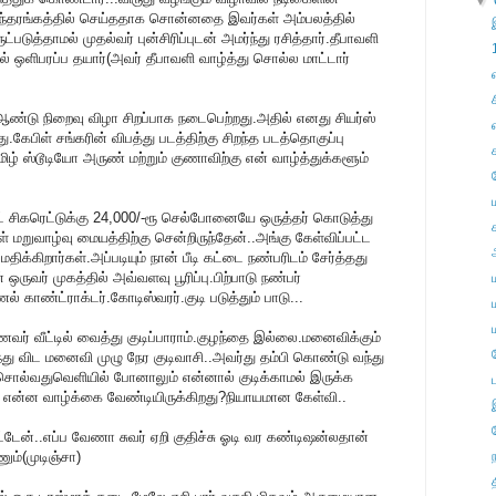
▼
அந்தரங்கத்தில் செய்ததாக சொன்னதை இவர்கள் அம்பலத்தில்
டுத்தாமல் முதல்வர் புன்சிரிப்புடன் அமர்ந்து ரசித்தார்.தீபாவளி
ில் ஒளிபரப்ப தயார்(அவர் தீபாவளி வாழ்த்து சொல்ல மாட்டார்
ஆண்டு நிறைவு விழா சிறப்பாக நடைபெற்றது.அதில் எனது சியர்ஸ்
து.கேபிள் சங்கரின் விபத்து படத்திற்கு சிறந்த படத்தொகுப்பு
மிழ் ஸ்டூடியோ அருண் மற்றும் குணாவிற்கு என் வாழ்த்துக்களூம்
ெட் சிகரெட்டுக்கு 24,000/-ரூ செல்போனையே ஒருத்தர் கொடுத்து
் மறுவாழ்வு மையத்திற்கு சென்றிருந்தேன்..அங்கு கேள்விப்பட்ட
கிறார்கள்.அப்படியும் நான் பீடி கட்டை நண்பரிடம் சேர்த்தது
 ஒருவர் முகத்தில் அவ்வளவு பூரிப்பு.பிற்பாடு நண்பர்
காண்ட்ராக்டர்.கோடிஸ்வரர்.குடி படுத்தும் பாடு...
வர் வீட்டில் வைத்து குடிப்பாராம்.குழந்தை இல்லை.மனைவிக்கும்
றந்து விட மனைவி முழு நேர குடிவாசி..அவர்து தம்பி கொண்டு வந்து
் சொல்வதுவெளியில் போனாலும் என்னால் குடிக்காமல் இருக்க
ு என்ன வாழ்க்கை வேண்டியிருக்கிறது?நியாயமான கேள்வி..
்டேன்..எப்ப வேணா சுவர் ஏறி குதிச்சு ஓடி வர கண்டிஷன்லதான்
ும்(முடிஞ்சா)