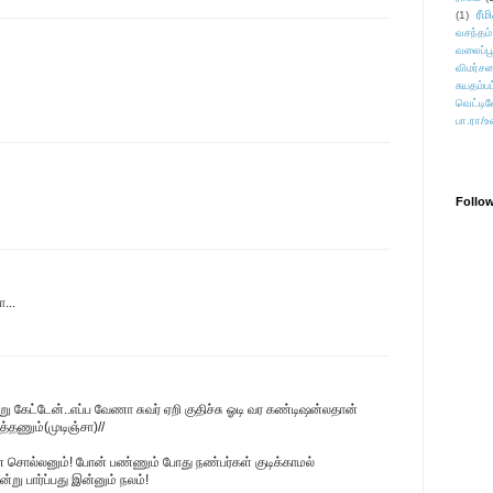
ரீம
(1)
வசந்தம்
வலைப்பூ
விமர்சன
சுயதம்ப
வெட்டிவ
பா.ரா/உ
Follo
...
ு கேட்டேன்..எப்ப வேணா சுவர் ஏறி குதிச்சு ஓடி வர கண்டிஷன்லதான்
த்தணும்(முடிஞ்சா)//
சொல்லனும்! போன் பண்ணும் போது நண்பர்கள் குடிக்காமல்
ன்று பார்ப்பது இன்னும் நலம்!