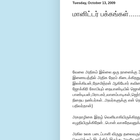
Tuesday, October 13, 2009
மானிட்டர் பக்கங்கள்.....
வேலை அதிகம் இல்லை.ஒரு நாளைக்கு 3
இணையத்தில் அதிக நேரம் கிடைக்கிறது.ப
இலக்கியன்,நேசமித்ரன் ஆகியோர் கவிதைய
ஜோக்கிரி கோபியும் நையாண்டியில் ஜொலி
பாண்டியன்,பிராபகர்,வானம்பாடிகள்,ஜெர
நிறைய நண்பர்கள்..அவர்களுக்கு என் நெஞ
பதிவர்தான்)
அகநாழிகை இதழ் வெளியாகியிருக்கிறத
எழுதியிருக்கிறேன்..பொன்.வாசுதேவனுக்க
அகில உலக படைப்பாளி விருது தலைவருக்
கொடுக்கும் இடத்தில் இருந்து அவரே எடு