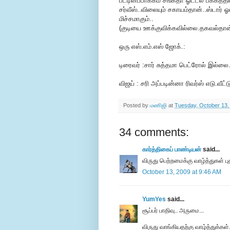
பட்டினப்பாக்கம் சங்கீதா ஓட்டல் பக்கத
சர்வீஸ்..விலையும் சகாயம்தான்..ஸ்டார் 
மிச்சமாகும்..
(குடியை ஊக்குவிக்கவில்லை.தகவல்தான்
ஒரு எஸ்.எம்.எஸ் ஜோக்.:
டிரைவர் :சார் சுத்தமா பெட்ரோல் இல்ல
விஜய் : சரி அப்படின்னா ரிவர்ஸ் எடு.வீட்
Posted by
மணிஜி
at
Tuesday, October 13,
34 comments:
கார்த்திகைப் பாண்டியன்
said...
விருது பெற்றமைக்கு வாழ்த்துகள் புத
October 13, 2009 at 9:46 AM
YumYes
said...
சூப்பர் பாதிவு.. அருமை...
விருது வாங்கியதற்கு வாழ்த்துக்கள்.