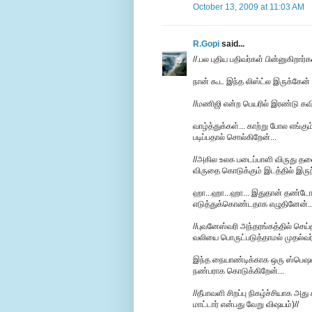
October 13, 2009 at 11:03 AM
R.Gopi
said...
//.பல புதிய பதிவர்கள் பின்னுகிறார்கள
நான் கூட இந்த லிஸ்ட்ல இருக்கேன் 
//மணிஜி என்ற பெயரில் இரண்டு கவி
வாழ்த்துக்கள்... காற்று போல எங்கும்
படிப்பதால் சொல்கிறேன்...
//அகில உலக படைப்பாளி விருது தலை
விருதை கொடுக்கும் இடத்தில் இருந்
ஹா...ஹா...ஹா... இதுதான் தண்டோரா ட
எடுத்துக்கொண்ட‌தாக‌ எழுதினேன்..
//புவனேஸ்வரி அந்தரங்கத்தில் செ
வலியை பொருட்படுத்தாமல் முதல்வர் புன
இந்த‌ நையாண்டிக்காக‌ ஒரு ஸ்பெஷ‌ல் ஷ
ந‌ண்ப‌ராக‌ கொடுக்கிறேன்...
//தீபாவளி சிறப்பு நிகழ்ச்சியாக அத
மாட்டார் என்பது வேறு விஷயம்)//