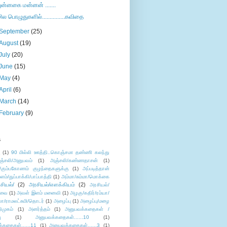
புன்னகை மன்னன் .......
சில பொழுதுகளில்...............கவிதை
September
(25)
August
(19)
July
(20)
June
(15)
May
(4)
April
(6)
March
(14)
February
(9)
s
ு
(1)
90 மில்லி ஊத்தி..கொஞ்சமா தண்ணி கலந்து
ஞ்சலி/அனுபவம்
(1)
அஞ்சலி/கண்ணதாசன்
(1)
/கும்பகோணம் குழந்தைகளுக்கு
(1)
அப்படித்தான்
ளம்/துப்பாக்கி/பாப்பாத்தி
(1)
அம்மா/சும்மா/மொக்கை
சியல்/
(2)
அரசியல்/எளக்கியம்
(2)
அரசியல்/
ுவை
(1)
அவள் இளம் மனைவி
(1)
அழகு/கதிர்/ரம்யா/
லா/ராமலட்சுமி/தொடர்
(1)
அழைப்பு
(1)
அழைப்பு/மழை
ிமுகம்
(1)
அனர்த்தம்
(1)
அனுபவக்கதைகள் /
ு
(1)
அனுபவக்கதைகள்......10
(1)
்கதைகள்......11
(1)
அனுபவக்கதைகள்......3
(1)