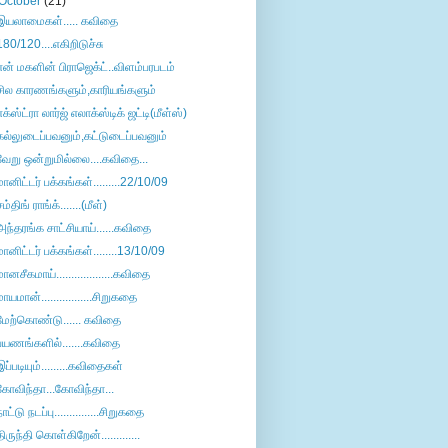
October
(21)
இயலாமைகள்..... கவிதை
180/120....எகிறிடுச்சு
என் மகளின் பிராஜெக்ட்..விளம்பரபடம்
சில காரணங்களும்,காரியங்களும்
எக்ஸ்ட்ரா லார்ஜ் எலாக்ஸ்டிக் ஜட்டி(மீள்ஸ்)
கல்லுடைப்பவனும்,கட்டுடைப்பவனும்
வேறு ஒன்றுமில்லை....கவிதை...
மானிட்டர் பக்கங்கள்.........22/10/09
சம்திங் ராங்க்.......(மீள்)
அந்தரங்க சாட்சியாய்......கவிதை
மானிட்டர் பக்கங்கள்........13/10/09
மானசீகமாய்...................கவிதை
மாயமான்.................சிறுகதை
மேற்கொண்டு...... கவிதை
பயணங்களில்.......கவிதை
இப்படியும்.........கவிதைகள்
கோவிந்தா...கோவிந்தா...
நாட்டு நடப்பு...............சிறுகதை
திருந்தி கொள்கிறேன்.............