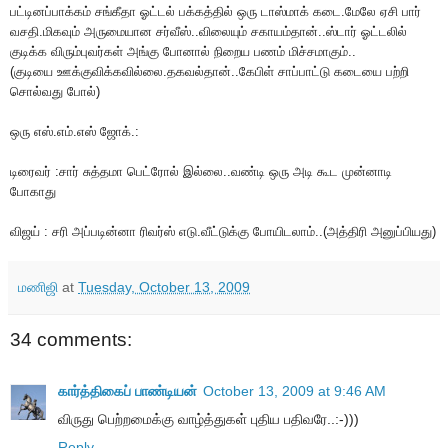
பட்டினப்பாக்கம் சங்கீதா ஓட்டல் பக்கத்தில் ஒரு டாஸ்மாக் கடை.மேலே ஏசி பார்
வசதி.மிகவும் அருமையான சர்வீஸ்..விலையும் சகாயம்தான்..ஸ்டார் ஓட்டலில்
குடிக்க விரும்புவர்கள் அங்கு போனால் நிறைய பணம் மிச்சமாகும்..
(குடியை ஊக்குவிக்கவில்லை.தகவல்தான்..கேபிள் சாப்பாட்டு கடையை பற்றி
சொல்வது போல்)
ஒரு எஸ்.எம்.எஸ் ஜோக்.:
டிரைவர் :சார் சுத்தமா பெட்ரோல் இல்லை..வண்டி ஒரு அடி கூட முன்னாடி
போகாது
விஜய் : சரி அப்படின்னா ரிவர்ஸ் எடு.வீட்டுக்கு போயிடலாம்..(அத்திரி அனுப்பியது)
மணிஜி
at
Tuesday, October 13, 2009
34 comments:
கார்த்திகைப் பாண்டியன்
October 13, 2009 at 9:46 AM
விருது பெற்றமைக்கு வாழ்த்துகள் புதிய பதிவரே..:-)))
Reply