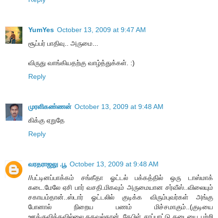
YumYes
October 13, 2009 at 9:47 AM
சூப்பர் பாதிவு.. அருமை...
விருது வாங்கியதற்கு வாழ்த்துக்கள். :)
Reply
முரளிகண்ணன்
October 13, 2009 at 9:48 AM
கிக்கு ஏறுதே
Reply
வரதராஜலு .பூ
October 13, 2009 at 9:48 AM
//பட்டினப்பாக்கம் சங்கீதா ஓட்டல் பக்கத்தில் ஒரு டாஸ்மாக்
கடை.மேலே ஏசி பார் வசதி.மிகவும் அருமையான சர்வீஸ்..விலையும்
சகாயம்தான்..ஸ்டார் ஓட்டலில் குடிக்க விரும்புவர்கள் அங்கு
போனால் நிறைய பணம் மிச்சமாகும்..(குடியை
ஊக்குவிக்கவில்லை.தகவல்தான்..கேபிள் சாப்பாட்டு கடையை பற்றி