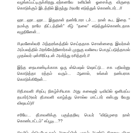
வழங்கப்பட்டிருக்கிறது..ஏற்கனவே உளியின் ஓசைக்கு விருதை
கொடுக்கும் இடத்தில் இருந்து அவரே எடுத்துக் கொண்டார்...//
ஹா...ஹா...ஹா... இதுதான் தண்டோரா டச்.... நான் கூட‌ இதை "
ந‌ம‌க்கு நாமே திட்ட‌த்தின்" கீழ் "த‌லை" எடுத்துக்கொண்ட‌தாக‌
எழுதினேன்...
//புவனேஸ்வரி அந்தரங்கத்தில் செய்ததாக சொன்னதை இவர்கள்
அம்பலத்தில் அரங்கேற்றினார்கள்.முதுகு வலியை பொருட்படுத்தாமல்
முதல்வர் புன்சிரிப்புடன் அமர்ந்து ரசித்தார்.//
இந்த‌ நையாண்டிக்காக‌ ஒரு ஸ்பெஷ‌ல் ஷொட்டு... ச‌க‌ ப‌திவ‌ர்னு
கொடுத்தா ர‌த்த‌ம் வ‌ரும்... ஆனால், உங்க‌ள் ந‌ண்ப‌ராக‌
கொடுக்கிறேன்...
//தீபாவளி சிறப்பு நிகழ்ச்சியாக அது கலைஞர் டிவியில் ஒளிபரப்ப
தயார்(அவர் தீபாவளி வாழ்த்து சொல்ல மாட்டார் என்பது வேறு
விஷயம்)//
ச‌ரியே... தீபாவ‌ளிக்கு ப‌குத்த‌றிவு பெய‌ர் "விடுமுறை நாள்
கொண்டாட்ட‌ம்" எப்பூடி...??
//தமிழ் ஸ்டுடியோ.காம் அமைப்பின் முதல் ஆண்டு நிறைவு விழா