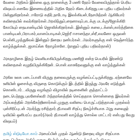
வேலை அதிகம் இல்லை.ஒரு நாளைக்கு 3 மணி நேரம் வேலையிருந்தால் பெரிய
விஷயம்.எனவே இணையத்தில் அதிக நேரம் கிடைக்கிறது.பல புதிய பதிவர்கள்
பின்னுகிறார்கள்..ஈரோடு கதிர்,நாடோடி இலக்கியன்,நேசமித்ரன் ஆகியோர்
கவிதையில் கவர்கிறார்கள்.அரவிந்தும்,நைனாவும்,எடக்கு மடக்கு/ஜோக்கிரி
கோபியும் நையாண்டியில் ஜொலிக்கிறார்கள்..இன்னும் கலை,டக்ளஸ்,கார்த்திகை
பாண்டியன்,பிராபகர்,வானம்பாடிகள்,ஜெர்ரீ ஈசானந்தா,ஸ்ரீ,எவனோ ஒருவன்
பெஸ்கி,முத்துவேல்.இன்னும் நிறைய நண்பர்கள்..அவர்களுக்கு என் நெஞ்சார்ந்த
வாழ்த்துக்கள்..ஜமாய்ங்க தோழர்களே..(நானும் புதிய பதிவர்தான்)
அகநாழிகை இதழ் வெளியாகியிருக்கிறது.மணிஜி என்ற பெயரில் இரண்டு
கவிதைகள் எழுதியிருக்கிறேன்..பொன்.வாசுதேவனுக்கு என் வாழ்த்துக்கள்
அகில உலக படைப்பாளி விருது தலைவருக்கு வழங்கப்பட்டிருக்கிறது..ஏற்கனவே
உளியின் ஓசைக்கு விருதை கொடுக்கும் இடத்தில் இருந்து அவரே எடுத்துக்
கொண்டார்...விருது வழங்கும் விழாவில் நடிகைளின் குத்தாட்டம்
நடைபெற்றது.புவனேஸ்வரி அந்தரங்கத்தில் செய்ததாக சொன்னதை இவர்கள்
அம்பலத்தில் அரங்கேற்றினார்கள்.முதுகு வலியை பொருட்படுத்தாமல் முதல்வர்
புன்சிரிப்புடன் அமர்ந்து ரசித்தார்.தீபாவளி சிறப்பு நிகழ்ச்சியாக அது கலைஞர்
டிவியில் ஒளிபரப்ப தயார்(அவர் தீபாவளி வாழ்த்து சொல்ல மாட்டார் என்பது வேறு
விஷயம்)
தமிழ் ஸ்டுடியோ.காம்
அமைப்பின் முதல் ஆண்டு நிறைவு விழா சிறப்பாக
நடைபெற்றது.அதில் எனது சியர்ஸ் என்ற குறும்படத்துக்கும் விருது