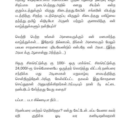
சிறப்பாக நடைபெற்றது.அதில் எனது சியர்ஸ் என்ற
குறும்படத்துக்கும் விருது கிடைத்தது.கேபிள் சங்கரின் விபத்து
படத்திற்கு சிறந்த படத்தொகுப்பு விருதும் கிடைத்தது மகிழ்வை
தந்த்து..தமிழ் ஸ்டூடியோ அருண் மற்றும் குணாவிற்கு என்
வாழ்த்துக்களூம் நன்றியும்//
வெற்றி பெற்ற உங்க‌ள் அனைவ‌ருக்கும் என் ம‌ன‌மார்ந்த‌‌
வாழ்த்துக்க‌ள்... இதோடு நில்லாம‌ல், நீங்க‌ள் அனைவ‌ரும் மேலும்
ப‌ல‌ப‌ல‌ சாத‌னைக‌ளை புரிய‌வேண்டும் என்ப‌தே என் அவா...(இந்த‌
அவா க்கு ஆசைன்னு அர்த்த‌ம்...)
//ஒரு சிகரெட்டுக்கு ரூ 100/- ஒரு பாக்கெட் சிகரெட்டுக்கு
24,000/-ரூ செல்போனையே ஒருத்தர் கொடுத்து விட்டார்.நண்பரை
சந்திக்க மது அடிமைகள் மறுவாழ்வு மையத்திற்கு
சென்றிருந்தேன்..அங்கு கேள்விப்பட்ட தகவல் இது.சோதனை
செய்துதான் அனுமதிக்கிறார்கள்.அப்படியும் நான் பீடி கட்டை
நண்பரிடம் சேர்த்தது வேறு கதை//
யப்பா... படா கில்லாடிபா நீயி...
//நண்பரை மாற்றம் தெரிகிறதா? என்று கேட்டேன்..எப்ப வேணா சுவர்
ஏறி குதிச்சு ஓடி வர கண்டிஷன்லதான்