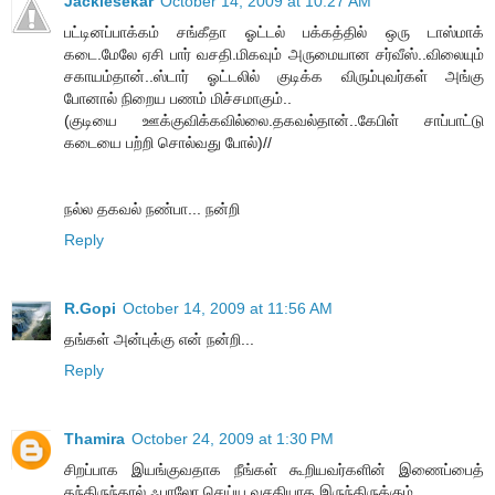
Jackiesekar
October 14, 2009 at 10:27 AM
பட்டினப்பாக்கம் சங்கீதா ஓட்டல் பக்கத்தில் ஒரு டாஸ்மாக்
கடை.மேலே ஏசி பார் வசதி.மிகவும் அருமையான சர்வீஸ்..விலையும்
சகாயம்தான்..ஸ்டார் ஓட்டலில் குடிக்க விரும்புவர்கள் அங்கு
போனால் நிறைய பணம் மிச்சமாகும்..
(குடியை ஊக்குவிக்கவில்லை.தகவல்தான்..கேபிள் சாப்பாட்டு
கடையை பற்றி சொல்வது போல்)//
நல்ல தகவல் நண்பா... நன்றி
Reply
R.Gopi
October 14, 2009 at 11:56 AM
தங்கள் அன்புக்கு என் நன்றி...
Reply
Thamira
October 24, 2009 at 1:30 PM
சிறப்பாக இயங்குவதாக நீங்கள் கூறியவர்களின் இணைப்பைத்
தந்திருந்தால் ஃபாலோ செய்ய வசதியாக இருந்திருக்கும்.