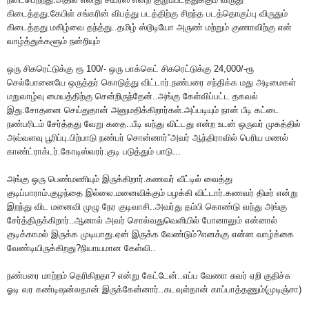
கிடைத்தது.கேபிள் சங்கரின் விபத்து படத்திற்கு சிறந்த படத்தொகுப்பு விருதும்
கிடைத்தது மகிழ்வை தந்த்து..தமிழ் ஸ்டூடியோ அருண் மற்றும் குணாவிற்கு என்
வாழ்த்துக்களூம் நன்றியும்
ஒரு சிகரெட்டுக்கு ரூ 100/- ஒரு பாக்கெட் சிகரெட்டுக்கு 24,000/-ரூ
செல்போனையே ஒருத்தர் கொடுத்து விட்டார்.நண்பரை சந்திக்க மது அடிமைகள்
மறுவாழ்வு மையத்திற்கு சென்றிருந்தேன்..அங்கு கேள்விப்பட்ட தகவல்
இது.சோதனை செய்துதான் அனுமதிக்கிறார்கள்.அப்படியும் நான் பீடி கட்டை
நண்பரிடம் சேர்த்தது வேறு கதை..பீடி வந்து விட்டது என்ற உடன் ஒருவர் முகத்தில்
அவ்வளவு பூரிப்பு.பிற்பாடு நண்பர் சொன்னார்”அவர் ஆந்திராவில் பெரிய மணல்
காண்ட்ராக்டர்.கோடிஸ்வரர்.குடி படுத்தும் பாடு...
அங்கு ஒரு பெண்மணியும் இருக்கிறார்.கணவர் வீட்டில் வைத்து
குடிப்பாராம்.குழந்தை இல்லை.மனைவிக்கும் பழக்கி விட்டார்.கணவர் திடீர் என்று
இறந்து விட மனைவி முழு நேர குடிவாசி..அவர்து தம்பி கொண்டு வந்து அங்கு
சேர்த்திருக்கிறார்..ஆனால் அவர் சொல்வதுவெளியில் போனாலும் என்னால்
குடிக்காமல் இருக்க முடியாது.ஏன் இருக்க வேண்டும்?எனக்கு என்ன வாழ்க்கை
வேண்டியிருக்கிறது?நியாயமான கேள்வி..
நண்பரை மாற்றம் தெரிகிறதா? என்று கேட்டேன்..எப்ப வேணா சுவர் ஏறி குதிச்சு
ஓடி வர கண்டிஷன்லதான் இருக்கேன்னார்..கடவுள்தான் காப்பாத்தணும்(முடிஞ்சா)