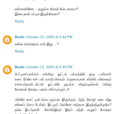
என்னண்ணே... குறுக்க கோடு போடலையா?
இல்ல நான் மப்புல இருக்கேனா?
Reply
Beski
October 13, 2009 at 5:44 PM
என்ன கொடுமை சார் இது....?
Reply
Beski
October 13, 2009 at 5:46 PM
//பட்டினப்பாக்கம் சங்கீதா ஓட்டல் பக்கத்தில் ஒரு டாஸ்மாக்
கடை.மேலே ஏசி பார் வசதி.மிகவும் அருமையான சர்வீஸ்..விலையும்
சகாயம்தான்..ஸ்டார் ஓட்டலில் குடிக்க விரும்புவர்கள் அங்கு
போனால் நிறைய பணம் மிச்சமாகும்..//
அங்கே சைட் டிஸ் செம சூப்பரா இருக்கும். ஆடு, கோழி, எறா, மீனு
எல்லாம் செம டேஸ்டு. இடமும் அவ்ளோ சுத்தமா இருந்திருக்குமே?
நல்ல இடம்தான். கேபிள்ஜியும் இதப் பத்தி எழுதப் போறதா