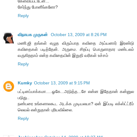
கேள்விப்பட்டேன்...
சேர்ந்து போனீங்களோ?
Reply
விநாயக முருகன்
October 13, 2009 at 8:26 PM
மணி.ஜி தங்கள் எழுத விரும்பாத கவிதை அய்யனார் இரண்டு
கவிதைகள் படித்தேன். அருமை. சிறப்பு பொருளாதார மண்டலம்
வருகிறதாம் என்ற கவிதையின் இறுதி வரிகள் உச்சம்
Reply
Kumky
October 13, 2009 at 9:15 PM
பட்டினப்பாக்கமா.....ஓகே...அடுத்த...சே என்ன இதேதான் கன்னுல
படுது..
நண்பரை உங்களாலகூட அடக்க முடியலயா? ஏன் இப்படி எக்ஸ்ட்ட்ரீம்
லெவல் என்றுதான் புரியவில்லை.
Reply