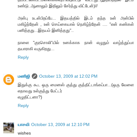
உண்டு..ஆனாலும் இதிலும் சேர்த்து விட்டேன்)//
அன்பு உடன்பிறப்பே... இதயத்தில் இடம் தந்த உன் அன்பில்
மகிழ்ந்தேன் , உன் செய்கையால் நெகிழ்ந்தேன் .... "என் க‌ண்க‌ள்
ப‌னித்த‌து...இத‌ய‌ம் இனித்த‌து"..
நாளை "குரசொலி"யில் உனக்காக நான் எழுதும் வாழ்த்துப்பா
தயாராகி வருகிறது...
Reply
மணிஜி
October 13, 2009 at 12:02 PM
இதுக்கு கூட ஒரு மைனஸ் குத்து குத்திட்டாங்கப்பா...(ஒரு வேளை
எதாவது உள்குத்து மேட்டர்
எழுதிட்டனா?)
Reply
யாசவி
October 13, 2009 at 12:10 PM
wishes