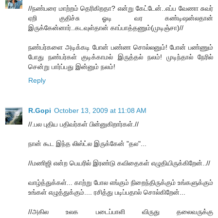
//நண்பரை மாற்றம் தெரிகிறதா? என்று கேட்டேன்..எப்ப வேணா சுவர்
ஏறி குதிச்சு ஓடி வர கண்டிஷன்லதான்
இருக்கேன்னார்..கடவுள்தான் காப்பாத்தணும்(முடிஞ்சா)//
நண்பர்களை அடிக்கடி போன் பண்ண சொல்லனும்! போன் பண்ணும்
போது நண்பர்கள் குடிக்காமல் இருத்தல் நலம்! முடிந்தால் நேரில்
சென்று பார்ப்பது இன்னும் நலம்!
Reply
R.Gopi
October 13, 2009 at 11:08 AM
//.பல புதிய பதிவர்கள் பின்னுகிறார்கள்.//
நான் கூட இந்த லிஸ்ட்ல இருக்கேன் "தல"...
//மணிஜி என்ற பெயரில் இரண்டு கவிதைகள் எழுதியிருக்கிறேன்..//
வாழ்த்துக்கள்... காற்று போல எங்கும் நிறைந்திருக்கும் உங்களுக்கும்
உங்கள் எழுத்துக்கும்.... ரசித்து படிப்பதால் சொல்கிறேன்...
//அகில உலக படைப்பாளி விருது தலைவருக்கு