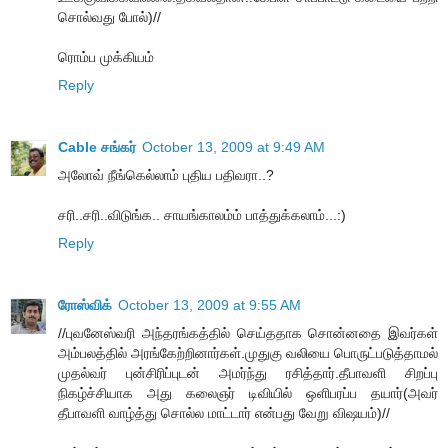
சொல்வது போல்)//
ரொம்ப முக்கியம்
Reply
Cable சங்கர்
October 13, 2009 at 9:49 AM
அலோவ் நீங்கெல்லாம் புதிய பதிவரா..?
சரி..சரி..விடுங்க.. சாயங்காலம்ம் பாத்துக்கலாம்...:)
Reply
ரோஸ்விக்
October 13, 2009 at 9:55 AM
//புவனேஸ்வரி அந்தரங்கத்தில் செய்ததாக சொன்னதை இவர்கள்
அம்பலத்தில் அரங்கேற்றினார்கள்.முதுகு வலியை பொருட்படுத்தாமல்
முதல்வர் புன்சிரிப்புடன் அமர்ந்து ரசித்தார்.தீபாவளி சிறப்பு
நிகழ்ச்சியாக அது கலைஞர் டிவியில் ஒளிபரப்ப தயார்(அவர்
தீபாவளி வாழ்த்து சொல்ல மாட்டார் என்பது வேறு விஷயம்)//