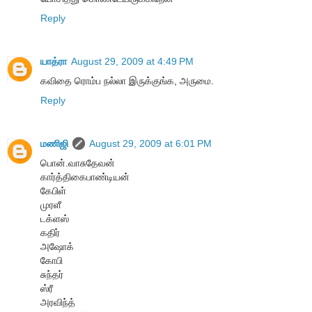
Reply
யாத்ரா
August 29, 2009 at 4:49 PM
கவிதை ரொம்ப நல்லா இருக்குங்க, அருமை.
Reply
மணிஜி
August 29, 2009 at 6:01 PM
பொன்.வாசுதேவன்
கார்த்திகைபாண்டியன்
கேபிள்
முரளீ
டக்ளஸ்
கதிர்
அஷோக்
கோபி
சுந்தர்
ஸ்ரீ
அரவிந்த்