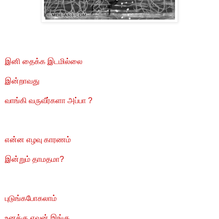
இனி தைக்க இடமில்லை
இன்றாவது
வாங்கி வருவீர்களா அப்பா ?
என்ன எழவு காரணம்
இன்றும் தாமதமா?
புடுங்கபோகலாம்
உனக்கு எவன் இங்கு