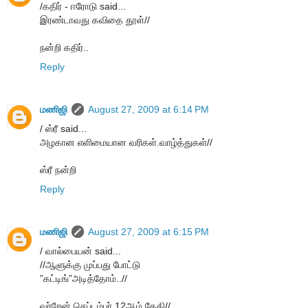
/கதிர் - ஈரோடு said...
இரண்டாவது கவிதை தூள்//
நன்றி கதிர்..
Reply
மணிஜி
August 27, 2009 at 6:14 PM
/ ஸ்ரீ said...
அழகான எளிமையான வரிகள்.வாழ்த்துகள்//
ஸ்ரீ நன்றி
Reply
மணிஜி
August 27, 2009 at 6:15 PM
/ வால்பையன் said...
//ஆளுக்கு முப்பது போட்டு
”கட்டிங்”அடித்தோம்..//
வர்றேன் செப்டம்பர் 12ஆம் தேதி//