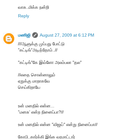
வாசு..மிக்க நன்றி
Reply
மணிஜி
August 27, 2009 at 6:12 PM
///ஆளுக்கு முப்பது போட்டு
”கட்டிங்”அடித்தோம்..//
"கட்டிங்"கே இவ்ளோ அலம்பலா "தல"
//எதை சொன்னாலும்
ஏறுக்கு மாறாகவே
செய்கிறாயே
உன் மனதில் என்ன...
”மனசு’ என்ற நினைப்பா?//
உன் மனதில் என்ன "விஜய்" என்று நினைப்பா//
கோபி..கார்க்கி இங்க வரமாட்டார்