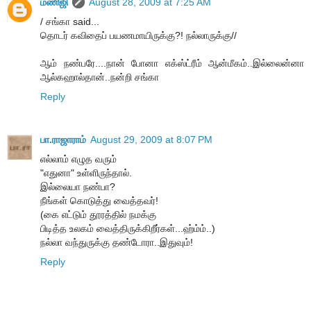
மணிஜி
August 28, 2009 at 7:25 AM
/ சங்கா said...
தொடர் கவிதைப் பயணமாயிருக்கு?! நல்லாருக்கு//
ஆம் நண்பரே....நான் போனா எக்ஸ்ட்ரீம் ஆன்மீகம்..இல்லைன்னா
ஆல்கஹால்தான்..நன்றி சங்கா
Reply
பா.ராஜாராம்
August 29, 2009 at 8:07 PM
எல்லாம் எழுத வரும்
"எதுனா" உள்ளிருந்தால்.
இல்லையா நண்பா?
நீங்கள் கொடுத்து வைத்தவர்!
(கை எட்டும் தூரத்தில் நமக்கு
பிடித்த உலகம் வைத்திருக்கிறீர்கள்...ஹ்ம்ம்..)
நல்லா வந்துருக்கு தண்டோரா..இதுவும்!
Reply