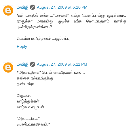
மணிஜி
August 27, 2009 at 6:10 PM
/உன் மனதில் என்ன...”மனைவி’ என்ற நினைப்பான்னு முடிக்காம..
நாசூக்கா மனசுன்னு முடிச்ச உங்க மொ.மா.தனம் எனக்கு
புடிச்சிருக்குண்ணே!//
மொள்ள மாறித்தனம் ...சூப்பரப்பு
Reply
மணிஜி
August 27, 2009 at 6:11 PM
/"அகநாழிகை" பொன்.வாசுதேவன் said...
கவிதை நல்லாயிருக்கு
தண்டாரோ.
அருமை,
வாழ்த்துக்கள்,
வாழ்க வளமுடன்.
“அகநாழிகை“
பொன்.வாசுதேவன்//