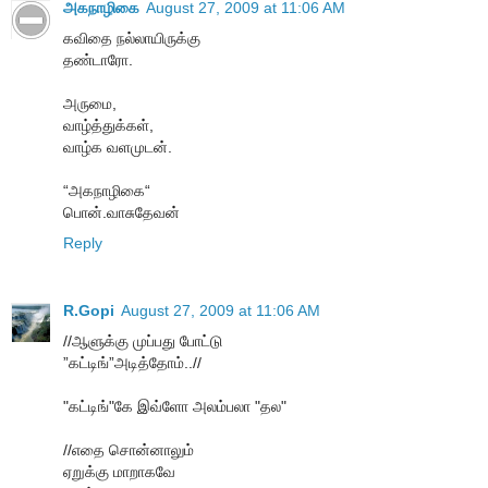
அகநாழிகை
August 27, 2009 at 11:06 AM
கவிதை நல்லாயிருக்கு
தண்டாரோ.
அருமை,
வாழ்த்துக்கள்,
வாழ்க வளமுடன்.
“அகநாழிகை“
பொன்.வாசுதேவன்
Reply
R.Gopi
August 27, 2009 at 11:06 AM
//ஆளுக்கு முப்பது போட்டு
”கட்டிங்”அடித்தோம்..//
"கட்டிங்"கே இவ்ளோ அலம்பலா "தல"
//எதை சொன்னாலும்
ஏறுக்கு மாறாகவே