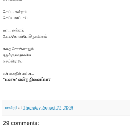
செய்.... என்றால்
செய்ய மாட்டாய்
வா.... என்றால்
போய்கொண்டே இருக்கிறாய்
எதை சொன்னாலும்
ஏறுக்கு மாறாகவே
செய்கிறாயே
உன் மனதில் என்ன...
”மனசு’ என்ற நினைப்பா?
மணிஜி
at
Thursday, August 27, 2009
29 comments: