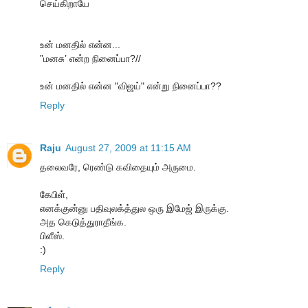
செய்கிறாயே
உன் மனதில் என்ன...
”மனசு’ என்ற நினைப்பா?//
உன் மனதில் என்ன "விஜய்" என்று நினைப்பா??
Reply
Raju
August 27, 2009 at 11:15 AM
தலைவரே, ரெண்டு கவிதையும் அருமை.
கேபிள்,
எனக்குன்னு பதிவுலக்த்துல ஒரு இமேஜ் இருக்கு.
அத கெடுத்துராதீங்க.
பிளீஸ்.
:)
Reply