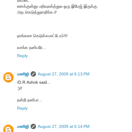
கேபிள்,
எனக்குன்னு பதிவுலக்த்துல ஒரு இமேஜ் இருக்கு.
அத கெடுத்துராதீங்க.//
நாங்களா கெடுக்கமாட்டோம்!//
வாங்க நண்பரே...
Reply
மணிஜி
August 27, 2009 at 6:13 PM
/D.R.Ashok said...
:)//
நன்றி நண்பா...
Reply
மணிஜி
August 27, 2009 at 6:14 PM