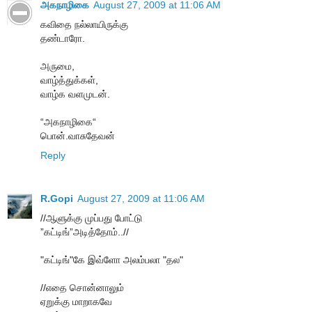
அகநாழிகை
August 27, 2009 at 11:06 AM
கவிதை நல்லாயிருக்கு
தண்டாரோ.
அருமை,
வாழ்த்துக்கள்,
வாழ்க வளமுடன்.
“அகநாழிகை“
பொன்.வாசுதேவன்
Reply
R.Gopi
August 27, 2009 at 11:06 AM
//ஆளுக்கு முப்பது போட்டு
”கட்டிங்”அடித்தோம்..//
"கட்டிங்"கே இவ்ளோ அலம்பலா "தல"
//எதை சொன்னாலும்
ஏறுக்கு மாறாகவே