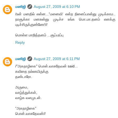
மணிஜி
August 27, 2009 at 6:10 PM
/உன் மனதில் என்ன...”மனைவி’ என்ற நினைப்பான்னு முடிக்காம..
நாசூக்கா மனசுன்னு முடிச்ச உங்க மொ.மா.தனம் எனக்கு
புடிச்சிருக்குண்ணே!//
மொள்ள மாறித்தனம் ...சூப்பரப்பு
Reply
மணிஜி
August 27, 2009 at 6:11 PM
/"அகநாழிகை" பொன்.வாசுதேவன் said...
கவிதை நல்லாயிருக்கு
தண்டாரோ.
அருமை,
வாழ்த்துக்கள்,
வாழ்க வளமுடன்.
“அகநாழிகை“
பொன்.வாசுதேவன்//