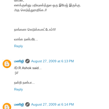
கேபிள்,
எனக்குன்னு பதிவுலக்த்துல ஒரு இமேஜ் இருக்கு.
அத கெடுத்துராதீங்க.//
நாங்களா கெடுக்கமாட்டோம்!//
வாங்க நண்பரே...
Reply
மணிஜி
August 27, 2009 at 6:13 PM
/D.R.Ashok said...
:)//
நன்றி நண்பா...
Reply
மணிஜி
August 27, 2009 at 6:14 PM