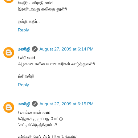
/கதிர் - ஈரோடு said...
இரண்டாவது கவிதை தூள்//
நன்றி கதிர்..
Reply
மணிஜி
August 27, 2009 at 6:14 PM
/ ஸ்ரீ said...
அழகான எளிமையான வரிகள்.வாழ்த்துகள்//
ஸ்ரீ நன்றி
Reply
மணிஜி
August 27, 2009 at 6:15 PM
/ வால்பையன் said...
//ஆளுக்கு முப்பது போட்டு
”கட்டிங்”அடித்தோம்..//
வர்றேன் செப்டம்பர் 12ஆம் தேதி//