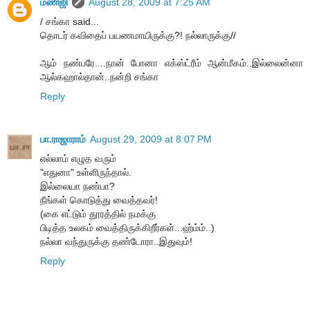
மணிஜி
August 28, 2009 at 7:25 AM
/ சங்கா said...
தொடர் கவிதைப் பயணமாயிருக்கு?! நல்லாருக்கு//
ஆம் நண்பரே....நான் போனா எக்ஸ்ட்ரீம் ஆன்மீகம்..இல்லைன்னா
ஆல்கஹால்தான்..நன்றி சங்கா
Reply
பா.ராஜாராம்
August 29, 2009 at 8:07 PM
எல்லாம் எழுத வரும்
"எதுனா" உள்ளிருந்தால்.
இல்லையா நண்பா?
நீங்கள் கொடுத்து வைத்தவர்!
(கை எட்டும் தூரத்தில் நமக்கு
பிடித்த உலகம் வைத்திருக்கிறீர்கள்...ஹ்ம்ம்..)
நல்லா வந்துருக்கு தண்டோரா..இதுவும்!
Reply