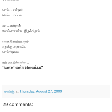
செய்.... என்றால்
செய்ய மாட்டாய்
வா.... என்றால்
போய்கொண்டே இருக்கிறாய்
எதை சொன்னாலும்
ஏறுக்கு மாறாகவே
செய்கிறாயே
உன் மனதில் என்ன...
”மனசு’ என்ற நினைப்பா?
மணிஜி
at
Thursday, August 27, 2009
29 comments: