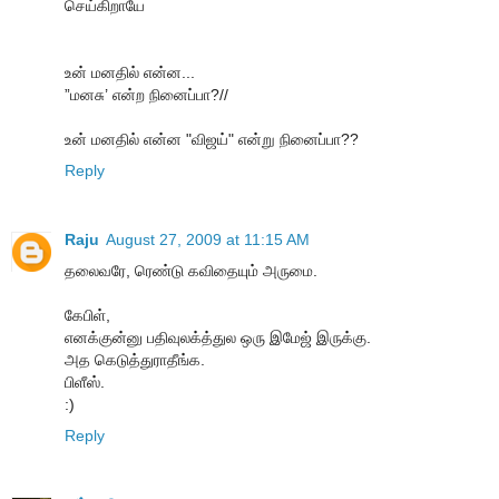
செய்கிறாயே
உன் மனதில் என்ன...
”மனசு’ என்ற நினைப்பா?//
உன் மனதில் என்ன "விஜய்" என்று நினைப்பா??
Reply
Raju
August 27, 2009 at 11:15 AM
தலைவரே, ரெண்டு கவிதையும் அருமை.
கேபிள்,
எனக்குன்னு பதிவுலக்த்துல ஒரு இமேஜ் இருக்கு.
அத கெடுத்துராதீங்க.
பிளீஸ்.
:)
Reply