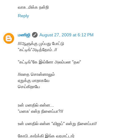
வாசு..மிக்க நன்றி
Reply
மணிஜி
August 27, 2009 at 6:12 PM
///ஆளுக்கு முப்பது போட்டு
”கட்டிங்”அடித்தோம்..//
"கட்டிங்"கே இவ்ளோ அலம்பலா "தல"
//எதை சொன்னாலும்
ஏறுக்கு மாறாகவே
செய்கிறாயே
உன் மனதில் என்ன...
”மனசு’ என்ற நினைப்பா?//
உன் மனதில் என்ன "விஜய்" என்று நினைப்பா//
கோபி..கார்க்கி இங்க வரமாட்டார்