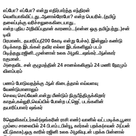
எப்போ? எப்போ? என்று எதிர்பார்த்த எந்திரன்
வெளியாகிவிட்டது..ஆனால்ரோபோ? என்ற பெயரில்..(தமிழ்
தலைப்புக்கு வரிச்சலுகைகிடையாது..
என்ற புதிய அறிவிப்புதான் காரணம்...(என்ன ஒரு தமிழ்பற்று..)சன்
டிவி
பிரமாண்ட தயாரிப்பு(200 கோடி என்று பேச்சு). இன்னும் கண்டு
பிடிக்காத இடங்கள் தவிர எல்லா இடங்களிலும் படம்
பிடித்தது.ரஜினி..முன்னாள் உலக அழகி...ஷங்கர்..ஆஸ்கார்
ரகுமான்.
அதைவிட சன் குழுமத்தின் 24 சானல்கலிளும் 24 மணி நேரமும்
விளம்பரம்
பணம் போடுவதற்க்கு ஆள் கிடைத்தால் எவ்வளவு
வேண்டுமானாலும்
செலவு செய்வேன்.என்று மீண்டும் நிருபீத்திருக்கிறார்
காதல்,கல்லுரி,வெய்யில் போன்ற பட்ஜெட் படங்களின்
தயாரிப்பாளர் ஷங்கர்
8ஹெலிகாப்டர்கள்(ஷங்கரின் ராசி எண்) வானில் வட்டமடிக்க,பூனா
மும்பை சாலையில் 24 பி.எம்.டபிள்யூ கார்கள் பறக்க(எவன் அப்பன்
வீட்டுகாசு),ஒரு காரில் ரஜினி உலக அழகியுடன் பறக்க பின்னால்