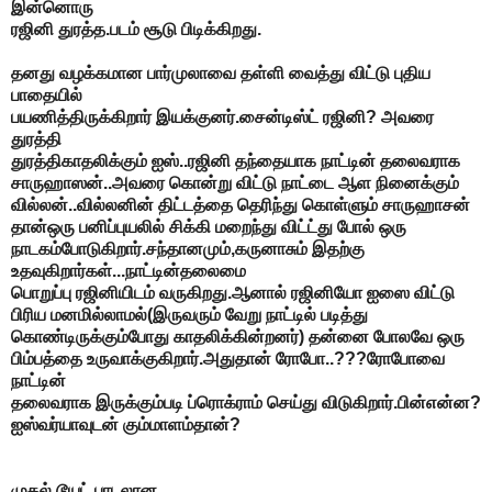
இன்னொரு
ரஜினி துரத்த.படம் சூடு பிடிக்கிறது.
தனது வழக்கமான பார்முலாவை தள்ளி வைத்து விட்டு புதிய
பாதையில்
பயணித்திருக்கிறார் இயக்குனர்.சைன்டிஸ்ட் ரஜினி? அவரை
துரத்தி
துரத்திகாதலிக்கும் ஐஸ்..ரஜினி தந்தையாக நாட்டின் தலைவராக
சாருஹாஸன்..அவரை கொன்று விட்டு நாட்டை ஆள நினைக்கும்
வில்லன்..வில்லனின் திட்டத்தை தெரிந்து கொள்ளும் சாருஹாசன்
தான்ஒரு பனிப்புயலில் சிக்கி மறைந்து விட்ட்து போல் ஒரு
நாடகம்போடுகிறார்.சந்தானமும்,கருனாசும் இதற்கு
உதவுகிறார்கள்...நாட்டின்தலைமை
பொறுப்பு ரஜினியிடம் வருகிறது.ஆனால் ரஜினியோ ஐஸை விட்டு
பிரிய மனமில்லாமல்(இருவரும் வேறு நாட்டில் படித்து
கொண்டிருக்கும்போது காதலிக்கின்றனர்) தன்னை போலவே ஒரு
பிம்பத்தை உருவாக்குகிறார்.அதுதான் ரோபோ..???ரோபோவை
நாட்டின்
தலைவராக இருக்கும்படி ப்ரொக்ராம் செய்து விடுகிறார்.பின்என்ன?
ஐஸ்வர்யாவுடன் கும்மாளம்தான்?
முதல் டூயட் பாடலான