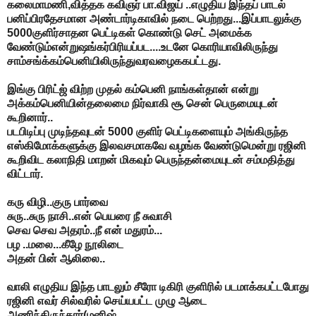
கலைமாமணி,வித்தக கவிஞர் பா.விஜய் ..எழுதிய இந்தப் பாடல்
பனிப்பிரதேசமான அண்டார்டிகாவில் நடை பெற்றது...இப்பாடலுக்கு
5000குளிர்சாதன பெட்டிகள் கொண்டு செட் அமைக்க
வேண்டும்என்றுஷங்கர்பிரியப்பட....உடனே கொரியாவிலிருந்து
சாம்சங்க்கம்பெனியிலிருந்துவரவழைககபட்டது.
இங்கு பிரிட்ஜ் விற்ற முதல் கம்பெனி நாங்கள்தான் என்று
அக்கம்பெனியின்தலைமை நிர்வாகி சூ சென் பெருமையுடன்
கூறினார்..
படபிடிப்பு முடிந்தவுடன் 5000 குளிர் பெட்டிகளையும் அங்கிருந்த
எஸ்கிமோக்களுக்கு இலவசமாகவே வழங்க வேண்டுமென்று ரஜினி
கூறிவிட கலாநிதி மாறன் மிகவும் பெருந்தன்மையுடன் சம்மதித்து
விட்டார்.
கரு விழி..குரு பார்வை
சுரு..சுரு நாசி..என் பெயரை நீ சுவாசி
செவ செவ அதரம்..நீ என் மதுரம்...
பழ ..மலை...கீழே நூலிடை
அதன் பின் ஆலிலை..
வாலி எழுதிய இந்த பாடலும் சீரோ டிகிரி குளிரில் படமாக்கபட்டபோது
ரஜினி எவர் சில்வரில் செய்யபட்ட முழு ஆடை
அணிந்திருந்தார்(மனிஷ்