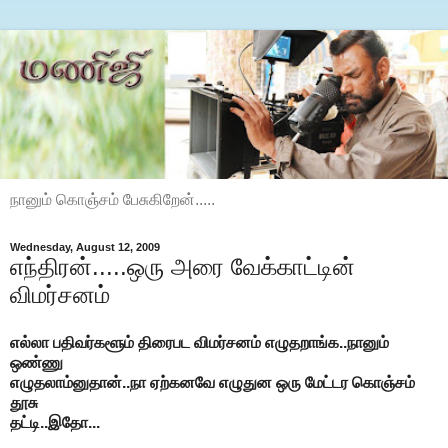
நானும் கொஞ்சம் பேசுகிறேன்.....
Wednesday, August 12, 2009
எந்திரன்.....ஒரு அரை வேக்காட்டின்
விமர்சனம்
எல்லா பதிவர்களூம் திரைபட விமர்சனம் எழுதறாங்க..நானும்
ஒண்ணு
எழுதலாம்னுதான்..நா ஏற்கனவே எழுதுன ஒரு மேட்டர கொஞ்சம்
தூசு
தட்டி..இதோ...