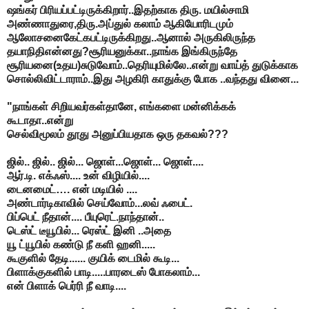
ஷங்கர் பிரியப்பட்டிருக்கிறார்..இதற்காக திரு. மயில்சாமி
அண்ணாதுரை,திரு.அப்துல் கலாம் ஆகியோரிடமும்
ஆலோசனைகேட்கபட்டிருக்கிறது..ஆனால் அருகிலிருந்த
தயாநிதிஎன்னது?சூரியனுக்கா..நாங்க இங்கிருந்தே
சூரியனை(உதய)சுடுவோம்..தெரியுமில்லே..என்று வாய்த் துடுக்காக
சொல்லிவிட்டாராம்..இது அழகிரி காதுக்கு போக ..வந்தது வினை...
"நாங்கள் சிறியவர்கள்தானே, எங்களை மன்னிக்கக்
கூடாதா..என்று
செல்விமூலம் தூது அனுப்பியதாக ஒரு தகவல்???
ஜில்.. ஜில்.. ஜில்... ஜொள்...ஜொள்... ஜொள்....
ஆர்.டி. எக்ஃஸ்.... உன் விழியில்....
டைனமைட்…. என் மடியில் ....
அண்டார்டிகாவில் செய்வோம்...லவ் ஃபைட்.
பிப்பெட் நீதான்.... பீயுரெட்.நாந்தான்..
டெஸ்ட் டீயூபில்... ரெஸ்ட் இனி ..அதை
யூ ட்யூபில் கண்டு நீ களி ஹனி.....
கூகுளில் தேடி...... குயிக் டைமில் கூடி...
பிளாக்குகளில் பாடி.....பாரடைஸ் போகலாம்...
என் பிளாக் பெர்ரி நீ வாடி....