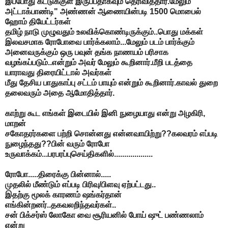
இப்போது கட்டுக்குள் இருப்பதாகவும் தெரிவித்தார்.மேலும்
அட்டாக்பாண்டி" அண்ணன் ஆணையின்படி 1500 மொபைல்
ஹோம் தியேட்டர்கள்
தமிழ் நாடு முழுவதும் உலவிக்கொண்டிருக்கும்..பொது மக்கள்
இலவசமாக ரோபோவை பார்க்கலாம்...மேலும் படம் பார்க்கும்
அனைவருக்கும் ஒரு பவுன் தங்க நாணயம் பரிசாக
வழங்கப்படும்..என்றும் அவர் மேலும் கூறினார்.மீறி படத்தை
யாராவது திரையிட்டால் அவர்கள்
மீது தேசிய பாதுகாப்பு சட்டம் பாயும் என்றும் கூறினார்.காவல் துறை
தலைவரும் அதை ஆமோதித்தார்.
காற்று கூட எங்கள் இடையில் இனி நுழையாது என்று அழகிரி,
மாறன்
சகோதரர்களை பற்றி சொன்னது என்னவாயிற்று??கலவரம் எப்படி
நுழைந்தது??பின் வரும் ரோபோ
உருவாக்கம்...பரபரப்புசெய்திகளில்...................
ரோபோ.....திரைக்கு பின்னால்.....
முதலில் மீண்டும் எப்படி பிரிவு/பிளவு ஏற்பட்டது..
இதற்கு மூலக் காரணம் ஷங்கர்தான்
எங்கின்றனர்..தகவலறிந்தவர்கள்..
சன் பிக்சர்ஸ் லோகோ வை சூரியனில் போய் ஷுட் பண்ணலாம்
என்று