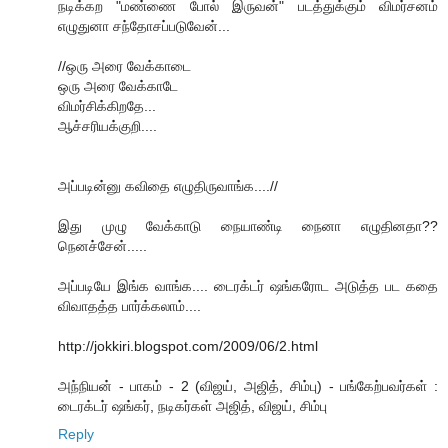
நடிக்கற "மண்ணை போல் இருவன்" படத்துக்கும் விமர்சனம்
எழுதுனா சந்தோசப்படுவேன்...
//ஒரு அரை வேக்காடை
ஒரு அரை வேக்காடே
விமர்சிக்கிறதே...
ஆச்சரியக்குறி....
அப்படின்னு கவிதை எழுதிருவாங்க....//
இது முழு வேக்காடு நையாண்டி நைனா எழுதின‌தா??
நென‌ச்சேன்.....
அப்படியே இங்க வாங்க.... டைரக்டர் ஷங்கரோட அடுத்த பட கதை
விவாதத்த பார்க்கலாம்....
http://jokkiri.blogspot.com/2009/06/2.html
அந்நியன் - பாகம் - 2 (விஜய், அஜித், சிம்பு) - பங்கேற்பவர்கள் :
டைரக்டர் ஷங்கர், நடிகர்கள் அஜித், விஜய், சிம்பு
Reply