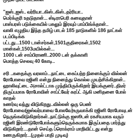
"ஐஸ்..ஐஸ்.. வர்ரியா..கிஸ்..கிஸ்..தர்ரியா..
மெர்க்குரி உதடுதான்... ஸ்டிராபெரி கனவுதான்
பாஸ்பரஸ் படுக்கையில் பகலும் இரவும் பாம்பிங்க்தான்..
வாலி எழுதிய இந்த தமிழ் பாடல் 185 நாடுகளில் 186 நாட்கள்
படம்பிடிக்க
பட்டது...1500 டான்சர்கள்,1501குதிரைகள்,1502
மான்கள்,1503மயில்கள்...
1000 டன் சாம்பிராணி..2000 டன் தக்காளி
மொத்த செலவு 40 கோடி..
சரி ..கதைக்கு வரலாம்...நாட்டை கைப்பற்ற நினைக்கும் வில்லன்
ரோபோவை ரஜினி என்று நினைத்து கொல்ல முயற்சிக்கிறான்..
ஹாலிவுட்டை அசால்ட்டாக முந்தியிருக்கிறார் இயக்குனர்..திடீர்
திருப்பமாக ரோபோவின் சாப்ட்வேர் கரப்ட் ஆகி மனிதனை போல்
காதல்
உணர்வு வந்து விடுகிறது..வில்லன் ஒரு பெண்
ரோபோவை(ஐஸ்வர்யாவை போலவே)உருவாக்கி ரஜினி ரோபோவுடன்
நெருங்கவிடுகிறார்கள்..நாட்டுக்கு ஐஸூடன் ரகசியமாக வரும்
ரஜினி இரண்டுரோபோக்களும்நெருக்கமாக இருப்பதை பார்த்து
விடுகிறார்....தான் செய்த ப்ரொக்ராம் மாறிவிட்டது என்று
உணருகிறார்...(முதல் பாதி முடிவு)