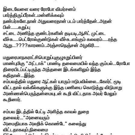
இடைவேளை வரை ரோபோ விமர்சனம்
பார்த்திருப்பீர்கள்..மன்னிக்கவும்
நண்பர்களே.நான் அதுவரைதான் படம் பார்த்தேன்..அதன்
பின்......கறுப்பு
சட்டை அணிந்த குண்டர்களின் தடியடி,ஆசிட் முட்டை
வீச்சு.....பெட்ரோல்குண்டுகள் வீச்சு..எங்கும் கலவரம்.....ரத்த
ஆறு...????காரணம்..அஞ்சாநெஞ்சன் அழகிரி....
மதுரைமாநகராட்சிபொறுப்புகுழுஉறுப்பினர்
மாண்புமிகு "அட்டாக்" பாண்டி தலைமையில் வந்த கும்பல்...ரோபோ
திரையிடப்பட்டிருந்த அத்தனை இடங்களிலும் இந்த
கதிதான்...இந்த
சம்பவத்தில் மதுரை ஆட்கள் யாரும் ஈடுபவில்லை...கோர்ட் மூடி
விட்டதால் வக்கீல்களுக்கு இந்த பணியை கொடுத்து விடுமாறு
அண்ணன்பெருந்தன்மையுடன் கூறி விட்டதாக அவர் மேலும்
கூறினார்.
சம்பவ இடத்தில் பேட்டி அளித்த காவல் துறை
தலைவர்..."அனைவரும்
அமைதியாக அலறிக் கொண்டே" கலைந்து
விட்டதாகவும்,நிலைமை