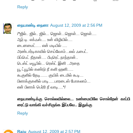
Reply
நையாண்டி நைனா
August 12, 2009 at 2:56 PM
/*ஜில்.. ஜில்.. ஜில்... ஜொள்...ஜொள்... ஜொள்....
ஆர்.டி. எக்ஃஸ்.... உன் விழியில்....
டைனமைட்…. என் மடியில் ....
அண்டார்டிகாவில் செய்வோம்...லவ் ஃபைட்.
பிப்பெட் நீதான்.... பீயுரெட்.நாந்தான்..
டெஸ்ட் டீயூபில்... ரெஸ்ட் இனி ..அதை
யூ ட்யூபில் கண்டு நீ களி ஹனி.....
கூகுளில் தேடி...... குயிக் டைமில் கூடி...
பிளாக்குகளில் பாடி.....பாரடைஸ் போகலாம்...
என் பிளாக் பெர்ரி நீ வாடி....*/
நையாண்டிக்கு சொல்லவில்லை... உண்மையிலே சொல்றேன் காப்பி
ரைட்டு வாங்கி வச்சிருங்க இப்பவே.. இதுக்கு
Reply
Raju
August 12, 2009 at 2:57 PM