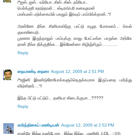
/*ஐஸ்..ஐஸ்.. வர்ரியா..கிஸ்..கிஸ்..தர்ரியா..
மெர்க்குரி உதடுதான்... ஸ்டிராபெரி கனவுதான்
பாஸ்பரஸ் படுக்கையில் பகலும் இரவும் பாம்பிங்க்தான்..*/
அண்ணே நீங்க சினிமாவிற்கு பாட்டு எழுத போகலாம்... வெல்
குவாலிபைடு.
முரணா இருந்தாலும் பாம்புக்கு காலு போட்டீங்க பாருங்க அங்கே
தான் நீங்க நிக்குறீங்க... இல்லேன்னா கிழிஞ்சிரும்.............
Reply
நையாண்டி நைனா
August 12, 2009 at 2:51 PM
/*ரஜினி இரண்டுரோபோக்களும்நெருக்கமாக இருப்பதை பார்த்து
விடுகிறார்....*/
இந்த பிட்டு மட்டும்... தனியா கிடைக்குமா...?????
Reply
கார்த்திகைப் பாண்டியன்
August 12, 2009 at 2:52 PM
சான்சே இல்ல தண்டோரா.. இல்ல இல்ல.. மணிஜி..LOL..:-))))