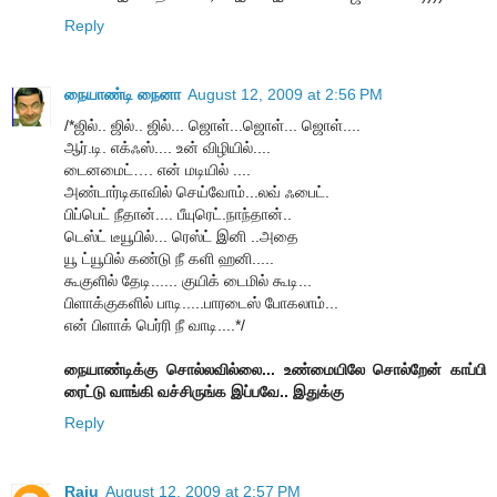
Reply
நையாண்டி நைனா
August 12, 2009 at 2:56 PM
/*ஜில்.. ஜில்.. ஜில்... ஜொள்...ஜொள்... ஜொள்....
ஆர்.டி. எக்ஃஸ்.... உன் விழியில்....
டைனமைட்…. என் மடியில் ....
அண்டார்டிகாவில் செய்வோம்...லவ் ஃபைட்.
பிப்பெட் நீதான்.... பீயுரெட்.நாந்தான்..
டெஸ்ட் டீயூபில்... ரெஸ்ட் இனி ..அதை
யூ ட்யூபில் கண்டு நீ களி ஹனி.....
கூகுளில் தேடி...... குயிக் டைமில் கூடி...
பிளாக்குகளில் பாடி.....பாரடைஸ் போகலாம்...
என் பிளாக் பெர்ரி நீ வாடி....*/
நையாண்டிக்கு சொல்லவில்லை... உண்மையிலே சொல்றேன் காப்பி
ரைட்டு வாங்கி வச்சிருங்க இப்பவே.. இதுக்கு
Reply
Raju
August 12, 2009 at 2:57 PM