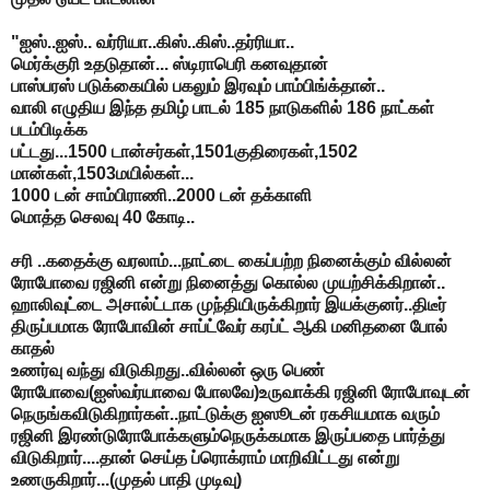
"ஐஸ்..ஐஸ்.. வர்ரியா..கிஸ்..கிஸ்..தர்ரியா..
மெர்க்குரி உதடுதான்... ஸ்டிராபெரி கனவுதான்
பாஸ்பரஸ் படுக்கையில் பகலும் இரவும் பாம்பிங்க்தான்..
வாலி எழுதிய இந்த தமிழ் பாடல் 185 நாடுகளில் 186 நாட்கள்
படம்பிடிக்க
பட்டது...1500 டான்சர்கள்,1501குதிரைகள்,1502
மான்கள்,1503மயில்கள்...
1000 டன் சாம்பிராணி..2000 டன் தக்காளி
மொத்த செலவு 40 கோடி..
சரி ..கதைக்கு வரலாம்...நாட்டை கைப்பற்ற நினைக்கும் வில்லன்
ரோபோவை ரஜினி என்று நினைத்து கொல்ல முயற்சிக்கிறான்..
ஹாலிவுட்டை அசால்ட்டாக முந்தியிருக்கிறார் இயக்குனர்..திடீர்
திருப்பமாக ரோபோவின் சாப்ட்வேர் கரப்ட் ஆகி மனிதனை போல்
காதல்
உணர்வு வந்து விடுகிறது..வில்லன் ஒரு பெண்
ரோபோவை(ஐஸ்வர்யாவை போலவே)உருவாக்கி ரஜினி ரோபோவுடன்
நெருங்கவிடுகிறார்கள்..நாட்டுக்கு ஐஸூடன் ரகசியமாக வரும்
ரஜினி இரண்டுரோபோக்களும்நெருக்கமாக இருப்பதை பார்த்து
விடுகிறார்....தான் செய்த ப்ரொக்ராம் மாறிவிட்டது என்று
உணருகிறார்...(முதல் பாதி முடிவு)