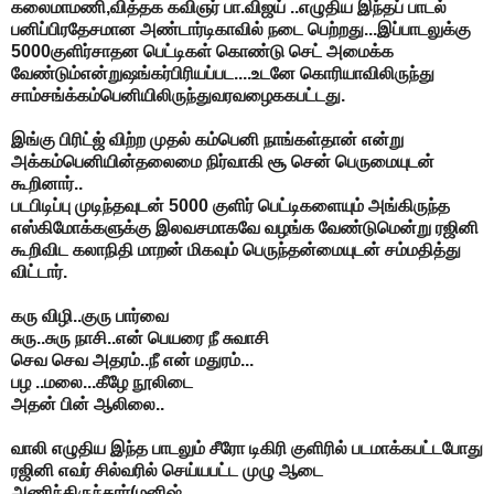
கலைமாமணி,வித்தக கவிஞர் பா.விஜய் ..எழுதிய இந்தப் பாடல்
பனிப்பிரதேசமான அண்டார்டிகாவில் நடை பெற்றது...இப்பாடலுக்கு
5000குளிர்சாதன பெட்டிகள் கொண்டு செட் அமைக்க
வேண்டும்என்றுஷங்கர்பிரியப்பட....உடனே கொரியாவிலிருந்து
சாம்சங்க்கம்பெனியிலிருந்துவரவழைககபட்டது.
இங்கு பிரிட்ஜ் விற்ற முதல் கம்பெனி நாங்கள்தான் என்று
அக்கம்பெனியின்தலைமை நிர்வாகி சூ சென் பெருமையுடன்
கூறினார்..
படபிடிப்பு முடிந்தவுடன் 5000 குளிர் பெட்டிகளையும் அங்கிருந்த
எஸ்கிமோக்களுக்கு இலவசமாகவே வழங்க வேண்டுமென்று ரஜினி
கூறிவிட கலாநிதி மாறன் மிகவும் பெருந்தன்மையுடன் சம்மதித்து
விட்டார்.
கரு விழி..குரு பார்வை
சுரு..சுரு நாசி..என் பெயரை நீ சுவாசி
செவ செவ அதரம்..நீ என் மதுரம்...
பழ ..மலை...கீழே நூலிடை
அதன் பின் ஆலிலை..
வாலி எழுதிய இந்த பாடலும் சீரோ டிகிரி குளிரில் படமாக்கபட்டபோது
ரஜினி எவர் சில்வரில் செய்யபட்ட முழு ஆடை
அணிந்திருந்தார்(மனிஷ்