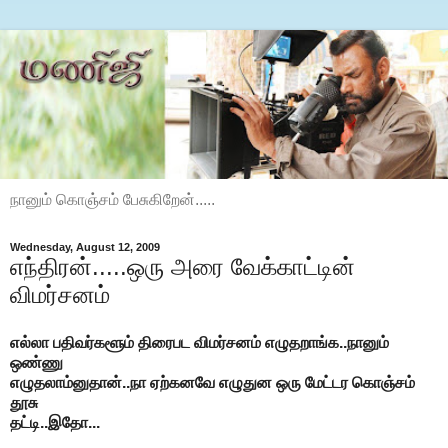
நானும் கொஞ்சம் பேசுகிறேன்.....
Wednesday, August 12, 2009
எந்திரன்.....ஒரு அரை வேக்காட்டின்
விமர்சனம்
எல்லா பதிவர்களூம் திரைபட விமர்சனம் எழுதறாங்க..நானும்
ஒண்ணு
எழுதலாம்னுதான்..நா ஏற்கனவே எழுதுன ஒரு மேட்டர கொஞ்சம்
தூசு
தட்டி..இதோ...