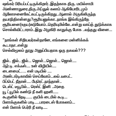
ஷங்கர் பிரியப்பட்டிருக்கிறார்..இதற்காக திரு. மயில்சாமி
அண்ணாதுரை,திரு.அப்துல் கலாம் ஆகியோரிடமும்
ஆலோசனைகேட்கபட்டிருக்கிறது..ஆனால் அருகிலிருந்த
தயாநிதிஎன்னது?சூரியனுக்கா..நாங்க இங்கிருந்தே
சூரியனை(உதய)சுடுவோம்..தெரியுமில்லே..என்று வாய்த் துடுக்காக
சொல்லிவிட்டாராம்..இது அழகிரி காதுக்கு போக ..வந்தது வினை...
"நாங்கள் சிறியவர்கள்தானே, எங்களை மன்னிக்கக்
கூடாதா..என்று
செல்விமூலம் தூது அனுப்பியதாக ஒரு தகவல்???
ஜில்.. ஜில்.. ஜில்... ஜொள்...ஜொள்... ஜொள்....
ஆர்.டி. எக்ஃஸ்.... உன் விழியில்....
டைனமைட்…. என் மடியில் ....
அண்டார்டிகாவில் செய்வோம்...லவ் ஃபைட்.
பிப்பெட் நீதான்.... பீயுரெட்.நாந்தான்..
டெஸ்ட் டீயூபில்... ரெஸ்ட் இனி ..அதை
யூ ட்யூபில் கண்டு நீ களி ஹனி.....
கூகுளில் தேடி...... குயிக் டைமில் கூடி...
பிளாக்குகளில் பாடி.....பாரடைஸ் போகலாம்...
என் பிளாக் பெர்ரி நீ வாடி....