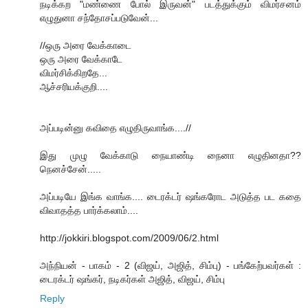
நடிக்கற "மண்ணை போல் இருவன்" படத்துக்கும் விமர்சனம்
எழுதுனா சந்தோசப்படுவேன்...
//ஒரு அரை வேக்காடை
ஒரு அரை வேக்காடே
விமர்சிக்கிறதே...
ஆச்சரியக்குறி....
அப்படின்னு கவிதை எழுதிருவாங்க....//
இது முழு வேக்காடு நையாண்டி நைனா எழுதின‌தா??
நென‌ச்சேன்.....
அப்படியே இங்க வாங்க.... டைரக்டர் ஷங்கரோட அடுத்த பட கதை
விவாதத்த பார்க்கலாம்....
http://jokkiri.blogspot.com/2009/06/2.html
அந்நியன் - பாகம் - 2 (விஜய், அஜித், சிம்பு) - பங்கேற்பவர்கள் :
டைரக்டர் ஷங்கர், நடிகர்கள் அஜித், விஜய், சிம்பு
Reply