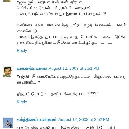
/*ஐஸ்..ஐஸ்.. வர்ரியா..கிஸ்..கிஸ்..தர்ரியா..
மெர்க்குரி உதடுதான்... ஸ்டிராபெரி கனவுதான்
பாஸ்பரஸ் படுக்கையில் பகலும் இரவும் பாம்பிங்க்தான்..*/
அண்ணே நீங்க சினிமாவிற்கு பாட்டு எழுத போகலாம்... வெல்
குவாலிபைடு.
முரணா இருந்தாலும் பாம்புக்கு காலு போட்டீங்க பாருங்க அங்கே
தான் நீங்க நிக்குறீங்க... இல்லேன்னா கிழிஞ்சிரும்.............
Reply
நையாண்டி நைனா
August 12, 2009 at 2:51 PM
/*ரஜினி இரண்டுரோபோக்களும்நெருக்கமாக இருப்பதை பார்த்து
விடுகிறார்....*/
இந்த பிட்டு மட்டும்... தனியா கிடைக்குமா...?????
Reply
கார்த்திகைப் பாண்டியன்
August 12, 2009 at 2:52 PM
சான்சே இல்ல தண்டோரா.. இல்ல இல்ல.. மணிஜி..LOL..:-))))