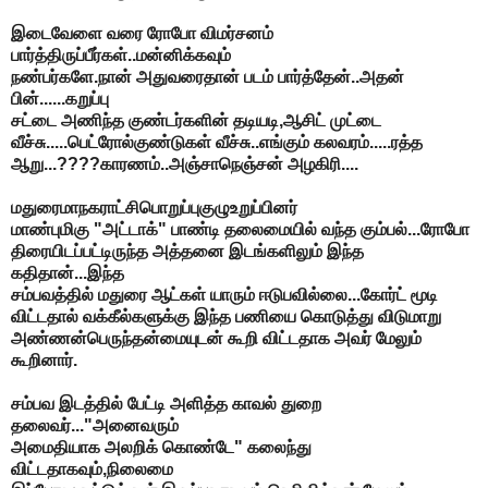
இடைவேளை வரை ரோபோ விமர்சனம்
பார்த்திருப்பீர்கள்..மன்னிக்கவும்
நண்பர்களே.நான் அதுவரைதான் படம் பார்த்தேன்..அதன்
பின்......கறுப்பு
சட்டை அணிந்த குண்டர்களின் தடியடி,ஆசிட் முட்டை
வீச்சு.....பெட்ரோல்குண்டுகள் வீச்சு..எங்கும் கலவரம்.....ரத்த
ஆறு...????காரணம்..அஞ்சாநெஞ்சன் அழகிரி....
மதுரைமாநகராட்சிபொறுப்புகுழுஉறுப்பினர்
மாண்புமிகு "அட்டாக்" பாண்டி தலைமையில் வந்த கும்பல்...ரோபோ
திரையிடப்பட்டிருந்த அத்தனை இடங்களிலும் இந்த
கதிதான்...இந்த
சம்பவத்தில் மதுரை ஆட்கள் யாரும் ஈடுபவில்லை...கோர்ட் மூடி
விட்டதால் வக்கீல்களுக்கு இந்த பணியை கொடுத்து விடுமாறு
அண்ணன்பெருந்தன்மையுடன் கூறி விட்டதாக அவர் மேலும்
கூறினார்.
சம்பவ இடத்தில் பேட்டி அளித்த காவல் துறை
தலைவர்..."அனைவரும்
அமைதியாக அலறிக் கொண்டே" கலைந்து
விட்டதாகவும்,நிலைமை