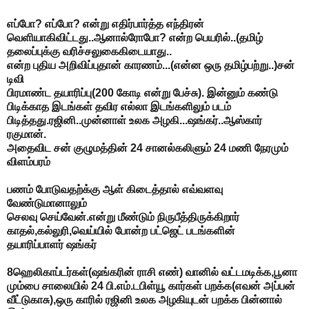
எப்போ? எப்போ? என்று எதிர்பார்த்த எந்திரன்
வெளியாகிவிட்டது..ஆனால்ரோபோ? என்ற பெயரில்..(தமிழ்
தலைப்புக்கு வரிச்சலுகைகிடையாது..
என்ற புதிய அறிவிப்புதான் காரணம்...(என்ன ஒரு தமிழ்பற்று..)சன்
டிவி
பிரமாண்ட தயாரிப்பு(200 கோடி என்று பேச்சு). இன்னும் கண்டு
பிடிக்காத இடங்கள் தவிர எல்லா இடங்களிலும் படம்
பிடித்தது.ரஜினி..முன்னாள் உலக அழகி...ஷங்கர்..ஆஸ்கார்
ரகுமான்.
அதைவிட சன் குழுமத்தின் 24 சானல்கலிளும் 24 மணி நேரமும்
விளம்பரம்
பணம் போடுவதற்க்கு ஆள் கிடைத்தால் எவ்வளவு
வேண்டுமானாலும்
செலவு செய்வேன்.என்று மீண்டும் நிருபீத்திருக்கிறார்
காதல்,கல்லுரி,வெய்யில் போன்ற பட்ஜெட் படங்களின்
தயாரிப்பாளர் ஷங்கர்
8ஹெலிகாப்டர்கள்(ஷங்கரின் ராசி எண்) வானில் வட்டமடிக்க,பூனா
மும்பை சாலையில் 24 பி.எம்.டபிள்யூ கார்கள் பறக்க(எவன் அப்பன்
வீட்டுகாசு),ஒரு காரில் ரஜினி உலக அழகியுடன் பறக்க பின்னால்