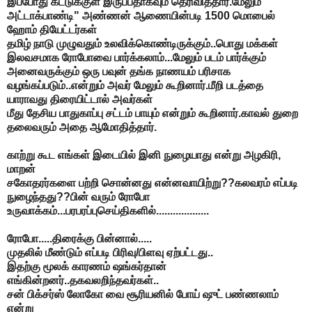
இப்போது கட்டுக்குள் இருப்பதாகவும் தெரிவித்தார்.மேலும்
அட்டாக்பாண்டி" அண்ணன் ஆணையின்படி 1500 மொபைல்
ஹோம் தியேட்டர்கள்
தமிழ் நாடு முழுவதும் உலவிக்கொண்டிருக்கும்..பொது மக்கள்
இலவசமாக ரோபோவை பார்க்கலாம்...மேலும் படம் பார்க்கும்
அனைவருக்கும் ஒரு பவுன் தங்க நாணயம் பரிசாக
வழங்கப்படும்..என்றும் அவர் மேலும் கூறினார்.மீறி படத்தை
யாராவது திரையிட்டால் அவர்கள்
மீது தேசிய பாதுகாப்பு சட்டம் பாயும் என்றும் கூறினார்.காவல் துறை
தலைவரும் அதை ஆமோதித்தார்.
காற்று கூட எங்கள் இடையில் இனி நுழையாது என்று அழகிரி,
மாறன்
சகோதரர்களை பற்றி சொன்னது என்னவாயிற்று??கலவரம் எப்படி
நுழைந்தது??பின் வரும் ரோபோ
உருவாக்கம்...பரபரப்புசெய்திகளில்...................
ரோபோ.....திரைக்கு பின்னால்.....
முதலில் மீண்டும் எப்படி பிரிவு/பிளவு ஏற்பட்டது..
இதற்கு மூலக் காரணம் ஷங்கர்தான்
எங்கின்றனர்..தகவலறிந்தவர்கள்..
சன் பிக்சர்ஸ் லோகோ வை சூரியனில் போய் ஷுட் பண்ணலாம்
என்று