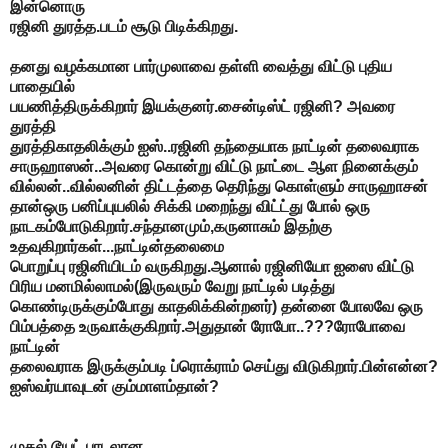
இன்னொரு
ரஜினி துரத்த.படம் சூடு பிடிக்கிறது.
தனது வழக்கமான பார்முலாவை தள்ளி வைத்து விட்டு புதிய
பாதையில்
பயணித்திருக்கிறார் இயக்குனர்.சைன்டிஸ்ட் ரஜினி? அவரை
துரத்தி
துரத்திகாதலிக்கும் ஐஸ்..ரஜினி தந்தையாக நாட்டின் தலைவராக
சாருஹாஸன்..அவரை கொன்று விட்டு நாட்டை ஆள நினைக்கும்
வில்லன்..வில்லனின் திட்டத்தை தெரிந்து கொள்ளும் சாருஹாசன்
தான்ஒரு பனிப்புயலில் சிக்கி மறைந்து விட்ட்து போல் ஒரு
நாடகம்போடுகிறார்.சந்தானமும்,கருனாசும் இதற்கு
உதவுகிறார்கள்...நாட்டின்தலைமை
பொறுப்பு ரஜினியிடம் வருகிறது.ஆனால் ரஜினியோ ஐஸை விட்டு
பிரிய மனமில்லாமல்(இருவரும் வேறு நாட்டில் படித்து
கொண்டிருக்கும்போது காதலிக்கின்றனர்) தன்னை போலவே ஒரு
பிம்பத்தை உருவாக்குகிறார்.அதுதான் ரோபோ..???ரோபோவை
நாட்டின்
தலைவராக இருக்கும்படி ப்ரொக்ராம் செய்து விடுகிறார்.பின்என்ன?
ஐஸ்வர்யாவுடன் கும்மாளம்தான்?
முதல் டூயட் பாடலான