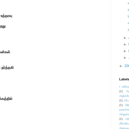
 உத்தரவு
ிறது
►
►
►
கன்கள்
►
►
20
 நர்த்தகி
Label
/ பகிர்வ
(1)
அ
அஞ்சலி
்கத்தில்
(1)
அப்ப
அர
(1)
நகைச்ச
அப்துல்
(1)
அற
மீள்பதிவ
அனுபவக