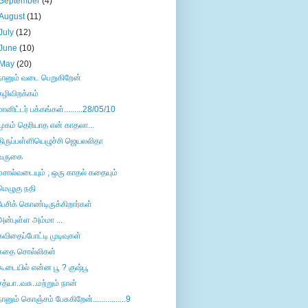
September
(4)
August
(11)
July
(12)
June
(10)
May
(20)
நானும் வடை பெறுகிறேன்
கழிவிறக்கம்
மானிட்டர் பக்கங்கள்.........28/05/10
முகம் தெரியாத என் காதலா...
திருப்பள்ளியெழுச்சி ஜெயலலிதா
வருகை
மசால்வடையும் , ஒரு காதல் கதையும்
மெழுகு நதி
பேசிக் கொண்டிருக்கிறார்கள்
அன்புள்ள அம்மா ...
கவிதைப்போட்டி முடிவுகள்
கதை சொல்லிகள்
கூடையில் என்ன பூ ? குஷ்பூ
சத்யா..வசு..மற்றும் நான்
நானும் கொஞ்சம் பேசுகிறேன்................9