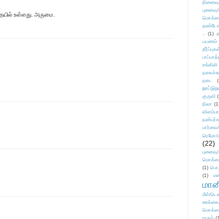
நினைவு
புனைவு
யில் உள்ளது. அருமை.
மொக்க
தண்டோரா
..
(1)
த
பயணம்
தீர்ப்பு
பாப்பாத்
சங்கிலி
நகைச்ச
நடை
(
நாட்டுந
குருவி
நிலா
(1
விளம்பர
நண்பர்க
பார்வை/
ரெமோ/க
(22)
புனைவ
மொக்க
(1)
பொ
(1)
மன
மானி
மீள்/டெஸ
ஊக்கை
மொக்க
ராகம்
(