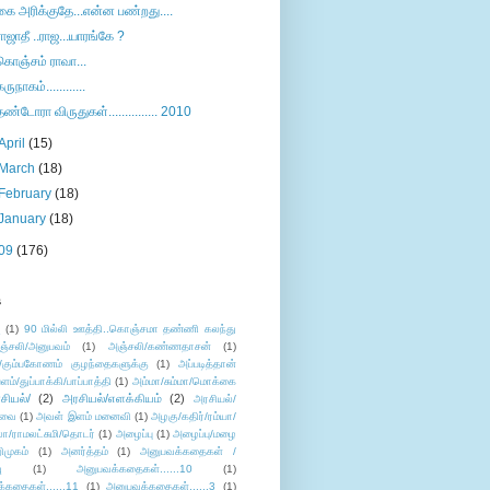
கை அரிக்குதே...என்ன பண்றது....
ராஜாதீ ..ராஜ...யாரங்கே ?
கொஞ்சம் ராவா...
கருநாகம்............
தண்டோரா விருதுகள்............... 2010
April
(15)
March
(18)
February
(18)
January
(18)
09
(176)
s
ு
(1)
90 மில்லி ஊத்தி..கொஞ்சமா தண்ணி கலந்து
ஞ்சலி/அனுபவம்
(1)
அஞ்சலி/கண்ணதாசன்
(1)
/கும்பகோணம் குழந்தைகளுக்கு
(1)
அப்படித்தான்
ளம்/துப்பாக்கி/பாப்பாத்தி
(1)
அம்மா/சும்மா/மொக்கை
சியல்/
(2)
அரசியல்/எளக்கியம்
(2)
அரசியல்/
ுவை
(1)
அவள் இளம் மனைவி
(1)
அழகு/கதிர்/ரம்யா/
லா/ராமலட்சுமி/தொடர்
(1)
அழைப்பு
(1)
அழைப்பு/மழை
ிமுகம்
(1)
அனர்த்தம்
(1)
அனுபவக்கதைகள் /
ு
(1)
அனுபவக்கதைகள்......10
(1)
்கதைகள்......11
(1)
அனுபவக்கதைகள்......3
(1)