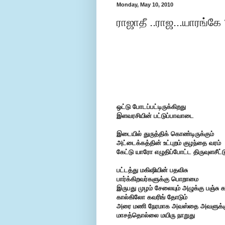
Monday, May 10, 2010
ராஜாதீ ..ராஜ...யாரங்கே
ஒட்டு போடப்பட்டிருக்கிறது
இளவரசியின் பட்டுப்பாவாடை
இடையில் துருத்திக் கொண்டிருக்கும்
அட்டைக்கத்தின் உட்புறம்
குழந்தை வரம்
கேட்டு யாரோ
எழுதிப்போட்ட திருவுளசீட்ட
பட்டத்து மகிஷியின் பதவிசு
பார்க்கிறவர்களுக்கு பொறாமை
இருபது முழம் சேலையும்
அழுக்கு பஞ்சு க
கால்கிலோ கவரிங் தோடும்
அரை மணி நேரமாக அவஸ்தை அவளுக்க
மாசத்தொல்லை மயிரு நாறுது