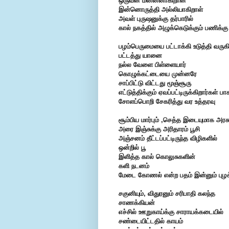
ஒருவன் மன்னனாகிறான்
இன்னொருத்தி அல்லியாகிறாள்
அவள் புருஷனுக்கு
தர்பாரில்
கால்
நகத்தில் அழுக்கெடுக்கும் பணிக்கு
பழம்பெருமையை பட்டாக்கி உடுத்தி வருக
பட்டத்து யானை
நல்ல வேளை
பிள்ளையார்
கொழுக்கட்டையை
முன்னரே
சாப்பிட்டு விட்டது மூஞ்சூரு
எட்டுத்திக்கும் ஏவப்பட்டிருக்கிறார்கள்
பா
சோளப்பொறி சேகரித்து வர
உத்தரவு
சூம்பிய மார்பும் ,செத்த இடையுமாக
அரசு
அரை இஞ்சுக்கு அரிதாரம் பூசி
அஞ்சனம் தீட்டப்பட்டிருந்த விழிகளில்
ஒன்றில் பூ
இளித்த கால் கொலுசுகளின்
களி நடனம்
மேடை கோணல் என்ற பதம்
இன்னும் புழக
சகுனியும், விதுரனும்
சரிபாதி கலந்த
சாணக்கியன்
எச்சில் ஊறுகாய்க்கு சாராயக்கடையில்
சண்டையிட்டதில்
காயம்