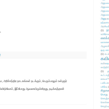
அனுபவக
அனுபவக
அனுபவக
அனுபவக
அனுபவ
நந்தலால
அரசியல
(1)
இட
.
உயிரோ
எளக்க
வாசனை/க
அழுகாச
ஒரு வா
(1)
கடன
0
கவ
கவிதைய
காந்தி/
(1)
க
கூட்டா
கையா?
, அரிச்சந்திர நாடகங்கள் நடக்கும், பெரும்பாலும் உள்ளூர்
டண்டன
பகிர்வு
(
கிவிடுவோம், இப்போது ஆவலாயிருக்கிறது, நடிக்கத்தான்
சிறுக
பொது
கொஞ்ச
மொக்க
செருப்ப