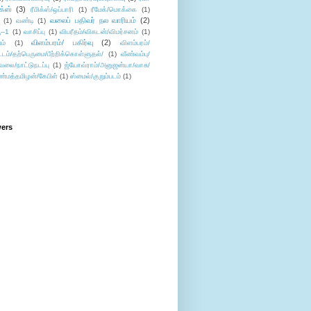
ிக்ஸ்
(3)
ரீமிக்ஸ்/ஒப்பாரி
(1)
ரீமேக்/மொக்கை
(1)
வலைப் பதிவர் நல வாரியம்
(2)
(1)
வண்டி
(1)
--1
(1)
வாசிப்பு
(1)
விபரீதம்/விகடன்/விமர்சனம்
(1)
விளம்பரம்/ பகிர்வு
(2)
ம்
(1)
விளம்பரம்/
ட்டம்/தற்பெருமை/பீற்றிக்கொள்ளுதல்/
(1)
வீண்வம்பு/
ேலை/நாட்டுநடப்பு
(1)
ஜ்யோவ்ராம்/அனுஜன்யா/வாசு/
ண்மத்தமிழன்/கேபிள்
(1)
ஸ்மைல்/குறும்படம்
(1)
wers