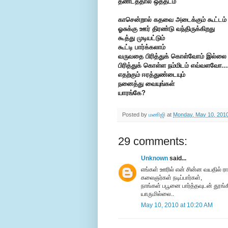
தண்டத்தால் ஒத்தடம்
காசென்றால் கதவை அடைக்கும் கூட்டம்
ஓசுக்கு ஊர் திரண்டு வந்திருக்கிறது
கூத்து முடியட்டும்
கூட்டி பார்க்கலாம்
வருவதை பிரித்துக் கொள்வோம்
இல்லை
பிரித்துக் கொள்ள
நம்மிடம் எவ்வளவோ...
எதற்கும் ஈரத்துண்டையும்
நனைத்து வையுங்கள்
யாரங்கே?
Posted by
மணிஜி
at
Monday, May 10, 201
29 comments:
Unknown
said...
எங்கள் ஊரில் என் சின்ன வயதில் ராம
கலைஞர்கள் நடிப்பார்கள்,
நாங்கள் பபூனை பார்த்தவுடன் தூங்
யாருமில்லை..
May 10, 2010 at 10:20 AM