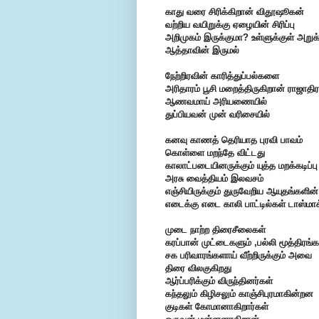
காது வரை சிரிக்கிறான் விதூஷூகன்
வற்றிய வயிறுக்கு ஏழையின் சிரிப்பு
அறிமுகம் இருக்குமா?
உள்ளுக்குள் அறுக
ஆத்தாவின் இருமல்
நேற்றிரவின் காரித்துப்பல்களை
அரிதாரம் பூசி மறைத்திருகிறான்
ராஜாதிர
ஆணவமாய் அரியணையில்
துப்பியவன் முன் வரிசையில்
கனவு காணத் தெரியாத புரவி
பாவம்
கொள்ளை மறந்தே விட்டது
காலாட்படையினருக்கும் யுத்த மறக்கடிப்பு
அரசு வைத்தியம் இலவசம்
எஞ்சியிருக்கும் துருவேறிய
ஆயுதங்களின்
எடைக்கு எடை
காலி பாட்டில்கள் டாஸ்மாக
முடை நாற்ற திரைசீலைகள்
கரப்பான் முட்டைகளும் ,பல்லி மூத்திரங்க
சக பரிவாரங்களாய் வீற்றிருக்கும் அவை
திரை விலகுகிறது
ஆர்ப்பரிக்கும் விருந்தினர்கள்
கந்தலும் கிழிசலும்
காஞ்சிபுரமாகின்றன
குடிகள் கோமானாகிறார்கள்