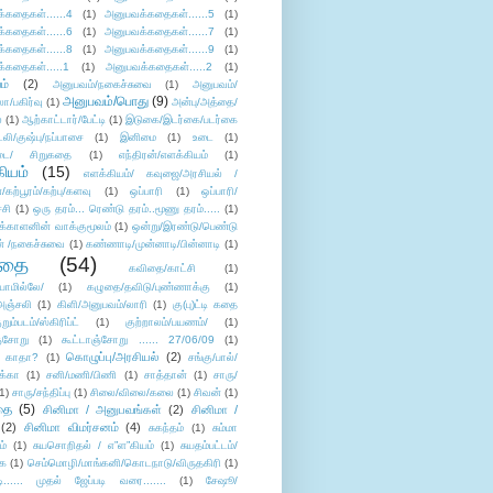
்கதைகள்......4
(1)
அனுபவக்கதைகள்......5
(1)
்கதைகள்......6
(1)
அனுபவக்கதைகள்......7
(1)
்கதைகள்......8
(1)
அனுபவக்கதைகள்......9
(1)
்கதைகள்.....1
(1)
அனுபவக்கதைகள்.....2
(1)
ம்
(2)
அனுபவம்/நகைச்சுவை
(1)
அனுபவம்/
அனுபவம்/பொது
(9)
ா/பகிர்வு
(1)
அன்பு/அத்தை/
்
(1)
ஆற்காட்டார்/பேட்டி
(1)
இடுகை/இடர்கை/படர்கை
்லி/குஷ்பு/நப்பாசை
(1)
இனிமை
(1)
உடை
(1)
டை/ சிறுகதை
(1)
எந்திரன்/எளக்கியம்
(1)
ியம்
(15)
எளக்கியம்/ கவுஜை/அரசியல் /
ற்பூரம்/கற்பு/களவு
(1)
ஒப்பாரி
(1)
ஒப்பாரி/
்சி
(1)
ஒரு தரம்... ரெண்டு தரம்..மூணு தரம்.....
(1)
க்காளனின் வாக்குமூலம்
(1)
ஒன்று/இரண்டு/பெண்டு
் /நகைச்சுவை
(1)
கண்ணாடி/முன்னாடி/பின்னாடி
(1)
ிதை
(54)
கவிதை/காட்சி
(1)
ாமில்லே/
(1)
கழுதை/தவிடு/புண்ணாக்கு
(1)
அஞ்சலி
(1)
கிளி/அனுபவம்/லாரி
(1)
கு(பு)ட்டி கதை
ுறும்படம்/ஸ்கிரிப்ட்
(1)
குற்றாலம்/பயணம்/
(1)
ஞ்சோறு
(1)
கூட்டாஞ்சோறு ...... 27/06/09
(1)
கொழுப்பு/அரசியல்
(2)
 காதா?
(1)
சங்கு/பால்/
க்கா
(1)
சனி/மணி/பிணி
(1)
சாத்தான்
(1)
சாரு/
1)
சாரு/சந்திப்பு
(1)
சிலை/விலை/கலை
(1)
சிவன்
(1)
தை
(5)
சினிமா / அனுபவங்கள்
(2)
சினிமா /
(2)
சினிமா விமர்சனம்
(4)
சுகந்தம்
(1)
சும்மா
ம்
(1)
சுயசொறிதல் / எ”ள”கியம்
(1)
சுயதம்பட்டம்/
ை
(1)
செம்மொழி/மாங்கனி/கொடநாடு/விருதகிரி
(1)
டி...... முதல் ஜேப்படி வரை.......
(1)
சேஷூ/