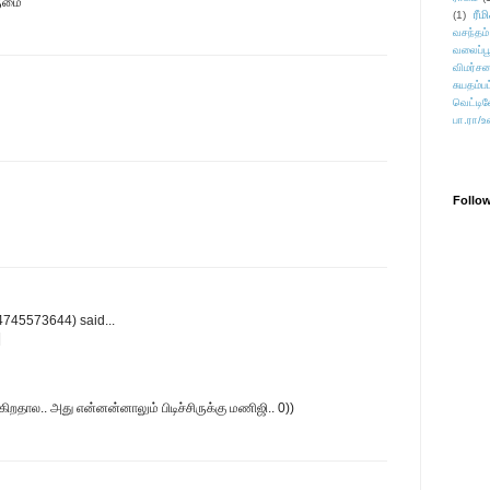
ருமை
ரீம
(1)
வசந்தம்
வலைப்பூ
விமர்சன
சுயதம்ப
வெட்டிவ
பா.ரா/உ
Follo
745573644) said...
|
கிறதால.. அது என்னன்னாலும் பிடிச்சிருக்கு மணிஜி.. 0))