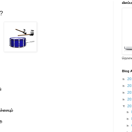
விளம்ப
 ?
தொலைக
Blog A
►
20
►
20
ு
►
20
►
20
▼
20
ச்சையும்
►
►
ு
►