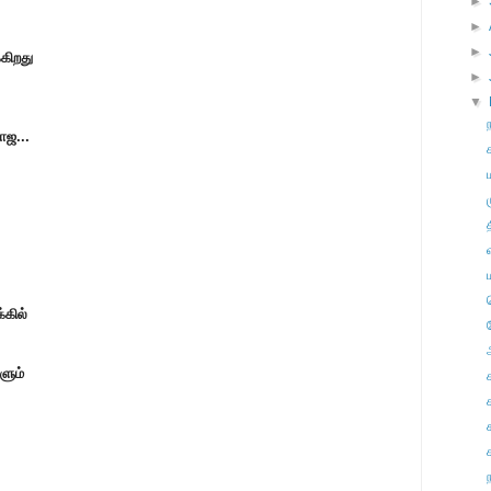
►
►
►
்கிறது
►
▼
ாஜ...
்கில்
ளும்