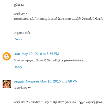
ஐயோடா
யாரங்கே?
உண்மையை புட்டு வைக்கும் தண்டோராவை கடலில் கொண்டு போடு
!
அருமை சார்
Reply
பாலா
May 10, 2010 at 6:56 PM
அண்ணனுக்கு.. ரெண்டு பொற்கிழி பார்சல்ல்ல்ல்ல்ல்ல்ல்.....
Reply
மங்குனி அமைச்சர்
May 10, 2010 at 6:58 PM
//யாரங்கே?//
யாரங்கே ? யாரங்கே ?யாரடா அங்கே? நான் கூப்டாலும் வரமாற்றிங்க