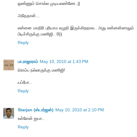
ஒண்ணும் சொல்ல முடியலண்ணே..||
அதேதான்...
என்னை மாதிரி புரியாம எழுதி இருக்கிறதால.. அது என்னன்னாலும்
பிடிச்சிருக்கு மணிஜி.. 0))
Reply
பா.ராஜாராம்
May 10, 2010 at 1:43 PM
ரொம்ப நல்லாருக்கு மணிஜி!
யப்போ..
Reply
Starjan (ஸ்டார்ஜன்)
May 10, 2010 at 2:10 PM
உள்ளேன் ஐயா..
Reply