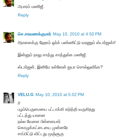
அபாரம் மணிஜீ.
Reply
செ.சரவணக்குமார்
May 10, 2010 at 4:50 PM
//நாளைக்கு ஹோம் ஒர்க் பண்ணிட்டு வரணும் ஸ்டார்ஜன்//
இன்னும் நாலு சாத்து சாத்துங்க மணிஜீ.
ஸ்டார்ஜன், இனிமே உள்ளேன் ஐயா சொல்லுவீங்க?
Reply
VELU.G
May 10, 2010 at 5:02 PM
//
பழம்பெருமையை பட்டாக்கி உடுத்தி வருகிறது
பட்டத்து யானை
நல்ல வேளை பிள்ளையார்
கொழுக்கட்டையை முன்னரே
சாப்பிட்டு விட்டது மூஞ்சூரு