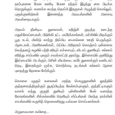
நரம்புகளை போல சுண்டி போன ரத்தம் இழந்து கை பிடிக்க
நொறுங்கும். கணக்க சுமந்த தொப்பி இறகுகள் அழுத்தி கொல்லும்,
பளுக்குண்டுகள் இணைத்த அவயங்களின் அசைவு
அவஸ்தையாகும்.
அரவம் தீண்டிய துளைகள், உறிஞ்சி குடித்த உடைந்த
மதுக்கோப்பைகள், பிடுங்கி நட்ட மயிர்க்கால்கள், எச்சிலில் மிதக்கும்
பூத உடல், மீண்டு காற்று நிரப்பிய பைகளென ஊதி பெருக்கும்.
ஆடைகள், அணிகலன்கள், அப்பிய அரிதாரம் கொஞ்சம் புன்னகை
வெந்தனழ் சுழலில் பற்றி எரியும் கச்சையும், விடாய் துணியும். எல்லாம்
எரித்து சாம்பலில் புலரும் சவக்காட்டு ஞாயிறு. இச்சையில் குளிர்ந்து
இரப்பையில் அடங்கும், பிசின் வியர்வை, உயிர் துளைக்கும் வண்டாய்
நெடி, இறைக்கும் மூச்சு, சொற்க்கடி தடங்கள் எல்லாம் ஆளை
புதைத்து தோலை சேர்க்கும்.
கொலை பழகும் கலைகள் மறந்த பொழுதுகளின் ஓரத்தில்
குத்தவைத்திருக்கும் துருப்பிடித்த வேல்கம்புகளும், குத்தீட்டிகளும்
வாசல் வந்து குருதி துளியும் புள்ளிகளின் மேல் வரைந்த
கோலங்களின் சிக்கல்களில் நெளியும் சர்ப்பங்கள் பிளந்த நாக்கின்
சாபங்களில் கருகித் தொலைகிறது யவ்வன சொப்பனங்கள்.
அருமையான கவிதை...