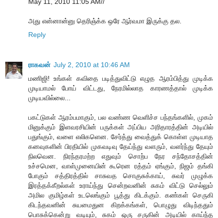
May 11, 2010 11:05 AM//
அது என்னான்னு தெரிஞ்க்க ஒரே ஆர்வமா இருக்கு தல.
Reply
ராகவன்
July 2, 2010 at 10:46 AM
மணிஜி! உங்கள் கவிதை படித்துவிட்டு எழுத ஆரம்பித்து முடிக்க
முடியாமல் போய் விட்டது, நேரமில்லாத காரணத்தால் முடிக்க
முடியவில்லை...
பகட்டுகள் ஆரம்பமாகும், பல வண்ண வெளிச்ச பந்தங்களில், முகம்
மினுக்கும் இளவரசியின் பருக்கள் அப்பிய அரிதாரத்தின் அடியில்
பதுங்கும், வளை எலிகளென. சேர்த்து வைத்துக் கொள்ள முடியாத
கனவுகளின் பிரதியில் முகவடிவு தேய்ந்து வளரும், வளர்ந்து தேயும்
நிலவென. நிரந்தரமற்ற எதுவும் சொற்ப நேர சந்தோசத்தின்
உச்சமென, வாள்முனையின் கூரென ரத்தம் ஏங்கும், நிஜம் தங்கி
போகும் சத்திரத்தில் சாசுவத சொகுசுக்காய், சுவர் முழுக்க
இரத்தக்கீறல்கள் உராய்ந்து சென்றவனின் சுகம் விட்டு செல்லும்
அமில குமிழ்கள் உடலெங்கும் பூத்து கிடக்கும். கண்கள் செருகி
கிடந்தவனின் சுயமைதுன கிறக்கங்கள், பொழுது விடிந்ததும்
பொசுக்கென்று வடியும், சுகம் ஒரு சருகின் அடியில் காய்ந்த