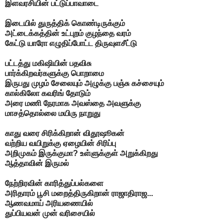
இளவரசியின் பட்டுப்பாவாடை
இடையில் துருத்திக் கொண்டிருக்கும்
அட்டைக்கத்தின் உட்புறம்
குழந்தை வரம்
கேட்டு யாரோ
எழுதிப்போட்ட திருவுளசீட்டு
பட்டத்து மகிஷியின் பதவிசு
பார்க்கிறவர்களுக்கு பொறாமை
இருபது முழம் சேலையும்
அழுக்கு பஞ்சு கச்சையும்
கால்கிலோ கவரிங் தோடும்
அரை மணி நேரமாக அவஸ்தை அவளுக்கு
மாசத்தொல்லை மயிரு நாறுது
காது வரை சிரிக்கிறான் விதூஷூகன்
வற்றிய வயிறுக்கு ஏழையின் சிரிப்பு
அறிமுகம் இருக்குமா?
உள்ளுக்குள் அறுக்கிறது
ஆத்தாவின் இருமல்
நேற்றிரவின் காரித்துப்பல்களை
அரிதாரம் பூசி மறைத்திருகிறான்
ராஜாதிராஜ...
ஆணவமாய் அரியணையில்
துப்பியவன் முன் வரிசையில்