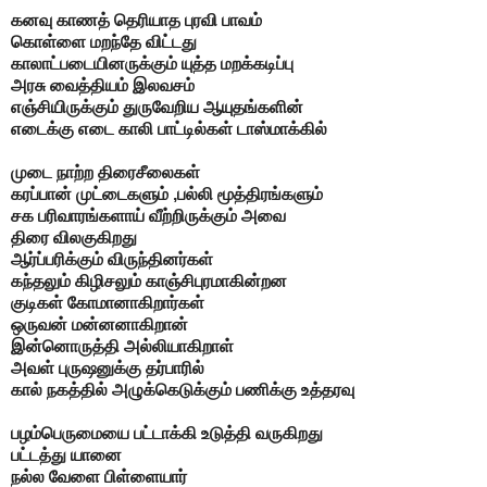
கனவு காணத் தெரியாத புரவி
பாவம்
கொள்ளை மறந்தே விட்டது
காலாட்படையினருக்கும் யுத்த மறக்கடிப்பு
அரசு வைத்தியம் இலவசம்
எஞ்சியிருக்கும் துருவேறிய
ஆயுதங்களின்
எடைக்கு எடை
காலி பாட்டில்கள் டாஸ்மாக்கில்
முடை நாற்ற திரைசீலைகள்
கரப்பான் முட்டைகளும் ,பல்லி மூத்திரங்களும்
சக பரிவாரங்களாய் வீற்றிருக்கும் அவை
திரை விலகுகிறது
ஆர்ப்பரிக்கும் விருந்தினர்கள்
கந்தலும் கிழிசலும்
காஞ்சிபுரமாகின்றன
குடிகள் கோமானாகிறார்கள்
ஒருவன் மன்னனாகிறான்
இன்னொருத்தி அல்லியாகிறாள்
அவள் புருஷனுக்கு
தர்பாரில்
கால்
நகத்தில் அழுக்கெடுக்கும் பணிக்கு உத்தரவு
பழம்பெருமையை பட்டாக்கி உடுத்தி வருகிறது
பட்டத்து யானை
நல்ல வேளை
பிள்ளையார்