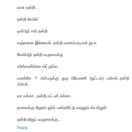
வாசு நன்றி...
நன்றி கேபிள்
டிவிஆர் சார் நன்றி
வஞ்சனை இல்லாமல்..நன்றி வானம்பாடிகள் ஐயா
கேவிஆர் நன்றி வருகைக்கு
சரிங்கண்ணெ விட்ருங்க..
யாரங்கே ? அக்பருக்கு ஒரு பிரியாணி (ஒட்டக) பார்சல்..நன்றி
அக்பர்...
வா மக்கா...நன்றி மட்டன் சுக்கா..
நாளைக்கு ஹோம் ஒர்க் பண்ணிட்டு வரணும் ஸ்டார்ஜன்
நன்றி விஜய் வருகைக்கு...
Reply