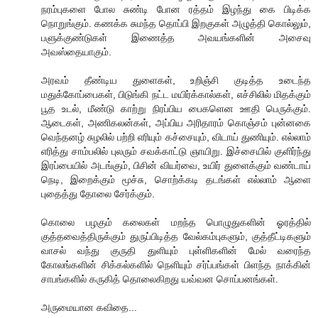
நரம்புகளை போல சுண்டி போன ரத்தம் இழந்து கை பிடிக்க
நொறுங்கும். கணக்க சுமந்த தொப்பி இறகுகள் அழுத்தி கொல்லும்,
பளுக்குண்டுகள் இணைத்த அவயங்களின் அசைவு
அவஸ்தையாகும்.
அரவம் தீண்டிய துளைகள், உறிஞ்சி குடித்த உடைந்த
மதுக்கோப்பைகள், பிடுங்கி நட்ட மயிர்க்கால்கள், எச்சிலில் மிதக்கும்
பூத உடல், மீண்டு காற்று நிரப்பிய பைகளென ஊதி பெருக்கும்.
ஆடைகள், அணிகலன்கள், அப்பிய அரிதாரம் கொஞ்சம் புன்னகை
வெந்தனழ் சுழலில் பற்றி எரியும் கச்சையும், விடாய் துணியும். எல்லாம்
எரித்து சாம்பலில் புலரும் சவக்காட்டு ஞாயிறு. இச்சையில் குளிர்ந்து
இரப்பையில் அடங்கும், பிசின் வியர்வை, உயிர் துளைக்கும் வண்டாய்
நெடி, இறைக்கும் மூச்சு, சொற்க்கடி தடங்கள் எல்லாம் ஆளை
புதைத்து தோலை சேர்க்கும்.
கொலை பழகும் கலைகள் மறந்த பொழுதுகளின் ஓரத்தில்
குத்தவைத்திருக்கும் துருப்பிடித்த வேல்கம்புகளும், குத்தீட்டிகளும்
வாசல் வந்து குருதி துளியும் புள்ளிகளின் மேல் வரைந்த
கோலங்களின் சிக்கல்களில் நெளியும் சர்ப்பங்கள் பிளந்த நாக்கின்
சாபங்களில் கருகித் தொலைகிறது யவ்வன சொப்பனங்கள்.
அருமையான கவிதை...