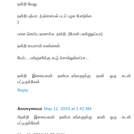
நன்றி வேலு
நன்றி பத்மா..(புரொபைல் படம் பழசு போடுங்க
)
பாலா ரொம்ப நாளாச்சு..நன்றி..(போன் பண்ணுய்யா)
நன்றி ராமசாமி கண்ணன்
யேய்... மங்குனிக்கு கூழ் சொல்லுங்கப்பா...
நன்றி இளையகவி நண்பா..உங்களுக்கு நான் ஒரு கடன்
பட்டிருக்கேன்
Reply
Anonymous
May 12, 2010 at 1:42 AM
//நன்றி இளையகவி நண்பா..உங்களுக்கு நான் ஒரு கடன்
பட்டிருக்கேன்