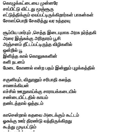
கொழுக்கட்டையை
முன்னரே
சாப்பிட்டு விட்டது மூஞ்சூரு
எட்டுத்திக்கும் ஏவப்பட்டிருக்கிறார்கள்
பாகன்கள்
சோளப்பொறி சேகரித்து வர
உத்தரவு
சூம்பிய மார்பும் ,செத்த இடையுமாக
அரசு நர்த்தகி
அரை இஞ்சுக்கு அரிதாரம் பூசி
அஞ்சனம் தீட்டப்பட்டிருந்த விழிகளில்
ஒன்றில் பூ
இளித்த கால் கொலுசுகளின்
களி நடனம்
மேடை கோணல் என்ற பதம்
இன்னும் புழக்கத்தில்
சகுனியும், விதுரனும்
சரிபாதி கலந்த
சாணக்கியன்
எச்சில் ஊறுகாய்க்கு சாராயக்கடையில்
சண்டையிட்டதில்
காயம்
தண்டத்தால் ஒத்தடம்
காசென்றால் கதவை அடைக்கும் கூட்டம்
ஓசுக்கு ஊர் திரண்டு வந்திருக்கிறது
கூத்து முடியட்டும்