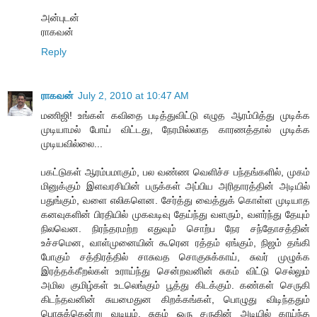
அன்புடன்
ராகவன்
Reply
ராகவன்
July 2, 2010 at 10:47 AM
மணிஜி! உங்கள் கவிதை படித்துவிட்டு எழுத ஆரம்பித்து முடிக்க
முடியாமல் போய் விட்டது, நேரமில்லாத காரணத்தால் முடிக்க
முடியவில்லை...
பகட்டுகள் ஆரம்பமாகும், பல வண்ண வெளிச்ச பந்தங்களில், முகம்
மினுக்கும் இளவரசியின் பருக்கள் அப்பிய அரிதாரத்தின் அடியில்
பதுங்கும், வளை எலிகளென. சேர்த்து வைத்துக் கொள்ள முடியாத
கனவுகளின் பிரதியில் முகவடிவு தேய்ந்து வளரும், வளர்ந்து தேயும்
நிலவென. நிரந்தரமற்ற எதுவும் சொற்ப நேர சந்தோசத்தின்
உச்சமென, வாள்முனையின் கூரென ரத்தம் ஏங்கும், நிஜம் தங்கி
போகும் சத்திரத்தில் சாசுவத சொகுசுக்காய், சுவர் முழுக்க
இரத்தக்கீறல்கள் உராய்ந்து சென்றவனின் சுகம் விட்டு செல்லும்
அமில குமிழ்கள் உடலெங்கும் பூத்து கிடக்கும். கண்கள் செருகி
கிடந்தவனின் சுயமைதுன கிறக்கங்கள், பொழுது விடிந்ததும்
பொசுக்கென்று வடியும், சுகம் ஒரு சருகின் அடியில் காய்ந்த