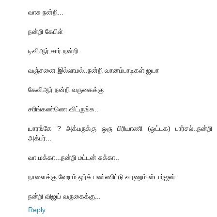
வாசு நன்றி...
நன்றி கேபிள்
டிவிஆர் சார் நன்றி
வஞ்சனை இல்லாமல்..நன்றி வானம்பாடிகள் ஐயா
கேவிஆர் நன்றி வருகைக்கு
சரிங்கண்ணெ விட்ருங்க..
யாரங்கே ? அக்பருக்கு ஒரு பிரியாணி (ஒட்டக) பார்சல்..நன்றி
அக்பர்...
வா மக்கா...நன்றி மட்டன் சுக்கா..
நாளைக்கு ஹோம் ஒர்க் பண்ணிட்டு வரணும் ஸ்டார்ஜன்
நன்றி விஜய் வருகைக்கு...
Reply