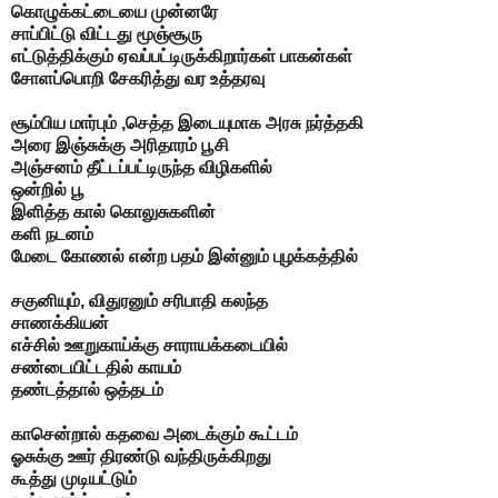
கொழுக்கட்டையை
முன்னரே
சாப்பிட்டு விட்டது மூஞ்சூரு
எட்டுத்திக்கும் ஏவப்பட்டிருக்கிறார்கள்
பாகன்கள்
சோளப்பொறி சேகரித்து வர
உத்தரவு
சூம்பிய மார்பும் ,செத்த இடையுமாக
அரசு நர்த்தகி
அரை இஞ்சுக்கு அரிதாரம் பூசி
அஞ்சனம் தீட்டப்பட்டிருந்த விழிகளில்
ஒன்றில் பூ
இளித்த கால் கொலுசுகளின்
களி நடனம்
மேடை கோணல் என்ற பதம்
இன்னும் புழக்கத்தில்
சகுனியும், விதுரனும்
சரிபாதி கலந்த
சாணக்கியன்
எச்சில் ஊறுகாய்க்கு சாராயக்கடையில்
சண்டையிட்டதில்
காயம்
தண்டத்தால் ஒத்தடம்
காசென்றால் கதவை அடைக்கும் கூட்டம்
ஓசுக்கு ஊர் திரண்டு வந்திருக்கிறது
கூத்து முடியட்டும்