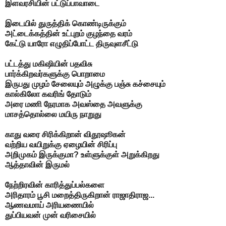
இளவரசியின் பட்டுப்பாவாடை
இடையில் துருத்திக் கொண்டிருக்கும்
அட்டைக்கத்தின் உட்புறம்
குழந்தை வரம்
கேட்டு யாரோ
எழுதிப்போட்ட திருவுளசீட்டு
பட்டத்து மகிஷியின் பதவிசு
பார்க்கிறவர்களுக்கு பொறாமை
இருபது முழம் சேலையும்
அழுக்கு பஞ்சு கச்சையும்
கால்கிலோ கவரிங் தோடும்
அரை மணி நேரமாக அவஸ்தை அவளுக்கு
மாசத்தொல்லை மயிரு நாறுது
காது வரை சிரிக்கிறான் விதூஷூகன்
வற்றிய வயிறுக்கு ஏழையின் சிரிப்பு
அறிமுகம் இருக்குமா?
உள்ளுக்குள் அறுக்கிறது
ஆத்தாவின் இருமல்
நேற்றிரவின் காரித்துப்பல்களை
அரிதாரம் பூசி மறைத்திருகிறான்
ராஜாதிராஜ...
ஆணவமாய் அரியணையில்
துப்பியவன் முன் வரிசையில்