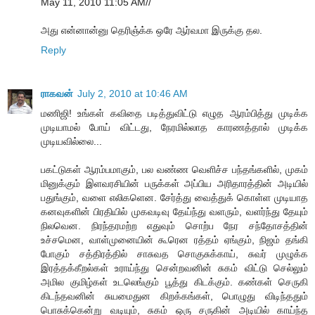
May 11, 2010 11:05 AM//
அது என்னான்னு தெரிஞ்க்க ஒரே ஆர்வமா இருக்கு தல.
Reply
ராகவன்
July 2, 2010 at 10:46 AM
மணிஜி! உங்கள் கவிதை படித்துவிட்டு எழுத ஆரம்பித்து முடிக்க
முடியாமல் போய் விட்டது, நேரமில்லாத காரணத்தால் முடிக்க
முடியவில்லை...
பகட்டுகள் ஆரம்பமாகும், பல வண்ண வெளிச்ச பந்தங்களில், முகம்
மினுக்கும் இளவரசியின் பருக்கள் அப்பிய அரிதாரத்தின் அடியில்
பதுங்கும், வளை எலிகளென. சேர்த்து வைத்துக் கொள்ள முடியாத
கனவுகளின் பிரதியில் முகவடிவு தேய்ந்து வளரும், வளர்ந்து தேயும்
நிலவென. நிரந்தரமற்ற எதுவும் சொற்ப நேர சந்தோசத்தின்
உச்சமென, வாள்முனையின் கூரென ரத்தம் ஏங்கும், நிஜம் தங்கி
போகும் சத்திரத்தில் சாசுவத சொகுசுக்காய், சுவர் முழுக்க
இரத்தக்கீறல்கள் உராய்ந்து சென்றவனின் சுகம் விட்டு செல்லும்
அமில குமிழ்கள் உடலெங்கும் பூத்து கிடக்கும். கண்கள் செருகி
கிடந்தவனின் சுயமைதுன கிறக்கங்கள், பொழுது விடிந்ததும்
பொசுக்கென்று வடியும், சுகம் ஒரு சருகின் அடியில் காய்ந்த