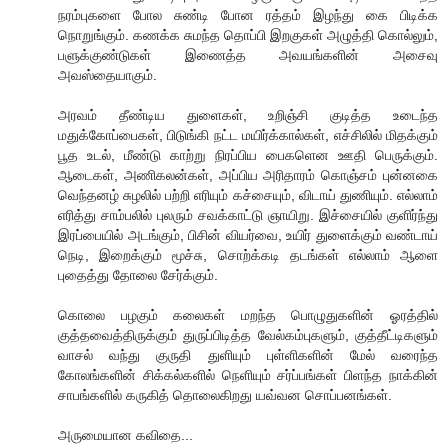
நரம்புகளை போல சுண்டி போன ரத்தம் இழந்து கை பிடிக்க
நொறுங்கும். கணக்க சுமந்த தொப்பி இறகுகள் அழுத்தி கொல்லும்,
பளுக்குண்டுகள் இணைத்த அவயங்களின் அசைவு
அவஸ்தையாகும்.
அரவம் தீண்டிய துளைகள், உறிஞ்சி குடித்த உடைந்த
மதுக்கோப்பைகள், பிடுங்கி நட்ட மயிர்க்கால்கள், எச்சிலில் மிதக்கும்
பூத உடல், மீண்டு காற்று நிரப்பிய பைகளென ஊதி பெருக்கும்.
ஆடைகள், அணிகலன்கள், அப்பிய அரிதாரம் கொஞ்சம் புன்னகை
வெந்தனழ் சுழலில் பற்றி எரியும் கச்சையும், விடாய் துணியும். எல்லாம்
எரித்து சாம்பலில் புலரும் சவக்காட்டு ஞாயிறு. இச்சையில் குளிர்ந்து
இரப்பையில் அடங்கும், பிசின் வியர்வை, உயிர் துளைக்கும் வண்டாய்
நெடி, இறைக்கும் மூச்சு, சொற்க்கடி தடங்கள் எல்லாம் ஆளை
புதைத்து தோலை சேர்க்கும்.
கொலை பழகும் கலைகள் மறந்த பொழுதுகளின் ஓரத்தில்
குத்தவைத்திருக்கும் துருப்பிடித்த வேல்கம்புகளும், குத்தீட்டிகளும்
வாசல் வந்து குருதி துளியும் புள்ளிகளின் மேல் வரைந்த
கோலங்களின் சிக்கல்களில் நெளியும் சர்ப்பங்கள் பிளந்த நாக்கின்
சாபங்களில் கருகித் தொலைகிறது யவ்வன சொப்பனங்கள்.
அருமையான கவிதை...