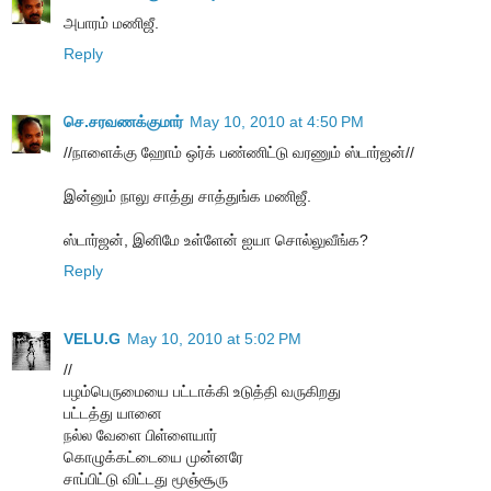
அபாரம் மணிஜீ.
Reply
செ.சரவணக்குமார்
May 10, 2010 at 4:50 PM
//நாளைக்கு ஹோம் ஒர்க் பண்ணிட்டு வரணும் ஸ்டார்ஜன்//
இன்னும் நாலு சாத்து சாத்துங்க மணிஜீ.
ஸ்டார்ஜன், இனிமே உள்ளேன் ஐயா சொல்லுவீங்க?
Reply
VELU.G
May 10, 2010 at 5:02 PM
//
பழம்பெருமையை பட்டாக்கி உடுத்தி வருகிறது
பட்டத்து யானை
நல்ல வேளை பிள்ளையார்
கொழுக்கட்டையை முன்னரே
சாப்பிட்டு விட்டது மூஞ்சூரு