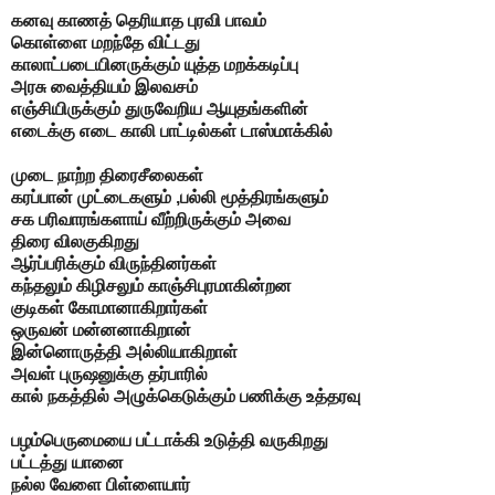
கனவு காணத் தெரியாத புரவி
பாவம்
கொள்ளை மறந்தே விட்டது
காலாட்படையினருக்கும் யுத்த மறக்கடிப்பு
அரசு வைத்தியம் இலவசம்
எஞ்சியிருக்கும் துருவேறிய
ஆயுதங்களின்
எடைக்கு எடை
காலி பாட்டில்கள் டாஸ்மாக்கில்
முடை நாற்ற திரைசீலைகள்
கரப்பான் முட்டைகளும் ,பல்லி மூத்திரங்களும்
சக பரிவாரங்களாய் வீற்றிருக்கும் அவை
திரை விலகுகிறது
ஆர்ப்பரிக்கும் விருந்தினர்கள்
கந்தலும் கிழிசலும்
காஞ்சிபுரமாகின்றன
குடிகள் கோமானாகிறார்கள்
ஒருவன் மன்னனாகிறான்
இன்னொருத்தி அல்லியாகிறாள்
அவள் புருஷனுக்கு
தர்பாரில்
கால்
நகத்தில் அழுக்கெடுக்கும் பணிக்கு உத்தரவு
பழம்பெருமையை பட்டாக்கி உடுத்தி வருகிறது
பட்டத்து யானை
நல்ல வேளை
பிள்ளையார்