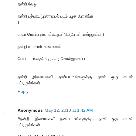
நன்றி வேலு
நன்றி பத்மா..(புரொபைல் படம் பழசு போடுங்க
)
பாலா ரொம்ப நாளாச்சு..நன்றி..(போன் பண்ணுய்யா)
நன்றி ராமசாமி கண்ணன்
யேய்... மங்குனிக்கு கூழ் சொல்லுங்கப்பா...
நன்றி இளையகவி நண்பா..உங்களுக்கு நான் ஒரு கடன்
பட்டிருக்கேன்
Reply
Anonymous
May 12, 2010 at 1:42 AM
//நன்றி இளையகவி நண்பா..உங்களுக்கு நான் ஒரு கடன்
பட்டிருக்கேன்