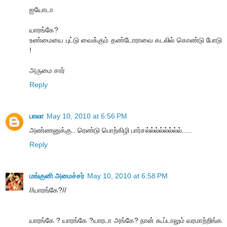
ஐயோடா
யாரங்கே?
உண்மையை புட்டு வைக்கும் தண்டோராவை கடலில் கொண்டு போடு
!
அருமை சார்
Reply
பாலா
May 10, 2010 at 6:56 PM
அண்ணனுக்கு.. ரெண்டு பொற்கிழி பார்சல்ல்ல்ல்ல்ல்ல்ல்.....
Reply
மங்குனி அமைச்சர்
May 10, 2010 at 6:58 PM
//யாரங்கே?//
யாரங்கே ? யாரங்கே ?யாரடா அங்கே? நான் கூப்டாலும் வரமாற்றிங்க