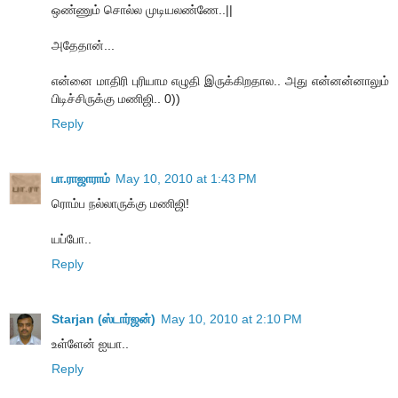
ஒண்ணும் சொல்ல முடியலண்ணே..||
அதேதான்...
என்னை மாதிரி புரியாம எழுதி இருக்கிறதால.. அது என்னன்னாலும்
பிடிச்சிருக்கு மணிஜி.. 0))
Reply
பா.ராஜாராம்
May 10, 2010 at 1:43 PM
ரொம்ப நல்லாருக்கு மணிஜி!
யப்போ..
Reply
Starjan (ஸ்டார்ஜன்)
May 10, 2010 at 2:10 PM
உள்ளேன் ஐயா..
Reply