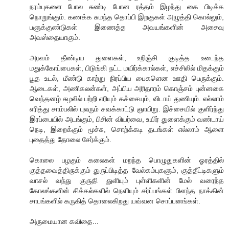
நரம்புகளை போல சுண்டி போன ரத்தம் இழந்து கை பிடிக்க
நொறுங்கும். கணக்க சுமந்த தொப்பி இறகுகள் அழுத்தி கொல்லும்,
பளுக்குண்டுகள் இணைத்த அவயங்களின் அசைவு
அவஸ்தையாகும்.
அரவம் தீண்டிய துளைகள், உறிஞ்சி குடித்த உடைந்த
மதுக்கோப்பைகள், பிடுங்கி நட்ட மயிர்க்கால்கள், எச்சிலில் மிதக்கும்
பூத உடல், மீண்டு காற்று நிரப்பிய பைகளென ஊதி பெருக்கும்.
ஆடைகள், அணிகலன்கள், அப்பிய அரிதாரம் கொஞ்சம் புன்னகை
வெந்தனழ் சுழலில் பற்றி எரியும் கச்சையும், விடாய் துணியும். எல்லாம்
எரித்து சாம்பலில் புலரும் சவக்காட்டு ஞாயிறு. இச்சையில் குளிர்ந்து
இரப்பையில் அடங்கும், பிசின் வியர்வை, உயிர் துளைக்கும் வண்டாய்
நெடி, இறைக்கும் மூச்சு, சொற்க்கடி தடங்கள் எல்லாம் ஆளை
புதைத்து தோலை சேர்க்கும்.
கொலை பழகும் கலைகள் மறந்த பொழுதுகளின் ஓரத்தில்
குத்தவைத்திருக்கும் துருப்பிடித்த வேல்கம்புகளும், குத்தீட்டிகளும்
வாசல் வந்து குருதி துளியும் புள்ளிகளின் மேல் வரைந்த
கோலங்களின் சிக்கல்களில் நெளியும் சர்ப்பங்கள் பிளந்த நாக்கின்
சாபங்களில் கருகித் தொலைகிறது யவ்வன சொப்பனங்கள்.
அருமையான கவிதை...