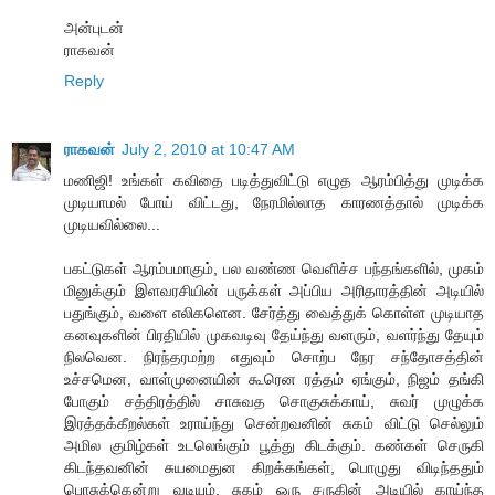
அன்புடன்
ராகவன்
Reply
ராகவன்
July 2, 2010 at 10:47 AM
மணிஜி! உங்கள் கவிதை படித்துவிட்டு எழுத ஆரம்பித்து முடிக்க
முடியாமல் போய் விட்டது, நேரமில்லாத காரணத்தால் முடிக்க
முடியவில்லை...
பகட்டுகள் ஆரம்பமாகும், பல வண்ண வெளிச்ச பந்தங்களில், முகம்
மினுக்கும் இளவரசியின் பருக்கள் அப்பிய அரிதாரத்தின் அடியில்
பதுங்கும், வளை எலிகளென. சேர்த்து வைத்துக் கொள்ள முடியாத
கனவுகளின் பிரதியில் முகவடிவு தேய்ந்து வளரும், வளர்ந்து தேயும்
நிலவென. நிரந்தரமற்ற எதுவும் சொற்ப நேர சந்தோசத்தின்
உச்சமென, வாள்முனையின் கூரென ரத்தம் ஏங்கும், நிஜம் தங்கி
போகும் சத்திரத்தில் சாசுவத சொகுசுக்காய், சுவர் முழுக்க
இரத்தக்கீறல்கள் உராய்ந்து சென்றவனின் சுகம் விட்டு செல்லும்
அமில குமிழ்கள் உடலெங்கும் பூத்து கிடக்கும். கண்கள் செருகி
கிடந்தவனின் சுயமைதுன கிறக்கங்கள், பொழுது விடிந்ததும்
பொசுக்கென்று வடியும், சுகம் ஒரு சருகின் அடியில் காய்ந்த