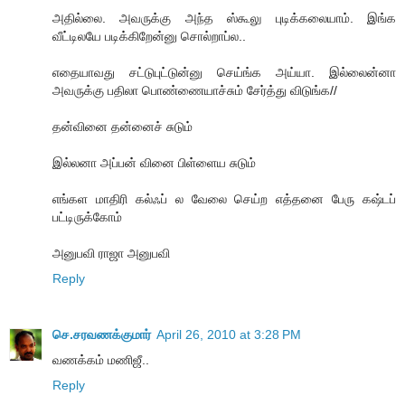
அதில்லை. அவருக்கு அந்த ஸ்கூலு புடிக்கலையாம். இங்க
வீட்டிலயே படிக்கிறேன்னு சொல்றாப்ல..
எதையாவது சட்டுபுட்டுன்னு செய்ங்க அய்யா. இல்லைன்னா
அவருக்கு பதிலா பொண்ணையாச்சும் சேர்த்து விடுங்க//
த‌ன்வினை த‌ன்னைச் சுடும்
இல்ல‌னா அப்ப‌ன் வினை பிள்ளைய‌ சுடும்
எங்க‌ள‌ மாதிரி கல்ஃப் ல‌ வேலை செய்ற‌ எத்த‌னை பேரு க‌ஷ்ட‌ப்
ப‌ட்டிருக்கோம்
அனுப‌வி ராஜா அனுபவி
Reply
செ.சரவணக்குமார்
April 26, 2010 at 3:28 PM
வணக்கம் மணிஜீ..
Reply