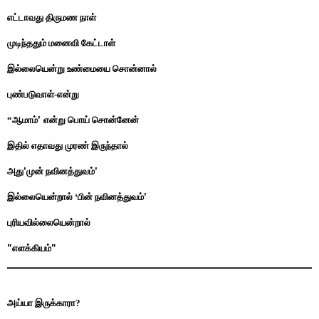
எட்டாவது திருமண நாள்
முடிந்ததும் மனைவி கேட்டாள்
இல்லையென்று உண்மையை சொன்னால்
புண்படுவாள்-என்று
“ஆமாம்
’
என்று பொய் சொன்னேன்
இதில் எதாவது முரண் இருந்தால்
அது
’
முன் நவினத்துவம்
’
இல்லையென்றால் ‘பின் நவினத்துவம்
’
புரியவில்லையென்றால்
”
எளக்கியம்
”
அய்யா இருக்காரா?