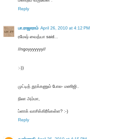
மீண்டும் வருவேன் .
Reply
பா.ராஜாராம்
April 26, 2010 at 4:12 PM
ரமேஷ் வைத்யா said...
//ngoyyyyyyy//
:-))
முட்டித் தூக்கணும் போல- மணிஜி..
நிலா அம்மா,
ப்ளாக் வாசிக்கிரீங்கள்ள? :-)
Reply