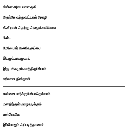
சின்ன அடையாள ஒலி
அதற்கே வந்துவிட்டாள் தோழி
சீ..சீ நான் அதற்கு அழைக்கவில்லை
பின்..
மேலே பார் அணிவகுப்பை
இடமும்,வலமுமாய்
இரு பக்கமும் காத்திருப்போம்
சரியான தீனிதான்..
என்னை பார்க்கும் போதெல்லாம்
மனதிற்குள் மழையடிக்கும்
என்பீர்களே
இப்போதும் அப்படித்தானா?