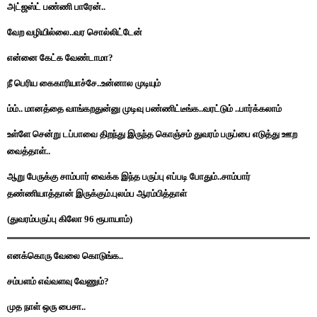
அட்ஜஸ்ட் பண்ணி பாரேன்..
வேற வழியில்லை..வர சொல்லிட்டேன்
என்னை கேட்க வேண்டாமா?
நீ பெரிய கைகாரியாச்சே..உன்னால முடியும்
ம்ம்.. மானத்தை வாங்கறதுன்னு முடிவு பண்ணிட்டீங்க..வரட்டும் ..பார்க்கலாம்
உள்ளே சென்று டப்பாவை திறந்து இருந்த கொஞ்சம் துவரம் பருப்பை எடுத்து ஊற
வைத்தாள்..
ஆறு பேருக்கு சாம்பார் வைக்க இந்த பருப்பு எப்படி போதும்..சாம்பார்
தண்ணியாத்தான் இருக்கும்.புலம்ப ஆரம்பித்தாள்
(துவரம்பருப்பு கிலோ 96 ரூபாயாம்)
எனக்கொரு வேலை கொடுங்க..
சம்பளம் எவ்வளவு வேணும்?
முத நாள் ஒரு பைசா..