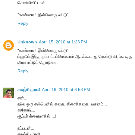
சொல்லிவிட்டாள்..
“கண்ணா ! இன்னொரு லட்டு”
Reply
Unknown
April 15, 2010 at 1:23 PM
“கண்ணா ! இன்னொரு லட்டு”
ம்ஹூம்.இந்த தப்பாட்டம்மெல்லாம் ஆடக்கூடாது.ரெண்டு விரல்ல ஒரு
விரல மட்டும் தொடுங்க.
Reply
காஞ்சி முரளி
April 16, 2010 at 6:58 PM
சார்...
நல்ல ஒரு சஸ்பென்ஸ் கதை, திரைக்கதை, வசனம்...
அதோடு...
சூப்பர் க்ளைமாக்ஸ்....!
நட்புடன்...
காஞ்சி முரளி...