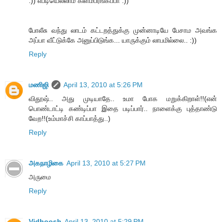
:)) எப்டியெல்லாம் கிளம்பரீங்கப்பா :))
போலீசு வந்து லாடம் கட்டறத்துக்கு முன்னாடியே பேசாம அவங்க
அப்பா வீட்டுக்கே அனுப்பிடுங்க... யாருக்கும் லாபமில்லை.. :))
Reply
மணிஜி
April 13, 2010 at 5:26 PM
விதூஷ்.. அது முடியாதே.. உமா போக மறுக்கிறாள்!!(என்
பொண்டாட்டி கண்டிப்பா இதை படிப்பார்.. நாளைக்கு புத்தாண்டு
வேற!!(உம்மாச்சி காப்பாத்து..)
Reply
அகநாழிகை
April 13, 2010 at 5:27 PM
அருமை
Reply
Vidhoosh
April 13, 2010 at 5:29 PM