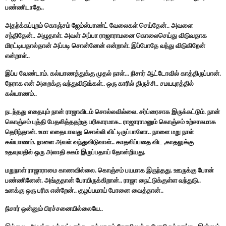
பண்ணிடாதே..
அதற்க்கப்புறம் கொஞ்சம் ஜேம்ஸ்பாண்ட் வேலைகள் செய்தேன்.. அவளை
சந்திதேன்.. அழுதாள். அவள் அப்பா ராஜாராமனை கொலைசெய்து விடுவதாக
மிரட்டியதால்தான் அப்படி சொன்னேன் என்றாள். இப்போதே வந்து விடுகிறேன்
என்றாள்..
இப்ப வேண்டாம். கல்யாணத்துக்கு முதல் நாள்... நிசார் ஆட்டோவில் காத்திருப்பான்.
நேராக என் அறைக்கு வந்துவிடுங்கள்.. ஒரு காரில் திருச்சி.. சமயபுரத்தில்
கல்யாணம்..
நடந்தது எதையும் நான் ராஜாவிடம் சொல்லவில்லை. சர்ப்ரைசாக இருக்கட்டும். நான்
கொஞ்சம் புத்தி பேதலித்ததற்கு பரிகாரமாக.. ராஜாராமனும் கொஞ்சம் உற்சாகமாக
தெரிந்தான். உமா எதையாவது சொல்லி விட்டிருப்பாளோ.. நாளை மறு நாள்
கல்யாணம். நாளை அவள் வந்துவிடுவாள்.. காதலிப்பதை விட ,காதலுக்கு
உதவுவதில் ஒரு அலாதி சுகம் இருப்பதாய் தோன்றியது.
மறுநாள் ராஜாராமை காணவில்லை. கொஞ்சம் பயமாக இருந்தது. ஊருக்கு போன்
பண்ணினேன். அங்குதான் போயிருக்கிறான்.. ராஜா நைட்டுக்குள்ள வந்துடு..
உனக்கு ஒரு பரிசு என்றேன்.. குழப்பமாய் போனை வைத்தான்..
நிசார் ஒன்னும் பிரச்சனையில்லையே..