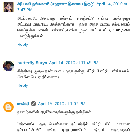
அப்பாவி தங்கமணி (சஹானா இணைய இதழ்)
April 14, 2010 at
7:47 PM
அடப்பாவமே...செய்றது எல்லாம் செஞ்சுட்டு என்ன பண்றதுனு
அப்பாவி மாதிரியே கேக்கறீங்களா... நீங்க அந்த உமாவ கல்யாணம்
செய்துக்க பிளான் பண்ணிட்டு எங்க முடிவ கேட்டா எப்படி? Anyway
, வாழ்த்துக்கள்
Reply
butterfly Surya
April 14, 2010 at 11:49 PM
சித்திரை முதல் நாள் உமா யாருக்குன்னு சீட்டு போட்டு பார்க்கலாம்.
(கேபிள் பெயர் நீங்கலாக)
Reply
மணிஜி
April 15, 2010 at 1:07 PM
நண்பர்களின் ஆசிர்வாதங்களுக்கு நன்றிகள்.
“ஏற்கனவே ஒரு பெண்ணை நட்டாற்றில் விட்டு விட்ட உன்னை
நம்பமாட்டேன்” என்று ராஜாராமனிடம் புதிதாய் வந்தவளும்