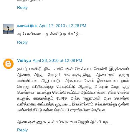
Reply
கலகலப்ரியா
April 17, 2010 at 2:28 PM
அடப்பாவிகளா... நடக்கட்டு நடக்கட்டு..
Reply
Vidhya
April 28, 2010 at 12:09 PM
சூப்பர் மணிஜீ. நீங்க சஸ்பென்ஸ் வெக்காம சொல்லி இருக்கலாம்
ஆனால் அந்த பேரழகி உங்களுக்குன்னு ஆண்டவன் முடிவு
பண்ணிடான். அது மட்டும் அல்லாமல் அவள் இல்லைன்னா நான்
செத்து விடுவேன்ணு சொல்லிட்டு அதுக்கு அப்புறம் வேறு ஒரு
பெண்ணை வாண்னு சொல்லி கூப்பிடர ஆம்பிளைங்கள நீக்க வெச்சு
சுடனும். காதலிக்கும் போதே அந்த ராஜாரமண் ஆல சொன்ன
வார்த்தைய காப்பாத்த முடியல... இவரெல்லாம் கல்யாணம்னு ஒன்ன
பண்ணிக்கிட்டு என்ன செய்ய போறாங்களோ தெரியல.
ஆனா ஒண்ணு கடவுள் உங்க கானவ நெஜம் ஆக்கிடாரு...
Reply