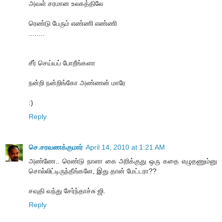
அவள் சரமான உலகத்திலே
ரெண்டு பேரும் எண்ணி எண்ணி
........
சீர் செய்யப் போறீங்களா
நன்றி நன்றிங்கோ அண்ணன் மாரே
:)
Reply
செ.சரவணக்குமார்
April 14, 2010 at 1:21 AM
அண்ணே.. ரெண்டு நாளா கை அரிக்குது ஒரு கதை எழுதணும்னு
சொல்லிட்டிருந்தீங்களே, இது தான் மேட்டரா??
சவுதி வந்து சேர்ந்தாச்சு ஜி.
Reply