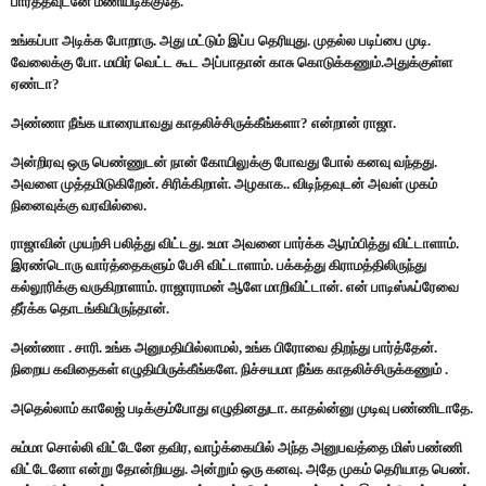
பார்த்தவுடனே மணியடிக்குதே.
உங்கப்பா அடிக்க போறாரு. அது மட்டும் இப்ப தெரியுது. முதல்ல படிப்பை முடி.
வேலைக்கு போ. மயிர் வெட்ட கூட அப்பாதான் காசு கொடுக்கணும்.அதுக்குள்ள
ஏண்டா?
அண்ணா நீங்க யாரையாவது காதலிச்சிருக்கீங்களா? என்றான் ராஜா.
அன்றிரவு ஒரு பெண்ணுடன் நான் கோயிலுக்கு போவது போல் கனவு வந்தது.
அவளை முத்தமிடுகிறேன். சிரிக்கிறாள். அழகாக.. விடிந்தவுடன் அவள் முகம்
நினைவுக்கு வரவில்லை.
ராஜாவின் முயற்சி பலித்து விட்டது. உமா அவனை பார்க்க ஆரம்பித்து விட்டாளாம்.
இரண்டொரு வார்த்தைகளும் பேசி விட்டாளாம். பக்கத்து கிராமத்திலிருந்து
கல்லூரிக்கு வருகிறாளாம். ராஜாராமன் ஆளே மாறிவிட்டான். என் பாடிஸ்ஃப்ரேவை
தீர்க்க தொடங்கியிருந்தான்.
அண்ணா . சாரி. உங்க அனுமதியில்லாமல், உங்க பிரோவை திறந்து பார்த்தேன்.
நிறைய கவிதைகள் எழுதியிருக்கீங்களே. நிச்சயமா நீங்க காதலிச்சிருக்கணும் .
அதெல்லாம் காலேஜ் படிக்கும்போது எழுதினதுடா. காதல்ன்னு முடிவு பண்ணிடாதே.
சும்மா சொல்லி விட்டேனே தவிர, வாழ்க்கையில் அந்த அனுபவத்தை மிஸ் பண்ணி
விட்டேனோ என்று தோன்றியது. அன்றும் ஒரு கனவு. அதே முகம் தெரியாத பெண்.