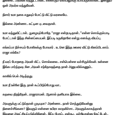
இல்லை.. அவங்க வந்துட்டாங்க.. எல்லாரும் கோயிலுக்கு போயிருக்காங்க.. இன்னும்
ஒன் அவர்ல வந்துவேன்.
நிசார் உமா நகை எதுவும் போட்டு கிட்டு வரலையே.
இல்லை அண்ணா.. கட்டின புடவைதான்.
உமா வந்துவிட்டாள்.. நுழையும்போதே
”
ராஜா என்றபடிதான்..
”
என்ன சொக்குபொடி
போட்டான் இந்த சின்னப்பையன். இப்படி உருகிறாளே என்று எனக்கு வியப்பு.
எங்கப்பா நிச்சயம் போலிசுக்கு போவார் . உடனெ இந்த ஊரை விட்டு கிளம்பிடலாம்.
ராஜா எங்கே?
நீ வரப் போறதை அவன் கிட்ட சொல்லலை.. சஸ்பென்ஸா வச்சிருக்கேன். உன்னை
இங்க பார்த்தவுடனே ,அவன் சந்தோஷத்தை நான் அனுபவிக்கணும்..
காலிங் பெல் அடித்தது.
உமா நீ உள்ளே இரு. நான் கூப்பிடும்போது வா..
கதவை திறந்தேன்.. ராஜாராமன். ஆனால் தனியாக இல்லை..
அவளுக்கு மட்டும்தான் முடியுமா? அண்ணா.. நான் செத்துடுவேன்னு
நினைச்சீங்களா? இவளும் என்னை உயிரா காதலிச்சா.. அவளுக்காகத்தான்
இவளை அலட்சியப்படுத்தினேன்.. இப்ப போய்.. என்கூட வர்றியான்னு கேட்டேன்..