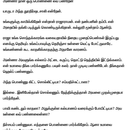
அண்ணா நான் ஒரு பொண்ணை லவ் பண்றேன்
யாருடா அந்த துரதிர்ஷடசாலி என்றேன்.
உங்களுக்கு காமிக்கிறேன் என்றான் ராஜாராமன். என் நண்பனின் தம்பி. என்
அறையில் தங்கி படித்துக் கொண்டிருக்கிறான். கல்லூரி மூன்றாம் ஆண்டு.
ராஜா உங்க சொந்தக்காரங்க வகையறாவில் நிறைய முறைப்பெண்கள் இருப்பது
எனக்கு தெரியும். உங்கப்பாவுக்கு தெரிஞ்சா உன்னை வெட்டி போட்ருவாரே..
உங்கண்ணன் கூட காதலிக்காததற்கு அதானே காரணம்.
அண்ணா அவளுங்க எல்லாம் அட்டை கருப்பு. தொட்டு நெத்தியில் இட்டுக்கலாம்.
என் உமாவை நீங்க பார்க்கணுமே. பவுன் கலர். நான் முடிவு பண்ணிடேன். நீங்கதான்
ஹெல்ப் பண்ணனும்.
அந்த பொண்ணு கிட்ட சொல்லிட்டியா? சம்மதிச்சுட்டாளா?
இல்லை . இனிமேல்தான் சொல்லணும். நேத்திக்குத்தான் அவளை முதல்முறையா
பார்த்தேன்.
பாவி கண்டதும் காதலா? அதுக்குள்ள கல்யாணம் வரைக்கும் போயிட்டியா? அவ
உன்னை லவ் பண்ணலைன்னா?
நிச்சயம் பண்ணுவா. எத்தனை பொண்ணை பார்க்கிறோம். ஆனா உமாவை