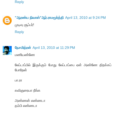
Reply
”ஆரண்ய நிவாஸ்”ஆர்.ராமமூர்த்தி
April 13, 2010 at 9:24 PM
முடிவு சூப்பர்!
Reply
நேசமித்ரன்
April 13, 2010 at 11:29 PM
மணியண்ணே
லேப்டாப்பில் இருக்கும் போது லேப்டாப்பை ஏன் அண்ணே திறக்கப்
போறேன்
பா.ரா
கவிஞரையா நீங்க
அண்ணன் எண்ணடா
தம்பி எண்ணடா