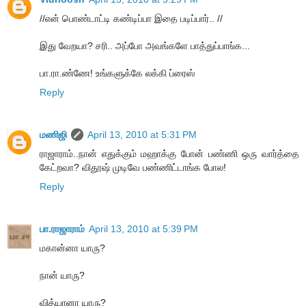
//என் பொண்டாட்டி கண்டிப்பா இதை படிப்பார்.. //
இது வேறயா? சரி.. அப்போ அவங்களே பாத்துப்பாங்க...
பா.ரா.ண்ணே! உங்களுக்கே லக்கி ப்ரைஸ்
Reply
மணிஜி
April 13, 2010 at 5:31 PM
ராஜாராம்..நான் எதுக்கும் மஹாக்கு போன் பண்ணி ஒரு வார்த்தை
கேட்றவா? விதூஷ் முடிவே பண்ணிட்டாங்க போல!
Reply
பா.ராஜாராம்
April 13, 2010 at 5:39 PM
மகான்னா யாரு?
நான் யாரு?
வித்யானா யாரு?