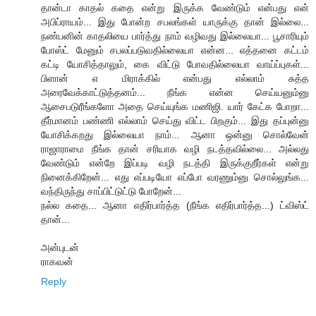
தான்டா காதல் கதை என்று இருக்க வேண்டும் என்பது என்
அபிப்ராயம்... இது போன்ற சபலங்கள் யாருக்கு தான் இல்லை...
நண்பனின் காதலியை பார்த்து நாம் வழிவது இல்லையா... பூசாரியும்
போஸ்ட் மேனும் சபலப்படுவதில்லையா என்ன... எத்தனை கட்டம்
கட்டி யோசித்தாலும், கை விட்டு போவதில்லையா வாய்ப்புகள்...
பிளான் எ மிராக்கில் என்பது எல்லாம் சுத்த
அரைவேக்காட்டுத்தனம்... நீங்க என்ன செய்யனும்னு
ஆசைபடுரீங்களோ அதை செய்யுங்க மணிஜி. யார் கேட்க போறா...
தீர்மானம் பண்ணி எல்லாம் செய்து விட்ட பிறகும்... இது தப்புன்னு
யோசிக்கறது இல்லையா நாம்... ஆனா ஒன்னு சொல்வேன்
ராஜாராமை நீங்க தான் சரியாக வழி நடத்தவில்லை... அல்லது
வேண்டும் என்றே இப்படி வழி நடத்தி இருக்குறீர்கள் என்று
நினைக்கிறேன்... எது எப்படியோ எப்போ வரணும்னு சொல்லுங்க...
வந்திருந்து சாப்பிட்டுட்டு போறேன்...
நல்ல கதை... ஆனா எதிர்பார்த்த (நீங்க எதிர்பார்த்த...) ட்விஸ்ட்
தான்...
அன்புடன்
ராகவன்
Reply