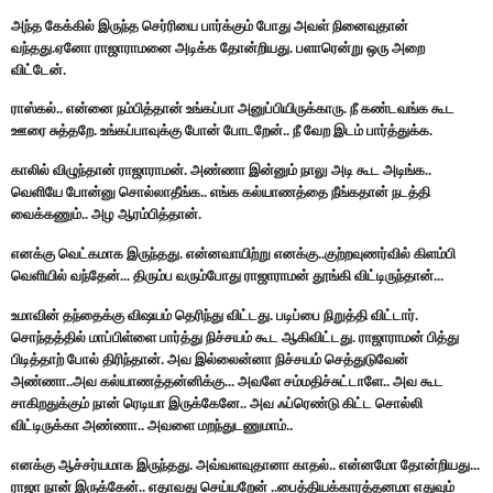
அந்த கேக்கில் இருந்த செர்ரியை பார்க்கும் போது அவள் நினைவுதான்
வந்தது.ஏனோ ராஜாராமனை அடிக்க தோன்றியது. பளாரென்று ஒரு அறை
விட்டேன்.
ராஸ்கல்.. என்னை நம்பித்தான் உங்கப்பா அனுப்பியிருக்காரு. நீ கண்டவங்க கூட
ஊரை சுத்தறே. உங்கப்பாவுக்கு போன் போடறேன்.. நீ வேற இடம் பார்த்துக்க.
காலில் விழுந்தான் ராஜாராமன். அண்ணா இன்னும் நாலு அடி கூட அடிங்க..
வெளியே போன்னு சொல்லாதீங்க.. எங்க கல்யாணத்தை நீங்கதான் நடத்தி
வைக்கணும்.. அழ ஆரம்பித்தான்.
எனக்கு வெட்கமாக இருந்தது. என்னவாயிற்று எனக்கு..குற்றவுணர்வில் கிளம்பி
வெளியில் வந்தேன்... திரும்ப வரும்போது ராஜாராமன் தூங்கி விட்டிருந்தான்...
உமாவின் தந்தைக்கு விஷயம் தெரிந்து விட்டது. படிப்பை நிறுத்தி விட்டார்.
சொந்தத்தில் மாப்பிள்ளை பார்த்து நிச்சயம் கூட ஆகிவிட்டது. ராஜாராமன் பித்து
பிடித்தாற் போல் திரிந்தான். அவ இல்லைன்னா நிச்சயம் செத்துடுவேன்
அண்ணா..அவ கல்யாணத்தன்னிக்கு... அவளே சம்மதிச்சுட்டாளே.. அவ கூட
சாகிறதுக்கும் நான் ரெடியா இருக்கேனே.. அவ ஃப்ரெண்டு கிட்ட சொல்லி
விட்டிருக்கா அண்ணா.. அவளை மறந்துடணுமாம்..
எனக்கு ஆச்சர்யமாக இருந்தது. அவ்வளவுதானா காதல்.. என்னமோ தோன்றியது...
ராஜா நான் இருக்கேன்.. எதாவது செய்யறேன் ..பைத்தியக்காரத்தனமா எதுவும்