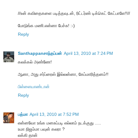
//உன் கவிதைகளை படித்தவுடன், ரிட்டர்ண் டிக்கெட் கேட்பாளே!!//
போடுங்க மணி.என்னா பேச்சு! :-)
Reply
Santhappanசாந்தப்பன்
April 13, 2010 at 7:24 PM
கலக்கல் அண்ணே!
ஆனா, அது சர்ப்ரைஸ் இல்லன்னா, கேப்மாரித்தனம்!!
பிள்ளையாண்டான்
Reply
பத்மா
April 13, 2010 at 7:52 PM
என்னவோ உங்க மனசுப்படி எல்லாம் நடக்குது .....
உமா நிஜம்மா பவுன் கலரா ?
லக்கி தான்