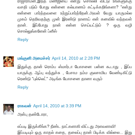
ராஜாராமன்,இந்த மணீஜியை என்று சொல்லி விட்டு உங்களுக்கு
வசதி படும் போது என்னை கல்யாணம் கட்டிக்கறிங்களா? "என்று
என்னை பார்த்தவளை உற்றுப்பார்த்தேன்.அவள் வேறு யாருமல்ல
முகம் தெரிவதற்கு முன் இரண்டு நாளாய் என் கனவில் வந்தவள்
தான். இப்போது நான் என்ன செய்யட்டும் ? ஒரு வழி
சொல்லுங்களேன் ப்ளீஸ்
Reply
மங்குனி அமைச்சர்
April 14, 2010 at 2:28 PM
இதுக்கு தான் ரொம்ப ஸ்மார்டா யோசனை பன்ன கூடாது , இப்ப
யாருக்கு ஆப்பு வந்துச்சு , பேசாம நம்ம குலசாமிய வேண்டிகிட்டு
ரெண்டு "புல்லெட்" அடிங்க யோசனை தானா வரும்
Reply
ராகவன்
April 14, 2010 at 3:39 PM
அன்பு தண்டோரா,
எப்படி இருக்கீங்க? நீண்ட நாட்களாகி விட்டது அளவளாவி!
இப்படியும் ஒரு காதல் கதை, தலைப்பு தான் பிடிக்க வில்லை... இது