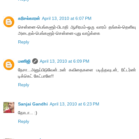
க‌ரிச‌ல்கார‌ன்
April 13, 2010 at 6:07 PM
சென்னை‍‍‍‍‍-பெங்க‌ளூர்-பிடாதி ஆசிர‌ம‌ம்-ஒரு வார‌ம் த‌ங்க‌ல்-தெளிவு
அடைத‌ல்-பெங்க‌ளூர்-சென்னை-புது வாழ்க்கை
Reply
மணிஜி
April 13, 2010 at 6:09 PM
நேசா...அனுப்பிடுவேன்..உன் கவிதைகளை படித்தவுடன், ரிட்டர்ண்
டிக்கெட் கேட்பாளே!!
Reply
Sanjai Gandhi
April 13, 2010 at 6:23 PM
தோடா... :)
Reply