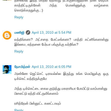
தலைவரே இந்த மாதிரி ஏதாவது நடக்குன்ம்னுதான் நான் ரெடியா
காத்திட்டிருக்கேன் அந்த பொண்ணுக்கு வாழ்ககை
கொடுக்கறதுக்கு..:)
Reply
மணிஜி
April 13, 2010 at 5:54 PM
வந்தீங்களா? அட்சதை போட்டீங்களா? பாத்தி கட்னீங்களான்னு
இல்லாம, எத்தனை பேர்யா பங்குக்கு வர்றீங்க?
Reply
நேசமித்ரன்
April 13, 2010 at 6:05 PM
அண்ணே ஜெட்செட் டிராவல்ஸ்ல இருந்து உங்க மெயிலுக்கு ஒரு
டிக்கெட் வந்திருக்குமே
அந்த டிக்கெட்டை கைல குடுத்து மகராசியா போயிட்டு வாம்மான்னு
பிளைட்டு ஏத்தி விட்ருவீங்களாம்
ரசித்தேன் பின்னூட்ட கலாட்டாவும்
Reply