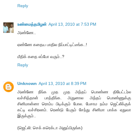
Reply
உண்மைத்தமிழன்
April 13, 2010 at 7:53 PM
அண்ணே..
ஏண்ணே கதைய பாதில நிப்பாட்டிட்டீங்க..!
மீதிக் கதை எப்போ வரும்..?
Reply
Unknown
April 13, 2010 at 8:39 PM
அண்ணே நீங்க முத முத அந்தப் பொண்ண தியேட்டர்ல
வச்சித்தான் பாத்தீங்க. அதுனால அந்தப் பொண்ணுக்கு
சினிமான்னா ரொம்ப பிடிக்கும் போல. பேசாம நம்ம ஜெட்லீக்குக்
கட்டி வச்சிரலாம். ரெண்டு பேரும் சேந்து சினிமா பாக்க ஏதுவா
இருக்கும்..
(ஜெட்லி: செக் கரெக்டா அனுப்பிருங்க)