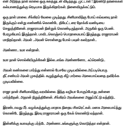
என் அடுத்த நாள் காலை ஒரு சுகத்துடன் விடிந்தது. முட்டாள் ! இரண்டு தங்கைகள்
கல்யாணத்துக்கு ரெடியாக இருக்கிறார்கள். நினைவிருக்கட்டும்.
ஒரு நாள் மாலை. சீக்கிரம் வேலை முடிந்தது. சினிமாவிற்கு போய் எவ்வளவு நாள்
இருக்கும் என்று எண்ணிக் கொண்டே தியேட்டரை நோக்கி வண்டியை
செலுத்தினேன். ராஜாராமன் நின்றுக் கொண்டிருந்தான். அருகில் ஒரு பெண்.
பேரழகியாய் இருந்தாள். பாவி...கொஞ்சம் பொறாமையாய் இருந்தது. ராஜாராமன்
மாநிறம்தான். அவள் ..அவன் சொன்னது போல் பவுன் கலர்தான்..
அண்ணா.. உமா என்றான்.
உமா நான் சொல்லியிருக்கேன் இல்ல..எங்க அண்ணனோட ஃப்ரெண்டு..
அவள் கண்களை பார்த்து என்னால் பேசவே முடியவில்லை.அப்படியொரு
தீட்சண்யம் அவள் முகத்தில். கழுத்துக்கு கீழ் பார்வை அலைபாய்வதை தவிர்க்க
முடியவில்லை.
ராஜா நான் சினிமாவிற்கு வரவில்லை. இந்த வழியா போகும்போது ,உன்னை
பார்த்தேன். அதான் நிறுத்தினேன். சீக்கிரம் அவங்களை அனுப்பிட்டு வந்திடு..
இரண்டாவது பீர். வழக்கத்துக்கு மாறாக நிறைய சிகரெட்கள். மனசு அலைபாய்ந்து
கொண்டே இருந்தது. இரவு ராஜாராமன் ஒரு கேக் கொண்டு வந்தான்.
இன்னிக்கு உமாவுக்கு பர்த்டே அண்ணா..உங்களுக்கு கொடுத்தா என்றான்.