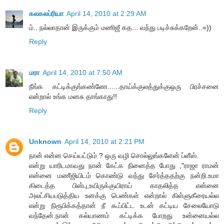
கலகலப்ரியா
April 14, 2010 at 2:29 AM
ம்.. நல்லாதான் இருக்கும் மணிஜீ கத... வந்து படிச்சுக்கறேன்..=))
Reply
மரா
April 14, 2010 at 7:50 AM
நீங்க கட்டிக்குங்கண்ணே......தாய்க்குலத்துக்குஒரு பிரச்சனை
என்றால் உங்க மனசு தாங்காது!!
Reply
Unknown
April 14, 2010 at 2:21 PM
நான் என்ன செய்யட்டும் ? ஒரு வழி சொல்லுங்களேன் ப்ளீஸ்.
என்று யாரிடமாவது நான் கேட்க நினைத்த போது ,"ராஜா ராமன்
என்னை மணீஜியிடம் கொண்டு வந்து சேர்த்ததற்கு நன்றி.உமா
கிடைத்த பின்பு,உயிருக்குயிராய் காதலித்த என்னை
அலட்சியபடுத்திய உனக்கு பெண்கள் என்றால் கிள்ளுகீரையல்ல
என்று நிரூபிக்கத்தான் நீ கூப்பிட்ட உடன் கட்டிய சேலையோடு
வந்தேன்.நான் கல்யாணம் கட்டிக்க போறது உன்னையல்ல