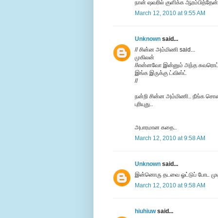
நான் ஷவரில் குளிக்க ஆரம்பித்தேன் 
March 12, 2010 at 9:55 AM
Unknown
said...
// சின்ன அம்மிணி said...
முகிலன்
//என்னவோ இன்னும் அந்த சுவரொட்டி
இங்க இருக்கு ட்விஸ்ட்
//
நன்றி சின்ன அம்மிணி.. நீங்க சொன்
புரியுது..
அபாரமான கதை..
March 12, 2010 at 9:58 AM
Unknown
said...
இன்னொரு தடவை ஓட்டுப் போட முட
March 12, 2010 at 9:58 AM
hiuhiuw
said...