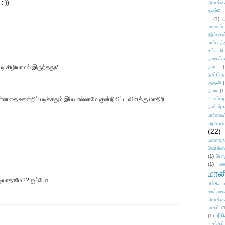
:-))
மொக்க
தண்டோரா
..
(1)
த
பயணம்
தீர்ப்பு
பாப்பாத்
சங்கிலி
நகைச்ச
 கிழியாமல் இருந்தது//
நடை
(
நாட்டுந
குருவி
நிலா
(1
னதை ஊன்றிப் படிச்சதும் இப்ப எல்லாமே குன்றிலிட்ட விளக்கு மாதிரி
விளம்பர
நண்பர்க
பார்வை/
ரெமோ/க
(22)
புனைவ
மொக்க
(1)
பொ
(1)
மன
மானி
ியாதாமே?? ஐய்யோ...
மீள்/டெஸ
ஊக்கை
மொக்க
ராகம்
(
ரீம
(1)
வசந்தம்