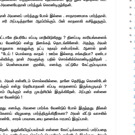
►
! அவளையேதான் பார்த்துக் கொண்டிருந்தேன்.
►
►
நான் அவளைப் பார்த்தது போல் இல்லை . சாதாரணமாக பார்த்தாள்.
 சரி அப்படித்தானே ஆரம்பிக்கும். பின் காதலாகி கசிந்துருகும்.
►
►
►
்டாலே தியரியே எப்படி மாறிவிடுகிறது ? தினப்படி காரியங்களைக்
▼
ய வேண்டும் என்று நினக்கத் தொடங்கினேன். அதற்கு அவள்
ுவாக காதலுக்கு நட்பு உதவும் என்பார்கள். ஆனால் நான்
. “டேய் ! பொல்லாத காதல் : ஊர்ல இல்லாத சங்கதியா? ஏண்டா
்விக்கு நான் அவளுக்கு பதில் சொல்லிக்கொண்டிருந்தேன் .
் மென்மையான குரலில், எனக்கு மட்டுமே கேட்கும்படியாக
ம். அவள் என்னிடம் சொல்லவில்லை. நானே தெரிந்து கொண்டேன்
க்கும் என்று தெரியாதவன் எப்படி காதலனாய் இருக்கமுடியும் ?
பிடிக்கும் என்ற முயற்சியில் இருக்கிறேன். அப்புறம் என்னை
்ள வேண்டும் !
றது. எனக்கு அவளை பார்க்க வேண்டும் போல் இருந்தது. நீங்கள்
்பிகளாய் விழுவதை பார்த்திருக்கிறீர்களா? அவள் வீட்டு வாசலில்
 கொண்டே சாரல் பாவாடையை நனைக்க ஈரமாய் இருப்பாள்.
தேன். ஒதுங்கியிருப்பவர்கள் என்னை கோட்டிக்காரனாய் பார்ப்பதை