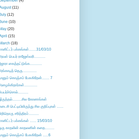
September
(4)
August
(11)
July
(12)
June
(10)
May
(20)
April
(15)
March
(18)
மானிட்டர் பக்கங்கள்........31/03/10
அவள் பெயர் ராஜேஸ்வரி............
ஜோரா கைத்தட்டுங்க.............
அங்காடித் தெரு...............
நானும் கொஞ்சம் பேசுகிறேன்........ 7
அழைக்கிறார்கள்..............
பெயர்ச்சொல்...........
இருத்தல்..........சில கோணங்கள்
கடைசி பெட்டியிலிருந்து சில குறிப்புகள் .......
பிறிதொரு சரித்திரம்...........
மானிட்டர் பக்கங்கள் ....... 15/03/10
ஒரு காதலின் காதலனின் கதை..........
நானும் கொஞ்சம் பேசுகிறேன் ......6