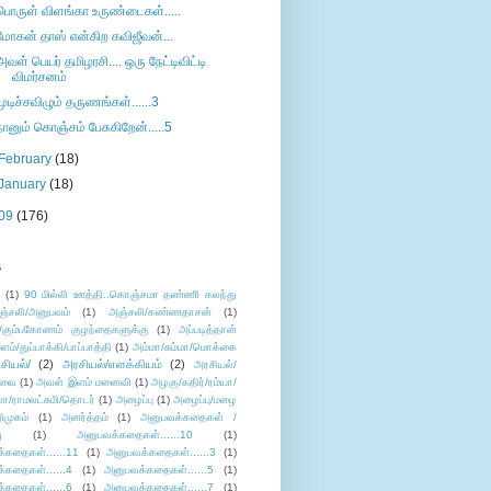
பொருள் விளங்கா உருண்டைகள்.....
மோகன் தாஸ் என்கிற கவிஜீவன்...
அவள் பெயர் தமிழரசி.... ஒரு நேட்டிவிட்டி
விமர்சனம்
முடிச்சவிழும் தருணங்கள்......3
நானும் கொஞ்சம் பேசுகிறேன்.....5
February
(18)
January
(18)
09
(176)
s
ு
(1)
90 மில்லி ஊத்தி..கொஞ்சமா தண்ணி கலந்து
ஞ்சலி/அனுபவம்
(1)
அஞ்சலி/கண்ணதாசன்
(1)
/கும்பகோணம் குழந்தைகளுக்கு
(1)
அப்படித்தான்
ளம்/துப்பாக்கி/பாப்பாத்தி
(1)
அம்மா/சும்மா/மொக்கை
சியல்/
(2)
அரசியல்/எளக்கியம்
(2)
அரசியல்/
ுவை
(1)
அவள் இளம் மனைவி
(1)
அழகு/கதிர்/ரம்யா/
லா/ராமலட்சுமி/தொடர்
(1)
அழைப்பு
(1)
அழைப்பு/மழை
ிமுகம்
(1)
அனர்த்தம்
(1)
அனுபவக்கதைகள் /
ு
(1)
அனுபவக்கதைகள்......10
(1)
்கதைகள்......11
(1)
அனுபவக்கதைகள்......3
(1)
்கதைகள்......4
(1)
அனுபவக்கதைகள்......5
(1)
்கதைகள்......6
(1)
அனுபவக்கதைகள்......7
(1)