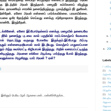
டித்த காரியத்தை செய்யும் பெருமிதம் என்னிடம் இருந்தது. அவள்
த இடத்தில் அவள் இருந்தாள். மழைநீர் கம்பிகளாய் விழுந்து
. தாவணியும் சாரலில் நனைந்திருந்தது. முகத்திலும் நீர் துளிகள்.
நின்றேன். ஏனோ அவள் என்னைப் பார்க்கவில்லை. பரவாயில்லை.
செயலை ஒரே நேரத்தில் செய்வது எனக்கு சந்தோஷமாக இருந்தது.
கொண்டே இருந்தேன்.
 மடக்கினேன். ஏனோ இப்போதெல்லாம் எனக்கு மழையில் நனையவே
்த நீரில் நனைந்து புடவை கால் பகுதியில் ஈரம்.கொஞ்சம் வேகமாக
►
னால் தொடர்ந்து வருவது போலவே இருக்கும்.இப்போது அப்படி
►
தும் என்னையுமறியாமல் கால் இடறியது. கொஞ்சம் பாதுகாப்பான
►
20
 அந்த சுவரொட்டி கிழியாமல் இருந்தது. அதில் வரையப்பட்டிருந்த
்டிருந்தது. அவனை எங்கோ அடிக்கடி பார்த்தது போல் இருந்தது.
னுக்காக அழுகிறது. யார் அவன் ? ஏன்?
Label
/ பகிர்வ
0
(1)
அ
அஞ்சலி
(1)
அப்ப
அர
(1)
நகைச்ச
அப்துல்
(1)
அற
் இன்னும் பெரிய ஆள் ஆகலை பாஸ்.. மன்னிச்சிருங்க..
மீள்பதிவ
அனுபவக
அனுபவக
அனுபவக