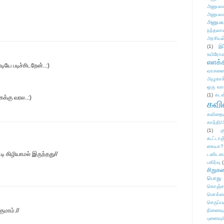
அனுபவக
அனுபவக
அனுபவ
நந்தலால
அரசியல
(1)
இட
உயிரோ
எளக்க
யே படிச்சிடறேன்..:)
வாசனை/க
அழுகாச
ஒரு வா
(1)
கடன
க்கு வரல..:)
கவ
கவிதைய
காந்தி/
(1)
க
கூட்டா
கையா?
 கிழியாமல் இருந்தது//
டண்டன
பகிர்வு
(
சிறுக
பொது
கொஞ்ச
மொக்க
செருப்ப
ுமாம்.//
நினைவு
புனைவு