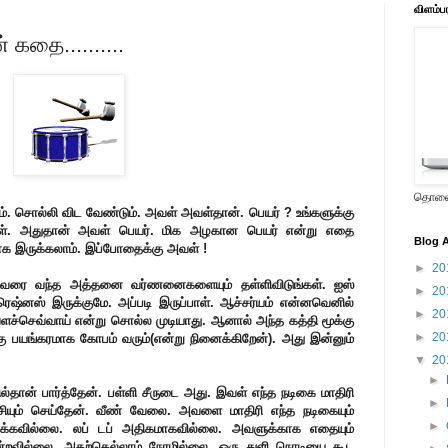
விளம்ப
கதை..........
தொலைக
். சொல்லி விட வேண்டும். அவள் அவள்தான். பெயர் ? உங்களுக்கு
்கள். அதுதான் அவள் பெயர். மிக அழகான பெயர் என்று எதை
Blog A
ராக இருக்கலாம். இப்போதைக்கு அவள் !
►
20
வரை வந்த அத்தனை வர்ணனைகளையும் தள்ளிவிடுங்கள். ஐஸ்
►
20
்ரெஷ்னஸ் இருக்குமே. அப்படி இருப்பாள். ஆச்சர்யம் என்னவெனில்
►
20
வளச்செவ்வாய் என்று சொல்ல முடியாது. ஆனால் அந்த கத்தி மூக்கு
►
20
ு பயங்கரமாக கோபம் வரும்(என்று நினைக்கிறேன்). அது இன்னும்
▼
20
►
ான் பார்த்தேன். பள்ளி சீருடை அது. இவள் எந்த நடிகை மாதிரி
►
்சியும் செய்தேன். வீண் வேலை. அவளை மாதிரி எந்த நடிகையும்
►
படக்கவில்லை. லப் டப் அதிகமாகவில்லை. அவளுக்காக எதையும்
்றவில்லை. அதற்கெல்லாம் நேரமில்லை. ஒரு துளி நொடியை கூட