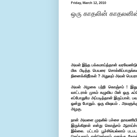
Friday, March 12, 2010
ஒரு காதலின் காதலனின் 
அவள் இந்த பக்கமாய்த்தான் வரவேண்டும
மிக பிடித்த பெயரை சொல்லிப்பாருங
நினைக்கிறீர்கள் ? அதுவும் அவள் பெய
அவள் அழகை பற்றி கொஞ்சம் ! இது
வாட்டரால் முகம் கழுவிய பின் ஒரு ஃப
எப்போதுமே அப்படித்தான் இருப்பாள். ப
ஒன்று போதும். ஒரு விஷயம் . அவளுக்க
அழகு.
நான் அவளை முதலில் பச்சை தாவணியில்த
இருக்கிறாள் என்று கொஞ்சம் ஆராய்ச
இல்லை. பட்டாம் பூச்சியெல்லாம் பட
செய்யலாம் என்றெல்லாம் எனக்கு தோன