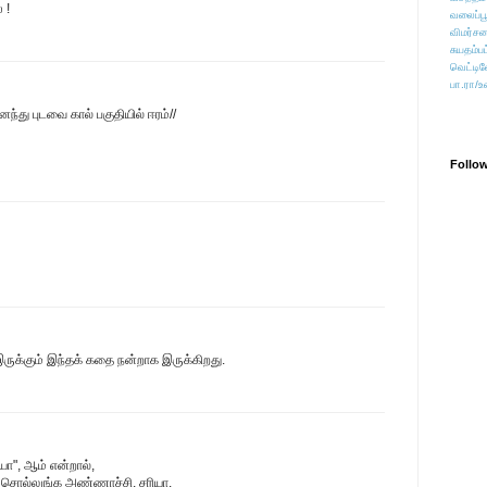
 !
வலைப்பூ
விமர்சன
சுயதம்ப
வெட்டிவ
பா.ரா/உ
ைந்து புடவை கால் பகுதியில் ஈரம்//
Follo
 இருக்கும் இந்தக் கதை நன்றாக இருக்கிறது.
ா", ஆம் என்றால்,
 சொல்லுங்க அண்ணாச்சி, சரியா.