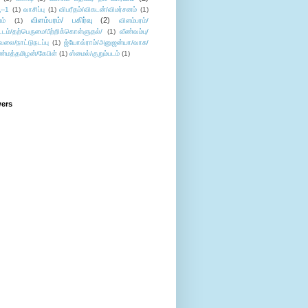
--1
(1)
வாசிப்பு
(1)
விபரீதம்/விகடன்/விமர்சனம்
(1)
விளம்பரம்/ பகிர்வு
(2)
ம்
(1)
விளம்பரம்/
ட்டம்/தற்பெருமை/பீற்றிக்கொள்ளுதல்/
(1)
வீண்வம்பு/
ேலை/நாட்டுநடப்பு
(1)
ஜ்யோவ்ராம்/அனுஜன்யா/வாசு/
ண்மத்தமிழன்/கேபிள்
(1)
ஸ்மைல்/குறும்படம்
(1)
wers