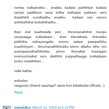
romba nallayirukku... enakku kadaisi paththiyin kadaisi
variyai padikkum varai indha kathaiyin iyakkam veru
thalaththil irundhadhu enakku... kadaisi vari veroro
arththaththai koduththadhu...
than mel kaathalulla pen... thirumanaththin munpu
varaiyaaga irukkalaam... than thevaikalai, thanakku
pidiththa vishayangalai innoru aalaai paarpaththu
maathiriyum... thirumanaththirukku pinno allathu etho oru
asampaavidhaththirkku pinno thevaikal maarippoi
munnurimaikal veru idaththil iruppadhaaga irukkalaam
endru ninaiththen...
nalla kathai...
anbudan
raagavan (thamil vaazhga!! aana font kidaikkalai officela...)
Reply
கலகலப்ரியா
March 12, 2010 at 5:10 PM