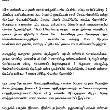
இந்த சனியன் .. அதான் காதல் வந்துவிட்டாலே தியரியே எப்படி மாறிவிடுகிறது ?
தினப்படி காரியங்களைக் கூட அவள் அனுமதியுடன் தான் செய்ய வேண்டும் என்று
நினக்கத் தொடங்கினேன். அதற்கு அவள் அருகிலேயே இருக்க வேண்டுமே.
பொதுவாக காதலுக்கு நட்பு உதவும் என்பார்கள். ஆனால் நான் நண்பர்களையே
விலக்க ஆரம்பித்தேன். “டேய் ! பொல்லாத காதல் : ஊர்ல இல்லாத சங்கதியா?
ஏண்டா இப்படி திரியறே ? அவன் கேட்ட கேள்விக்கு நான் அவளுக்கு பதில்
சொல்லிக்கொண்டிருந்தேன் . மானசீகமாக லயித்து போய். அவளும்
மென்மையான குரலில், எனக்கு மட்டுமே கேட்கும்படியாக பேசிக்கொண்டிருந்தாள்.
அவளுக்கு மழையில் நனைய பிடிக்குமாம். அவள் என்னிடம் சொல்லவில்லை.
நானே தெரிந்து கொண்டேன் பின் ? காதலிக்கு என்னவெல்லாம் பிடிக்கும் என்று
தெரியாதவன் எப்படி காதலனாய் இருக்கமுடியும் ? இதுவரை அவளுக்கு
வேறென்னவெல்லாம் பிடிக்கும் என்ற முயற்சியில் இருக்கிறேன். அப்புறம் என்னை
பிடித்திருக்கிறதா ? என்று அறிந்து கொள்ள வேண்டும் !
ஒரு மழை நேர மாலை. கொட்டித்தீர்க்கிறது. எனக்கு அவளை பார்க்க வேண்டும்
போல் இருந்தது. நீங்கள் வீட்டு வாசல் உத்திரத்தில் மழைநீர் கம்பிகளாய் விழுவதை
பார்த்திருக்கிறீர்களா? அவள் வீட்டு வாசலில் அப்படித்தான் விழும். அதை
ரசித்துக் கொண்டே சாரல் பாவாடையை நனைக்க ஈரமாய் இருப்பாள்.
தெருவில் யாருமே இல்லை. இறங்கி நடந்தேன். ஒதுங்கியிருப்பவர்கள் என்னை