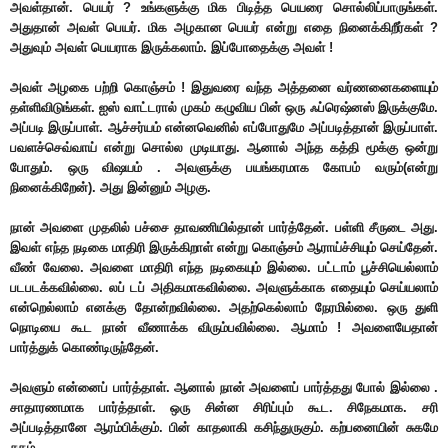
அவள்தான். பெயர் ? உங்களுக்கு மிக பிடித்த பெயரை சொல்லிப்பாருங்கள்.
அதுதான் அவள் பெயர். மிக அழகான பெயர் என்று எதை நினைக்கிறீர்கள் ?
அதுவும் அவள் பெயராக இருக்கலாம். இப்போதைக்கு அவள் !
அவள் அழகை பற்றி கொஞ்சம் ! இதுவரை வந்த அத்தனை வர்ணனைகளையும்
தள்ளிவிடுங்கள். ஐஸ் வாட்டரால் முகம் கழுவிய பின் ஒரு ஃப்ரெஷ்னஸ் இருக்குமே.
அப்படி இருப்பாள். ஆச்சர்யம் என்னவெனில் எப்போதுமே அப்படித்தான் இருப்பாள்.
பவளச்செவ்வாய் என்று சொல்ல முடியாது. ஆனால் அந்த கத்தி மூக்கு ஒன்று
போதும். ஒரு விஷயம் . அவளுக்கு பயங்கரமாக கோபம் வரும்(என்று
நினைக்கிறேன்). அது இன்னும் அழகு.
நான் அவளை முதலில் பச்சை தாவணியில்தான் பார்த்தேன். பள்ளி சீருடை அது.
இவள் எந்த நடிகை மாதிரி இருக்கிறாள் என்று கொஞ்சம் ஆராய்ச்சியும் செய்தேன்.
வீண் வேலை. அவளை மாதிரி எந்த நடிகையும் இல்லை. பட்டாம் பூச்சியெல்லாம்
படபடக்கவில்லை. லப் டப் அதிகமாகவில்லை. அவளுக்காக எதையும் செய்யலாம்
என்றெல்லாம் எனக்கு தோன்றவில்லை. அதற்கெல்லாம் நேரமில்லை. ஒரு துளி
நொடியை கூட நான் வீணாக்க விரும்பவில்லை. ஆமாம் ! அவளையேதான்
பார்த்துக் கொண்டிருந்தேன்.
அவளும் என்னைப் பார்த்தாள். ஆனால் நான் அவளைப் பார்த்தது போல் இல்லை .
சாதாரணமாக பார்த்தாள். ஒரு சின்ன சிரிப்பும் கூட. சிநேகமாக. சரி
அப்படித்தானே ஆரம்பிக்கும். பின் காதலாகி கசிந்துருகும். கற்பனையின் சுகமே
சுகம்.