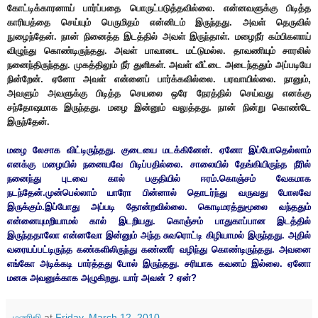
கோட்டிக்காரனாய் பார்ப்பதை பொருட்படுத்தவில்லை. என்னவளுக்கு பிடித்த
காரியத்தை செய்யும் பெருமிதம் என்னிடம் இருந்தது. அவள் தெருவில்
நுழைந்தேன். நான் நினைத்த இடத்தில் அவள் இருந்தாள். மழைநீர் கம்பிகளாய்
விழுந்து கொண்டிருந்தது. அவள் பாவாடை மட்டுமல்ல. தாவணியும் சாரலில்
நனைந்திருந்தது. முகத்திலும் நீர் துளிகள். அவள் வீட்டை அடைந்ததும் அப்படியே
நின்றேன். ஏனோ அவள் என்னைப் பார்க்கவில்லை. பரவாயில்லை. நானும்,
அவளும் அவளுக்கு பிடித்த செயலை ஒரே நேரத்தில் செய்வது எனக்கு
சந்தோஷமாக இருந்தது. மழை இன்னும் வலுத்தது. நான் நின்று கொண்டே
இருந்தேன்.
மழை லேசாக விட்டிருந்தது. குடையை மடக்கினேன். ஏனோ இப்போதெல்லாம்
எனக்கு மழையில் நனையவே பிடிப்பதில்லை. சாலையில் தேங்கியிருந்த நீரில்
நனைந்து புடவை கால் பகுதியில் ஈரம்.கொஞ்சம் வேகமாக
நடந்தேன்.முன்பெல்லாம் யாரோ பின்னால் தொடர்ந்து வருவது போலவே
இருக்கும்.இப்போது அப்படி தோன்றவில்லை. கொடிமரத்துமூலை வந்ததும்
என்னையுமறியாமல் கால் இடறியது. கொஞ்சம் பாதுகாப்பான இடத்தில்
இருந்ததாலோ என்னவோ இன்னும் அந்த சுவரொட்டி கிழியாமல் இருந்தது. அதில்
வரையப்பட்டிருந்த கண்களிலிருந்து கண்ணீர் வழிந்து கொண்டிருந்தது. அவனை
எங்கோ அடிக்கடி பார்த்தது போல் இருந்தது. சரியாக கவனம் இல்லை. ஏனோ
மனசு அவனுக்காக அழுகிறது. யார் அவன் ? ஏன்?
மணிஜி
at
Friday, March 12, 2010