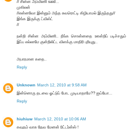
// சின்ன அம்மிணி said...
முகிலன்
//என்னவோ இன்னும் அந்த சுவரொட்டி கிழியாமல் இருந்தது//
இங்க இருக்கு ட்விஸ்ட்
//
நன்றி சின்ன அம்மிணி.. நீங்க சொன்னதை ஊன்றிப் படிச்சதும்
இப்ப எல்லாமே குன்றிலிட்ட விளக்கு மாதிரி புரியுது..
அபாரமான கதை..
Reply
Unknown
March 12, 2010 at 9:58 AM
இன்னொரு தடவை ஓட்டுப் போட முடியாதாமே?? ஐய்யோ...
Reply
hiuhiuw
March 12, 2010 at 10:06 AM
கவுதம் வாசு தேவ மேனன் ரிட்டர்ன்ஸ் !