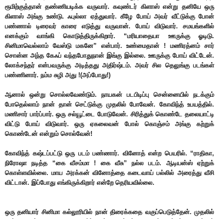
ரூமிற்குத்தான் தண்ணியடிக்க வருவார். கவுண்டர் கிளாஸ் என்று தனியே ஒரு
கிளாஸ் அங்கு உண்டு. ஃபுல்லா ஏத்துவார். கீழே போய் அவர் வீட்டுக்கு போன்
பண்ணால் டிரைவர் காரை எடுத்து வருவான். போய் விடுவார். சமயங்களில்
எனக்கும் வாங்கி கொடுத்திருக்கிறார். “மரியாதையா ஊருக்கு ஓடிடு.
சினிமாவெல்லாம் வேஸ்டு மகனே” என்பார். உண்மைதான் ! மணிரத்னம் சார்
சொன்ன அந்த கேஃப் வந்தபோது
நான் இங்கு இல்லை. ஊருக்கு போய் விட்டேன்.
லோக்சந்தர் என்பவருக்கு அடித்தது அதிர்ஷ்டம். அவர் சில தெலுங்கு படங்கள்
பண்ணினார். நம்ம சுழி அது !(அப்போது!)
ஆனால் ஒன்று சொல்லவேண்டும். நாயகன் படபிடிப்பு சென்னையில் நடக்கும்
போதெல்லாம் நான் தான் செட்டுக்கு முதலில் போவேன். கோவிந்த் உபயத்தில்.
மணிசார் பார்ப்பார். ஒரு சல்யூட்டை போடுவேன். சிரித்துக் கொண்டே தலையாட்டி
விட்டு போய் விடுவார். ஒரு ஏகலைவன் போல் கொஞ்சம் அங்கு கற்றுக்
கொண்டேன் என்றும் சொல்வேன்!
கோவிந்த் கஷ்டப்பட்டு ஒரு படம் பண்ணார். வினோத் என்ற பெயரில். “ராதிகா,
நிரோஷா நடித்த “கை வீசம்மா ! கை வீசு” நல்ல படம். ஆடியன்ஸ் ஏற்றுக்
கொள்ளவில்லை. மாய அரக்கன் வினோத்தை கடைவாய் பல்லில் அரைத்து வீசி
விட்டான். இப்போது எங்கிருக்கிறார் என்றே தெரியவில்லை.
ஒரு தனியார் சினிமா கல்லூரியில் நான் திரைக்கதை வகுப்பெடுத்தேன். முதலில்