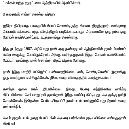
“மக்கள் யுத்த குழு” வை ஆந்திராவில் ஆரம்பிச்சார்.
நீ கதையில் என்ன சொல்ல வர்றே?
ஹீரோ தீவிரவாத பாதையில் போய் கொண்டிருந்த சிலரை திருத்தறார். வன்முறை
அப்பாவி மக்களை எந்த விதத்திலும் பாதிக்க கூடாது. அதானாலே ஒரு நம்ம ஒரு
பேரலல் கவர்மெண்ட்டை நடத்தலாம்னு சொல்றாரு.
இது நடந்தது 1987. அப்போது நான் ஒரு நண்பருடன் ஆந்திராவில் குண்டப்பள்ளம்
ங்கிற ஊருக்கு போயிருந்தேன். அங்கு பார்த்ததுதான் இந்த பேரலல் கவர்மெண்ட்
மேட்டர். உதய்க்கு நான் சொன்ன விதம் பிடிச்சு போனது.
நான் இந்த மாதிரி சப்ஜெக்ட் பண்ணறதில்லை. லவ், செண்டிமெண்ட் இதான்னு
ஒரு ஃபார்முலா வச்சிருக்கேன். நீங்க கதை விவாதத்தில் கலந்துக்கங்க !
எனக்கு தலை கால் புரியவில்லை. நிறைய பேரை சந்திக்கவே வாய்ப்பு
கிட்டவில்லை. செய்யாறு ரவி மூலம்தான் இந்த வாய்ப்பு கிட்டியது. அவருக்கு நன்றி
சொன்னேன். இதென்ன பெரிய விஷயம்? நான் படம் பண்ணும்போது நீதான் கதை
என்றான்(ர்).
அவர் முதல் படம் பூஜை போட்டபின் அவரை பார்க்கவே முடியவில்லை என்பதுதான்
சினிமா!