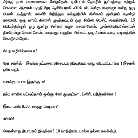
அங்கு நான் மாணவனாக சேர்ந்தேன். டிஜிட்டல் தொழில் நுட்பத்தை கற்றுக்
கொள்ள. ஆனால் பகுதி நேர ஆசிரியராகி விட்டேன். அங்கு ஷைலஜா என்று ஒரு
பெண் படித்தாள். மகளிர் கிறித்துவ கல்லூரியில் விஸ்காம் மூன்றாம் ஆண்டு
மாணவி. ஒரு வாரம் கிளாஸ் முடிந்தவுடன் ஒரு சின்ன டெஸ்ட் வைத்தேன். 15
நிமிடத்திற்குள் ஒரு மூன்று சீன்கள் எழுத சொன்னேன். முன்னறிவிப்பில்லாமல்
திடீரென்று சொன்னேன். ஷைலஜா எழுதிய சீன்கள். ஒரு சின்ன கதை வடிவத்தில்
கொடுக்கிறேன்.
வேற வழியில்லையா?
நோ சான்ஸ் ! இவங்க நம்பளை நிச்சயமா நிம்மதியா வாழ விடமாட்டாங்க ! இதான்
ஒரே வழி.
எனக்கு பயமா இருக்குடா!
நம்ம சாவில மட்டும்தான் ஒன்னு சேர முடியும்மா . ப்ளீஸ். புரிஞ்சுக்கோ !
இரவு மணி 8.30. ஷைலு ரெடியா?
ம்ம்ம்ம்!
சொன்னது நியாபகம் இருக்கா? 10 மாத்திரை. பால்ல நல்லா கலக்கிடு.