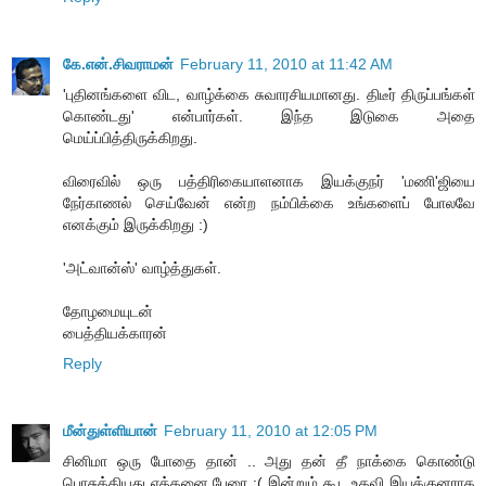
கே.என்.சிவராமன்
February 11, 2010 at 11:42 AM
'புதினங்களை விட, வாழ்க்கை சுவாரசியமானது. திடீர் திருப்பங்கள்
கொண்டது' என்பார்கள். இந்த இடுகை அதை
மெய்ப்பித்திருக்கிறது.
விரைவில் ஒரு பத்திரிகையாளனாக இயக்குநர் 'மணி'ஜியை
நேர்காணல் செய்வேன் என்ற நம்பிக்கை உங்களைப் போலவே
எனக்கும் இருக்கிறது :)
'அட்வான்ஸ்' வாழ்த்துகள்.
தோழமையுடன்
பைத்தியக்காரன்
Reply
மீன்துள்ளியான்
February 11, 2010 at 12:05 PM
சினிமா ஒரு போதை தான் .. அது தன் தீ நாக்கை கொண்டு
பொசுக்கியது எத்தனை பேரை :( இன்றும் கூட உதவி இயக்குனராக