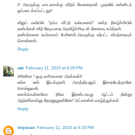
// அவருக்கு வாடகைக்கு வீடும் வேலைதான் முதலில் என்னிடம்
ஒப்படைக்கப்பட்டது//
விஜய் டீவியில் “நம்ம வீட்டு கல்யாணம்” என்ற நிகழ்ச்சியில்
நண்பர்கள் வீடு தேடியதை நெகிழ்ச்சியுடன் நினைவு கூர்ந்தார்.
நண்பர்களை உயர்வாகப் பேசினார்.அவருக்கு ஏற்பட்ட விபத்தையும்
சொன்னார்.
Reply
மரா
February 11, 2010 at 6:09 PM
//சினிமா ! ஒரு வசீகரமான அரக்கன்//
எங்க ஊர் இயக்குனர் அகத்தியனும் இதையேத்தானே
சொல்லுவார்.
எனக்கென்னவோ நீங்க இரண்டாவது ஆட்டம் நின்னு
ஆடுவீங்கன்னு தோணுதுண்ணே! அட்வான்ஸ் வாழ்த்துக்கள்.
Reply
iniyavan
February 11, 2010 at 6:20 PM