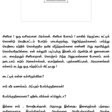
சினிமா ! ஒரு வசீகரமான அரக்கன். சினிமா மோகம் ! வாலில் நெருப்பை கட்டிக்
கொண்டு வெறியாட்டம் போடும் மாயக்குரங்கு. ஜெயித்தவர்களைப் பார்த்து
வெறியை ஏற்றிக் கொள்ளுமே தவிர வீழ்ந்தவர்களை எண்ணி அது சுதாரித்துக்
கொள்வதேயில்லை.
என் கல்லூரி படிப்புக்கு இரண்டாம் ஆண்டுடன் ஜனகனமன
பாட வைத்ததும் சினிமாதான். கொஞ்சம் அந்த அனுபவங்களை பேசலாம். கால்
நடையாய் கடும் அலைச்சல்கள், ஏமாற்றங்கள், புறக்கணிப்புகள், அவமானங்கள்
எல்லாம் கடந்து ஒரு சந்தர்ப்பம் கிட்டியது !
டைட்டில் என்ன வச்சிருக்கீங்க?
சார் வீர வணக்கம். அப்புறம் போர்க்குதிரைகள்!
போர்க்குதிரைகளா? ஹிஸ்டாரிக்கல் சப்ஜெக்டா?
இல்லை சார் . சோஷியல்தான். அதாவது இன்றைய இளைஞர்கள் பந்தைய
குதிரைகளாக இருக்கிறார்கள். அவங்களை அரசியல்வாதிகள் அவங்க