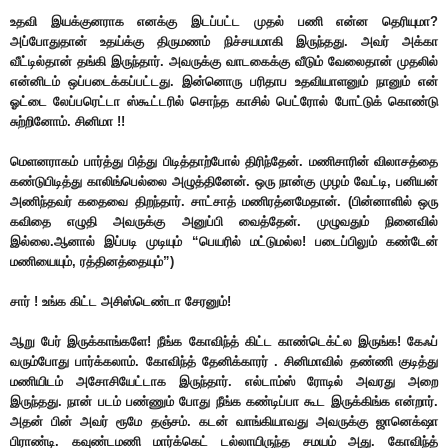
உதவி இயக்குனராக எனக்கு இடப்பட்ட முதல் பணி என்ன தெரியுமா?
அப்போதுதான் உதய்க்கு திருமணம் நிச்சயமாகி இருந்தது. அவர் அக்கா
வீட்டில்தான் தங்கி இருந்தார். அவருக்கு வாடகைக்கு வீடும் வேலைதான் முதலில்
என்னிடம் ஒப்படைக்கப்பட்டது. இன்னொரு பரிதாப உதவியாளனும் நானும் என்
ஓட்டை லேப்பரெட்டா ஸ்கூட்டரில் சொந்த காசில் பெட்ரோல் போட்டுக் கொண்டு
சுற்றினோம். சினிமா !!
மெளனராகம் பார்த்து பித்து பிடித்தாற்போல் திரிந்தேன். மணிசாரின் விலாசத்தை
கண்டுபிடித்து காலிங்பெல்லை அழுத்தினேன். ஒரு நான்கு முழம் வேட்டி, பனியன்
அணிந்தவர் கதைவை திறந்தார். சாட்சாத் மணிரத்னமேதான். (பின்னாளில் ஒரு
கவிதை எழுதி அவருக்கு அனுப்பி வைத்தேன். முழுவதும் நினைவில்
இல்லை.ஆனால் இப்படி முடியும் “பெயரில் மட்டுமல்ல! படைப்பிலும் கண்டேன்
மணியையும், ரத்தினத்தையும்”)
சார் ! உங்க கிட்ட அசிஸ்டெண்டா சேரனும்!
ஆறு பேர் இருக்காங்களே! நீங்க கோவிந்த் கிட்ட காண்டெக்ட்ல இருங்க! கேஃப்
வரும்போது பார்க்கலாம். கோவிந்த் தேனிக்காரர் . சினிமாவில் தண்ணி குடித்து
மணியிடம் அசோசியேட்டாக இருந்தார். எல்டாம்ஸ் ரோடில் அவரது அறை
இருந்தது. நான் படம் பண்ணும் போது நீங்க கண்டிப்பா கூட இருக்கிங்க என்றார்.
அதன் பின் அவர் ரூமே தஞ்சம். கடன் வாங்கியாவது அவருக்கு ஜானெக்‌ஷா
பிராண்டி. கவுண்டமணி மார்க்கெட் டல்லாயிருந்த சமயம் அது. கோவிந்த்