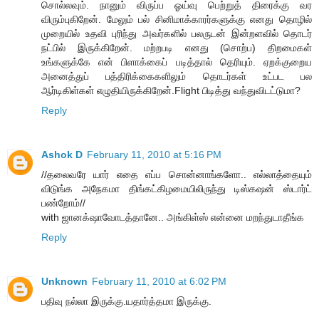
சொல்லவும். நானும் விருப்ப ஓய்வு பெற்றுத் திரைக்கு வர
விரும்புகிறேன். மேலும் பல் சினிமாக்காரர்களுக்கு எனது தொழில்
முறையில் உதவி புரிந்து அவர்களில் பலருடன் இன்றளவில் தொடர்
நட்பில் இருக்கிறேன். மற்றபடி எனது (சொற்ப) திறமைகள்
உங்களுக்கே என் பிளாக்கைப் படித்தால் தெரியும். ஏறக்குறைய
அனைத்துப் பத்திரிக்கைகளிலும் தொடர்கள் உட்பட பல
ஆர்டிகிள்கள் எழுதியிருக்கிறேன்.Flight பிடித்து வந்துவிடட்டுமா?
Reply
Ashok D
February 11, 2010 at 5:16 PM
//தலைவரே யார் எதை எப்ப சொன்னாங்களோ.. எல்லாத்தையும்
விடுங்க அநேகமா திங்கட்கிழமையிலிருந்து டிஸ்கஷன் ஸ்டார்ட்
பண்றோம்//
with ஜானக்‌ஷாவோடத்தானே.. அங்கிள்ஸ் என்னை மறந்துடாதீங்க
Reply
Unknown
February 11, 2010 at 6:02 PM
பதிவு நல்லா இருக்கு.யதார்த்தமா இருக்கு.