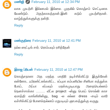
மணிஜி
February 11, 2010 at 12:34 PM
வாசு முயற்சி இல்லாமல் இல்லை. முதலில் கொஞ்சம் செட்டிலாக
வேண்டும். அதற்காகத்தான்.இனி கடும் முயற்சிதான்.
வாழ்த்துக்களுக்கு நன்றி.
Reply
மண்குதிரை
February 11, 2010 at 12:41 PM
நல்ல ரைட்டிங் சார். ரொம்பவும் ரசித்தேன்
Reply
இராஜ ப்ரியன்
February 11, 2010 at 12:47 PM
கொஞ்சநாளா அத மறந்த மாதிரி நடிச்சிக்கிட்டு இருக்கேன்
என்னோட ஃபிரண்ட்சுங்ககிட்ட. உப்புமா கம்பனியில சினிமா கத்துக்க
போய், அப்பா எப்பவும் மறக்கமுடியாது அதையெல்லாம்
நெனச்சாக்கா ......... வீட்ல project -ன்னு பொய் சொல்லி காச
ஏமாத்தி வாங்கிகின்னு, bag -ல எல்லா dress -சயும் வாரி
வச்சிக்கிட்டு போனதெல்லாம் மறுபடியும் ஞாபகத்துக்கு வருது.