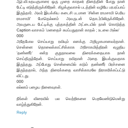
ஆர்.வி.உதயகுமாரை ஒரு முறை காதலர் தினத்தின் போது நான்
பேட்டி எடுத்திருக்கிறேன். கிழக்குவாசல் படத்தின் வழியே பரபரப்பாய்
இருந்தார். அவர் இயக்கிய கடைசி படமான ‘சின்ன ராமசாமி பெரிய
ராமசாமி‘ போதெல்லாம் அவருடன் தொடர்பிலிருக்கிறேன்.
அவருடைய பேட்டிக்கு புத்தகத்தின் அட்டையில் நான் கொடுத்த
Caption வாசகம் ‘மனதைச் சுமப்பதுதான் காதல் ; உடலை அல்ல‘
000
அதேபோல செய்யாறு ரவியும் எனக்கு அறிமுகமானவர்தான்.
சென்னை தொலைக்காட்சிக்காக அசோகமித்திரன் எழுதிய
‘தண்ணீர்‘ என்ற குறுநாவலை திரைக்கதையாக நான்
செய்திருந்தேன். செய்யாறு ரவிதான் அதை இயக்குவதாக
இருந்தது. அப்போது சென்னையில் கடும் தண்ணீர் பிரச்சனை
இருந்ததால், அந்த திரைக்கதை வாசிக்காமலே நிராகரிக்கப்பட்டு
விட்டது.
000
எல்லாம் பழைய நினைவுகள்.
நீங்கள் விரைவில் பல வெற்றிகளை பெறவேண்டுமென்று
வாழ்த்துகிறேன்.
Reply