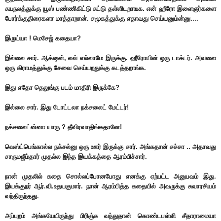
சுயநலத்துக்கு யூஸ் பண்ணிகிட்டு சுட்டு தள்ளிடறாஙக. என் ஹீரோ இளைஞர்களை
போர்க்குதிரைகளா மாத்தாறான். சமூகத்துக்கு எதாவது செய்யனும்ன்னு....
இருய்யா ! மெசேஜ் கதையா?
இல்லை சார். ஆக்‌ஷன், லவ் எல்லாமே இருக்கு. ஹீரோயின் ஒரு டாக்டர். அவளை
ஒரு கிராமத்துக்கு சேவை செய்யறதுக்கு கடத்தறாங்க.
இது எதோ தெலுங்கு படம் மாதிரி இருக்கே?
இல்லை சார். இது டோட்டலா நக்சலைட் மேட்டர்!
நக்சலைட்ன்னா யாரு ? தீவிரவாதிங்கதானே!
வெஸ்ட்பெங்கால்ல நக்சல்னு ஒரு ஊர் இருக்கு சார். அங்கதான் சச்சா .. அதாவது
சாருமஜீம்தார் முதல்ல இந்த இயக்கத்தை ஆரம்பிச்சார்.
நான் முதலில் கதை சொல்லப்போனபோது எனக்கு ஏற்பட்ட அனுபவம் இது.
இயக்குநர் ஆர்.வி.உதயகுமார். நான் ஆரம்பித்த கதையில் அவருக்கு சுவாரசியம்
வந்திருந்தது.
அப்புறம் அங்கயேயிருந்து பிரிஞ்சு வந்துதான் கொண்டபள்ளி சீதாராமையா