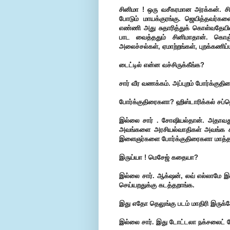
சினிமா ! ஒரு வசீகரமான அரக்கன். சி
போடும் மாயக்குரங்கு. ஜெயித்தவர்கள
எண்ணி அது சுதாரித்துக் கொள்வதேய
பாட வைத்ததும் சினிமாதான். கொஞ
அலைச்சல்கள், ஏமாற்றங்கள், புறக்கணிப்பு
டைட்டில் என்ன வச்சிருக்கீங்க?
சார் வீர வணக்கம். அப்புறம் போர்க்குதி
போர்க்குதிரைகளா? ஹிஸ்டாரிக்கல் சப்
இல்லை சார் . சோஷியல்தான். அதாவத
அவங்களை அரசியல்வாதிகள் அவங்க சுய
இளைஞர்களை போர்க்குதிரைகளா மாத்தாறா
இருய்யா ! மெசேஜ் கதையா?
இல்லை சார். ஆக்‌ஷன், லவ் எல்லாமே இ
செய்யறதுக்கு கடத்தறாங்க.
இது எதோ தெலுங்கு படம் மாதிரி இருக்
இல்லை சார். இது டோட்டலா நக்சலைட் மே