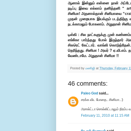
ஆனால் இன்னும் என்னை நான் அப்டேட் 
நடிப்பு இவை எல்லாம் தனித்தனி “ a
சினிமா! அதனால்தான் சினிமாவை “craft
முதன் முறையாக இயக்கும் படத்திற்கு 
நடக்காமலும் போகலாம். அதுதான் சினிம
டிஸ்கி : சில நாட்களுக்கு முன் கண்ணம்
எங்கோ பார்த்தது போல் இருந்தார் அ
சிகரெட் கேட்டார். வாங்கி கொடுத்தேன்.
தெரிந்தது. சினிமா ! அவர் ? ஏ.வி.எம். 
வேண்டாமே. அதுதான் சினிமா !!
Posted by
மணிஜி
at
Thursday, February 1
46 comments:
Paleo God
said...
சரக்க விட போதை.. சினிமா..:)
அசால்ட்டா சொல்லிட்டாலும் நிரம்ப வ
February 11, 2010 at 11:15 AM