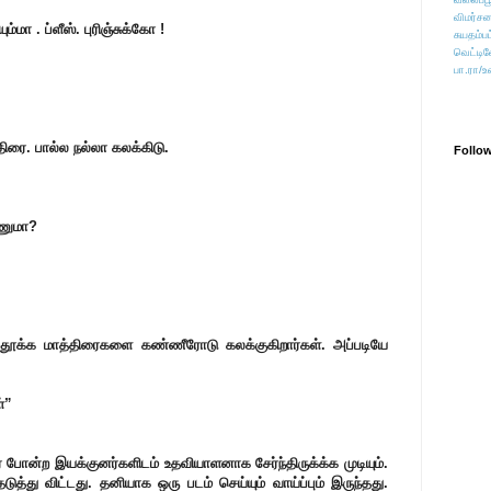
விமர்சன
்மா . ப்ளீஸ். புரிஞ்சுக்கோ !
சுயதம்ப
வெட்டிவ
பா.ரா/உ
ரை. பால்ல நல்லா கலக்கிடு.
Follo
ேணுமா?
தூக்க மாத்திரைகளை கண்ணீரோடு கலக்குகிறார்கள். அப்படியே
்”
ர் போன்ற இயக்குனர்களிடம் உதவியாளனாக சேர்ந்திருக்க்க முடியும்.
த்து விட்டது. தனியாக ஒரு படம் செய்யும் வாய்ப்பும் இருந்தது.