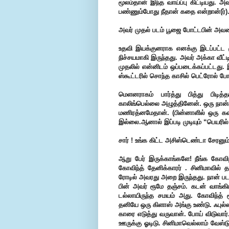
மூலம்தான் இந்த வாய்ப்பு கிட்டியது.
பண்ணும்போது நீதான் கதை என்றான்(ர்)
அவர் முதல் படம் பூஜை போட்டபின் அவர
உதவி இயக்குனராக எனக்கு இடப்பட்ட 
நிச்சயமாகி இருந்தது. அவர் அக்கா வீட்
முதலில் என்னிடம் ஒப்படைக்கப்பட்டது
ஸ்கூட்டரில் சொந்த காசில் பெட்ரோல் போ
மெளனராகம் பார்த்து பித்து பிடித்
காலிங்பெல்லை அழுத்தினேன். ஒரு நான்க
மணிரத்னமேதான். (பின்னாளில் ஒரு கவ
இல்லை.ஆனால் இப்படி முடியும் “பெயரில்
சார் ! உங்க கிட்ட அசிஸ்டெண்டா சேரனும்
ஆறு பேர் இருக்காங்களே! நீங்க கோவிந
கோவிந்த் தேனிக்காரர் . சினிமாவில் 
ரோடில் அவரது அறை இருந்தது. நான் படம
பின் அவர் ரூமே தஞ்சம். கடன் வாங்க
டல்லாயிருந்த சமயம் அது. கோவிந்த் ர
தனியே ஒரு கிளாஸ் அங்கு உண்டு. ஃபுல்ல
காரை எடுத்து வருவான். போய் விடுவார்
ஊருக்கு ஓடிடு. சினிமாவெல்லாம் வேஸ