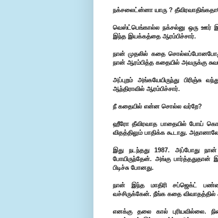
நக்சலைட்ன்னா யாரு ? தீவிரவாதிங்கத
வெஸ்ட்பெங்கால்ல நக்சல்னு ஒரு ஊர் இ
இந்த இயக்கத்தை ஆரம்பிச்சார்.
நான் முதலில் கதை சொல்லப்போனபோது 
நான் ஆரம்பித்த கதையில் அவருக்கு சுவா
அப்புறம் அங்கயேயிருந்து பிரிஞ்சு
ஆந்திராவில் ஆரம்பிச்சார்.
நீ கதையில் என்ன சொல்ல வர்றே?
ஹீரோ தீவிரவாத பாதையில் போய் கொண்
விதத்திலும் பாதிக்க கூடாது. அதானால
இது நடந்தது 1987. அப்போது நான் 
போயிருந்தேன். அங்கு பார்த்ததுதான் 
பிடிச்சு போனது.
நான் இந்த மாதிரி சப்ஜெக்ட் பண
வச்சிருக்கேன். நீங்க கதை விவாதத்தில் 
எனக்கு தலை கால் புரியவில்லை. நிற