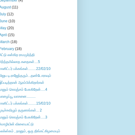
September
(4)
August
(11)
July
(12)
June
(10)
May
(20)
April
(15)
March
(18)
February
(18)
சிட்டு என்கிற ராமமூர்த்தி
அர்த்தமில்லாத கதைகள்....5
மானிட்டர் பக்கங்கள்.........22/02/10
விஜய டி.ராஜேந்தரும்...தண்டோராவும்
இப்படித்தான் ஆரம்பிக்கிறார்கள்
நானும் கொஞ்சம் பேசுகிறேன்.....4
வாழைப்பூ வாசனை..........
மானிட்டர் பக்கங்கள்.........15/02/10
முடிச்சவிழும் தருணங்கள்... 2
நானும் கொஞ்சம் பேசுகிறேன்.....3
மொழியின் விளையாட்டு
உலக்ஸ்சும் , நானும், ஒரு திங்கட்கிழமையும்