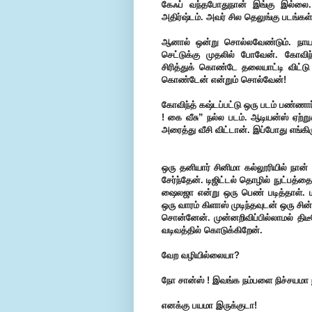
கேஃப் வந்தபோது
நான் இங்கு இல்லை. 
அதிர்ஷ்டம். அவர் சில தெலுங்கு படங்கள
ஆனால் ஒன்று சொல்லவேண்டும். நாயகன
செட்டுக்கு முதலில் போவேன். கோவிந்த
சிரித்துக் கொண்டே தலையாட்டி விட்ட
கொண்டேன் என்றும் சொல்வேன்!
கோவிந்த் கஷ்டப்பட்டு ஒரு படம் பண்ணா
! கை வீசு” நல்ல படம். ஆடியன்ஸ் ஏற
அரைத்து வீசி விட்டான். இப்போது எங்கி
ஒரு தனியார் சினிமா கல்லூரியில் நா
சேர்ந்தேன். டிஜிட்டல் தொழில் நுட்பத்
ஷைலஜா என்று ஒரு பெண் படித்தாள். மக
ஒரு வாரம் கிளாஸ் முடிந்தவுடன் ஒரு சின
சொன்னேன். முன்னறிவிப்பில்லாமல் த
வடிவத்தில் கொடுக்கிறேன்.
வேற வழியில்லையா?
நோ சான்ஸ் ! இவங்க நம்பளை நிச்சயமா 
எனக்கு பயமா இருக்குடா!