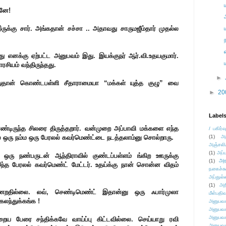
ானே!
ருக்கு சார். அங்கதான் சச்சா .. அதாவது சாருமஜீம்தார் முதல்ல
எனக்கு ஏற்பட்ட அனுபவம் இது. இயக்குநர் ஆர்.வி.உதயகுமார்.
ரசியம் வந்திருந்தது.
►
 வந்துதான் கொண்டபள்ளி சீதாராமையா “மக்கள் யுத்த குழு” வை
►
20
Label
டிருந்த சிலரை திருத்தறார். வன்முறை அப்பாவி மக்களை எந்த
/ பகிர்வ
ே ஒரு நம்ம ஒரு பேரலல் கவர்மெண்ட்டை நடத்தலாம்னு சொல்றாரு.
(1)
அ
அஞ்சலி
(1)
அப்ப
ஒரு நண்பருடன் ஆந்திராவில் குண்டப்பள்ளம் ங்கிற ஊருக்கு
அர
(1)
இந்த பேரலல் கவர்மெண்ட் மேட்டர். உதய்க்கு நான் சொன்ன விதம்
நகைச்ச
அப்துல்
(1)
அற
்ணறதில்லை. லவ், செண்டிமெண்ட் இதான்னு ஒரு ஃபார்முலா
மீள்பதிவ
கலந்துக்கங்க !
அனுபவக
அனுபவக
அனுபவக
ைய பேரை சந்திக்கவே வாய்ப்பு கிட்டவில்லை. செய்யாறு ரவி
அனுபவக