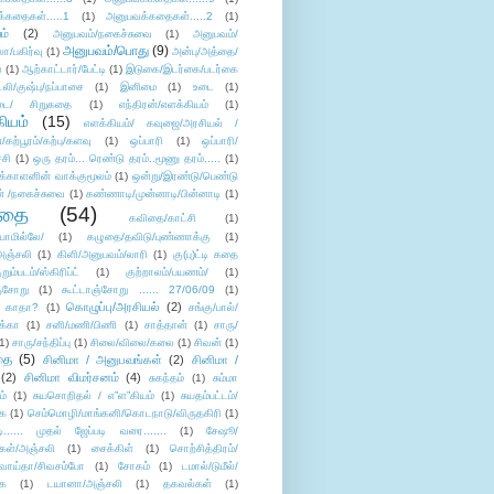
்கதைகள்.....1
(1)
அனுபவக்கதைகள்.....2
(1)
ம்
(2)
அனுபவம்/நகைச்சுவை
(1)
அனுபவம்/
அனுபவம்/பொது
(9)
ா/பகிர்வு
(1)
அன்பு/அத்தை/
்
(1)
ஆற்காட்டார்/பேட்டி
(1)
இடுகை/இடர்கை/படர்கை
்லி/குஷ்பு/நப்பாசை
(1)
இனிமை
(1)
உடை
(1)
டை/ சிறுகதை
(1)
எந்திரன்/எளக்கியம்
(1)
ியம்
(15)
எளக்கியம்/ கவுஜை/அரசியல் /
ற்பூரம்/கற்பு/களவு
(1)
ஒப்பாரி
(1)
ஒப்பாரி/
்சி
(1)
ஒரு தரம்... ரெண்டு தரம்..மூணு தரம்.....
(1)
க்காளனின் வாக்குமூலம்
(1)
ஒன்று/இரண்டு/பெண்டு
் /நகைச்சுவை
(1)
கண்ணாடி/முன்னாடி/பின்னாடி
(1)
ிதை
(54)
கவிதை/காட்சி
(1)
ாமில்லே/
(1)
கழுதை/தவிடு/புண்ணாக்கு
(1)
அஞ்சலி
(1)
கிளி/அனுபவம்/லாரி
(1)
கு(பு)ட்டி கதை
ுறும்படம்/ஸ்கிரிப்ட்
(1)
குற்றாலம்/பயணம்/
(1)
ஞ்சோறு
(1)
கூட்டாஞ்சோறு ...... 27/06/09
(1)
கொழுப்பு/அரசியல்
(2)
 காதா?
(1)
சங்கு/பால்/
க்கா
(1)
சனி/மணி/பிணி
(1)
சாத்தான்
(1)
சாரு/
1)
சாரு/சந்திப்பு
(1)
சிலை/விலை/கலை
(1)
சிவன்
(1)
தை
(5)
சினிமா / அனுபவங்கள்
(2)
சினிமா /
(2)
சினிமா விமர்சனம்
(4)
சுகந்தம்
(1)
சும்மா
ம்
(1)
சுயசொறிதல் / எ”ள”கியம்
(1)
சுயதம்பட்டம்/
ை
(1)
செம்மொழி/மாங்கனி/கொடநாடு/விருதகிரி
(1)
டி...... முதல் ஜேப்படி வரை.......
(1)
சேஷூ/
கள்/அஞ்சலி
(1)
சைக்கிள்
(1)
சொற்சித்திரம்/
/வாய்தா/சிவசம்போ
(1)
சோகம்
(1)
டமால்/டுமீல்/
ை
(1)
டயானா/அஞ்சலி
(1)
தகவல்கள்
(1)