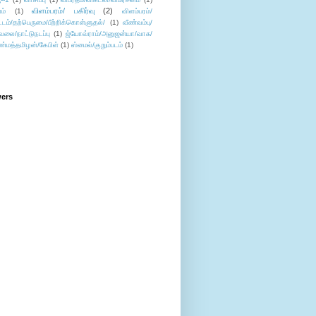
விளம்பரம்/ பகிர்வு
(2)
ம்
(1)
விளம்பரம்/
ட்டம்/தற்பெருமை/பீற்றிக்கொள்ளுதல்/
(1)
வீண்வம்பு/
ேலை/நாட்டுநடப்பு
(1)
ஜ்யோவ்ராம்/அனுஜன்யா/வாசு/
ண்மத்தமிழன்/கேபிள்
(1)
ஸ்மைல்/குறும்படம்
(1)
wers