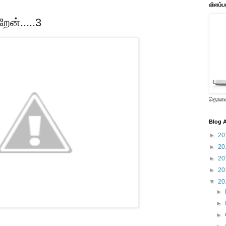
விளம்ப
ேன்.....3
தொலைக
Blog A
►
20
►
20
►
20
►
20
▼
20
►
►
►