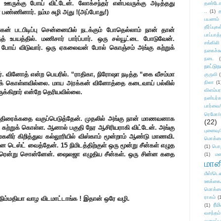
ஊருக்கு போய் விட்டேன். லோக்சந்தர் என்பவருக்கு அடித்தது
தண்டோரா
் பண்ணினார். நம்ம சுழி அது !(அப்போது!)
..
(1)
த
பயணம்
தீர்ப்பு
் படபிடிப்பு சென்னையில் நடக்கும் போதெல்லாம் நான் தான்
பாப்பாத்
் உபயத்தில். மணிசார் பார்ப்பார். ஒரு சல்யூட்டை போடுவேன்.
சங்கிலி
ு போய் விடுவார். ஒரு ஏகலைவன் போல் கொஞ்சம் அங்கு கற்றுக்
நகைச்ச
நடை
(
நாட்டுந
ர். வினோத் என்ற பெயரில். “ராதிகா, நிரோஷா நடித்த “கை வீசம்மா
குருவி
்றுக் கொள்ளவில்லை. மாய அரக்கன் வினோத்தை கடைவாய் பல்லில்
நிலா
(1
விளம்பர
ருக்கிறார் என்றே தெரியவில்லை.
நண்பர்க
பார்வை/
ரெமோ/க
ன் திரைக்கதை வகுப்பெடுத்தேன். முதலில் அங்கு நான் மாணவனாக
(22)
தை கற்றுக் கொள்ள. ஆனால் பகுதி நேர ஆசிரியராகி விட்டேன். அங்கு
புனைவ
ளிர் கிறித்துவ கல்லூரியில் விஸ்காம் மூன்றாம் ஆண்டு மாணவி.
மொக்க
்ன டெஸ்ட் வைத்தேன். 15 நிமிடத்திற்குள் ஒரு மூன்று சீன்கள் எழுத
(1)
பொ
ிடீரென்று சொன்னேன். ஷைலஜா எழுதிய சீன்கள். ஒரு சின்ன கதை
(1)
மன
மானி
மீள்/டெஸ
ஊக்கை
மொக்க
ராகம்
(
நிம்மதியா வாழ விடமாட்டாங்க ! இதான் ஒரே வழி.
ரீம
(1)
வசந்தம்
வலைப்பூ