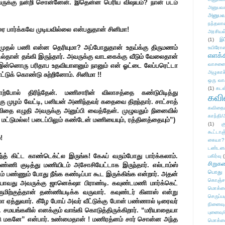
 அவருக்கு நன்றி சொன்னேன். இதென்ன பெரிய விஷயம்? நான் படம்
அனுபவக
.
அனுபவ
நந்தலால
ை பார்க்கவே முடியவில்லை என்பதுதான் சினிமா!
அரசியல
(1)
இட
முதல் பணி என்ன தெரியுமா? அப்போதுதான் உதய்க்கு திருமணம்
உயிரோ
எளக்க
டில்தான் தங்கி இருந்தார். அவருக்கு வாடகைக்கு வீடும் வேலைதான்
வாசனை/க
. இன்னொரு பரிதாப உதவியாளனும் நானும் என் ஓட்டை லேப்பரெட்டா
அழுகாச
ட்டுக் கொண்டு சுற்றினோம். சினிமா !!
ஒரு வா
(1)
கடன
தாற்போல் திரிந்தேன். மணிசாரின் விலாசத்தை கண்டுபிடித்து
கவ
ு முழம் வேட்டி, பனியன் அணிந்தவர் கதைவை திறந்தார். சாட்சாத்
கவிதைய
ிதை எழுதி அவருக்கு அனுப்பி வைத்தேன். முழுவதும் நினைவில்
காந்தி/
 மட்டுமல்ல! படைப்பிலும் கண்டேன் மணியையும், ரத்தினத்தையும்”)
(1)
க
கூட்டா
!
கையா?
டண்டன
்த் கிட்ட காண்டெக்ட்ல இருங்க! கேஃப் வரும்போது பார்க்கலாம்.
பகிர்வு
(
சிறுக
தண்ணி குடித்து மணியிடம் அசோசியேட்டாக இருந்தார். எல்டாம்ஸ்
பொது
் பண்ணும் போது நீங்க கண்டிப்பா கூட இருக்கிங்க என்றார். அதன்
கொஞ்ச
ியாவது அவருக்கு ஜானெக்‌ஷா பிராண்டி. கவுண்டமணி மார்க்கெட்
மொக்க
ூமிற்குத்தான் தண்ணியடிக்க வருவார். கவுண்டர் கிளாஸ் என்று
செருப்ப
ா ஏத்துவார். கீழே போய் அவர் வீட்டுக்கு போன் பண்ணால் டிரைவர்
நினைவு
. சமயங்களில் எனக்கும் வாங்கி கொடுத்திருக்கிறார். “மரியாதையா
புனைவு
்டு மகனே” என்பார். உண்மைதான் ! மணிரத்னம் சார் சொன்ன அந்த
மொக்க