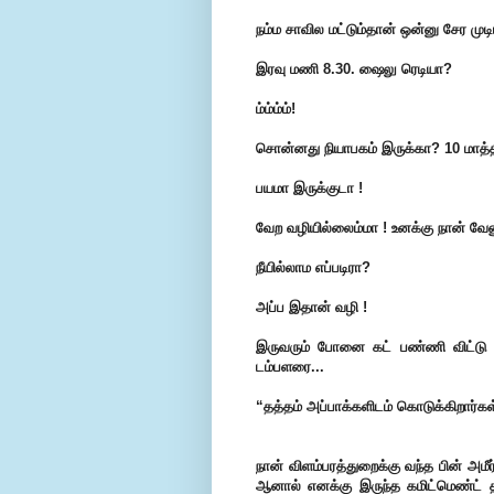
நம்ம சாவில மட்டும்தான் ஒன்னு சேர முடியும
இரவு மணி 8.30. ஷைலு ரெடியா?
ம்ம்ம்ம்!
சொன்னது நியாபகம் இருக்கா? 10 மாத்தி
பயமா இருக்குடா !
வேற வழியில்லைம்மா ! உனக்கு நான் வ
நீயில்லாம எப்படிரா?
அப்ப இதான் வழி !
இருவரும் போனை கட் பண்ணி விட்டு 
டம்பளரை...
“தத்தம் அப்பாக்களிடம் கொடுக்கிறார்கள
நான் விளம்பரத்துறைக்கு வந்த பின் அமீ
ஆனால் எனக்கு இருந்த கமிட்மெண்ட் தடு