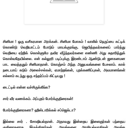
சினிமா ! ஒரு வசீகரமான அரக்கன். சினிமா மோகம் ! வாலில் நெருப்பை கட்டிக்
கொண்டு வெறியாட்டம் போடும் மாயக்குரங்கு. ஜெயித்தவர்களைப் பார்த்து
வெறியை ஏற்றிக் கொள்ளுமே தவிர வீழ்ந்தவர்களை எண்ணி அது சுதாரித்துக்
கொள்வதேயில்லை.
என் கல்லூரி படிப்புக்கு இரண்டாம் ஆண்டுடன் ஜனகனமன
பாட வைத்ததும் சினிமாதான். கொஞ்சம் அந்த அனுபவங்களை பேசலாம். கால்
நடையாய் கடும் அலைச்சல்கள், ஏமாற்றங்கள், புறக்கணிப்புகள், அவமானங்கள்
எல்லாம் கடந்து ஒரு சந்தர்ப்பம் கிட்டியது !
டைட்டில் என்ன வச்சிருக்கீங்க?
சார் வீர வணக்கம். அப்புறம் போர்க்குதிரைகள்!
போர்க்குதிரைகளா? ஹிஸ்டாரிக்கல் சப்ஜெக்டா?
இல்லை சார் . சோஷியல்தான். அதாவது இன்றைய இளைஞர்கள் பந்தைய
குதிரைகளாக இருக்கிறார்கள். அவங்களை அரசியல்வாதிகள் அவங்க