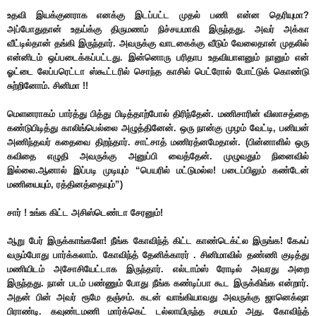
உதவி இயக்குனராக எனக்கு இடப்பட்ட முதல் பணி என்ன தெரியுமா?
அப்போதுதான் உதய்க்கு திருமணம் நிச்சயமாகி இருந்தது. அவர் அக்கா
வீட்டில்தான் தங்கி இருந்தார். அவருக்கு வாடகைக்கு வீடும் வேலைதான் முதலில்
என்னிடம் ஒப்படைக்கப்பட்டது. இன்னொரு பரிதாப உதவியாளனும் நானும் என்
ஓட்டை லேப்பரெட்டா ஸ்கூட்டரில் சொந்த காசில் பெட்ரோல் போட்டுக் கொண்டு
சுற்றினோம். சினிமா !!
மெளனராகம் பார்த்து பித்து பிடித்தாற்போல் திரிந்தேன். மணிசாரின் விலாசத்தை
கண்டுபிடித்து காலிங்பெல்லை அழுத்தினேன். ஒரு நான்கு முழம் வேட்டி, பனியன்
அணிந்தவர் கதைவை திறந்தார். சாட்சாத் மணிரத்னமேதான். (பின்னாளில் ஒரு
கவிதை எழுதி அவருக்கு அனுப்பி வைத்தேன். முழுவதும் நினைவில்
இல்லை.ஆனால் இப்படி முடியும் “பெயரில் மட்டுமல்ல! படைப்பிலும் கண்டேன்
மணியையும், ரத்தினத்தையும்”)
சார் ! உங்க கிட்ட அசிஸ்டெண்டா சேரனும்!
ஆறு பேர் இருக்காங்களே! நீங்க கோவிந்த் கிட்ட காண்டெக்ட்ல இருங்க! கேஃப்
வரும்போது பார்க்கலாம். கோவிந்த் தேனிக்காரர் . சினிமாவில் தண்ணி குடித்து
மணியிடம் அசோசியேட்டாக இருந்தார். எல்டாம்ஸ் ரோடில் அவரது அறை
இருந்தது. நான் படம் பண்ணும் போது நீங்க கண்டிப்பா கூட இருக்கிங்க என்றார்.
அதன் பின் அவர் ரூமே தஞ்சம். கடன் வாங்கியாவது அவருக்கு ஜானெக்‌ஷா
பிராண்டி. கவுண்டமணி மார்க்கெட் டல்லாயிருந்த சமயம் அது. கோவிந்த்