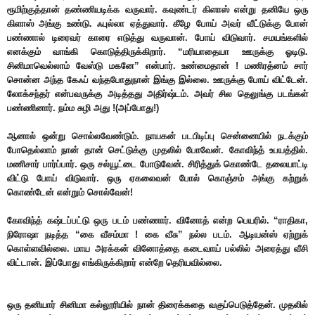
ரூமிற்குத்தான் தண்ணியடிக்க வருவார். கவுண்டர் கிளாஸ் என்று தனியே ஒரு
கிளாஸ் அங்கு உண்டு. ஃபுல்லா ஏத்துவார். கீழே போய் அவர் வீட்டுக்கு போன்
பண்ணால் டிரைவர் காரை எடுத்து வருவான். போய் விடுவார். சமயங்களில்
எனக்கும் வாங்கி கொடுத்திருக்கிறார். “மரியாதையா ஊருக்கு ஓடிடு.
சினிமாவெல்லாம் வேஸ்டு மகனே” என்பார். உண்மைதான் ! மணிரத்னம் சார்
சொன்ன அந்த கேஃப் வந்தபோது
நான் இங்கு இல்லை. ஊருக்கு போய் விட்டேன்.
லோக்சந்தர் என்பவருக்கு அடித்தது அதிர்ஷ்டம். அவர் சில தெலுங்கு படங்கள்
பண்ணினார். நம்ம சுழி அது !(அப்போது!)
ஆனால் ஒன்று சொல்லவேண்டும். நாயகன் படபிடிப்பு சென்னையில் நடக்கும்
போதெல்லாம் நான் தான் செட்டுக்கு முதலில் போவேன். கோவிந்த் உபயத்தில்.
மணிசார் பார்ப்பார். ஒரு சல்யூட்டை போடுவேன். சிரித்துக் கொண்டே தலையாட்டி
விட்டு போய் விடுவார். ஒரு ஏகலைவன் போல் கொஞ்சம் அங்கு கற்றுக்
கொண்டேன் என்றும் சொல்வேன்!
கோவிந்த் கஷ்டப்பட்டு ஒரு படம் பண்ணார். வினோத் என்ற பெயரில். “ராதிகா,
நிரோஷா நடித்த “கை வீசம்மா ! கை வீசு” நல்ல படம். ஆடியன்ஸ் ஏற்றுக்
கொள்ளவில்லை. மாய அரக்கன் வினோத்தை கடைவாய் பல்லில் அரைத்து வீசி
விட்டான். இப்போது எங்கிருக்கிறார் என்றே தெரியவில்லை.
ஒரு தனியார் சினிமா கல்லூரியில் நான் திரைக்கதை வகுப்பெடுத்தேன். முதலில்