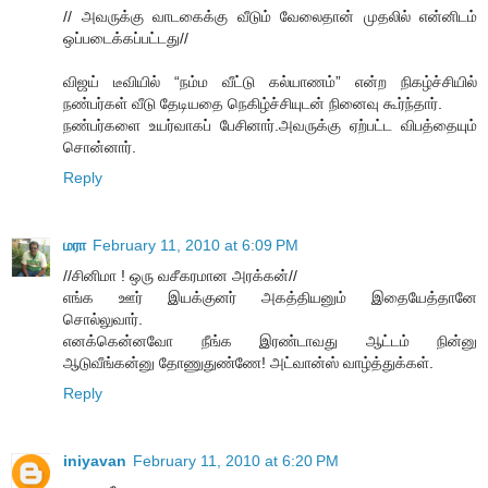
// அவருக்கு வாடகைக்கு வீடும் வேலைதான் முதலில் என்னிடம்
ஒப்படைக்கப்பட்டது//
விஜய் டீவியில் “நம்ம வீட்டு கல்யாணம்” என்ற நிகழ்ச்சியில்
நண்பர்கள் வீடு தேடியதை நெகிழ்ச்சியுடன் நினைவு கூர்ந்தார்.
நண்பர்களை உயர்வாகப் பேசினார்.அவருக்கு ஏற்பட்ட விபத்தையும்
சொன்னார்.
Reply
மரா
February 11, 2010 at 6:09 PM
//சினிமா ! ஒரு வசீகரமான அரக்கன்//
எங்க ஊர் இயக்குனர் அகத்தியனும் இதையேத்தானே
சொல்லுவார்.
எனக்கென்னவோ நீங்க இரண்டாவது ஆட்டம் நின்னு
ஆடுவீங்கன்னு தோணுதுண்ணே! அட்வான்ஸ் வாழ்த்துக்கள்.
Reply
iniyavan
February 11, 2010 at 6:20 PM