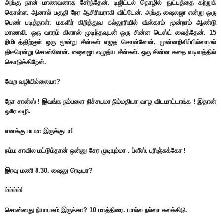
அங்கு நான் மாணவனாக சேர்ந்தேன். டிஜிட்டல் தொழில் நுட்பத்தை கற்றுக்
கொள்ள. ஆனால் பகுதி நேர ஆசிரியராகி விட்டேன். அங்கு ஷைலஜா என்று ஒரு
பெண் படித்தாள். மகளிர் கிறித்துவ கல்லூரியில் விஸ்காம் மூன்றாம் ஆண்டு
மாணவி. ஒரு வாரம் கிளாஸ் முடிந்தவுடன் ஒரு சின்ன டெஸ்ட் வைத்தேன். 15
நிமிடத்திற்குள் ஒரு மூன்று சீன்கள் எழுத சொன்னேன். முன்னறிவிப்பில்லாமல்
திடீரென்று சொன்னேன். ஷைலஜா எழுதிய சீன்கள். ஒரு சின்ன கதை வடிவத்தில்
கொடுக்கிறேன்.
வேற வழியில்லையா?
நோ சான்ஸ் ! இவங்க நம்பளை நிச்சயமா நிம்மதியா வாழ விடமாட்டாங்க ! இதான்
ஒரே வழி.
எனக்கு பயமா இருக்குடா!
நம்ம சாவில மட்டும்தான் ஒன்னு சேர முடியும்மா . ப்ளீஸ். புரிஞ்சுக்கோ !
இரவு மணி 8.30. ஷைலு ரெடியா?
ம்ம்ம்ம்!
சொன்னது நியாபகம் இருக்கா? 10 மாத்திரை. பால்ல நல்லா கலக்கிடு.