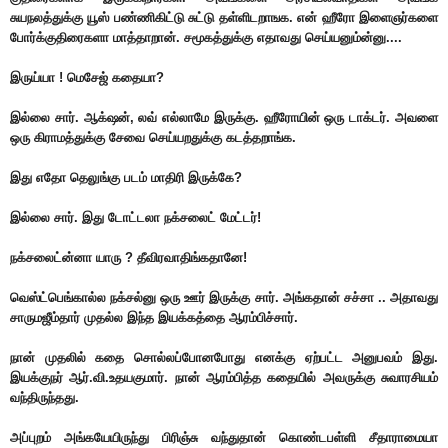
சுயநலத்துக்கு யூஸ் பண்ணிகிட்டு சுட்டு தள்ளிடறாஙக. என் ஹீரோ இளைஞர்களை
போர்க்குதிரைகளா மாத்தாறான். சமூகத்துக்கு எதாவது செய்யனும்ன்னு....
இருய்யா ! மெசேஜ் கதையா?
இல்லை சார். ஆக்‌ஷன், லவ் எல்லாமே இருக்கு. ஹீரோயின் ஒரு டாக்டர். அவளை
ஒரு கிராமத்துக்கு சேவை செய்யறதுக்கு கடத்தறாங்க.
இது எதோ தெலுங்கு படம் மாதிரி இருக்கே?
இல்லை சார். இது டோட்டலா நக்சலைட் மேட்டர்!
நக்சலைட்ன்னா யாரு ? தீவிரவாதிங்கதானே!
வெஸ்ட்பெங்கால்ல நக்சல்னு ஒரு ஊர் இருக்கு சார். அங்கதான் சச்சா .. அதாவது
சாருமஜீம்தார் முதல்ல இந்த இயக்கத்தை ஆரம்பிச்சார்.
நான் முதலில் கதை சொல்லப்போனபோது எனக்கு ஏற்பட்ட அனுபவம் இது.
இயக்குநர் ஆர்.வி.உதயகுமார். நான் ஆரம்பித்த கதையில் அவருக்கு சுவாரசியம்
வந்திருந்தது.
அப்புறம் அங்கயேயிருந்து பிரிஞ்சு வந்துதான் கொண்டபள்ளி சீதாராமையா