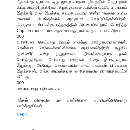
ஆர்.வி.உதயகுமாரை ஒரு முறை காதலர் தினத்தின் போது நான்
பேட்டி எடுத்திருக்கிறேன். கிழக்குவாசல் படத்தின் வழியே பரபரப்பாய்
இருந்தார். அவர் இயக்கிய கடைசி படமான ‘சின்ன ராமசாமி பெரிய
ராமசாமி‘ போதெல்லாம் அவருடன் தொடர்பிலிருக்கிறேன்.
அவருடைய பேட்டிக்கு புத்தகத்தின் அட்டையில் நான் கொடுத்த
Caption வாசகம் ‘மனதைச் சுமப்பதுதான் காதல் ; உடலை அல்ல‘
000
அதேபோல செய்யாறு ரவியும் எனக்கு அறிமுகமானவர்தான்.
சென்னை தொலைக்காட்சிக்காக அசோகமித்திரன் எழுதிய
‘தண்ணீர்‘ என்ற குறுநாவலை திரைக்கதையாக நான்
செய்திருந்தேன். செய்யாறு ரவிதான் அதை இயக்குவதாக
இருந்தது. அப்போது சென்னையில் கடும் தண்ணீர் பிரச்சனை
இருந்ததால், அந்த திரைக்கதை வாசிக்காமலே நிராகரிக்கப்பட்டு
விட்டது.
000
எல்லாம் பழைய நினைவுகள்.
நீங்கள் விரைவில் பல வெற்றிகளை பெறவேண்டுமென்று
வாழ்த்துகிறேன்.
Reply