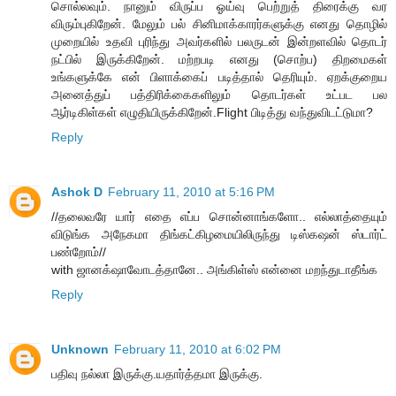
சொல்லவும். நானும் விருப்ப ஓய்வு பெற்றுத் திரைக்கு வர
விரும்புகிறேன். மேலும் பல் சினிமாக்காரர்களுக்கு எனது தொழில்
முறையில் உதவி புரிந்து அவர்களில் பலருடன் இன்றளவில் தொடர்
நட்பில் இருக்கிறேன். மற்றபடி எனது (சொற்ப) திறமைகள்
உங்களுக்கே என் பிளாக்கைப் படித்தால் தெரியும். ஏறக்குறைய
அனைத்துப் பத்திரிக்கைகளிலும் தொடர்கள் உட்பட பல
ஆர்டிகிள்கள் எழுதியிருக்கிறேன்.Flight பிடித்து வந்துவிடட்டுமா?
Reply
Ashok D
February 11, 2010 at 5:16 PM
//தலைவரே யார் எதை எப்ப சொன்னாங்களோ.. எல்லாத்தையும்
விடுங்க அநேகமா திங்கட்கிழமையிலிருந்து டிஸ்கஷன் ஸ்டார்ட்
பண்றோம்//
with ஜானக்‌ஷாவோடத்தானே.. அங்கிள்ஸ் என்னை மறந்துடாதீங்க
Reply
Unknown
February 11, 2010 at 6:02 PM
பதிவு நல்லா இருக்கு.யதார்த்தமா இருக்கு.