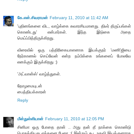
கே.என்.சிவராமன்
February 11, 2010 at 11:42 AM
'புதினங்களை விட, வாழ்க்கை சுவாரசியமானது. திடீர் திருப்பங்கள்
கொண்டது' என்பார்கள். இந்த இடுகை அதை
மெய்ப்பித்திருக்கிறது.
விரைவில் ஒரு பத்திரிகையாளனாக இயக்குநர் 'மணி'ஜியை
நேர்காணல் செய்வேன் என்ற நம்பிக்கை உங்களைப் போலவே
எனக்கும் இருக்கிறது :)
'அட்வான்ஸ்' வாழ்த்துகள்.
தோழமையுடன்
பைத்தியக்காரன்
Reply
மீன்துள்ளியான்
February 11, 2010 at 12:05 PM
சினிமா ஒரு போதை தான் .. அது தன் தீ நாக்கை கொண்டு
பொசுக்கியது எத்தனை பேரை :( இன்றும் கூட உதவி இயக்குனராக