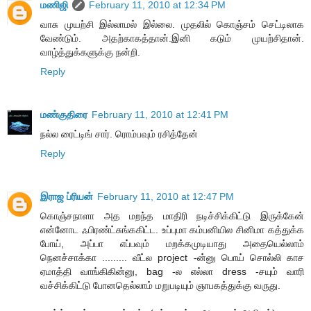
மணிஜி
February 11, 2010 at 12:34 PM
வாசு முயற்சி இல்லாமல் இல்லை. முதலில் கொஞ்சம் செட்டிலாக
வேண்டும். அதற்காகத்தான்.இனி கடும் முயற்சிதான்.
வாழ்த்துக்களுக்கு நன்றி.
Reply
மண்குதிரை
February 11, 2010 at 12:41 PM
நல்ல ரைட்டிங் சார். ரொம்பவும் ரசித்தேன்
Reply
இராஜ ப்ரியன்
February 11, 2010 at 12:47 PM
கொஞ்சநாளா அத மறந்த மாதிரி நடிச்சிக்கிட்டு இருக்கேன்
என்னோட ஃபிரண்ட்சுங்ககிட்ட. உப்புமா கம்பனியில சினிமா கத்துக்க
போய், அப்பா எப்பவும் மறக்கமுடியாது அதையெல்லாம்
நெனச்சாக்கா ......... வீட்ல project -ன்னு பொய் சொல்லி காச
ஏமாத்தி வாங்கிகின்னு, bag -ல எல்லா dress -சயும் வாரி
வச்சிக்கிட்டு போனதெல்லாம் மறுபடியும் ஞாபகத்துக்கு வருது.