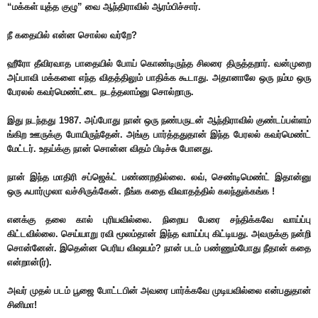
“மக்கள் யுத்த குழு” வை ஆந்திராவில் ஆரம்பிச்சார்.
நீ கதையில் என்ன சொல்ல வர்றே?
ஹீரோ தீவிரவாத பாதையில் போய் கொண்டிருந்த சிலரை திருத்தறார். வன்முறை
அப்பாவி மக்களை எந்த விதத்திலும் பாதிக்க கூடாது. அதானாலே ஒரு நம்ம ஒரு
பேரலல் கவர்மெண்ட்டை நடத்தலாம்னு சொல்றாரு.
இது நடந்தது 1987. அப்போது நான் ஒரு நண்பருடன் ஆந்திராவில் குண்டப்பள்ளம்
ங்கிற ஊருக்கு போயிருந்தேன். அங்கு பார்த்ததுதான் இந்த பேரலல் கவர்மெண்ட்
மேட்டர். உதய்க்கு நான் சொன்ன விதம் பிடிச்சு போனது.
நான் இந்த மாதிரி சப்ஜெக்ட் பண்ணறதில்லை. லவ், செண்டிமெண்ட் இதான்னு
ஒரு ஃபார்முலா வச்சிருக்கேன். நீங்க கதை விவாதத்தில் கலந்துக்கங்க !
எனக்கு தலை கால் புரியவில்லை. நிறைய பேரை சந்திக்கவே வாய்ப்பு
கிட்டவில்லை. செய்யாறு ரவி மூலம்தான் இந்த வாய்ப்பு கிட்டியது. அவருக்கு நன்றி
சொன்னேன். இதென்ன பெரிய விஷயம்? நான் படம் பண்ணும்போது நீதான் கதை
என்றான்(ர்).
அவர் முதல் படம் பூஜை போட்டபின் அவரை பார்க்கவே முடியவில்லை என்பதுதான்
சினிமா!