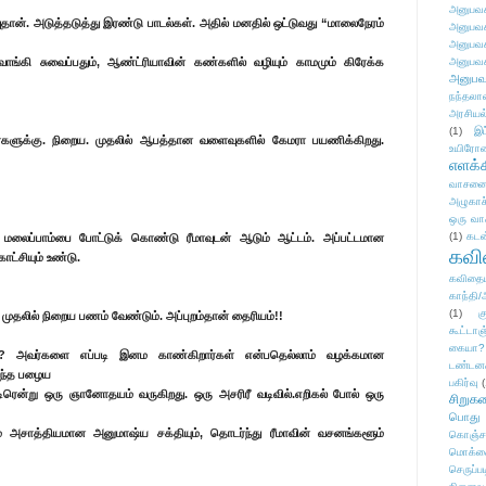
அனுபவக
ன். அடுத்தடுத்து இரண்டு பாடல்கள். அதில் மனதில் ஒட்டுவது “மாலைநேரம்
அனுபவக
அனுபவக
ாங்கி சுவைப்பதும், ஆண்ட்ரியாவின் கண்களில் வழியும் காமமும் கிரேக்க
அனுபவக
அனுபவ
நந்தலால
அரசியல
(1)
இட
ர்களுக்கு. நிறைய. முதலில் ஆபத்தான வளைவுகளில் கேமரா பயணிக்கிறது.
உயிரோ
எளக்க
வாசனை/க
அழுகாச
ஒரு வா
(1)
கடன
 மலைப்பாம்பை போட்டுக் கொண்டு ரீமாவுடன் ஆடும் ஆட்டம். அப்பட்டமான
கவ
காட்சியும் உண்டு.
கவிதைய
காந்தி/
(1)
க
ுதலில் நிறைய பணம் வேண்டும். அப்புறம்தான் தைரியம்!!
கூட்டா
கையா?
ர்? அவர்களை எப்படி இனம காண்கிறார்கள் என்பதெல்லாம் வழக்கமான
டண்டன
ந்த பழைய
பகிர்வு
(
ிரென்று ஒரு ஞானோதயம் வருகிறது. ஒரு அசரிரீ வடிவில்.எறிகல் போல் ஒரு
சிறுக
பொது
ம் அசாத்தியமான அனுமாஷ்ய சக்தியும், தொடர்ந்து ரீமாவின் வசனங்களூம்
கொஞ்ச
மொக்க
செருப்ப