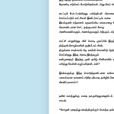
தோண்டி எடுக்கப் போடுகிறார்கள். அது மிகப் 
டைட்டில் போடப்படுகிறது. பார்த்திபன் அரச
செய்யப்படும் காட்சிகள் இண்டர்கட்டில். கலை
இயக்குனர் சந்தானம் உருவாக்கிய மகரயாழை ச
பிரமாண்டமான செட். தத்ரூபமாய் சோழ
அணிகலண்களும், அணங்குகளும் அற்புதம். சந்
காட்சி மாறுகிறது. மீன் கொடி முகப்பில் இர
நர்த்தகி.சோழர்களின் குறியீடாய் சிலர்.
திருக்கை சவுக்கால் அடி வாங்கி கொண்டு ஆடுக
செய்கிறது. இந்த அளவு இரத்தமும்
வன்முறையும் இதற்கு முன் தமிழ் சினிமாவில
பார்த்து கேள்வி எழுப்புகிறான். ஏன்?
இவர்களுக்கு இந்த கொடுந்தண்டனை ஏன்என்ற
பகைக்கான காரணம் சற்றே புரியாத தமிழில் ப
விவரிப்புகளாய்!!
நவீன களத்துக்கு கதை நகருகிறது.ஹைடெக் 
சாயல்.
“சோழன் புதைத்து வைத்திருக்கும் மொத்த தங்கத