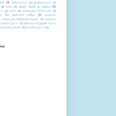
ிக்ஸ்
(3)
ரீமிக்ஸ்/ஒப்பாரி
(1)
ரீமேக்/மொக்கை
(1)
வலைப் பதிவர் நல வாரியம்
(2)
(1)
வண்டி
(1)
--1
(1)
வாசிப்பு
(1)
விபரீதம்/விகடன்/விமர்சனம்
(1)
விளம்பரம்/ பகிர்வு
(2)
ம்
(1)
விளம்பரம்/
ட்டம்/தற்பெருமை/பீற்றிக்கொள்ளுதல்/
(1)
வீண்வம்பு/
ேலை/நாட்டுநடப்பு
(1)
ஜ்யோவ்ராம்/அனுஜன்யா/வாசு/
ண்மத்தமிழன்/கேபிள்
(1)
ஸ்மைல்/குறும்படம்
(1)
wers