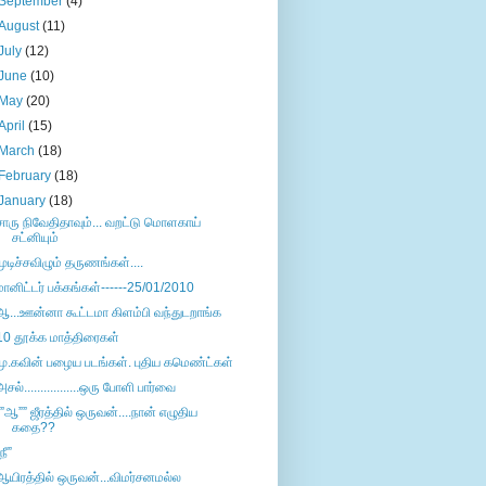
September
(4)
August
(11)
July
(12)
June
(10)
May
(20)
April
(15)
March
(18)
February
(18)
January
(18)
சாரு நிவேதிதாவும்... வறட்டு மொளகாய்
சட்னியும்
முடிச்சவிழும் தருணங்கள்....
மானிட்டர் பக்கங்கள்------25/01/2010
ஆ...ஊன்னா கூட்டமா கிளம்பி வந்துடறாங்க
10 தூக்க மாத்திரைகள்
மு.கவின் பழைய படங்கள். புதிய கமெண்ட்கள்
அசல்.................ஒரு போளி பார்வை
””ஆ”” ஜீரத்தில் ஒருவன்....நான் எழுதிய
கதை??
நீ”
ஆயிரத்தில் ஒருவன்...விமர்சனமல்ல