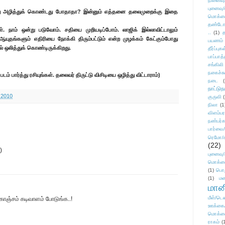
நினைவு
புனைவு
து அழித்துக் கொண்டது போதாதா? இன்னும் எத்தனை தலைமுறைக்கு இதை
மொக்க
தண்டோரா
். நாம் ஒன்று படுவோம். சதியை முறியடிப்போம். லாஜிக் இல்லாவிட்டாலும்
..
(1)
த
ஆயுதங்களும் எதிரியை நோக்கி திரும்பட்டும் என்ற முழக்கம் கேட்கும்போது
பயணம்
ல் ஒலித்துக் கொண்டிருக்கிறது.
தீர்ப்பு
பாப்பாத்
சங்கிலி
நகைச்ச
் பார்த்து ரசியுங்கள். தலைவர் திருட்டு விசிடியை ஒழித்து விட்டாராம்)
நடை
(
நாட்டுந
 2010
குருவி
நிலா
(1
விளம்பர
நண்பர்க
பார்வை/
ரெமோ/க
(22)
)
புனைவ
மொக்க
(1)
பொ
(1)
மன
மானி
மீள்/டெஸ
ஞ்சம் கடிவாளம் போடுங்க..!
ஊக்கை
மொக்க
ராகம்
(