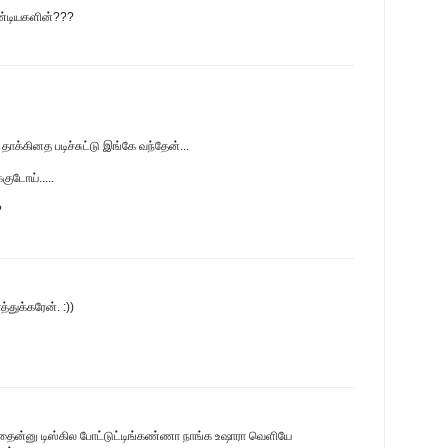
பாண்டியகளின்???
ாக்கினத படிச்சுட்டு இங்கே வந்தேன்...
குடோய்.....
?
்துக்கரேன். :))
ைன்னு டிஸ்கில போட்டுட்டிங்கண்ணா நாங்க உஷாரா வெளியே