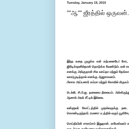
Tuesday, January 19, 2010
””ஆ”” ஜீரத்தில் ஒருவன
இந்த கதை முழுக்க என் கற்பனையே! சேர, 
ஜிரிடிக்‌ஷனில்தான் தொடுக்க வேண்டும். ஏன் எ
எனக்கு அங்குதான் சில வாய்தா மற்றும் தேங்க
வாசு)முடித்தால் எனக்கு ஆஜராகலாம்.
பீஸாக அய்யனார் கம்மா மற்றும் கோவில் மிருகம
டெல்லி. சி.பி.ஐ. தலைமை நிலையம். அங்கிருந்
ஆனால் அவர் சீட்டில் இல்லை.
வள்ளுவர் கோட்டத்தில் முதல்வருக்கு நடை
கொண்டிருந்தார். ரமணா படத்தில் வரும் யூகிசே
செய்தியின் சாராம்சம் இதுதான். ராமேஸ்வரம் கட
ஒரு ஆயுத குவியலை பயங்கரவாதிகள்