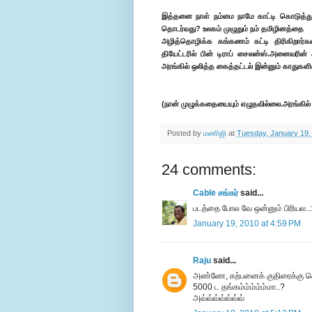
இத்தனை நாள் நம்மை நாமே காட்டி கொடுத்
தொடர்வது? உலகம் முழுதும் நம் தமிழினத்தை
அழித்தொழிக்க கங்கணம் கட்டி திரிகிறார்கள
தியேட்டரில் பின் டிராப் சைலன்ஸ்.அனைவரின்
அரங்கில் ஒலித்த கைத்தட்டல் இன்னும் காதுகளி
(நான் முழுக்கதையையும் எழுதவில்லை.அரங்கில் படம
Posted by
மணிஜி
at
Tuesday, January 19,
24 comments:
Cable சங்கர்
said...
படத்தை போல வே ஒன்னும் பிரியல..:
January 19, 2010 at 4:59 PM
Raju
said...
அண்ணே, கற்பனைக் குதிரைக்கு கொ
5000 ட தங்கம்ம்ம்ம்ம்மா..?
அவ்வ்வ்வ்வ்வ்வ்