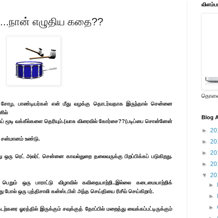
விளம்ப
்....நான் எழுதிய கதை??
தொலைக
சோழ, பாண்டியர்கள் என் மீது வழக்கு தொடர்வதாக இருந்தால் சென்னை
னில்
Blog A
ாய் மூடி வக்கீல்களை தெரியும்.(வாசு விரைவில் கோர்சை??(படிப்பை சொன்னேன்
►
20
் சன்மானம் உண்டு.
►
20
►
20
து ஒரு ரெட் அலர்ட் சென்னை காவல்துறை தலைவருக்கு பிறப்பிக்கப் படுகிறது.
►
20
▼
20
 பெறும் ஒரு பாராட்டு விழாவில் கவிதையாற்றி..இல்லை கடைமையாற்றிக்
►
து
போல் ஒரு புத்திசாலி கன்ஸ்டபிள் அந்த செய்தியை ரிசீவ் செய்கிறார்.
►
►
ற்கரை ஓரத்தில் இருக்கும் சவுக்குத் தோப்பில் மறைத்து வைக்கப்பட்டிருக்கும்