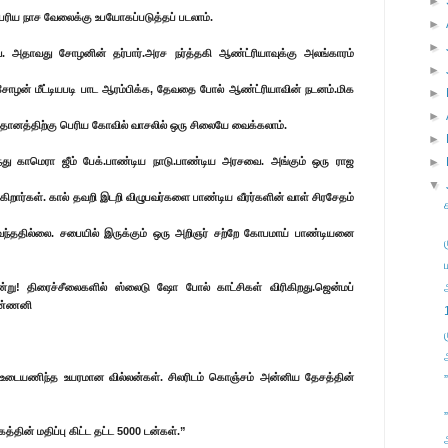
►
பெரிய நாச வேலைக்கு உபயோகப்படுத்தப் படலாம்.
►
►
வை. அதாவது சோழனின் தர்பார்.அரச நர்த்தகி ஆண்ட்ரியாவுக்கு அலங்காரம்
►
ோழன் மீட்டியபடி பாட ஆரம்பிக்க, தேவதை போல் ஆண்ட்ரியாவின் நடனம்.மிக
►
►
தானத்திற்கு பெரிய கோவில் வாசலில் ஒரு சிலையே வைக்கலாம்.
►
ுந்து காமெரா ஜீம் பேக்.பாண்டிய நாடு.பாண்டிய அரசவை. அங்கும் ஒரு ராஜ
►
▼
ிறார்கள். கால் தவறி இடறி விழுபவர்களை பாண்டிய வீரர்களின் வாள் சிரசேதம்
் வந்ததில்லை. சபையில் இருக்கும் ஒரு அறிஞர் சற்றே கோபமாய் பாண்டியனை
ு! திரைச்சீலைகளில் ஸ்லைடு ஷோ போல் காட்சிகள் விரிகிறது.ஜென்மப்
ிண்ணனி
உடையணிந்த உயரமான வில்லன்கள். சிலரிடம் கொஞ்சம் அன்னிய தேசத்தின்
”
்தின் மதிப்பு கிட்ட தட்ட 5000 டன்கள்.”