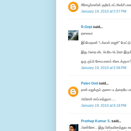
//சோழர்களின் குறியீடாய் சிலர்// 
January 19, 2010 at 5:57 PM
R.Gopi
said...
தலைவா
இப்போதான் “டக்ளஸ் ராஜூ” போட்டு த
இது அதை விட பெரிய டெர்ரரா இருக்
ஒரு குப்பி சோமபானம் கிடைக்குமா
January 19, 2010 at 5:58 PM
Paleo God
said...
நான் எதுக்கும் குணா படத்தையே பாத
அபிராமி காப்பாத்துமா.....
January 19, 2010 at 6:18 PM
Prathap Kumar S.
said...
அண்ணே... இது பின்நவினத்துவ கத