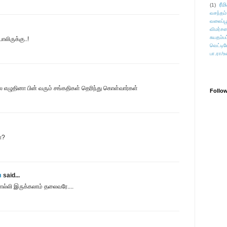
ரீம
(1)
வசந்தம்
வலைப்பூ
விமர்சன
சுயதம்ப
லிருக்கு..!
வெட்டிவ
பா.ரா/உ
 எழுதினா பின் வரும் சங்கதிகள் தெரிந்து கொள்வார்கள்
Follo
ா?
m
said...
ொல்லி இருக்கலாம் தலைவரே....