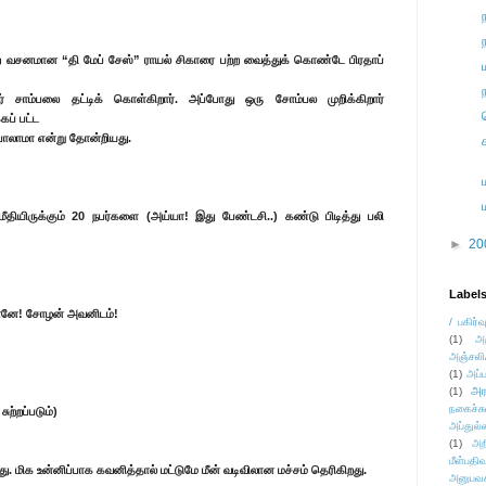
்ற வசனமான “தி மேப் சேஸ்” ராயல் சிகாரை பற்ற வைத்துக் கொண்டே பிரதாப்
ார் சாம்பலை தட்டிக் கொள்கிறார். அப்போது ஒரு சோம்பல முறிக்கிறார்
ப் பட்ட
ு போலாமா என்று தோன்றியது.
மீதியிருக்கும் 20 நபர்களை (அய்யா! இது பேண்டசி..) கண்டு பிடித்து பலி
►
20
Label
கிறானே! சோழன் அவனிடம்!
/ பகிர்வ
(1)
அ
அஞ்சலி
(1)
அப்ப
அர
(1)
நகைச்ச
ுற்றப்படும்)
அப்துல்
(1)
அற
மீள்பதிவ
து. மிக உன்னிப்பாக கவனித்தால் மட்டுமே மீன் வடிவிலான மச்சம் தெரிகிறது.
அனுபவக