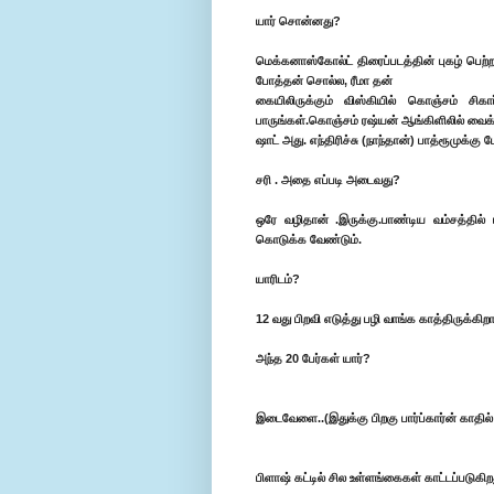
யார் சொன்னது?
மெக்கனாஸ்கோல்ட் திரைப்படத்தின் புகழ் பெற
போத்தன் சொல்ல, ரீமா தன்
கையிலிருக்கும் விஸ்கியில் கொஞ்சம் சிக
பாருங்கள்.கொஞ்சம் ரஷ்யன் ஆங்கிளிலில் வைக்க
ஷாட் அது. எந்திரிச்சு (நாந்தான்) பாத்ரூமுக்க
சரி . அதை எப்படி அடைவது?
ஒரே வழிதான் .இருக்கு.பாண்டிய வம்சத்தில் 
கொடுக்க வேண்டும்.
யாரிடம்?
12 வது பிறவி எடுத்து பழி வாங்க காத்திருக்
அந்த 20 பேர்கள் யார்?
இடைவேளை..(இதுக்கு பிறகு பார்ப்கார்ன் காதில் ச
பிளாஷ் கட்டில் சில உள்ளங்கைகள் காட்டப்படுகிற