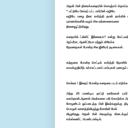
அதன் பின் திரைக்கதையில் கொஞ்சம் தொய்வுதா
“ மட்டுமே பிளவுப் பட்ட மார்பின் வழியே
வழியே மழை நீரை கார்த்தி தான் நாக்கில் வ
புராணங்களில் வரும் சில வர்ணனைகளை
நினைவூட்டுகிறது.
கதையில் ட்விஸ்ட் இல்லையா? என்று கேட்பவ
ஆம்.ரீமா, ஆண்ட்ரியா மற்றும் கிரேக்க
தேவதைகள் போன்ற சில ஜீனியர் நடிகைகள்.
கற்குகை போன்ற செட்டில் கார்த்தி தோளில்
காமக்குறியீடு. உச்சகட்டமாய் பாம்புகள் புணரும்
செல்வா ! இதைப் போன்ற கதையை படம் எடுக்க ம
அந்த 20 பாண்டிய நாட்டு வாரிசுகள் யா
களம்தான்.ஆனால் அவர்களை பலி கொடுக்க அ
சோழனிடம் ஒப்படைத்த பின் இவர்களுக்கு திட
பொருள் வானத்திலிருந்து ரீமாவின் மேல்
விழுகிறது. அதன் பின் அவருக்கு கிடைக்கு
எக்ஸ்லண்ட். பெண்டாஸ்டிக்.