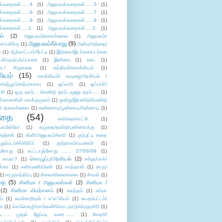
்கதைகள்......4
(1)
அனுபவக்கதைகள்......5
(1)
்கதைகள்......6
(1)
அனுபவக்கதைகள்......7
(1)
்கதைகள்......8
(1)
அனுபவக்கதைகள்......9
(1)
்கதைகள்.....1
(1)
அனுபவக்கதைகள்.....2
(1)
ம்
(2)
அனுபவம்/நகைச்சுவை
(1)
அனுபவம்/
அனுபவம்/பொது
(9)
ா/பகிர்வு
(1)
அன்பு/அத்தை/
்
(1)
ஆற்காட்டார்/பேட்டி
(1)
இடுகை/இடர்கை/படர்கை
்லி/குஷ்பு/நப்பாசை
(1)
இனிமை
(1)
உடை
(1)
டை/ சிறுகதை
(1)
எந்திரன்/எளக்கியம்
(1)
ியம்
(15)
எளக்கியம்/ கவுஜை/அரசியல் /
ற்பூரம்/கற்பு/களவு
(1)
ஒப்பாரி
(1)
ஒப்பாரி/
்சி
(1)
ஒரு தரம்... ரெண்டு தரம்..மூணு தரம்.....
(1)
க்காளனின் வாக்குமூலம்
(1)
ஒன்று/இரண்டு/பெண்டு
் /நகைச்சுவை
(1)
கண்ணாடி/முன்னாடி/பின்னாடி
(1)
ிதை
(54)
கவிதை/காட்சி
(1)
ாமில்லே/
(1)
கழுதை/தவிடு/புண்ணாக்கு
(1)
அஞ்சலி
(1)
கிளி/அனுபவம்/லாரி
(1)
கு(பு)ட்டி கதை
ுறும்படம்/ஸ்கிரிப்ட்
(1)
குற்றாலம்/பயணம்/
(1)
ஞ்சோறு
(1)
கூட்டாஞ்சோறு ...... 27/06/09
(1)
கொழுப்பு/அரசியல்
(2)
 காதா?
(1)
சங்கு/பால்/
க்கா
(1)
சனி/மணி/பிணி
(1)
சாத்தான்
(1)
சாரு/
1)
சாரு/சந்திப்பு
(1)
சிலை/விலை/கலை
(1)
சிவன்
(1)
தை
(5)
சினிமா / அனுபவங்கள்
(2)
சினிமா /
(2)
சினிமா விமர்சனம்
(4)
சுகந்தம்
(1)
சும்மா
ம்
(1)
சுயசொறிதல் / எ”ள”கியம்
(1)
சுயதம்பட்டம்/
ை
(1)
செம்மொழி/மாங்கனி/கொடநாடு/விருதகிரி
(1)
டி...... முதல் ஜேப்படி வரை.......
(1)
சேஷூ/