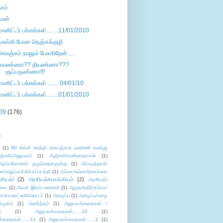
நாம்
நான்
மானிட்டர் பக்கங்கள்........11/01/2010
நசுங்கி போன நெஞ்சுக்குழி
கொஞ்சம் நானும் பேசுகிறேன்.....
சுவண்ணா?? தியண்ணா???
சூப்பருண்ணா!!!
மானிட்டர் பக்கங்கள்........ 04/01/10
மானிட்டர் பக்கங்கள்........01/01/2010
09
(176)
s
ு
(1)
90 மில்லி ஊத்தி..கொஞ்சமா தண்ணி கலந்து
ஞ்சலி/அனுபவம்
(1)
அஞ்சலி/கண்ணதாசன்
(1)
/கும்பகோணம் குழந்தைகளுக்கு
(1)
அப்படித்தான்
ளம்/துப்பாக்கி/பாப்பாத்தி
(1)
அம்மா/சும்மா/மொக்கை
சியல்/
(2)
அரசியல்/எளக்கியம்
(2)
அரசியல்/
ுவை
(1)
அவள் இளம் மனைவி
(1)
அழகு/கதிர்/ரம்யா/
லா/ராமலட்சுமி/தொடர்
(1)
அழைப்பு
(1)
அழைப்பு/மழை
ிமுகம்
(1)
அனர்த்தம்
(1)
அனுபவக்கதைகள் /
ு
(1)
அனுபவக்கதைகள்......10
(1)
்கதைகள்......11
(1)
அனுபவக்கதைகள்......3
(1)