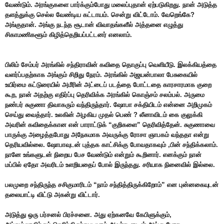
வேண்டும். அரங்குகளை பார்க்கும்போது மலைப்புதான் ஏற்படுகிறது. நான் அடுத்த
தளத்துக்கு செல்ல வேண்டிய கட்டாயம். சென்று விட்டோம். வேறெங்கே?
அங்குதான். அங்கு நடந்த சூடான் விவாதங்களீல் அத்தனை எழுத்து
சிகாமணிகளூம் கிழித்தெறியப்பட்டனர் எனலாம்.
பிலிம் சேம்பர் அரங்கில் சந்திராவின் கவிதை தொகுப்பு வெளியீடு. இலக்கியத்தை
வளர்ப்பதற்காக அங்கும் சிறிது நேரம். அரங்கில் அஜயன்பாலா பேசுகையில்
உயிர்மை கட்டுரையில் அமீரின் அட்டைப் படத்தை போட்டதை காரசாரமாக குறை
கூற, நான் அதற்கு எதிர்ப்பு தெரிவிக்க அரங்கில் கொஞ்சம் சலம்பல். அருமை
நண்பர் சுகுணா திவாகரும் வந்திருந்தார். ஷோபா சக்தியிடம் என்னை அறிமுகம்
செய்து வைத்தார். உலகின் அழகிய முதல் பெண் ? லீனாவிடம் கை குலுக்கி
அவரின் கவிதைக்கான என் பாராட்டுக் “குறிகளை” தெரிவித்தேன். சுகுணாவை
பாருக்கு அழைத்தபோது அநேகமாக அவருக்கு ரோசா ஞாபகம் வந்ததா என்று
தெரியவில்லை. ஷோபாவுடன் புத்தக காட்சிக்கு போவதாகவும் ,பின் சந்திக்கலாம்.
நானே உங்களுடன் நிறைய பேச வேண்டும் என்றும் கூறினார். எனக்கும் நான்
மப்பில் ஏதோ அவரிடம் உளறியதைப் போல் இருந்தது. சரியாக நினைவில் இல்லை.
பலமுறை சந்திருந்த சசிகுமாரிடம் “நாம் சந்தித்திருக்கிறோம்” என புன்னகையுடன்
தலையாட்டி விட்டு அகன்று விட்டார்.
அடுத்து ஒரு பர்சனல் பிரச்சனை. அது ஏற்கனவே கேபிளுக்கும்,