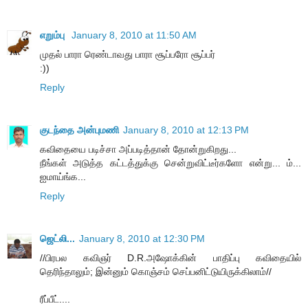
எறும்பு
January 8, 2010 at 11:50 AM
முதல் பாரா ரெண்டாவது பாரா சூப்பரோ சூப்பர்
:))
Reply
குடந்தை அன்புமணி
January 8, 2010 at 12:13 PM
கவிதையை படிச்சா அப்படித்தான் தோன்றுகிறது...
நீங்கள் அடுத்த கட்டத்துக்கு சென்றுவிட்டீர்களோ என்று... ம்...
ஐமாய்ங்க...
Reply
ஜெட்லி...
January 8, 2010 at 12:30 PM
//பிரபல கவிஞர் D.R.அஷோக்கின் பாதிப்பு கவிதையில்
தெரிந்தாலும்; இன்னும் கொஞ்சம் செப்பனிட்டுயிருக்கிலாம்//
ரீப்பீட்....