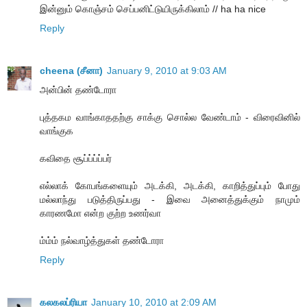
இன்னும் கொஞ்சம் செப்பனிட்டுயிருக்கிலாம் // ha ha nice
Reply
cheena (சீனா)
January 9, 2010 at 9:03 AM
அன்பின் தண்டோரா
புத்தகம வாங்காததற்கு சாக்கு சொல்ல வேண்டாம் - விரைவினில்
வாங்குக
கவிதை சூப்ப்ப்ப்பர்
எல்லாக் கோபங்களையும் அடக்கி, அடக்கி, காறித்துப்பும் போது
மல்லாந்து படுத்திருப்பது - இவை அனைத்துக்கும் நாமும்
காரணமோ என்ற குற்ற உணர்வா
ம்ம்ம் நல்வாழ்த்துகள் தண்டோரா
Reply
கலகலப்ரியா
January 10, 2010 at 2:09 AM