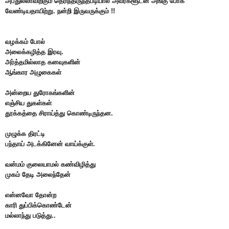
அப்துல்லாவிற்கும் தெரிந்திருந்தபடியால் அவர்களூடன் அங்கு போக
வேண்டியதாயிற்று. நன்றி இருவருக்கும் !!
வழக்கம் போல்
அலைக்கழித்த இரவு.
அர்த்தமில்லாத கனவுகளின்
ஆங்கார அழுகைகள்
அன்றைய துரோகங்களின்
எஞ்சிய துகள்கள்
தூக்கத்தை சிராய்த்து கொண்டிருந்தன.
முழுக்க திரட்டி
பந்தாய் அடக்கினேன் வாய்க்குள்.
வன்மம் குலையாமல் கண்விழித்து
முகம் தேடி அலைந்தேன்
என்னவோ தோன்ற
காரி துப்பிக்கொண்டேன்
மல்லாந்து படுத்து..