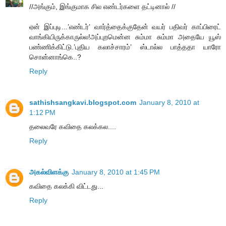
//அங்கும், இங்குமாக சில எண்டர்களை தட்டினால் //
ஏன் இப்புடி...’எண்டர்’ வார்த்தைக்குதேன் வயர் பதிவர் காப்பிரைட்
வாங்கியிருக்காருல்ல!அப்புறமென்ன சும்மா சும்மா அதையே யூஸ்
பண்ணிக்கிட்டு.’புதிய கலாச்சாரம்’ ஸ்டால்ல பாத்ததா யாரோ
சொன்னாங்கெ..?
Reply
sathishsangkavi.blogspot.com
January 8, 2010 at
1:12 PM
தலைவரே கவிதை கலக்கல....
Reply
அகல்விளக்கு
January 8, 2010 at 1:45 PM
கவிதை கலக்கி விட்டது...
Reply