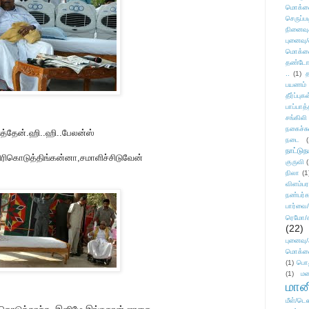
மொக்க
செருப்ப
நினைவு
புனைவு
மொக்க
தண்டோரா
..
(1)
த
பயணம்
தீர்ப்பு
பாப்பாத்
சங்கிலி
நகைச்ச
ுத்தேன்.ஹி..ஹி..பேலன்ஸ்
நடை
(
நாட்டுந
ிரிகொடுத்திங்கன்னா,சமாளிச்சிடுவேன்
குருவி
நிலா
(1
விளம்பர
நண்பர்க
பார்வை/
ரெமோ/க
(22)
புனைவ
மொக்க
(1)
பொ
(1)
மன
மானி
மீள்/டெஸ