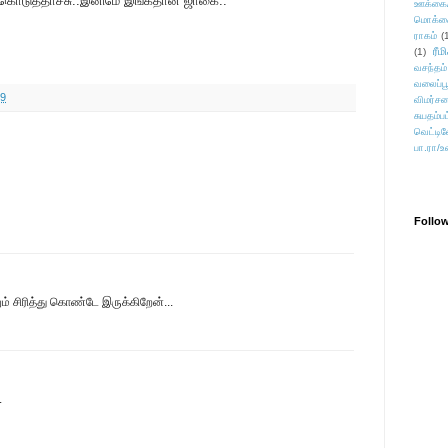
் கொடுத்தாச்சு..இனிமே இங்கதான் ஜாகை..
ஊக்கை
மொக்க
ராகம்
(
ரீம
(1)
வசந்தம்
வலைப்பூ
09
விமர்சன
சுயதம்ப
வெட்டிவ
பா.ரா/உ
Follo
ம் சிரித்து கொண்டே இருக்கிறேன்...
.