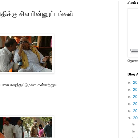
விளம்ப
திக்கு சில பின்னூட்டங்கள்
தொலைக
Blog A
►
20
பலை கவுத்துட்டு,உங்க கன்னத்துல
►
20
►
20
►
20
►
20
▼
20
►
►