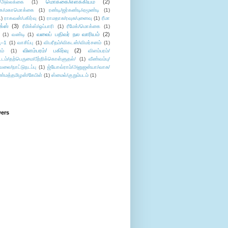
மொக்கை/எளக்கியம்
(2)
/அல்லக்கை
(1)
ை/மகாமொக்கை
(1)
ரண்டி/ஜர்கண்டி/ஏமூண்டி
(1)
1)
ராகவன்/பகிர்வு
(1)
ராமதாசு/ரவுசு/புனைவு
(1)
ரீமா
ிக்ஸ்
(3)
ரீமிக்ஸ்/ஒப்பாரி
(1)
ரீமேக்/மொக்கை
(1)
வலைப் பதிவர் நல வாரியம்
(2)
(1)
வண்டி
(1)
--1
(1)
வாசிப்பு
(1)
விபரீதம்/விகடன்/விமர்சனம்
(1)
விளம்பரம்/ பகிர்வு
(2)
ம்
(1)
விளம்பரம்/
ட்டம்/தற்பெருமை/பீற்றிக்கொள்ளுதல்/
(1)
வீண்வம்பு/
ேலை/நாட்டுநடப்பு
(1)
ஜ்யோவ்ராம்/அனுஜன்யா/வாசு/
ண்மத்தமிழன்/கேபிள்
(1)
ஸ்மைல்/குறும்படம்
(1)
wers