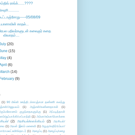
சம்திங் ராங்க்.......????
சேஷூ............
கூட்டாஞ்சோறு-----05/08/09
டயானாவின் காதல்...
பிரபல பதிவர்களுடன் கலைஞர் கதை
விவாதம்....
July
(20)
June
(15)
May
(4)
April
(6)
March
(14)
February
(9)
s
ு
(1)
90 மில்லி ஊத்தி..கொஞ்சமா தண்ணி கலந்து
ஞ்சலி/அனுபவம்
(1)
அஞ்சலி/கண்ணதாசன்
(1)
/கும்பகோணம் குழந்தைகளுக்கு
(1)
அப்படித்தான்
ளம்/துப்பாக்கி/பாப்பாத்தி
(1)
அம்மா/சும்மா/மொக்கை
சியல்/
(2)
அரசியல்/எளக்கியம்
(2)
அரசியல்/
ுவை
(1)
அவள் இளம் மனைவி
(1)
அழகு/கதிர்/ரம்யா/
லா/ராமலட்சுமி/தொடர்
(1)
அழைப்பு
(1)
அழைப்பு/மழை