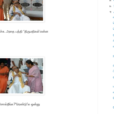
►
►
▼
யாச்சு..அதை பத்தி “திருமதிகள்’என்ன
ை சொல்றீங்க?”ரெண்டு”ல ஒன்னு