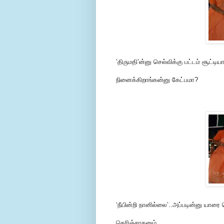
’திருமதி’ன்னு செல்விக்கு பட்டம் சூட்டி
நினைக்கிறாங்கன்னு கேட்பமா?
‘நீயின்றி நானில்லை’..அப்படின்னு யார
தெரிஞ்சாகனும்..