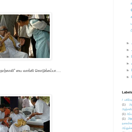
►
►
►
►
►
 நாற்காலி” யை வாங்கி கொடுங்கப்பா....
►
Label
/ பகிர்வ
(1)
அ
அஞ்சலி
(1)
அப்ப
அர
(1)
நகைச்ச
அப்துல்