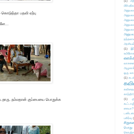
(1)
அற
மீள்பதிவ
அனுபவக
் கொடுத்தா பதவி ஏற்பு
அனுபவக
அனுபவக
களே...
அனுபவக
அனுபவக
அனுபவ
நந்தலால
அரசியல
(1)
இட
உயிரோ
எளக்க
வாசனை/க
அழுகாச
ஒரு வா
(1)
கடன
கவ
கவிதைய
காந்தி/
 போடறாரு..நம்மதான் குப்பையை பொறுக்க
(1)
க
கூட்டா
கையா?
டண்டன
பகிர்வு
(
சிறுக
பொது
கொஞ்ச