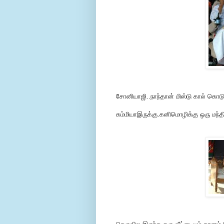
சோனியாஜி..நாந்தான் மிஸ்டு கால் கொட
கம்மியாஇருக்கு.கனிமொழிக்கு ஒரு மந்த