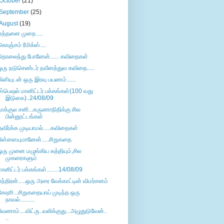
October
(21)
September
(25)
August
(19)
எத்தனை முறை.....
கொஞ்சம் ரீமிக்ஸ்....
தொலைந்து போனேன்...... கவிதைகள்
ஒரு நடுசெண்டர் நவீனத்துவ கவிதை.....
கிளியுடன் ஒரு இரவு பயணம்......
ஸ்பெஷல் மானிட்டர் பக்கங்கள்(100 வது
இடுகை)..24/08/09
நாக்குல சனி...கருணாநிதிக்கு சில
பின்னூட்டங்கள்
தவிர்க்க முடியாமல்.....கவிதைகள்
பிள்ளையுமானேன்.....சிறுகதை
ஒரு முனை மழுங்கிய கத்தியும்,சில
முகரைகளும்
மானிட்டர் பக்கங்கள்........14/08/09
எந்திரன்.....ஒரு அரை வேக்காட்டின் விமர்சனம்
சேஷூ...சிறுகதையாய் முடிந்த ஒரு
நாவல்..........
வேணாம்....விட்ரு..வலிக்குது...அழுதுடுவேன்..
..