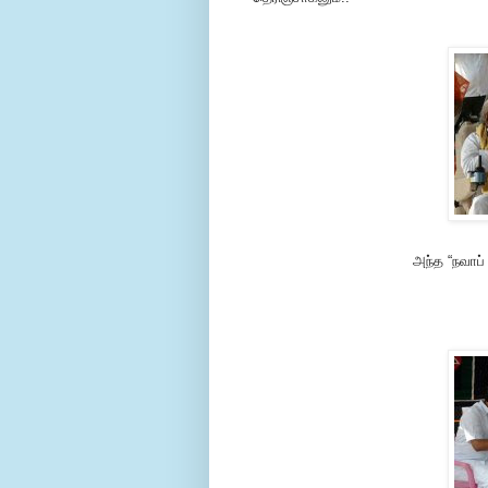
அந்த “நவாப்