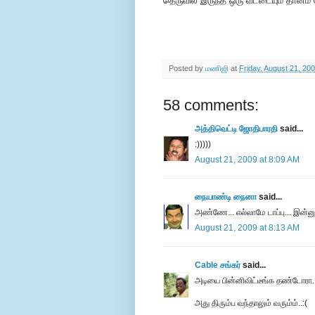
தெருவில இருந்த ஒரு வீட்டையும் தானம
Posted by
மணிஜி
at
Friday, August 21, 20
58 comments:
அத்திவெட்டி ஜோதிபாரதி
said...
:)))))
August 21, 2009 at 8:09 AM
நையாண்டி நைனா
said...
அண்ணே... எல்லாமே டாப்பு... இன்னு
August 21, 2009 at 8:13 AM
Cable சங்கர்
said...
அடியை பின்னிவிட்டீங்க தண்டோரா.
அது திரும்ப வந்தாலும் வரும்ம்..:(