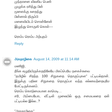
முந்தானை விலகிய பெண்
முழுக்க ரசித்து பின்
மூளைக்கு உறைத்து
பின்னால் திரும்பி
மனைவியிடம் சொன்னேன்
இழுத்து சொருகி கொள்---
ரொம்ப ரொம்ப அற்புதம்
Reply
அகநாழிகை
August 14, 2009 at 11:14 AM
மணிஜி,
நீங்க எழுதியிருக்கறதிலேயே மிகப்பெரிய நகைச்சுவை
“தமிழில் சிறந்த 100 சிறுகதை தொகுப்புகள“ பட்டியல்தான்.
இதுக்கு பதிலா சிறுகதை தொகுப்பா வந்த எல்லாவற்றையுமே
போட்டிருக்கலாம்.
ரொம்ப கொடுமையான காமெடி...
சரி, அம்பையோட வீட்டின் மூலையில் ஒரு சமையலறை ஏன்
பட்டியல்ல இல்ல..?
“அகநாழிகை“