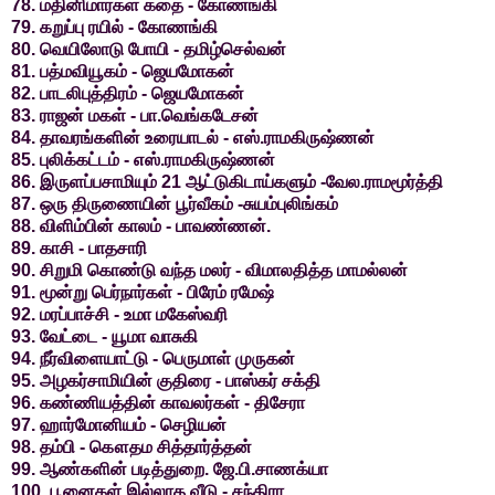
78. மதினிமார்கள் கதை - கோணங்கி
79. கறுப்பு ரயில் - கோணங்கி
80. வெயிலோடு போயி - தமிழ்செல்வன்
81. பத்மவியூகம் - ஜெயமோகன்
82. பாடலிபுத்திரம் - ஜெயமோகன்
83. ராஜன் மகள் - பா.வெங்கடேசன்
84. தாவரங்களின் உரையாடல் - எஸ்.ராமகிருஷ்ணன்
85. புலிக்கட்டம் - எஸ்.ராமகிருஷ்ணன்
86. இருளப்பசாமியும் 21 ஆட்டுகிடாய்களும் -வேல.ராமமூர்த்தி
87. ஒரு திருணையின் பூர்வீகம் -சுயம்புலிங்கம்
88. விளிம்பின் காலம் - பாவண்ணன்.
89. காசி - பாதசாரி
90. சிறுமி கொண்டு வந்த மலர் - விமாலதித்த மாமல்லன்
91. மூன்று பெர்நார்கள் - பிரேம் ரமேஷ்
92. மரப்பாச்சி - உமா மகேஸ்வரி
93. வேட்டை - யூமா வாசுகி
94. நீர்விளையாட்டு - பெருமாள் முருகன்
95. அழகர்சாமியின் குதிரை - பாஸ்கர் சக்தி
96. கண்ணியத்தின் காவலர்கள் - திசேரா
97. ஹார்மோனியம் - செழியன்
98. தம்பி - கௌதம சித்தார்த்தன்
99. ஆண்களின் படித்துறை. ஜே.பி.சாணக்யா
100. பூனைகள் இல்லாத வீடு - சந்திரா