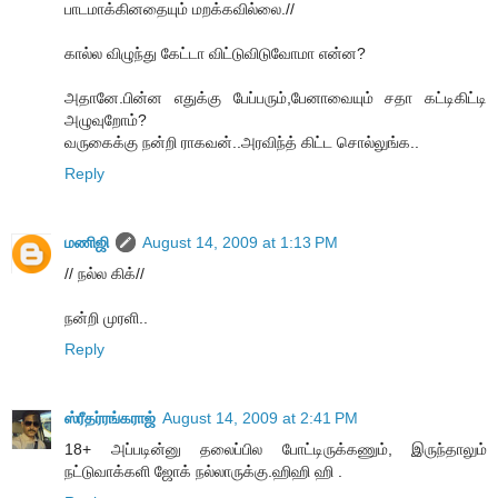
பாடமாக்கினதையும் மறக்கவில்லை.//
கால்ல விழுந்து கேட்டா விட்டுவிடுவோமா என்ன?
அதானே.பின்ன எதுக்கு பேப்பரும்,பேனாவையும் சதா கட்டிகிட்டி
அழுவுறோம்?
வருகைக்கு நன்றி ராகவன்..அரவிந்த் கிட்ட சொல்லுங்க..
Reply
மணிஜி
August 14, 2009 at 1:13 PM
// நல்ல கிக்//
நன்றி முரளி..
Reply
ஸ்ரீதர்ரங்கராஜ்
August 14, 2009 at 2:41 PM
18+ அப்படின்னு தலைப்பில போட்டிருக்கணும், இருந்தாலும்
நட்டுவாக்களி ஜோக் நல்லாருக்கு.ஹிஹி ஹி .