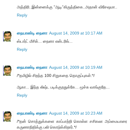
அத்திரி..இன்னைக்கு ”ஆடி”கிருத்திகை..அதான் விசேஷமா..
Reply
நையாண்டி நைனா
August 14, 2009 at 10:17 AM
ஸ்டார்ட் மீசிக்... நைனா என்டரிங்...
Reply
நையாண்டி நைனா
August 14, 2009 at 10:19 AM
/*தமிழில் சிறந்த 100 சிறுகதை தொகுப்புகள்:*/
ஆகா... இந்த லிஷ்ட படிக்குறதுக்கே... மூச்சு வாங்குதே...
Reply
நையாண்டி நைனா
August 14, 2009 at 10:23 AM
/*தன் சொத்துக்களை காப்பாற்றி கொள்ள சசிகலா அம்மையாரை
கருணாநிதிக்கு பலி கொடுக்கிறார்.*/