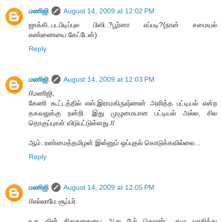
மணிஜி
August 14, 2009 at 12:02 PM
ஜாக்கி..படபிடிப்புல பிஸி..?பூர்னா எப்படி?(நான் சமையல்
எண்ணையை கேட்டேன்)
Reply
மணிஜி
August 14, 2009 at 12:03 PM
//மணிஜி,
கேணி கூட்டத்தில் எஸ்.இராமகிருஷ்ணன் அளித்த பட்டியல் என்ற
தகவலுக்கு நன்றி. இது முழுமையான பட்டியல் அல்ல, சில
தொகுப்புகள் விடுபட்டுள்ளது.//
ஆம்..உண்மைத்தமிழன் இன்னும் ஒப்புதல் கொடுக்கவில்லை...
Reply
மணிஜி
August 14, 2009 at 12:05 PM
//எல்லாமே சூப்பர்.
உ.த வின் சிறுகதையை ஆறு பேர் கொண்ட குழு வாசித்து