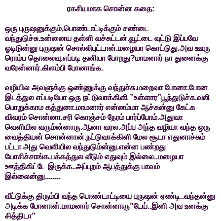
ரகசியமாக சொன்ன கதை:
ஒரு புருஷனுக்கும்,பொண்டாட்டிக்கும் சண்டை
வந்துடுச்சு.உன்னைய தள்ளி வச்சுட்டன்.வூட்டை வுட்டு இப்பவே
ஓடிடுன்னு புருஷன் சொல்லிபுட்டான்.மழையா கொட்டுது.அவ ஊரு
ரொம்ப தொலைவு.எப்படி தனியா போறது?மாமனார் நா துனைக்கு
வரேன்னார்.கிளம்பி போனாங்க.
வழியில அவளுக்கு ஒண்ணுக்கு வந்துச்சு.மறைவா போனா.போன
இடத்துல எப்படியோ ஒரு நட்டுவாக்கிளி ”உள்ளார”பூந்துடுச்சு.வலி
பொறுக்காம கத்துனா.மாமனார் என்னம்மா ஆச்சுன்னு கேட்க
விவரம் சொன்னா.சரி கொஞ்சம் நேரம் பார்ப்போம்.அதுவா
வெளியில வரும்ன்னாரு.ஆனா வரல.அப்ப அந்த வழியா வந்த ஒரு
வைத்தியன் சொன்னான்.நட்டுவாக்கிளி மேல சூடா எதுனாச்சும்
பட்டா அது வெளியில வந்துடும்ன்னு.என்ன பண்றது
யோசிச்சாங்க.பக்கத்துல வீடும் எதுவும் இல்லை..மழையா
ஊத்திகிட்டே இருக்க..அப்புறம் ஆபத்துக்கு பாவம்
இல்லைன்னு........
வீட்டுக்கு திரும்பி வந்த பொண்டாட்டியை புருஷன் ஏண்டி..வந்தன்னு
அடிக்க போனான்.மாமனார் சொன்னாரு”டேய்..இனி அவ உனக்கு
சித்திடா”