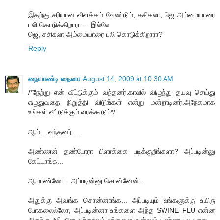
இதற்கு சரியான விளக்கம் வேண்டும், சசிகலா, ஜெ அம்மையாரை
பலி கொடுக்கிறாரா.... இல்லே
ஜெ, சசிகலா அம்மையாரை பலி கொடுக்கிறாரா?
Reply
நையாண்டி நைனா
August 14, 2009 at 10:30 AM
/*நேற்று என் வீட்டுக்கும் வந்தனர்.காலில் விழுந்து தயவு செய்து
எழுதுவதை நிறுத்தி விடுங்கள் என்று மன்றாடினர்.அநேகமாக
உங்கள் வீட்டுக்கும் வரக்கூடும்*/
ஆம்... வந்தனர்....
அண்ணன் தண்டோரா பிளாக்கை படிக்குறீங்களா? அப்படின்னு
கேட்டாங்க...
ஆமாண்ணே... அப்படின்னு சொன்னேன்...
அதுக்கு அவங்க சொன்னாங்க... அப்படியும் உங்களுக்கு உயிரு
போகலைல்லோ, அப்படின்னா உங்களை அந்த SWINE FLU என்ன
அதற்கு அப்பனே வந்தாலும் உங்களை ஒன்னும் பண்ண முடியாது....