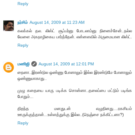
Reply
நர்சிம்
August 14, 2009 at 11:23 AM
கலக்கல் தல. லிஸ்ட் சூப்பர்னு போடலாம்னு நினைச்சேன்..நல்ல
வேளை அகநாழிகைய பார்த்தேன். என்னளவில் அருமையான லிஸ்ட்.
Reply
மணிஜி
August 14, 2009 at 12:01 PM
நைனா..இரண்டுல ஒண்ணு போனாலும் இல்ல இரண்டுமே போனாலும்
ஒண்ணுமாகாது..
முழு கதையை யாரு படிக்க சொன்னா..தலைப்பை மட்டும் படிங்க
போதும்...
திறந்த மனதுடன் எழுதினது....ரகசியம்
ஊருக்குத்தான்...உள்ளத்துக்கு இல்ல..(நெஞ்சை நக்கிட்டனா?)
Reply