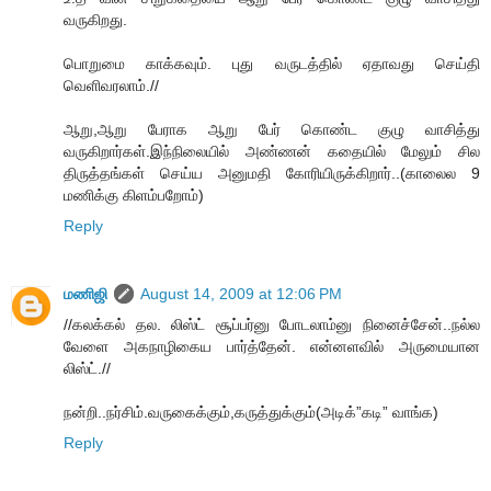
வருகிறது.
பொறுமை காக்கவும். புது வருடத்தில் ஏதாவது செய்தி
வெளிவரலாம்.//
ஆறு,ஆறு பேராக ஆறு பேர் கொண்ட குழு வாசித்து
வருகிறார்கள்.இந்நிலையில் அண்ணன் கதையில் மேலும் சில
திருத்தங்கள் செய்ய அனுமதி கோரியிருக்கிறார்..(காலைல 9
மணிக்கு கிளம்பறோம்)
Reply
மணிஜி
August 14, 2009 at 12:06 PM
//கலக்கல் தல. லிஸ்ட் சூப்பர்னு போடலாம்னு நினைச்சேன்..நல்ல
வேளை அகநாழிகைய பார்த்தேன். என்னளவில் அருமையான
லிஸ்ட்.//
நன்றி..நர்சிம்.வருகைக்கும்,கருத்துக்கும்(அடிக்”கடி” வாங்க)
Reply