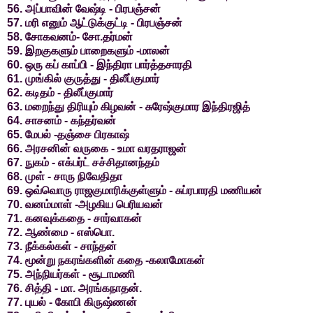
56. அப்பாவின் வேஷ்டி - பிரபஞ்சன்
57. மரி எனும் ஆட்டுக்குட்டி - பிரபஞ்சன்
58. சோகவனம்- சோ.தர்மன்
59. இறகுகளும் பாறைகளும் -மாலன்
60. ஒரு கப் காப்பி - இந்திரா பார்த்தசாரதி
61. முங்கில் குருத்து - திலீப்குமார்
62. கடிதம் - திலீப்குமார்
63. மறைந்து திரியும் கிழவன் - சுரேஷ்குமார இந்திரஜித்
64. சாசனம் - கந்தர்வன்
65. மேபல் -தஞ்சை பிரகாஷ்
66. அரசனின் வருகை - உமா வரதராஜன்
67. நுகம் - எக்பர்ட் சச்சிதானந்தம்
68. முள் - சாரு நிவேதிதா
69. ஒவ்வொரு ராஜகுமாரிக்குள்ளும் - சுப்ரபாரதி மணியன்
70. வனம்மாள் -அழகிய பெரியவன்
71. கனவுக்கதை - சார்வாகன்
72. ஆண்மை - எஸ்பொ.
73. நீக்கல்கள் - சாந்தன்
74. மூன்று நகரங்களின் கதை -கலாமோகன்
75. அந்நியர்கள் - சூடாமணி
76. சித்தி - மா. அரங்கநாதன்.
77. புயல் - கோபி கிருஷ்ணன்