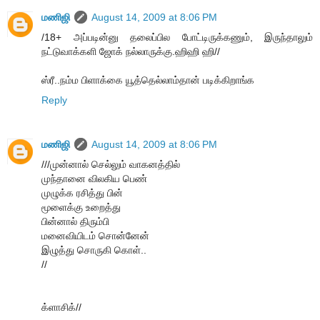
மணிஜி
August 14, 2009 at 8:06 PM
/18+ அப்படின்னு தலைப்பில போட்டிருக்கணும், இருந்தாலும்
நட்டுவாக்களி ஜோக் நல்லாருக்கு.ஹிஹி ஹி//
ஸ்ரீ..நம்ம பிளாக்கை யூத்தெல்லாம்தான் படிக்கிறாங்க
Reply
மணிஜி
August 14, 2009 at 8:06 PM
///முன்னால் செல்லும் வாகனத்தில்
முந்தானை விலகிய பெண்
முழுக்க ரசித்து பின்
மூளைக்கு உறைத்து
பின்னால் திரும்பி
மனைவியிடம் சொன்னேன்
இழுத்து சொருகி கொள்..
//
க்ளாசிக்//