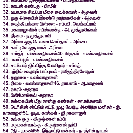
30. தாலியில் பூச்சூடியவர்கள் - பா.ஜெயபிரகாசம்
31. காடன் கண்டது - பிரமீள்
32. உயரமாக சிவப்பா மீசை வைக்காமல் - ஆதவன்
33. ஒரு அறையில் இரண்டு நாற்காலிகள் - ஆதவன்
34. பைத்தியக்கார பிள்ளை - எம்.வி. வெங்கட்ராம்
35. மகாராஜாவின் ரயில்வண்டி - அ. முத்துலிங்கம்
36. நீர்மை - ந.முத்துசாமி
37. அம்மா ஒரு கொலை செய்தாள் - அம்பை
38. காட்டிலே ஒரு மான் -அம்பை
39. எஸ்தர் - வண்ணநிலவன்40. மிருகம் - வண்ணநிலவன்
41. பலாப்பழம் - வண்ணநிலவன்
42. சாமியார் ஜிம்மிற்கு போகிறார் - சம்பத்
43. புற்றில் உறையும் பாம்புகள் - ராஜேந்திரசோழன்
44. தனுமை - வண்ணதாசன்
45. நிலை - வண்ணதாசன்46. நாயனம் - ஆ.மாதவன்
47. நகரம் -சுஜாதா
48. பிலிமோஸ்தவ் -சுஜாதா
49. தக்கையின் மீது நான்கு கண்கள் - சா.கந்தசாமி
50. டெரிலின் சர்ட்டும் எட்டு முழு வேஷ்டி அணிந்த மனிதர் - ஜி.
நாகராஜன்51. ஒடிய கால்கள் - ஜி.நாகராஜன்
52. தங்க ஒரு - கிருஷ்ணன் நம்பி
53. மருமகள்வாக்கு - கிருஷ்ணன் நம்பி
54. ரீதி - பூமணி55. இந்நாட்டு மன்னர் - நாஞ்சில் நாடன்