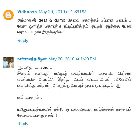
Vidhoosh
May 20, 2010 at 1:39 PM
அம்மாவின் deaf & dumb சேவை கொஞ்சம் டீப்பான டீடைல்...
லேசா ஒளிஞ்சு கொண்டு எட்டிப்பார்க்கும் குட்டிக் குழந்தை போல
ரொம்ப அழகா இருக்குங்க.
Reply
உண்மைத்தமிழன்
May 20, 2010 at 1:49 PM
[[[மணிஜீ...... said...
இசைக் கலைஞர் ராஜேஷ் வைத்யாவின் மனைவி மின்சார
வண்டியில் அடிபட்டு இறந்து போய் விட்டார்.அவர் ரயிவேயில்
பணிபுரிந்து வந்தார் . அவருக்கு பேசவும் முடியாது. காதும்...]]]
உண்மைதான்..
ராஜேஷ்வைத்யாவின் தற்போது வரையிலான வாழ்க்கைக் கதையும்
சோகமயமானதுதான்..!
Reply