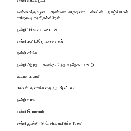
நன்றி நாய்க்குட்டி
உண்மைத்தமிழன் அண்ணே..கிருஷ்ணா ஸ்வீட்ஸ் நிகழ்ச்சியில்
ராஜேஷை சந்திருக்கிறேன்
நன்றி பிள்ளையாண்டான்
நன்றி மஹி..இது கதைதான்
நன்றி எல்கே
நன்றி அமுதா...எனக்கு அந்த சந்தேகம் உண்டு
வாங்க பாலாசி
கேபிள்..திரைக்கதை ஃஃபார்மட்டா?
நன்றி வாசு
நன்றி இராமசாமி
நன்றி ஜாக்கி (நெட் சரியாயிடுச்சு போல)