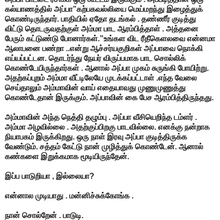
கல்யாணத்தில் அப்பா”கற்பகவல்லியை மெய்மறந்து இழைத்துக்
கொண்டிருந்தார். பாதியில் ஏதோ தடங்கல் . தண்ணீர் குடித்து
விட்டு தொடருவதற்குள் அம்மா பாட ஆரம்பித்தாள் . அத்தனை
பேரும் கட்டுண்டு போனார்கள்.”உங்கள விட ரீதீகெளலவை என்னமா
ஆலாபனை பண்றா ..என்று ஆச்சர்யகுறிகள் அப்பாவை நொக்கி
எய்யப்பட்டன. தொடர்ந்து நேயர் விருப்பமாக பாட சொல்லிக்
கொண்டேயிருந்தார்கள் . ஆனால் அப்பா முகம் சுருங்கி போயிற்று.
அதற்கப்புறம் அம்மா வீட்டிலேயே முடக்கப்பட்டாள் .எந்த வேலை
செய்தாலும் அம்மாவின் வாய் எதையாவது முணுமுணுத்து
கொண்டேதான் இருக்கும். அப்பாவின் கை பேச ஆரம்பித்திருந்தது.
அம்மாவின் அந்த நெத்தி தழும்பு . அப்பா வீசியெறிந்த டம்ளர் .
அம்மா அழவில்லை . அதற்குப்பிறகு பாடவில்லை. எனக்கு நன்றாக
நியாபகம் இருக்கிறது. ஒரு நாள் இரவு அப்பா குடித்திருக்க
வேண்டும். சத்தம் கேட்டு நான் முழித்துக் கொண்டேன். ஆனால்
கண்களை இறுக்கமாக மூடியிருந்தேன்.
இப்ப பாடுறியா , இல்லையா?
என்னால முடியாது . மன்னிச்சுக்கோங்க .
நான் சொல்றேன் . பாடுடி.