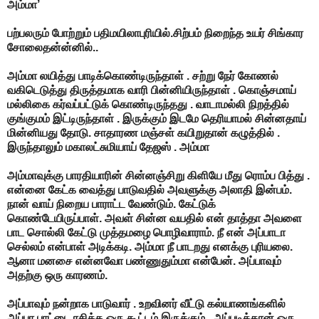
அம்மா’
பற்பலரும் போற்றும் பதிமயிலாபுரியில்.சிற்பம் நிறைந்த உயர் சிங்கார
சோலைதன்ன்னில்..
அம்மா லயித்து பாடிக்கொண்டிருந்தாள் . சற்று நேர் கோணல்
வகிடெடுத்து திருத்தமாக வாரி பின்னியிருந்தாள் . கொஞ்சமாய்
மல்லிகை கர்வப்பட்டுக் கொண்டிருந்தது . வாடாமல்லி நிறத்தில்
குங்குமம் இட்டிருந்தாள் . இருக்கும் இடமே தெரியாமல் சின்னதாய்
மின்னியது தோடு. சாதாரண மஞ்சள் கயிறுதான் கழுத்தில் .
இருந்தாலும் மகாலட்சுமியாய் தேஜஸ் . அம்மா
அம்மாவுக்கு பாரதியாரின் சின்னஞ்சிறு கிளியே மீது ரொம்ப பித்து .
என்னை கேட்க வைத்து பாடுவதில் அவளுக்கு அலாதி இன்பம்.
நான் வாய் நிறைய பாராட்ட வேண்டும். கேட்டுக்
கொண்டேயிருப்பாள். அவள் சின்ன வயதில் என் தாத்தா அவளை
பாட சொல்லி கேட்டு முத்தமழை பொழிவாராம். நீ என் அப்பாடா
செல்லம் என்பாள் அடிக்கடி. அம்மா நீ பாடறது எனக்கு புரியலை.
ஆனா மனசை என்னவோ பண்ணுதும்மா என்பேன். அப்பாவும்
அதற்கு ஒரு காரணம்.
அப்பாவும் நன்றாக பாடுவார் . உறவினர் வீட்டு கல்யாணங்களில்
அப்பா பாட்டை ரசிக்க ஒரு கூட்டம் இருக்கும் . அப்படித்தான் ஒரு