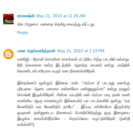
ராமலக்ஷ்மி
May 21, 2010 at 11:26 AM
மிக அருமை. மனதை நெகிழ வைத்து விட்டது.
Reply
பாலா அறம்வளர்த்தான்
May 21, 2010 at 1:19 PM
மணிஜி - நேசன் சொன்ன ராகங்கள் மட்டுமே அந்த பாடலில் உள்ளது.
ரீதி கெளளை என்ற இடத்தில் ஆனந்த பைரவி என்று மாற்றிக்
கொண்டால் சரியாக வரும் என நினைக்கிறேன்.
இதெல்லாம் ஒன்றும் இல்லை பாஸ். "அம்மா நீ பாடறது எனக்கு
புரியலை. ஆனா மனசை என்னவோ பண்ணுதும்மா" என்று நானும்
சொல்லி இருக்கிறேன். சின்ன வயதில் என் அம்மா பாடி நான் கண்
கலங்கிய (ஒரு காரணமும் இல்லாமல்) பல பாடல்களில் ஒன்று "வர
வேண்டும் வர வேண்டும் தாயே" . இப்படி எங்கேயோ இருக்கிற
ஒருவன் தன்னுடைய நினைவுப் பொதியிலிருந்து ஒரு இழையை
இழுக்க வைக்கிறீர்களே - தொப்பியை கழட்டுகிறேன் (நன்றி
கார்க்கி!!).