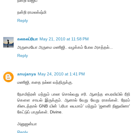
நன்றி விஜய்
நன்றி ராமலக்‌ஷ்மி
Reply
கலகலப்ரியா
May 21, 2010 at 11:58 PM
அருமையோ அருமை மணிஜி.. வழக்கம் போல அசத்தல்...
Reply
anujanya
May 24, 2010 at 1:41 PM
மணிஜி, கதை நல்லா வந்திருக்கு.
நேசமித்ரன் மற்றும் பாலா சொல்வது சரி. ஆனந்த பைரவியில் ரீதி
கௌள சாயல் இருக்கும். ஆனால் வேறு வேறு ராகங்கள். நேரம்
கிடைத்தால் GNB யின் 'பரிபா லயமாம்' மற்றும் 'ஜனனி நினுவினா'
கேட்டுப் பாருங்கள். Divine.
அனுஜன்யா
Reply