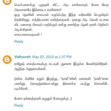
பொம்பளைக்கு புருஷன் கிட்ட அடி வாங்கறைப் போல வேற
அவமானமே இல்லைடா கண்ணா//
ஒரு ஆணின் கையால் உருப்பெற்ற இந்த வரிகளில் பெருமிதம்
தெரிகிறது. சத்தியமான வார்த்தைகள். தனது அடி அவள் உடலை
விட மனதை மிகவும் பாதிக்கும் என்று உணர்ந்த ஆண் தான் அதிகம்
அடிக்கிறான்.
கையாலாகாதவன் !
Reply
Vidhoosh
May 20, 2010 at 1:37 PM
ராஜேஷ் வைத்யாவுக்கு கடவுள் துணை இருக்க வேண்டுகிறேன்.
ஆழ்ந்த அனுதாபங்கள்.
(எங்க க்ளிசே ஏதும் இருந்து, "நான்"னின் மனைவி "நான்"னை
பளார்னு அறைஞ்சுடுவா-ன்னு நினைச்சு பயந்து கொண்டே
படிச்சேன்.
பேனா நல்லாத்தான் எழுதும் போலருக்கு :)
Reply