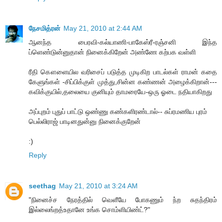
நேசமித்ரன்
May 21, 2010 at 2:44 AM
ஆனந்த பைரவி-கல்யாணி-பாகேஸ்ரீ-ரஞ்சனி இந்த
ப்ளெண்டுன்னுதான் நினைக்கிறேன் அண்ணே கற்பக வள்ளி
ரீதி கௌளையில வரிசைப் படுத்த முடிகிற பாடல்கள் ராமன் கதை
கேளுங்கள் -சிப்பிக்குள் முத்து,சின்ன கண்ணன் அழைக்கிறான்---
கவிக்குயில்,தலையை குனியும் தாமரையே-ஒரு ஓடை நதியாகிறது
அப்புறம் புதுப் பாட்டு ஒண்ணு கண்களிரண்டால்-- சுப்ரமணிய புரம்
பெல்லிராஜ் பாடினதுன்னு நினைக்குறேன்
:)
Reply
seethag
May 21, 2010 at 3:24 AM
"நினைச்ச நேரத்தில் வெளீயே போகணும் ந்ற சுதந்திரம்
இல்லைங்றத்உதானே உங்க சொம்ளியிண்ட்?"