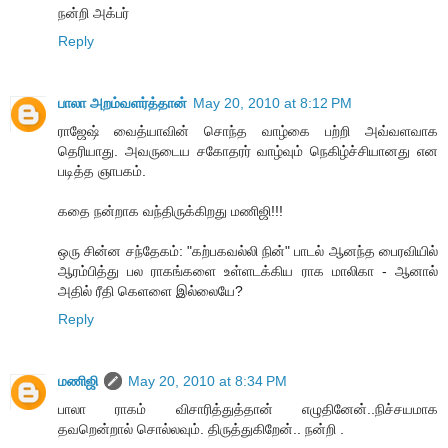
நன்றி அக்பர்
Reply
பாலா அறம்வளர்த்தான்
May 20, 2010 at 8:12 PM
ராஜேஷ் வைத்யாவின் சொந்த வாழ்கை பற்றி அவ்வளவாக
தெரியாது. அவருடைய சகோதரர் வாழ்வும் நெகிழ்ச்சியானது என
படித்த ஞாபகம்.
கதை நன்றாக வந்திருக்கிறது மணிஜி!!!
ஒரு சின்ன சந்தேகம்: "கற்பகவல்லி நின்" பாடல் ஆனந்த பைரவியில்
ஆரம்பித்து பல ராகங்களை உள்ளடக்கிய ராக மாலிகா - ஆனால்
அதில் ரீதி கெளளை இல்லையே?
Reply
மணிஜி
May 20, 2010 at 8:34 PM
பாலா ராகம் விசாரித்துத்தான் எழுதினேன்..நிச்சயமாக
தவறென்றால் சொல்லவும். திருத்துகிறேன்.. நன்றி .