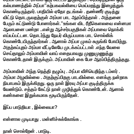
கல்யாணத்தில் அப்பா”கற்பகவல்லியை மெய்மறந்து இழைத்துக்
கொண்டிருந்தார். பாதியில் ஏதோ தடங்கல் . தண்ணீர் குடித்து
விட்டு தொடருவதற்குள் அம்மா பாட ஆரம்பித்தாள் . அத்தனை
பேரும் கட்டுண்டு போனார்கள்.”உங்கள விட ரீதீகெளலவை என்னமா
ஆலாபனை பண்றா ..என்று ஆச்சர்யகுறிகள் அப்பாவை நொக்கி
எய்யப்பட்டன. தொடர்ந்து நேயர் விருப்பமாக பாட சொல்லிக்
கொண்டேயிருந்தார்கள் . ஆனால் அப்பா முகம் சுருங்கி போயிற்று.
அதற்கப்புறம் அம்மா வீட்டிலேயே முடக்கப்பட்டாள் .எந்த வேலை
செய்தாலும் அம்மாவின் வாய் எதையாவது முணுமுணுத்து
கொண்டேதான் இருக்கும். அப்பாவின் கை பேச ஆரம்பித்திருந்தது.
அம்மாவின் அந்த நெத்தி தழும்பு . அப்பா வீசியெறிந்த டம்ளர் .
அம்மா அழவில்லை . அதற்குப்பிறகு பாடவில்லை. எனக்கு நன்றாக
நியாபகம் இருக்கிறது. ஒரு நாள் இரவு அப்பா குடித்திருக்க
வேண்டும். சத்தம் கேட்டு நான் முழித்துக் கொண்டேன். ஆனால்
கண்களை இறுக்கமாக மூடியிருந்தேன்.
இப்ப பாடுறியா , இல்லையா?
என்னால முடியாது . மன்னிச்சுக்கோங்க .
நான் சொல்றேன் . பாடுடி.