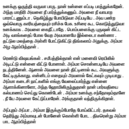
உனக்கு ஒருத்தி வருவா பாரு. நான் உன்னை எப்படி பாத்துக்கறேன்.
அந்த மாதிரி அவளை நீ பார்த்துக்கணும். அவளை நீ வாயாற
பாராட்டணும்டா . நெகிழ்ந்து போயிடுவா அப்படியே . அவ பண்ற
ஒவ்வொரு காரியத்தையும் ரசிச்சு பேசு. உசிரை கூட கொடுத்துடுவா
உனக்காக . அவளை கைநீட்டாதே . பொம்பளைக்கு புருஷன் கிட்ட
அடி வாங்கறைப் போல வேற அவமானமே இல்லைடா கண்ணா .
தட்டுல மலத்தை அள்ளி போட்டுகிட்டு திங்கலாம் அதுக்கு. அம்மா
அழ ஆரம்பித்தாள் .
ரெண்டு விஷயங்கள் . சமீபத்தில்தான் என் மனைவி ரெயிலில்
அடிபட்டு என்னை விட்டு போனாள். அம்மா சொன்னபடியே அவளை
நடத்தினேன். ஆனால் அவளை நான் திட்டினால் கூட அவளுக்கு
கேட்டிருக்காது. என்னிடம் எதையும் அவளால் கேட்கவும் முடியாது .
அம்மா கடைசி நாட்களில் எங்கு வேலைப்பார்த்து என்னை
ஆளாக்கினாளோ, அந்த ஹோமிலிருந்துதான் நான் பார்வதியை
கல்யாணம் செய்து கொண்டேன் . அம்மா உனக்கு சந்தோஷம்தானே
. நீ யே அவளை கேட்டுப்பாரேன். அங்குதான் வந்திருக்கிறாள்.
அப்புறம் அப்பா , அம்மா இருக்கும்போதே போய்விட்டார். தகவல்
தெரிந்து அம்மாவுடன் போனேன் கொள்ளி போட . திடீரென்று அம்மா
பாட ஆரம்பித்தாள்