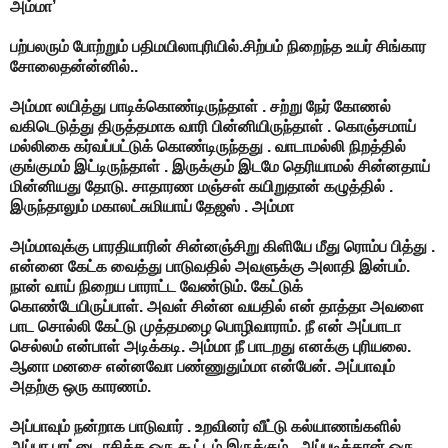
அம்மா’
பற்பலரும் போற்றும் பதிமயிலாபுரியில்.சிற்பம் நிறைந்த உயர் சிங்கார
சோலைதன்ன்னில்..
அம்மா லயித்து பாடிக்கொண்டிருந்தாள் . சற்று நேர் கோணல்
வகிடெடுத்து திருத்தமாக வாரி பின்னியிருந்தாள் . கொஞ்சமாய்
மல்லிகை கர்வப்பட்டுக் கொண்டிருந்தது . வாடாமல்லி நிறத்தில்
குங்குமம் இட்டிருந்தாள் . இருக்கும் இடமே தெரியாமல் சின்னதாய்
மின்னியது தோடு. சாதாரண மஞ்சள் கயிறுதான் கழுத்தில் .
இருந்தாலும் மகாலட்சுமியாய் தேஜஸ் . அம்மா
அம்மாவுக்கு பாரதியாரின் சின்னஞ்சிறு கிளியே மீது ரொம்ப பித்து .
என்னை கேட்க வைத்து பாடுவதில் அவளுக்கு அலாதி இன்பம்.
நான் வாய் நிறைய பாராட்ட வேண்டும். கேட்டுக்
கொண்டேயிருப்பாள். அவள் சின்ன வயதில் என் தாத்தா அவளை
பாட சொல்லி கேட்டு முத்தமழை பொழிவாராம். நீ என் அப்பாடா
செல்லம் என்பாள் அடிக்கடி. அம்மா நீ பாடறது எனக்கு புரியலை.
ஆனா மனசை என்னவோ பண்ணுதும்மா என்பேன். அப்பாவும்
அதற்கு ஒரு காரணம்.
அப்பாவும் நன்றாக பாடுவார் . உறவினர் வீட்டு கல்யாணங்களில்
அப்பா பாட்டை ரசிக்க ஒரு கூட்டம் இருக்கும் . அப்படித்தான் ஒரு