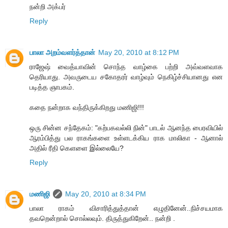
நன்றி அக்பர்
Reply
பாலா அறம்வளர்த்தான்
May 20, 2010 at 8:12 PM
ராஜேஷ் வைத்யாவின் சொந்த வாழ்கை பற்றி அவ்வளவாக
தெரியாது. அவருடைய சகோதரர் வாழ்வும் நெகிழ்ச்சியானது என
படித்த ஞாபகம்.
கதை நன்றாக வந்திருக்கிறது மணிஜி!!!
ஒரு சின்ன சந்தேகம்: "கற்பகவல்லி நின்" பாடல் ஆனந்த பைரவியில்
ஆரம்பித்து பல ராகங்களை உள்ளடக்கிய ராக மாலிகா - ஆனால்
அதில் ரீதி கெளளை இல்லையே?
Reply
மணிஜி
May 20, 2010 at 8:34 PM
பாலா ராகம் விசாரித்துத்தான் எழுதினேன்..நிச்சயமாக
தவறென்றால் சொல்லவும். திருத்துகிறேன்.. நன்றி .