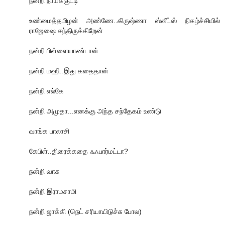
நன்றி நாய்க்குட்டி
உண்மைத்தமிழன் அண்ணே..கிருஷ்ணா ஸ்வீட்ஸ் நிகழ்ச்சியில்
ராஜேஷை சந்திருக்கிறேன்
நன்றி பிள்ளையாண்டான்
நன்றி மஹி..இது கதைதான்
நன்றி எல்கே
நன்றி அமுதா...எனக்கு அந்த சந்தேகம் உண்டு
வாங்க பாலாசி
கேபிள்..திரைக்கதை ஃஃபார்மட்டா?
நன்றி வாசு
நன்றி இராமசாமி
நன்றி ஜாக்கி (நெட் சரியாயிடுச்சு போல)