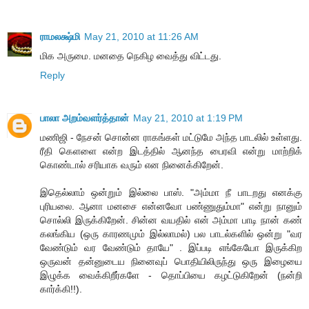
ராமலக்ஷ்மி
May 21, 2010 at 11:26 AM
மிக அருமை. மனதை நெகிழ வைத்து விட்டது.
Reply
பாலா அறம்வளர்த்தான்
May 21, 2010 at 1:19 PM
மணிஜி - நேசன் சொன்ன ராகங்கள் மட்டுமே அந்த பாடலில் உள்ளது.
ரீதி கெளளை என்ற இடத்தில் ஆனந்த பைரவி என்று மாற்றிக்
கொண்டால் சரியாக வரும் என நினைக்கிறேன்.
இதெல்லாம் ஒன்றும் இல்லை பாஸ். "அம்மா நீ பாடறது எனக்கு
புரியலை. ஆனா மனசை என்னவோ பண்ணுதும்மா" என்று நானும்
சொல்லி இருக்கிறேன். சின்ன வயதில் என் அம்மா பாடி நான் கண்
கலங்கிய (ஒரு காரணமும் இல்லாமல்) பல பாடல்களில் ஒன்று "வர
வேண்டும் வர வேண்டும் தாயே" . இப்படி எங்கேயோ இருக்கிற
ஒருவன் தன்னுடைய நினைவுப் பொதியிலிருந்து ஒரு இழையை
இழுக்க வைக்கிறீர்களே - தொப்பியை கழட்டுகிறேன் (நன்றி
கார்க்கி!!).