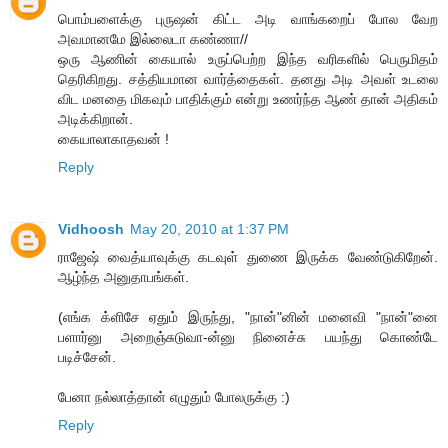
பொம்பளைக்கு புருஷன் கிட்ட அடி வாங்கறைப் போல வேற
அவமானமே இல்லைடா கண்ணா//
ஒரு ஆணின் கையால் உருப்பெற்ற இந்த வரிகளில் பெருமிதம்
தெரிகிறது. சத்தியமான வார்த்தைகள். தனது அடி அவள் உடலை
விட மனதை மிகவும் பாதிக்கும் என்று உணர்ந்த ஆண் தான் அதிகம்
அடிக்கிறான்.
கையாலாகாதவன் !
Reply
Vidhoosh
May 20, 2010 at 1:37 PM
ராஜேஷ் வைத்யாவுக்கு கடவுள் துணை இருக்க வேண்டுகிறேன்.
ஆழ்ந்த அனுதாபங்கள்.
(எங்க க்ளிசே ஏதும் இருந்து, "நான்"னின் மனைவி "நான்"னை
பளார்னு அறைஞ்சுடுவா-ன்னு நினைச்சு பயந்து கொண்டே
படிச்சேன்.
பேனா நல்லாத்தான் எழுதும் போலருக்கு :)
Reply