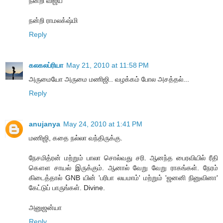
நன்றி விஜய்
நன்றி ராமலக்‌ஷ்மி
Reply
கலகலப்ரியா
May 21, 2010 at 11:58 PM
அருமையோ அருமை மணிஜி.. வழக்கம் போல அசத்தல்...
Reply
anujanya
May 24, 2010 at 1:41 PM
மணிஜி, கதை நல்லா வந்திருக்கு.
நேசமித்ரன் மற்றும் பாலா சொல்வது சரி. ஆனந்த பைரவியில் ரீதி
கௌள சாயல் இருக்கும். ஆனால் வேறு வேறு ராகங்கள். நேரம்
கிடைத்தால் GNB யின் 'பரிபா லயமாம்' மற்றும் 'ஜனனி நினுவினா'
கேட்டுப் பாருங்கள். Divine.
அனுஜன்யா
Reply