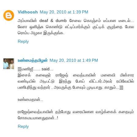
Vidhoosh
May 20, 2010 at 1:39 PM
அம்மாவின் deaf & dumb சேவை கொஞ்சம் டீப்பான டீடைல்...
லேசா ஒளிஞ்சு கொண்டு எட்டிப்பார்க்கும் குட்டிக் குழந்தை போல
ரொம்ப அழகா இருக்குங்க.
Reply
உண்மைத்தமிழன்
May 20, 2010 at 1:49 PM
[[[மணிஜீ...... said...
இசைக் கலைஞர் ராஜேஷ் வைத்யாவின் மனைவி மின்சார
வண்டியில் அடிபட்டு இறந்து போய் விட்டார்.அவர் ரயிவேயில்
பணிபுரிந்து வந்தார் . அவருக்கு பேசவும் முடியாது. காதும்...]]]
உண்மைதான்..
ராஜேஷ்வைத்யாவின் தற்போது வரையிலான வாழ்க்கைக் கதையும்
சோகமயமானதுதான்..!
Reply