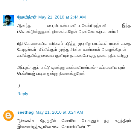
நேசமித்ரன்
May 21, 2010 at 2:44 AM
ஆனந்த பைரவி-கல்யாணி-பாகேஸ்ரீ-ரஞ்சனி இந்த
ப்ளெண்டுன்னுதான் நினைக்கிறேன் அண்ணே கற்பக வள்ளி
ரீதி கௌளையில வரிசைப் படுத்த முடிகிற பாடல்கள் ராமன் கதை
கேளுங்கள் -சிப்பிக்குள் முத்து,சின்ன கண்ணன் அழைக்கிறான்---
கவிக்குயில்,தலையை குனியும் தாமரையே-ஒரு ஓடை நதியாகிறது
அப்புறம் புதுப் பாட்டு ஒண்ணு கண்களிரண்டால்-- சுப்ரமணிய புரம்
பெல்லிராஜ் பாடினதுன்னு நினைக்குறேன்
:)
Reply
seethag
May 21, 2010 at 3:24 AM
"நினைச்ச நேரத்தில் வெளீயே போகணும் ந்ற சுதந்திரம்
இல்லைங்றத்உதானே உங்க சொம்ளியிண்ட்?"