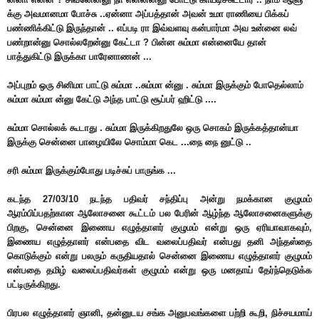
க்கு
அவமானமா
போச்சு
..
ஏன்னா
அப்பத்தான்
அவன்
உமா
ராணியை
பிக்கப்
பண்ணிக்கிட்டு
இருந்தான்
..
எப்படி
ரா
இவ்வளவு
கன்பார்மா
அவ
உன்னை
லவ்
பண்றான்னு
சொல்லறேன்னு
கேட்டா
?
பின்ன
சும்மா
என்னையே
தான்
பாத்துகிட்டு
இருக்கா
பாரேனாணன்
...
அப்புறம்
ஒரு
சினிமா
பாட்டு
சும்மா
..
சும்மா
ன்னு
.
சும்மா
இருக்கும்
போதெல்லாம்
சும்மா
சும்மா
ன்னு
கேட்டு
அந்த
பாட்டு
சூப்பர்
ஹிட்டு
....
சும்மா
சொல்லக்
கூடாது
.
சும்மா
இருக்கிறதுலே
ஒரு
சொகம்
இருக்கத்தான்யா
இருக்கு
சென்னை
பாழையிலே
சொம்மா
கெட
...
நை
நை
னுட்டு
..
சரி
சும்மா
இருக்கும்போது
படிச்சுப்
பாருங்க
...
கடந்த 27/03/10 நடந்த பதிவர் சந்திப்பு அன்று நமக்கான குழுமம்
ஆரம்பிப்பதற்கான ஆலோசனை கூட்டம் பல பேரின் ஆழ்ந்த ஆலோசனைகளுக்கு
பிறகு, சென்னை இணைய எழுத்தாளர் குழுமம் என்று ஒரு ஏரியாவாகவும்,
இணைய எழுத்தாளர் என்பதை விட வலைப்பதிவர் என்பது தனி அந்தஸ்தை
கொடுக்கும் என்று பலரும் கருதியதால் சென்னை இணைய எழுத்தாளர் குழுமம்
என்பதை தமிழ் வலைப்பதிவர்கள் குழுமம் என்று ஒரு மனதாய் தேர்ந்தெடுக்க
பட்டிருக்கிறது.
பிரபல எழுத்தாளர் ஞானி, தன்னுடய சங்க அனுபவங்களை பற்றி கூறி, நிச்சயமாய்