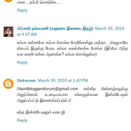
பாலா....நம்பர் கொடுங்க....
Reply
அப்பாவி தங்கமணி (சஹானா இணைய இதழ்)
March 30, 2010
at 4:47 AM
சும்மா என்னமோ சும்மா சொல்ல போறீங்கன்னு பாத்தா....நெஜமாவே
விசயம் இருக்கு போல. சும்மா கலக்கிடீங்க போங்க (இப்போ அந்த
உமா ராணி என்ன ஆனாங்க? சும்மா சொல்லுங்க)
Reply
Unknown
March 30, 2010 at 1:42 PM
//tamilbloggersforum@gmail.com என்கிற மின்னஞ்சலுக்கு
அனுப்பினால் உடனடியாயாக உங்களுக்கான இன்விடேஷன்
அனுப்பப்பட்டு இணைக்கப்படும்.//
எந்த இன்விடேஷனும் வரல ஜி
Reply