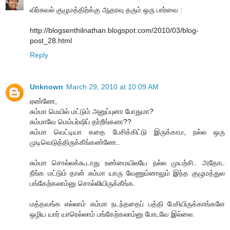
விர்சுவல் குழுமத்திற்க்கு ஆதரவு தரும் ஒரு பார்வை :
http://blogsenthilnathan.blogspot.com/2010/03/blog-
post_28.html
Reply
Unknown
March 29, 2010 at 10:09 AM
ஏண்ணே,
சும்மா மெயில் மட்டும் அனுப்புனா போதுமா?
சும்மாவே மெம்பர்ஷிப் தர்றீங்களா??
சும்மா வெட்டியா கதை பேசிக்கிட்டு இருக்காம, நல்ல ஒரு
முடிவெடுத்திருக்கீங்கண்ணே..
சும்மா சொல்லக்கூடாது உண்மையிலயே நல்ல முயற்சி.. அதோட
நீங்க மட்டும் தான் சும்மா யாரு வேணும்னாலும் இந்த குழுமத்துல
பங்கேற்கலாம்னு சொல்லியிருக்கீங்க.
மத்தவங்க எல்லாம் சும்மா நடந்ததைப் பத்தி பேசியிருக்காங்களே
ஒழிய யார் யாரெல்லாம் பங்கேற்கலாம்னு போடவே இல்லை.