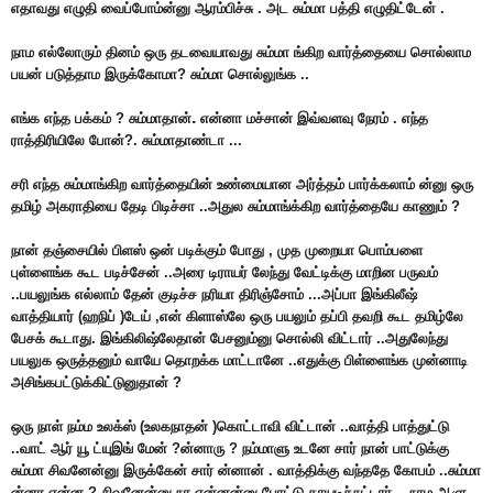
எதாவது
எழுதி
வைப்போம்
ன்னு
ஆரம்பிச்சு
.
அட
சும்மா
பத்தி
எழுதிட்டேன்
.
நாம
எல்லோரும்
தினம்
ஒரு
தடவையாவது
சும்மா
ங்கிற
வார்த்தையை
சொல்லாம
பயன்
படுத்தாம
இருக்கோமா
?
சும்மா
சொல்லுங்க
..
.
எங்க
எந்த
பக்கம்
?
சும்மாதான்
என்னா
மச்சான்
இவ்வளவு
நேரம்
.
எந்த
ராத்திரியிலே
போன்
?.
சும்மாதாண்டா
...
சரி
எந்த
சும்மாங்கிற
வார்த்தையின்
உண்மையான
அர்த்தம்
பார்க்கலாம்
ன்னு
ஒரு
தமிழ்
அகராதியை
தேடி
பிடிச்சா
..
அதுல
சும்மாங்க்கிற
வார்த்தையே
காணும்
?
நான்
தஞ்சையில்
பிளஸ்
ஒன்
படிக்கும்
போது
,
முத
முறையா
பொம்பளை
புள்ளைங்க
கூட
படிச்சேன்
..
அரை
டிராயர்
லேந்து
வேட்டிக்கு
மாறின
பருவம்
..
பயலுங்க
எல்லாம்
தேன்
குடிச்ச
நரியா
திரிஞ்சோம்
...
அப்பா
இங்கிலீஷ்
வாத்தியார்
(
ஹநிப்
)
டேய்
,
என்
கிளாஸ்லே
ஒரு
பயலும்
தப்பி
தவறி
கூட
தமிழ்லே
பேச
க்
கூடாது.
இங்கிலிஷ்லேதான்
பேசனும்னு
சொல்லி விட்டார்
..
அதுலேந்து
பயலுக
ஒருத்தனும்
வாயே
தொறக்க
மாட்டானே
..
எதுக்கு
பிள்ளைங்க
முன்னாடி
அசிங்கபட்டுக்கிட்டுனுதான்
?
ஒரு
நாள்
நம்ம
உலக்ஸ்
(
உலகநாதன்
)
கொட்டாவி
விட்டான்
..
வாத்தி
பாத்துட்டு
..
வாட்
ஆர்
யூ
ட்யுஇங்
மேன்
?
ன்னாரு
?
நம்மாளு
உடனே
சார்
நான்
பாட்டுக்கு
சும்மா
சிவனேன்னு
இருக்கேன்
சார்
ன்னான்
.
வாத்திக்கு
வந்ததே
கோபம்
..
சும்மா
ன்னா
என்ன
?
சிவனேன்னு
நா
என்னன்னு
போட்டு
காயடிச்சுட்டார்
..
நாம
ஆளு