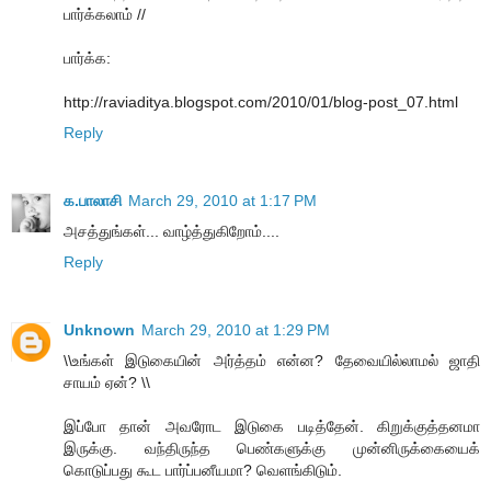
பார்க்கலாம் //
பார்க்க:
http://raviaditya.blogspot.com/2010/01/blog-post_07.html
Reply
க.பாலாசி
March 29, 2010 at 1:17 PM
அசத்துங்கள்... வாழ்த்துகிறோம்....
Reply
Unknown
March 29, 2010 at 1:29 PM
\\உங்கள் இடுகையின் அர்த்தம் என்ன? தேவையில்லாமல் ஜாதி
சாயம் ஏன்? \\
இப்போ தான் அவரோட இடுகை படித்தேன். கிறுக்குத்தனமா
இருக்கு. வந்திருந்த பெண்களுக்கு முன்னிருக்கையைக்
கொடுப்பது கூட பார்ப்பனீயமா? வெளங்கிடும்.