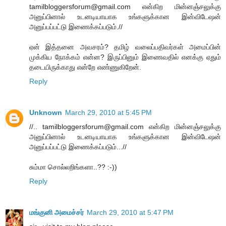
tamilbloggersforum@gmail.com என்கிற மின்னஞ்சலுக்கு
அனுப்பினால் உடனடியாயாக உங்களுக்கான இன்விடேஷன்
அனுப்பப்பட்டு இணைக்கப்படும்.//
ஏன் இத்தனை அவசரம்? தமிழ் வலைப்பதிவர்கள் அமைப்பின்
முக்கிய நோக்கம் என்ன? இருப்பினும் இணைவதில் எனக்கு ஏதும்
தடையிருக்காது என்றே எண்ணுகிறேன்.
Reply
Unknown
March 29, 2010 at 5:45 PM
//.. tamilbloggersforum@gmail.com என்கிற மின்னஞ்சலுக்கு
அனுப்பினால் உடனடியாயாக உங்களுக்கான இன்விடேஷன்
அனுப்பப்பட்டு இணைக்கப்படும்...//
சும்மா சொல்லறிங்களா..?? :-))
Reply
மங்குனி அமைச்சர்
March 29, 2010 at 5:47 PM