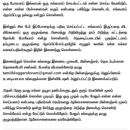
ஒரு போரமாய் இல்லாமல் ஒரு சங்கமாய் செயல்பட்டால் என்ன செய்ய வேண்டும்,
என்ன என்ன பிரச்சனைகள் வரும் என்பதை பகிர்ந்து கொண்டார். சங்கமாய்
ஆரம்பிப்பது நல்லது என்றும் சொன்னார்.
இன்னும் சில பேர் இப்போதைக்கு பதிவு செய்யப்பட்ட சங்கமாய் இருப்பதை விட
விர்சுவலாய் ஒரு குழுமத்தை அமைத்து அதிலிருந்து நாம் அடுத்த கட்டத்தை
நோக்கி போவோம் என்று சொன்னார். அதனடிப்படையில் முதற்கட்டமாய்
நம்முடைய குழுமத்தை ஆரம்பிப்போம்.தமிழில் எழுதும் உலகில் உள்ள எல்லா
வலைப்பதிவர்களும் இதில் இணைந்து கொள்ளலாம்.
இணைத்துக் கொள்ள உங்களது இணைய முகவரி, மின்னஞ்சல், தொடர்புக்கான
தொலைபேசி எண்கள், போன்ற விபரஙக்ளோடு நமது
tamilbloggersforum@gmail.com என்கிற மின்னஞ்சலுக்கு அனுப்பினால்
உடனடியாயாக உங்களுக்கான இன்விடேஷன் அனுப்பப்பட்டு இணைக்கப்படும்.
அதன் பிறகு நமது எல்லா குழும நண்பர்களூடனும் குரூப் மெயிலின் மூலம்
பரிச்சயபடுத்திக் கொள்ள முடியும். இது ஒரு முதல் படியே மேலும் என்ன என்ன
செய்யலாம் என்பதை பதிவர்கள் அவர்களது ஆலோசனைகளை மின்னஞ்சல் மூலம்
பகிர்ந்து கொண்டு ஒன்று சேர்ந்து குழுமத்தை அடுத்த நிலைக்கு கொண்டு
சொல்வோம் என்று கேட்டுக் கொள்கிறோம். மேலும் உங்களுக்கு நமது
குழுமத்திற்கான ஆலோசனைகளை வரவேற்கிறோம்.