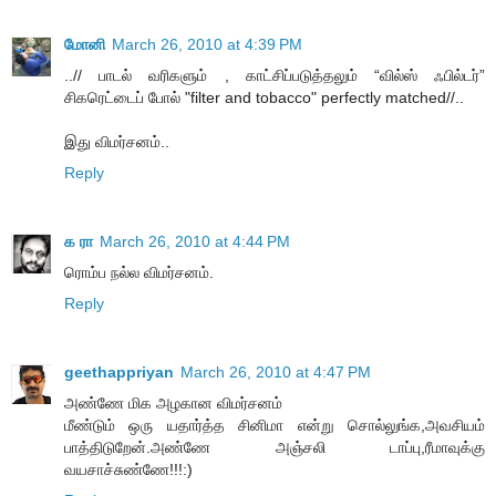
மோனி
March 26, 2010 at 4:39 PM
..// பாடல் வரிகளும் , காட்சிப்படுத்தலும் “வில்ஸ் ஃபில்டர்”
சிகரெட்டைப் போல் "filter and tobacco" perfectly matched//..
இது விமர்சனம்..
Reply
க ரா
March 26, 2010 at 4:44 PM
ரொம்ப நல்ல விமர்சனம்.
Reply
geethappriyan
March 26, 2010 at 4:47 PM
அண்ணே மிக அழகான விமர்சனம்
மீண்டும் ஒரு யதார்த்த சினிமா என்று சொல்லுங்க,அவசியம்
பாத்திடுறேன்.அண்ணே அஞ்சலி டாப்பு,ரீமாவுக்கு
வயசாச்சுண்ணே!!!:)