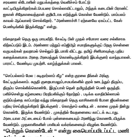
சரவணா ஸ்டோஸின் மறுபக்கத்தை வெளிச்சம் போட்டு
காட்டியிருக்கிறார்கள்.பெயரை சொல்லாவிட்டாலும், அந்தக் கடையின் பிராண்ட்
ஐகான் சிநேகாவைத்தான் குறியீடாக எடுத்துக் கொள்ள வேண்டும். மாம்பலம்
காவல் ஆய்வாளர் சொல்கிறார். “அண்ணாச்சி ! ஏற்கனவே ஏகப்பட்ட கேஸ்
பெண்டிங்கில் இருக்கிறது” என்று.
ரங்கநாதன் தெரு ஒரு மாயவீதி. சேஃப்டி பின் முதல் சமோசா வரை சல்லிசாக
விற்கப்படும் இடம். அண்ணா மற்றும் எம்ஜிஆர் சமாதிகளுக்குப் பிறகு சென்னை
வருபவர்கள் தவறாமல் செல்லும் இடமாகி விட்டது. தமிழ் சினிமாவுக்கு புதிய
கதைக்களமாக அதை அமைத்துக் கொண்டிருக்கிறார் இயக்குனர் வசந்தபாலன்.
பாராட்ட வேண்டிய முயற்சி. வாழ்த்துக்கள் பாலன்.
“செப்பல்லாம் மேல : சுடிதார்லாம் கீழ” என்ற குரலை நீங்கள் அங்கு
கேட்டிருக்கலாம். சுருதி குறையாமலும்,சமயங்களில் குரல் உடைந்தும் திரும்ப,
திரும்ப சொல்லிக்கொண்டே இருப்பாள் தென் தமிழத்தின் பெண் ஒருத்தி.
பளிச்சென்று ஏழ்மையை பிரதிபலிக்கும் தோற்றம் . படிக்க வசதியில்லாமல்
குடும்பத்தை காப்பாற்ற வந்து ரங்கநாதன் தெரு வாசிகளாகி போன ஜீவன்களை
பதிவு செய்திருக்கிறார் இயக்குனர் . கொஞ்சம் வலியுடன் . காலை முதல் நின்று
கொண்டே இருக்க வேண்டும் . முகத்தில் வேதனையை காட்டக் கூடாது.
அடையாள அட்டையைப் போல் புன்னகையையும் அணிந்து கொணடேயிருக்க
வேண்டும். முதலாளிகளின் பாலியல் வக்ரங்களையும் விழுங்க வேண்டும்.
“பெற்றுக் கொண்டேன் “ என்று கையொப்பமிடப்பட்ட மணி