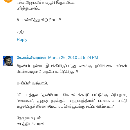
நல்ல அனுபவிச்சு எழுதி இருக்கீங்க..
பார்த்துடலாம்..
//.. மன்னித்து விடு ரீமா ..//
:-)))
Reply
கே.என்.சிவராமன்
March 26, 2010 at 5:24 PM
//நண்பர் நல்லா இயக்கியிருப்பார்னு எனக்கு நம்பிக்கை. உங்கள்
விமர்சனமும் அதையே காட்டுகிறது.//
அன்பின் ஆடுமாடு,
'லீ' படத்துல 'தண்டோரா கொண்டக்காரி' பாட்டுக்கு அப்புறமா,
'ஊலலலா', தனுஷ் நடிக்கும் 'உத்தமபுத்திரன்' படங்கள்ல பாட்டு
எழுதியிருக்கீங்களாமே... பட ப்ரிவ்யூவுக்கு கூப்பிடுவீங்களா?
தோழமையுடன்
பைத்தியக்காரன்