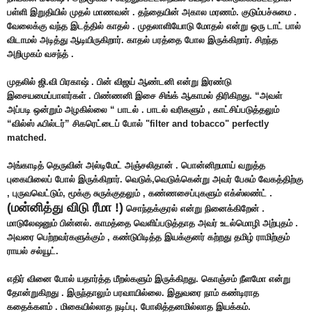
பள்ளி இறுதியில் முதல் மாணவன் . தந்தையின் அகால மரணம். குடும்பச்சுமை .
வேலைக்கு வந்த இடத்தில் காதல் . முதலாளியோடு மோதல் என்று ஒரு டாட் பால்
விடாமல் அடித்து ஆடியிருகிறார். காதல் பரத்தை போல இருக்கிறார். சிறந்த
அறிமுகம் வசந்த் .
முதலில் ஜி.வி பிரகாஷ் . பின் விஜய் ஆண்டனி என்று இரண்டு
இசையமைப்பாளர்கள் . பிண்ணனி இசை சிங்க் ஆகாமல் திரிகிறது. “அவள்
அப்படி ஒன்றும் அழகில்லை “ பாடல் . பாடல் வரிகளும் , காட்சிப்படுத்தலும்
“வில்ஸ் ஃபில்டர்” சிகரெட்டைப் போல் "filter and tobacco" perfectly
matched.
அங்காடித் தெருவின் அல்டிமேட் அஞ்சலிதான் . பொன்னிறமாய் வறுத்த
புகையிலைப் போல் இருக்கிறார். வெடுக்,வெடுக்கென்று அவர் பேசும் வேகத்திற்கு
, புருவவெட்டும், மூக்கு சுருக்குதலும் , கண்ணசைப்புகளும் எக்ஸ்லண்ட் .
(மன்னித்து விடு ரீமா !)
சொந்தக்குரல் என்று நினைக்கிறேன் .
மாடுலேஷனும் பின்னல். காமத்தை வெளிப்படுத்தாத அவர் உடல்மொழி அற்புதம் .
அவரை பெற்றவர்களுக்கும் , கண்டுபிடித்த இயக்குனர் கற்றது தமிழ் ராமிற்கும்
ராயல் சல்யூட்.
எதிர் வினை போல் யதார்த்த மீறல்களும் இருக்கிறது. கொஞ்சம் நீளமோ என்று
தோன்றுகிறது . இருந்தாலும் பரவாயில்லை. இதுவரை நாம் கண்டிராத
கதைக்களம் . மிகையில்லாத நடிப்பு. போலித்தனமில்லாத இயக்கம்.