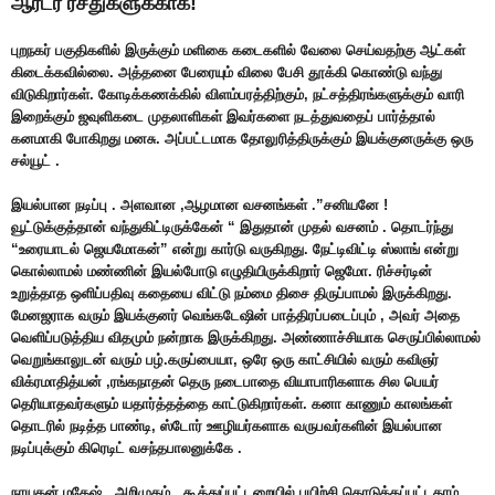
ஆர்டர் ரசீதுகளுக்காக!
புறநகர் பகுதிகளில் இருக்கும் மளிகை கடைகளில் வேலை செய்வதற்கு ஆட்கள்
கிடைக்கவில்லை. அத்தனை பேரையும் விலை பேசி தூக்கி கொண்டு வந்து
விடுகிறார்கள். கோடிக்கணக்கில் விளம்பரத்திற்கும், நட்சத்திரங்களுக்கும் வாரி
இறைக்கும் ஜவுளிகடை முதலாளிகள் இவர்களை நடத்துவதைப் பார்த்தால்
கனமாகி போகிறது மனசு. அப்பட்டமாக தோலுரித்திருக்கும் இயக்குனருக்கு ஒரு
சல்யூட் .
இயல்பான நடிப்பு . அளவான ,ஆழமான வசனங்கள் .”சனியனே !
வூட்டுக்குத்தான் வந்துகிட்டிருக்கேன் “ இதுதான் முதல் வசனம் . தொடர்ந்து
“உரையாடல் ஜெயமோகன்” என்று கார்டு வருகிறது. நேட்டிவிட்டி ஸ்லாங் என்று
கொல்லாமல் மண்ணின் இயல்போடு எழுதியிருக்கிறார் ஜெமோ. ரிச்சர்டின்
உறுத்தாத ஒளிப்பதிவு கதையை விட்டு நம்மை திசை திருப்பாமல் இருக்கிறது.
மேனஜராக வரும் இயக்குனர் வெங்கடேஷின் பாத்திரப்படைப்பும் , அவர் அதை
வெளிப்படுத்திய விதமும் நன்றாக இருக்கிறது. அண்ணாச்சியாக செருப்பில்லாமல்
வெறுங்காலுடன் வரும் பழ்.கருப்பையா, ஒரே ஒரு காட்சியில் வரும் கவிஞர்
விக்ரமாதித்யன் ,ரங்கநாதன் தெரு நடைபாதை வியாபாரிகளாக சில பெயர்
தெரியாதவர்களும் யதார்த்தத்தை காட்டுகிறார்கள். கனா காணும் காலங்கள்
தொடரில் நடித்த பாண்டி, ஸ்டோர் ஊழியர்களாக வருபவர்களின் இயல்பான
நடிப்புக்கும் கிரெடிட் வசந்தபாலனுக்கே .
நாயகன் மகேஷ் . அறிமுகம் . கூத்துப்பட்டறையில் பயிற்சி கொடுக்கப்பட்டதாம்.