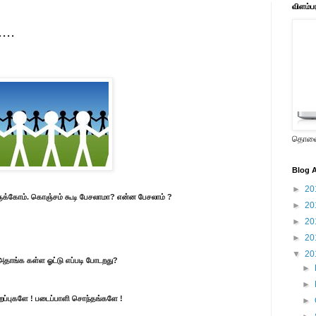
விளம்ப
...
தொலைக
Blog A
►
20
டேயிருக்கோம். கொஞ்சம் கூடி பேசலாமா? என்ன பேசலாம் ?
►
20
►
20
►
20
▼
20
, அதாங்க கள்ள ஓட்டு எப்படி போடறது?
►
►
ிறப்புகளே ! படைப்பாளி சொந்தங்களே !
►