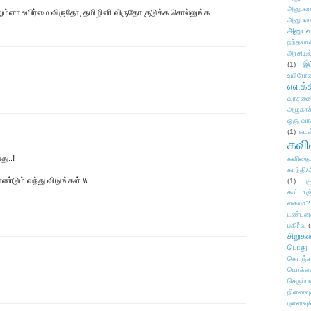
அனுபவக
்னா உயிர்மை விருதோ, தமிழினி விருதோ குடுக்க சொல்லுங்க
அனுபவக
அனுபவ
நந்தலால
அரசியல
(1)
இட
உயிரோ
எளக்க
வாசனை/க
அழுகாச
ஒரு வா
(1)
கடன
கவ
ு..!
கவிதைய
காந்தி/
டும் வந்து விடுங்கள்.\\
(1)
க
கூட்டா
கையா?
டண்டன
பகிர்வு
(
சிறுக
பொது
கொஞ்ச
மொக்க
செருப்ப
நினைவு
புனைவு