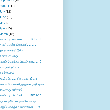
September
(4)
August
(11)
July
(12)
June
(10)
May
(20)
April
(15)
March
(18)
மானிட்டர் பக்கங்கள்........31/03/10
அவள் பெயர் ராஜேஸ்வரி............
ஜோரா கைத்தட்டுங்க.............
அங்காடித் தெரு...............
நானும் கொஞ்சம் பேசுகிறேன்........ 7
அழைக்கிறார்கள்..............
பெயர்ச்சொல்...........
இருத்தல்..........சில கோணங்கள்
கடைசி பெட்டியிலிருந்து சில குறிப்புகள் .......
பிறிதொரு சரித்திரம்...........
மானிட்டர் பக்கங்கள் ....... 15/03/10
ஒரு காதலின் காதலனின் கதை..........
நானும் கொஞ்சம் பேசுகிறேன் ......6