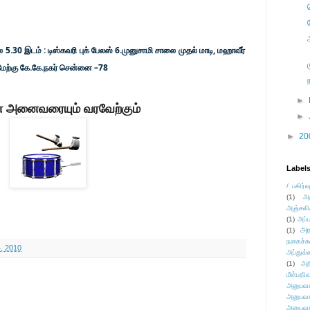
5.30 இடம் : டிஸ்கவரி புக் பேலஸ் 6.முனுசாமி சாலை முதல் மாடி, மஹாவீர்
 மேற்கு கே.கே.நகர் சென்னை –78
►
் அனைவரையும் வரவேற்கும்
►
►
20
Label
/ பகிர்வ
(1)
அ
அஞ்சலி
(1)
அப்ப
அர
(1)
நகைச்ச
, 2010
அப்துல்
(1)
அற
மீள்பதிவ
அனுபவக
அனுபவக
அனுபவக