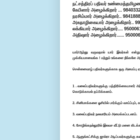
நட்சத்திரப் பதிவர் உண்மைத்தமிழன
கேபிளார் அழைக்கிறார் ... 984033
நரசிம்மார் அழைக்கிறார்.. 984188
அகநாழிகையார் அழைக்கிறார்.. 9
லக்கியார் அழைக்கிறார்.... 95000
அதிஷார் அழைக்கிறார்...... 95000
யார்/ஆர்னு வருவதால் யார் இவர்கள் என்
முக்கியமானவங்க ! மற்றும் உங்களை நீங்களே அ
சென்னைவாழ் பதிவர்களுக்காக ஒரு அமைப்பு ஏற்ப
1 . வலைப்பதிவர்களுக்கு பத்திரிக்கையாளர் 
கொடுக்காமல் தப்பிக்கலாம்.
2. சினிமாக்களை ஓசியில் பார்க்கும் வாய்ப்பும்,
3. வலைப்பதிவர் நலவாரியம் அமைக்கப்படலாம்.
4. சோழிங்கநல்லூரில் இலவச வீட்டு மனை கிடக்க
5. ஆளுங்கட்சிக்கு ஜால்ரா அடிப்பவர்களுக்கு க