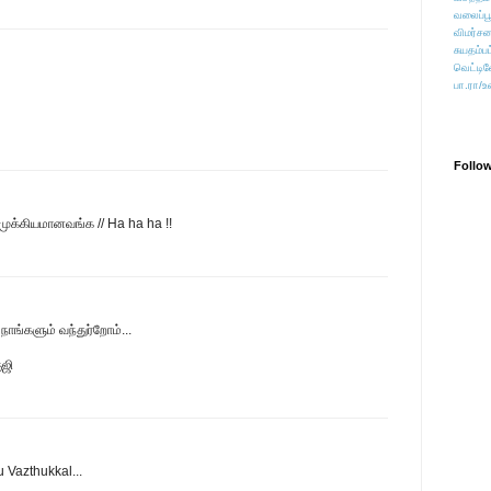
வலைப்பூ
விமர்சன
சுயதம்ப
வெட்டிவ
பா.ரா/உ
Follo
க்கியமானவங்க // Ha ha ha !!
்களும் வந்துர்றோம்...
ுஜி
u Vazthukkal...