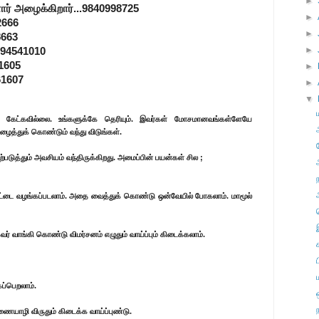
►
ார் அழைக்கிறார்...9840998725
►
2666
►
8663
►
994541010
61605
►
61607
►
▼
று கேட்கவில்லை. உங்களுக்கே தெரியும். இவர்கள் மோசமானவங்கள்ளேயே
ழைத்துக் கொண்டும் வந்து விடுங்கள்.
டுத்தும் அவசியம் வந்திருக்கிறது. அமைப்பின் பயன்கள் சில ;
அட்டை வழங்கப்படலாம். அதை வைத்துக் கொண்டு ஒன்வேயில் போகலாம். மாமூல்
 கவர் வாங்கி கொண்டு விமர்சனம் எழுதும் வாய்ப்பும் கிடைக்கலாம்.
ப்பெறலாம்.
ணையாழி விருதும் கிடைக்க வாய்ப்புண்டு.