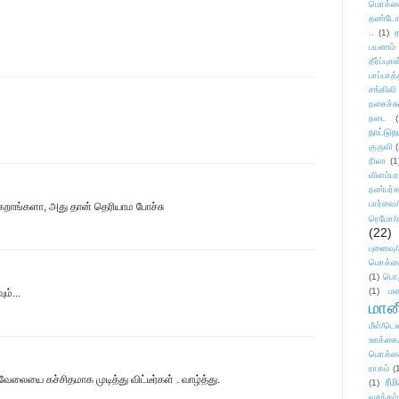
மொக்க
தண்டோரா
..
(1)
த
பயணம்
தீர்ப்பு
பாப்பாத்
சங்கிலி
நகைச்ச
நடை
(
நாட்டுந
குருவி
நிலா
(1
விளம்பர
நண்பர்க
பார்வை/
க்கறாங்களா, அது தான் தெரியாம போச்சு
ரெமோ/க
(22)
புனைவ
மொக்க
(1)
பொ
(1)
மன
ம்...
மானி
மீள்/டெஸ
ஊக்கை
மொக்க
ராகம்
(
ேலையை கச்சிதமாக முடித்து விட்டீர்கள் . வாழ்த்து.
ரீம
(1)
வசந்தம்