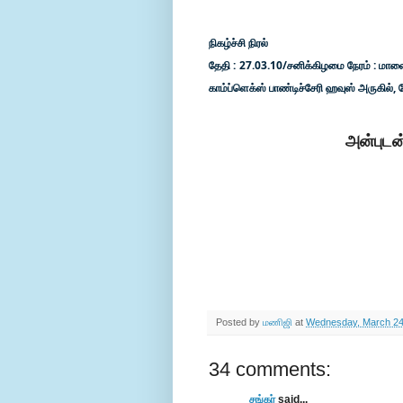
நிகழ்ச்சி நிரல்
தேதி : 27.03.10/சனிக்கிழமை நேரம் : மாலை 
காம்ப்ளெக்ஸ் பாண்டிச்சேரி ஹவுஸ் அருகில்,
அன்புடன
Posted by
மணிஜி
at
Wednesday, March 24
34 comments:
சங்கர்
said...