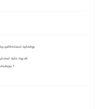
்கு குளிச்சாப்லயும் ஆச்சுன்னு
ப்பாவும் ஆச்சு அது சரி
ைச்சுகிறதா ?