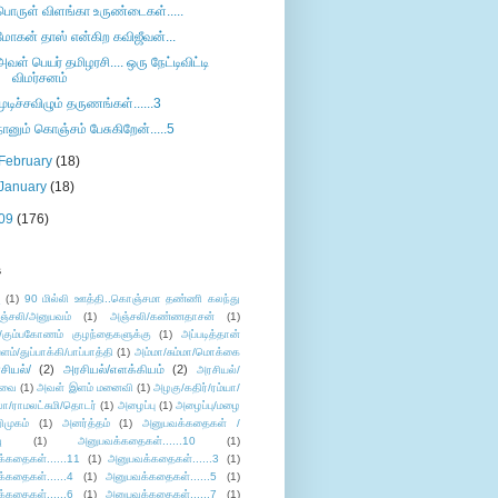
பொருள் விளங்கா உருண்டைகள்.....
மோகன் தாஸ் என்கிற கவிஜீவன்...
அவள் பெயர் தமிழரசி.... ஒரு நேட்டிவிட்டி
விமர்சனம்
முடிச்சவிழும் தருணங்கள்......3
நானும் கொஞ்சம் பேசுகிறேன்.....5
February
(18)
January
(18)
09
(176)
s
ு
(1)
90 மில்லி ஊத்தி..கொஞ்சமா தண்ணி கலந்து
ஞ்சலி/அனுபவம்
(1)
அஞ்சலி/கண்ணதாசன்
(1)
/கும்பகோணம் குழந்தைகளுக்கு
(1)
அப்படித்தான்
ளம்/துப்பாக்கி/பாப்பாத்தி
(1)
அம்மா/சும்மா/மொக்கை
சியல்/
(2)
அரசியல்/எளக்கியம்
(2)
அரசியல்/
ுவை
(1)
அவள் இளம் மனைவி
(1)
அழகு/கதிர்/ரம்யா/
லா/ராமலட்சுமி/தொடர்
(1)
அழைப்பு
(1)
அழைப்பு/மழை
ிமுகம்
(1)
அனர்த்தம்
(1)
அனுபவக்கதைகள் /
ு
(1)
அனுபவக்கதைகள்......10
(1)
்கதைகள்......11
(1)
அனுபவக்கதைகள்......3
(1)
்கதைகள்......4
(1)
அனுபவக்கதைகள்......5
(1)
்கதைகள்......6
(1)
அனுபவக்கதைகள்......7
(1)