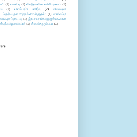
--1
(1)
வாசிப்பு
(1)
விபரீதம்/விகடன்/விமர்சனம்
(1)
விளம்பரம்/ பகிர்வு
(2)
ம்
(1)
விளம்பரம்/
ட்டம்/தற்பெருமை/பீற்றிக்கொள்ளுதல்/
(1)
வீண்வம்பு/
ேலை/நாட்டுநடப்பு
(1)
ஜ்யோவ்ராம்/அனுஜன்யா/வாசு/
ண்மத்தமிழன்/கேபிள்
(1)
ஸ்மைல்/குறும்படம்
(1)
wers