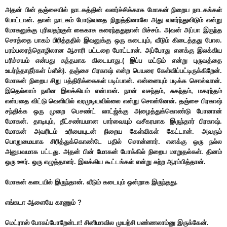
அதன் பின் தஞ்சையில் நாடகத்தின் வளர்ச்சிக்காக மோகன் நிறைய நாடகங்கள்
போட்டான். தான் நாடகம் போடுவதை நிறுத்தினாலே அது வளர்ந்துவிடும் என்று
மோகனுக்கு புரிவதற்குள் கைகாசு கரைந்ததுதான் மிச்சம். அவன் அப்பா இருந்த
சொத்தை பாகம் பிரித்ததில் இவனுக்கு ஒரு கடையும், வீடும் கிடைத்தது போல.
பரம்பரைத்தொழிலான ஆசாரி பட்டறை போட்டான். அப்போது எனக்கு இலக்கிய
பரிச்சயம் என்பது சுத்தமாக கிடையாது.( இப்ப மட்டும் என்று புருவத்தை
உயர்த்தாதீர்கள் ப்ளீஸ்). தஞ்சை பிரகாஷ் என்ற பெயரை கேள்விப்பட்டிருக்கிறேன்.
மோகன் நிறைய சிறு பத்திரிக்கைகள் படிப்பான். என்னையும் படிக்க சொல்வான்.
இதெல்லாம் நவீன இலக்கியம் என்பான். நான் வசந்தம், சுகந்தம், மகரந்தம்
என்பதை விட்டு வெளியில் வரமுடியவில்லை என்று சொன்னேன். தஞ்சை பிரகாஷ்
சந்திக்க ஒரு முறை பெசண்ட் லாட்ஜ்க்கு அழைத்துக்கொண்டு போனான்
மோகன். தாடியும், தீட்சண்யமான பார்வையும் வசீகரமாக இருந்தார் பிரகாஷ்.
மோகன் அவரிடம் உரிமையுடன் நிறைய கேள்விகள் கேட்டான். அவரும்
பொறுமையாக சிரித்துக்கொண்டே பதில் சொன்னார். எனக்கு ஒரு நல்ல
அனுபவமாக பட்டது. அதன் பின் மோகன் போக்கில் நிறைய மாறுதல்கள். தினம்
ஒரு ஊர். ஒரு எழுத்தாளர். இலக்கிய கூட்டங்கள் என்று சுற்ற ஆரம்பித்தான்.
மோகன் கடையில் இருந்தான். வீடும் கடையும் ஒன்றாக இருந்தது.
எங்கடா ஆளையே காணும் ?
மெட்ராஸ் போகப்போறேன்டா! சினிமாவில முயற்சி பண்ணலாம்னு இருக்கேன்.