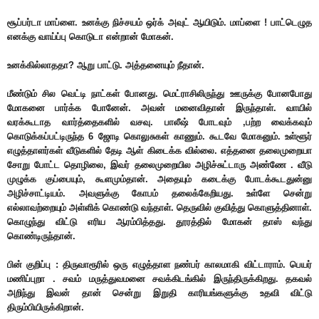
சூப்பர்டா மாப்ளை. உனக்கு நிச்சயம் ஒர்க் அவுட் ஆயிடும். மாப்ளை ! பாட்டெழுத
எனக்கு வாய்ப்பு கொடுடா என்றான் மோகன்.
உனக்கில்லாததா? ஆறு பாட்டு. அத்தனையும் நீதான்.
மீண்டும் சில வெட்டி நாட்கள் போனது. மெட்ராசிலிருந்து ஊருக்கு போனபோது
மோகனை பார்க்க போனேன். அவன் மனைவிதான் இருந்தாள். வாயில்
வரக்கூடாத வார்த்தைகளில் வசவு. பாலீஷ் போடவும் ,பற்ற வைக்கவும்
கொடுக்கப்பட்டிருந்த 6 ஜோடி கொலுசுகள் காணும். கூடவே மோகனும். உள்ளூர்
எழுத்தாளர்கள் வீடுகளில் தேடி ஆள் கிடைக்க வில்லை. எத்தனை தலைமுறையா
சோறு போட்ட தொழிலை, இவர் தலைமுறையில அழிச்சுட்டாரு அண்ணே . வீடு
முழுக்க குப்பையும், கூளமும்தான். அதையும் கடைக்கு போடக்கூடதுன்னு
அழிச்சாட்டியம். அவளுக்கு கோபம் தலைக்கேறியது. உள்ளே சென்று
எல்லாவற்றையும் அள்ளிக் கொண்டு வந்தாள். தெருவில் குவித்து கொளுத்தினாள்.
கொழுந்து விட்டு எரிய ஆரம்பித்தது. தூரத்தில் மோகன் தாஸ் வந்து
கொண்டிருந்தான்.
பின் குறிப்பு : திருவாரூரில் ஒரு எழுத்தாள நண்பர் காலமாகி விட்டாராம். பெயர்
மணிப்புறா . சவம் மருத்துவமனை சவக்கிடங்கில் இருந்திருக்கிறது. தகவல்
அறிந்து இவன் தான் சென்று இறுதி காரியங்களுக்கு உதவி விட்டு
திரும்பியிருக்கிறான்.