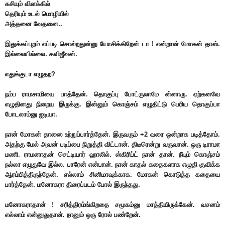
கசியும் விளக்கில்
தெரியும் உடல் மொழியில்
அத்தனை வேதனை..
இதுக்கப்புறம் எப்படி சொல்றதுன்னு யோசிக்கிறேன் டா ! என்றான் மோகன் தாஸ்.
இல்லையில்லை. கவிஜீவன்.
எதுக்குடா எழுதற?
நம்ப ராமசாமியை பாத்தேன். தொகுப்பு போட்ருலாமே ன்னாரு. ஏற்கனவே
எழுதினது நிறைய இருக்கு. இன்னும் கொஞ்சம் எழுதிட்டு பெரிய தொகுப்பா
போடலாம்னு ஐடியா.
நான் மோகன் தாஸை உற்றுப்பார்த்தேன். இருவரும் +2 வரை ஒன்றாக படித்தோம்.
அதற்கு மேல் அவன் படிப்பை நிறுத்தி விட்டான். திடீரென்று வருவான். ஒரு டிராமா
மணி. ராமனாதன் செட்டியார் ஹாலில். ஸ்கிரிப்ட் நான் தான். நீயும் கொஞ்சம்
நல்லா எழுதுவே இல்ல. பாரேன் என்பான். நான் காதல் கதைகளாக எழுதி குவிக்க
ஆரம்பித்திருந்தேன். எல்லாம் சினிமாவுக்காக. மோகன் கொடுத்த கதையை
பார்த்தேன். மனோகரா திரைப்படம் போல் இருந்தது.
மனோகராதான் ! சரித்திரம்ங்கிறதை சமூகம்னு மாத்தியிருக்கேன். வசனம்
எல்லாம் என்னுதுதான். நானும் ஒரு ரோல் பண்றேன்.