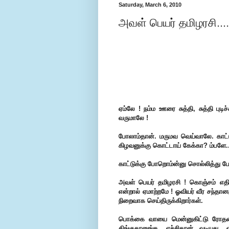
Saturday, March 6, 2010
அவள் பெயர் தமிழரசி.... 
ஏம்லே ! நம்ம ஊரை சுத்தி, சுத்தி புட
வருமாலே !
போலாம்தான். மருமவ வெய்வாலே. காட்ட
கிழவனுக்கு கொட்டாய் கேக்கா? ம்பளே.
காட்டுக்கு போறொம்ன்னு சொல்லித்து 
அவள் பெயர் தமிழரசி ! கொஞ்சம் எதிர்பா
என்றால் ஏமாற்றமே ! ஓவியர் வீர சந்தானம
நிறைவாக செய்திருக்கிறார்கள்.
பொக்கை வாயை மென்னுகிட்டு ரோதணை
திங்குதானுங்க. எச்சிதான் வடியுத