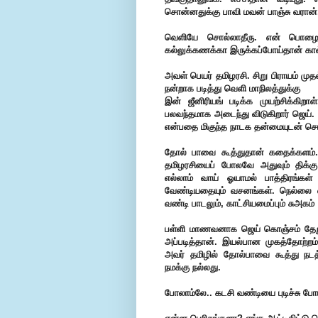
சொன்னதுக்கு பாவி மவன் பாஞ்சு வரான்
வெளியே சொல்லாதீரு. என் பொழைப்பு
கல்லுக்கணக்கா இருக்கப்போய்தான் கால் 
அவள் பெயர் தமிழரசி. சிறு பிராயம் ம
நன்றாக படித்து வெளி மாநிலத்துக்கு
இன் ஜீனிரியங் படிக்க முயற்சிக்க
பலவந்தமாக அடைந்து விடுகிறார் ஜெய்.
என்பதை மிகுந்த நாடக தன்மையுடன் சொல்
தோல் பாவை கூத்துதான் கதைக்களம்.
தமிழரசியைப் போலவே அதுவும் திக்கு
எல்லாம் வாய் ஓயாமல் பாத்திரங்கள
வேண்டியதையும் வசனங்கள். நெல்லை ஸ்ல
வண்டி பாடலும், காட்சியமைப்பும் சுஅகம்
பள்ளி மாணவனாக ஜெய் கொஞ்சம் தேறுகிறார
அப்படித்தான். இயல்பான முகத்தோற்றம்
அவர் தமிழில் தோல்பாவை கூத்து நடத்
நமக்கு நல்லது.
போலாம்லே.. கடசி வண்டியை புடிச்சு போய