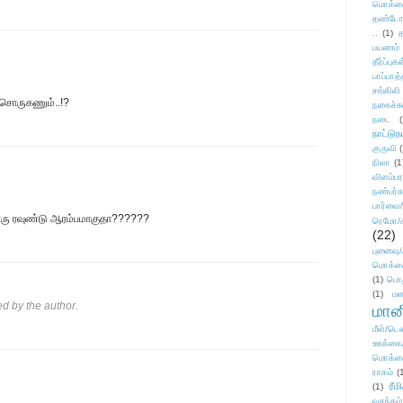
மொக்க
தண்டோரா
..
(1)
த
பயணம்
தீர்ப்பு
பாப்பாத்
சங்கிலி
 சொருகணும்..!?
நகைச்ச
நடை
(
நாட்டுந
குருவி
நிலா
(1
விளம்பர
நண்பர்க
பார்வை/
னொரு ரவுண்டு ஆரம்பமாகுதா??????
ரெமோ/க
(22)
புனைவ
மொக்க
(1)
பொ
(1)
மன
 by the author.
மானி
மீள்/டெஸ
ஊக்கை
மொக்க
ராகம்
(
ரீம
(1)
வசந்தம்