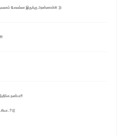
தேவலாம் போலல்லா இருக்கு அண்ணாச்சி :))
!!
ந்தீங்க நண்பா!!
ியா..?:((