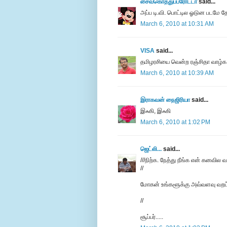
சைவகொத்துப்பரோட்டா
said...
அப்ப டி.வி. பொட்டில ஓடுன படமே 
March 6, 2010 at 10:31 AM
VISA
said...
தமிழரசியை வென்ற ரஞ்சிதா வாழ்க!
March 6, 2010 at 10:39 AM
இராகவன் நைஜிரியா
said...
இஃகி, இஃகி
March 6, 2010 at 1:02 PM
ஜெட்லி...
said...
///நிற்க. நேத்து நீங்க என் கனவில வ
//
மோகன் உங்களூக்கு அவ்வளவு வறட்ச
//
சூப்பர்.....