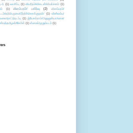
--1
(1)
வாசிப்பு
(1)
விபரீதம்/விகடன்/விமர்சனம்
(1)
விளம்பரம்/ பகிர்வு
(2)
ம்
(1)
விளம்பரம்/
ட்டம்/தற்பெருமை/பீற்றிக்கொள்ளுதல்/
(1)
வீண்வம்பு/
ேலை/நாட்டுநடப்பு
(1)
ஜ்யோவ்ராம்/அனுஜன்யா/வாசு/
ண்மத்தமிழன்/கேபிள்
(1)
ஸ்மைல்/குறும்படம்
(1)
wers