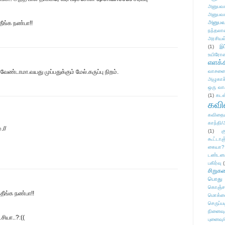
அனுபவக
அனுபவக
அனுபவ
தீங்க நண்பா!!
நந்தலால
அரசியல
(1)
இட
உயிரோ
எளக்க
வேண்டாமா.வயது முப்பதுக்கும் மேல்.கருப்பு நிறம்.
வாசனை/க
அழுகாச
ஒரு வா
(1)
கடன
கவ
கவிதைய
காந்தி/
.//
(1)
க
கூட்டா
கையா?
டண்டன
பகிர்வு
(
சிறுக
பொது
கொஞ்ச
்தீங்க நண்பா!!
மொக்க
செருப்ப
நினைவு
ியா..?:((
புனைவு