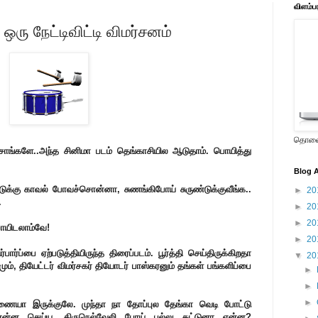
விளம்ப
ஒரு நேட்டிவிட்டி விமர்சனம்
தொலைக
ிச்சாங்களே..அந்த சினிமா படம் தெங்காசியில ஆடுதாம். பொயித்து
Blog A
ுக்கு காவல் போவச்சொன்னா, சுணங்கிபோய் சுருண்டுக்குவீங்க..
►
20
.
►
20
►
20
போயிடலாம்வே!
►
20
ர்ப்பை ஏற்படுத்தியிருந்த திரைப்படம். பூர்த்தி செய்திருக்கிறதா
▼
20
ும், தியேட்டர் விமர்சகர் தியோடர் பாஸ்கரனும் தங்கள் பங்களிப்பை
►
►
►
யா இருக்குலே. முந்தா நா தோப்புல தேங்கா வெடி போட்டு
ு. என்ன செய்ய. திருநெல்வேலி போய் பல்லு கட்டுனா என்ன?