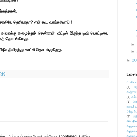
பொறப்டிங்க?
க்கத்தான்.
ு சோலியே தெரியாதா? என் கூட வாங்கவோய் !
றைக்கு அழைத்துச் சென்றான். வீட்டில் இருந்த டிவி பொட்டியை
ுகத் தொடங்கியது.
►
ிடுவதிலிருந்து காட்சி தொடங்குகிறது.
►
►
20
2010
Label
/ பகிர்வ
(1)
அ
அஞ்சலி
(1)
அப்ப
அர
(1)
நகைச்ச
அப்துல்
(1)
அற
மீள்பதிவ
அனுபவக
அனுபவக
றீங்க!! அந்த பால் தாக்கரே வரி படிச்சோன spontaneous சிரிப்பு
அனுபவக