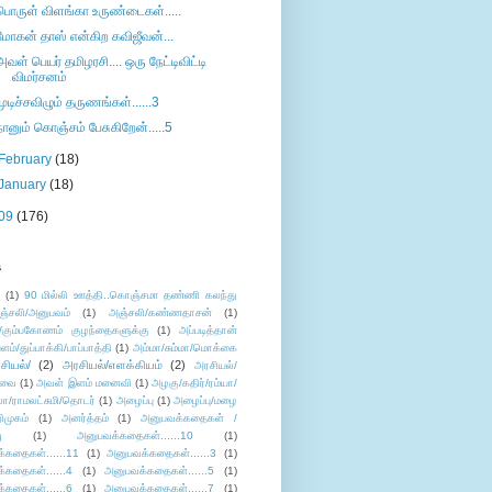
பொருள் விளங்கா உருண்டைகள்.....
மோகன் தாஸ் என்கிற கவிஜீவன்...
அவள் பெயர் தமிழரசி.... ஒரு நேட்டிவிட்டி
விமர்சனம்
முடிச்சவிழும் தருணங்கள்......3
நானும் கொஞ்சம் பேசுகிறேன்.....5
February
(18)
January
(18)
09
(176)
s
ு
(1)
90 மில்லி ஊத்தி..கொஞ்சமா தண்ணி கலந்து
ஞ்சலி/அனுபவம்
(1)
அஞ்சலி/கண்ணதாசன்
(1)
/கும்பகோணம் குழந்தைகளுக்கு
(1)
அப்படித்தான்
ளம்/துப்பாக்கி/பாப்பாத்தி
(1)
அம்மா/சும்மா/மொக்கை
சியல்/
(2)
அரசியல்/எளக்கியம்
(2)
அரசியல்/
ுவை
(1)
அவள் இளம் மனைவி
(1)
அழகு/கதிர்/ரம்யா/
லா/ராமலட்சுமி/தொடர்
(1)
அழைப்பு
(1)
அழைப்பு/மழை
ிமுகம்
(1)
அனர்த்தம்
(1)
அனுபவக்கதைகள் /
ு
(1)
அனுபவக்கதைகள்......10
(1)
்கதைகள்......11
(1)
அனுபவக்கதைகள்......3
(1)
்கதைகள்......4
(1)
அனுபவக்கதைகள்......5
(1)
்கதைகள்......6
(1)
அனுபவக்கதைகள்......7
(1)