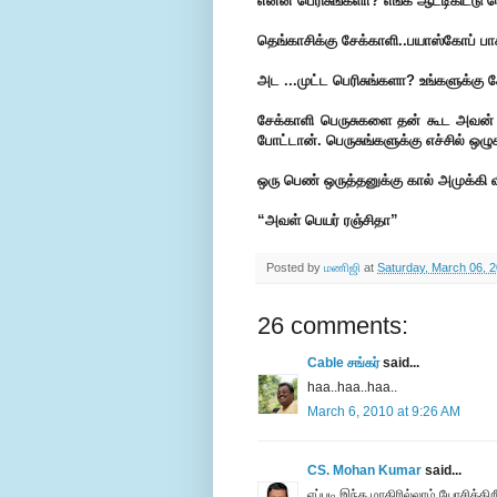
என்ன பெரிசுங்களா? எங்க ஆட்டிகிட்டு 
தெங்காசிக்கு சேக்காளி..பயாஸ்கோப் பா
அட ...முட்ட பெரிசுங்களா? உங்களுக்க
சேக்காளி பெருசுகளை தன் கூட அவன் அ
போட்டான். பெருசுங்களுக்கு எச்சில் ஒழ
ஒரு பெண் ஒருத்தனுக்கு கால் அமுக்கி வ
“அவள் பெயர் ரஞ்சிதா”
Posted by
மணிஜி
at
Saturday, March 06, 
26 comments:
Cable சங்கர்
said...
haa..haa..haa..
March 6, 2010 at 9:26 AM
CS. Mohan Kumar
said...
எப்புடி இந்த மாதிரில்லாம் யோசிக்கி