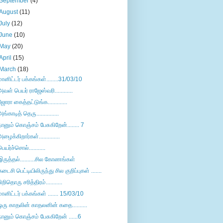
September
(4)
August
(11)
July
(12)
June
(10)
May
(20)
April
(15)
March
(18)
மானிட்டர் பக்கங்கள்........31/03/10
அவள் பெயர் ராஜேஸ்வரி............
ஜோரா கைத்தட்டுங்க.............
அங்காடித் தெரு...............
நானும் கொஞ்சம் பேசுகிறேன்........ 7
அழைக்கிறார்கள்..............
பெயர்ச்சொல்...........
இருத்தல்..........சில கோணங்கள்
கடைசி பெட்டியிலிருந்து சில குறிப்புகள் .......
பிறிதொரு சரித்திரம்...........
மானிட்டர் பக்கங்கள் ....... 15/03/10
ஒரு காதலின் காதலனின் கதை..........
நானும் கொஞ்சம் பேசுகிறேன் ......6