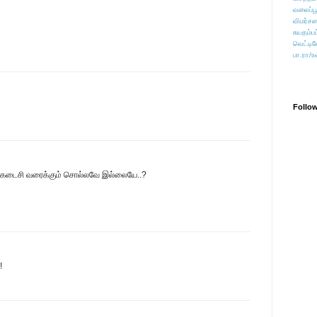
வலைப்பூ
விமர்சன
சுயதம்ப
வெட்டிவ
பா.ரா/உ
Follo
? கடைசி வரைக்கும் சொல்லவே இல்லையே..?
!