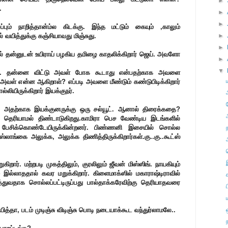
►
.
►
►
ம் நாறித்தான்ம்ல கிடக்கு. இந்த மட்டும் கையும் ,காலும்
வயித்துக்கு கஞ்சியாவது மிஞ்சுது.
►
►
ுதல் தன்னுடன் உயிராய் பழகிய தமிழை காதலிக்கிறார் ஜெய். அவளோ
►
▼
ிறாள். தன்னை விட்டு அவள் போக கூடாது என்பதற்காக அவளை
 அவள் என்ன ஆகிறாள்? எப்படி அவளை மீண்டும் கண்டுபிடிக்கிறார்
லியிருக்கிறார் இயக்குநர்.
 அதற்காக இயக்குனருக்கு ஒரு சல்யூட். ஆனால் திரைக்கதை?
 தெரியாமல் திண்டாடுகிறது.காமிரா பெச வேண்டிய இடங்களில்
் பேசிக்கொண்டேயிருக்கின்றனர். பிண்ணனி இசையில் சொல்ல
ாங்கை அலுக்க, அலுக்க திணித்திருக்கிறார்கள்.கு..கு..கூட்ஸ்
். மற்றபடி முகத்திலும், குரலிலும் ஜீவன் மிஸ்ஸிங். நாயகியும்
 இல்லாததால் கவர மறுக்கிறார். கிளைமாக்ஸில் மகாராஷ்டிராவில்
துவதாக சொல்லப்பட்டிருப்பது பால்தாக்கரேவிற்கு தெரியாதவரை
ித்தா, படம் முடிஞ்சு விடிஞ்சு பொடி நடையாக்கூட வந்துர்லாமலே..