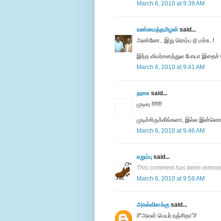
March 6, 2010 at 9:39 AM
உண்மைத்தமிழன்
said...
அண்ணே.. இது ரொம்ப டூ மச்சு..!
இந்த விமர்சனத்துல போயா இதைச்
March 6, 2010 at 9:41 AM
தராசு
said...
முடிவு !!!!!!!
முடிச்சிருக்கீங்களா, இல்ல இன்
March 6, 2010 at 9:46 AM
எறும்பு
said...
This comment has been removed
March 6, 2010 at 9:59 AM
அகல்விளக்கு
said...
//“அவள் பெயர் ரஞ்சிதா”//