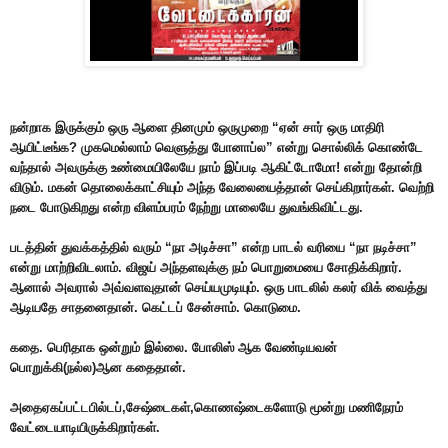
நன்றாக இருக்கும் ஒரு ஆளை தினமும் ஒருமுறை “ஏன் சார் ஒரு மாதிரி
ஆயிட்டீங்க? முகமெல்லாம் வெளுத்து போனாப்ல” என்று சொல்லிக் கொண்டே
வந்தால் அவருக்கு உண்மையிலேயே நாம் இப்படி ஆகிட்டோமோ! என்று தோன்றி
விடும். மகன் தொலைக்காட்சியும் அந்த வேலையைத்தான் செய்கிறார்கள். வெற்றி
நடை போடுகிறது என்ற விளம்பரம் நேற்று மாலையே துவங்கிவிட்டது.
படத்தின் துவக்கத்தில் வரும் “நா அடிச்சா” என்ற பாடல் வரியை “நா நடிச்சா”
என்று மாற்றிவிடலாம். விஜய் அந்தளவுக்கு நம் பொறுமையை சோதிக்கிறார்.
ஆனால் அவரால் அவ்வளவுதான் செய்யமுடியும். ஒரு பாடலில் கலர் விக் வைத்து
ஆடியதே சாதனைதான். கெட்டப் சேன்சாம். கொடுமை.
கதை. பெரிதாக ஒன்றும் இல்லை. போலிஸ் ஆக வேண்டியவன்
பொறுக்கி(நல்ல)ஆன கதைதான்.
அதைஏகப்பட்டபில்டப்,சேஷ்டைகள்,கொணஷ்டைகளோடு மூன்று மணிநேரம்
வேட்டையாடியிருக்கிறார்கள்.