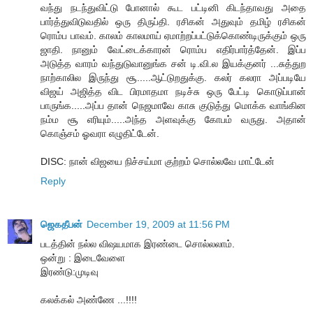
வந்து நடந்துவிட்டு போனால் கூட பட்டினி கிடந்தாவது அதை
பார்த்துவிடுவதில் ஒரு திருப்தி. ரசிகன் அதுவும் தமிழ் ரசிகன்
ரொம்ப பாவம். காலம் காலமாய் ஏமாற்றப்பட்டுக்கொண்டிருக்கும் ஒரு
ஜாதி. நானும் வேட்டைக்காரன் ரொம்ப எதிர்பார்த்தேன். இப்ப
அடுத்த வாரம் வந்துடுவானுங்க சன் டி.வி.ல இயக்குனர் ...சுத்துற
நாற்காலில இருந்து சூ.....ஆட்டுறதுக்கு. கலர் கலரா அப்படியே
விஜய் அஜித்த விட பிரமாதமா நடிச்சு ஒரு பேட்டி கொடுப்பான்
பாருங்க.....அப்ப தான் நெஜமாவே காசு குடுத்து மொக்க வாங்கின
நம்ம சூ எரியும்.....அந்த அளவுக்கு கோபம் வருது. அதான்
கொஞ்சம் ஓவரா எழுதிட்டேன்.
DISC: நான் விஜயை நிச்சய்மா குற்றம் சொல்லவே மாட்டேன்
Reply
ஜெகதீபன்
December 19, 2009 at 11:56 PM
படத்தின் நல்ல விஷயமாக இரண்டை சொல்லலாம்.
ஒன்று : இடைவேளை
இரண்டு:முடிவு
கலக்கல் அண்ணே ...!!!!