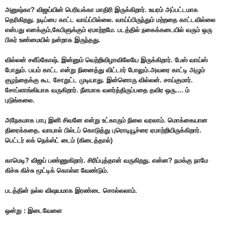
அனுஷ்கா? விஜய்யின் பெரியக்கா மாதிரி இருக்கிறார். உயரம் அப்பட்டமாக
தெரிகிறது. நடிப்பை காட்ட வாய்ப்பில்லை. வாய்ப்பிருந்தும் மற்றதை காட்டவில்லை
என்பது எனக்கும்,கேபிளுக்கும் ஏமாற்றமே. படத்தில் நகைக்கடையில் வரும் ஒரு
பிகர் உண்மையில் நன்றாக இருந்தது.
வில்லன் சலீம்கோஷ். இன்னும் வெற்றிவிழாவிலேயே இருக்கிறார். பேஸ் வாய்ஸ்
போதும். பயம் காட்ட என்று நினைத்து விட்டார் போலும்.அவரை காட்டி அழும்
குழந்தைக்கு கூட சோறுட்ட முடியாது. இன்னொரு வில்லன். சாய்குமார்.
சோப்ளாங்கியாக வருகிறார். நீளமாக வளர்த்திருப்பதை தவிர ஒரு.... ம்
புடுங்கலை.
அநேகமாக பாபு இனி சிவனே என்று உட்காரும் நிலை வரலாம். மொக்கையான
திரைக்கதை. வாயால் பில்டப் கொடுத்து புரொடியூச்ரை ஏமாற்றியிருக்கிறார்.
பெட்டர் லக் நெக்ஸ்ட் டைம் (கிடைத்தால்)
காமெடி? விஜய் பண்ணுகிறார். சிரிப்புத்தான் வருகிறது. என்ன? நமக்கு நாமே
கிச்சு கிச்சு மூட்டிக் கொள்ள வேண்டும்.
படத்தின் நல்ல விஷயமாக இரண்டை சொல்லலாம்.
ஒன்று : இடைவேளை