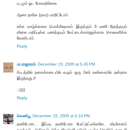
படமும் ஓட போவதில்லை.
ஆனா நாங்க (நாம) மாறிட்டோம்.
உங்க வாழ்க்கைல பொக்கிஷமாய் இருக்கும் 3 மணி நேரத்தயும்
விலை மதிப்புள்ள பணத்தயும் வேட்டைக்காரனுக்காக செலவளிக்க
வேண்டாம்.
Reply
பா.ராஜாராம்
December 19, 2009 at 5:45 PM
//படத்தில் நகைக்கடையில் வரும் ஒரு பிகர் உண்மையில் நன்றாக
இருந்தது.//
:-))))
Reply
வெண்பூ
December 19, 2009 at 6:10 PM
தண்டோரா... இப்படி தண்டோரா போட்டுட்டீங்களே.. விமர்சனம்
கலக்கல்.. அதிலயும் அந்த ஜிவல்லரி ஃபிகர், புடிச்ச ரெண்டு, கடைசி