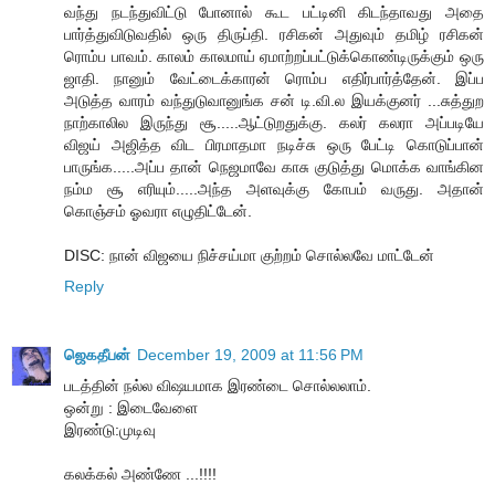
வந்து நடந்துவிட்டு போனால் கூட பட்டினி கிடந்தாவது அதை
பார்த்துவிடுவதில் ஒரு திருப்தி. ரசிகன் அதுவும் தமிழ் ரசிகன்
ரொம்ப பாவம். காலம் காலமாய் ஏமாற்றப்பட்டுக்கொண்டிருக்கும் ஒரு
ஜாதி. நானும் வேட்டைக்காரன் ரொம்ப எதிர்பார்த்தேன். இப்ப
அடுத்த வாரம் வந்துடுவானுங்க சன் டி.வி.ல இயக்குனர் ...சுத்துற
நாற்காலில இருந்து சூ.....ஆட்டுறதுக்கு. கலர் கலரா அப்படியே
விஜய் அஜித்த விட பிரமாதமா நடிச்சு ஒரு பேட்டி கொடுப்பான்
பாருங்க.....அப்ப தான் நெஜமாவே காசு குடுத்து மொக்க வாங்கின
நம்ம சூ எரியும்.....அந்த அளவுக்கு கோபம் வருது. அதான்
கொஞ்சம் ஓவரா எழுதிட்டேன்.
DISC: நான் விஜயை நிச்சய்மா குற்றம் சொல்லவே மாட்டேன்
Reply
ஜெகதீபன்
December 19, 2009 at 11:56 PM
படத்தின் நல்ல விஷயமாக இரண்டை சொல்லலாம்.
ஒன்று : இடைவேளை
இரண்டு:முடிவு
கலக்கல் அண்ணே ...!!!!