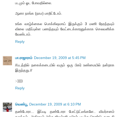
படமும் ஓட போவதில்லை.
ஆனா நாங்க (நாம) மாறிட்டோம்.
உங்க வாழ்க்கைல பொக்கிஷமாய் இருக்கும் 3 மணி நேரத்தயும்
விலை மதிப்புள்ள பணத்தயும் வேட்டைக்காரனுக்காக செலவளிக்க
வேண்டாம்.
Reply
பா.ராஜாராம்
December 19, 2009 at 5:45 PM
//படத்தில் நகைக்கடையில் வரும் ஒரு பிகர் உண்மையில் நன்றாக
இருந்தது.//
:-))))
Reply
வெண்பூ
December 19, 2009 at 6:10 PM
தண்டோரா... இப்படி தண்டோரா போட்டுட்டீங்களே.. விமர்சனம்
கலக்கல்.. அதிலயும் அந்த ஜிவல்லரி ஃபிகர், புடிச்ச ரெண்டு, கடைசி