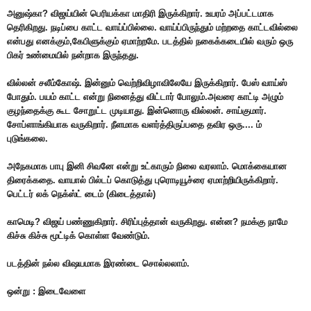
அனுஷ்கா? விஜய்யின் பெரியக்கா மாதிரி இருக்கிறார். உயரம் அப்பட்டமாக
தெரிகிறது. நடிப்பை காட்ட வாய்ப்பில்லை. வாய்ப்பிருந்தும் மற்றதை காட்டவில்லை
என்பது எனக்கும்,கேபிளுக்கும் ஏமாற்றமே. படத்தில் நகைக்கடையில் வரும் ஒரு
பிகர் உண்மையில் நன்றாக இருந்தது.
வில்லன் சலீம்கோஷ். இன்னும் வெற்றிவிழாவிலேயே இருக்கிறார். பேஸ் வாய்ஸ்
போதும். பயம் காட்ட என்று நினைத்து விட்டார் போலும்.அவரை காட்டி அழும்
குழந்தைக்கு கூட சோறுட்ட முடியாது. இன்னொரு வில்லன். சாய்குமார்.
சோப்ளாங்கியாக வருகிறார். நீளமாக வளர்த்திருப்பதை தவிர ஒரு.... ம்
புடுங்கலை.
அநேகமாக பாபு இனி சிவனே என்று உட்காரும் நிலை வரலாம். மொக்கையான
திரைக்கதை. வாயால் பில்டப் கொடுத்து புரொடியூச்ரை ஏமாற்றியிருக்கிறார்.
பெட்டர் லக் நெக்ஸ்ட் டைம் (கிடைத்தால்)
காமெடி? விஜய் பண்ணுகிறார். சிரிப்புத்தான் வருகிறது. என்ன? நமக்கு நாமே
கிச்சு கிச்சு மூட்டிக் கொள்ள வேண்டும்.
படத்தின் நல்ல விஷயமாக இரண்டை சொல்லலாம்.
ஒன்று : இடைவேளை