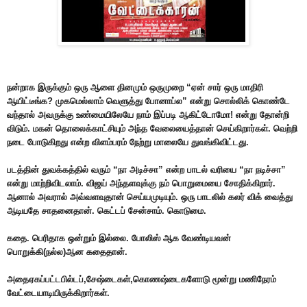
நன்றாக இருக்கும் ஒரு ஆளை தினமும் ஒருமுறை “ஏன் சார் ஒரு மாதிரி
ஆயிட்டீங்க? முகமெல்லாம் வெளுத்து போனாப்ல” என்று சொல்லிக் கொண்டே
வந்தால் அவருக்கு உண்மையிலேயே நாம் இப்படி ஆகிட்டோமோ! என்று தோன்றி
விடும். மகன் தொலைக்காட்சியும் அந்த வேலையைத்தான் செய்கிறார்கள். வெற்றி
நடை போடுகிறது என்ற விளம்பரம் நேற்று மாலையே துவங்கிவிட்டது.
படத்தின் துவக்கத்தில் வரும் “நா அடிச்சா” என்ற பாடல் வரியை “நா நடிச்சா”
என்று மாற்றிவிடலாம். விஜய் அந்தளவுக்கு நம் பொறுமையை சோதிக்கிறார்.
ஆனால் அவரால் அவ்வளவுதான் செய்யமுடியும். ஒரு பாடலில் கலர் விக் வைத்து
ஆடியதே சாதனைதான். கெட்டப் சேன்சாம். கொடுமை.
கதை. பெரிதாக ஒன்றும் இல்லை. போலிஸ் ஆக வேண்டியவன்
பொறுக்கி(நல்ல)ஆன கதைதான்.
அதைஏகப்பட்டபில்டப்,சேஷ்டைகள்,கொணஷ்டைகளோடு மூன்று மணிநேரம்
வேட்டையாடியிருக்கிறார்கள்.