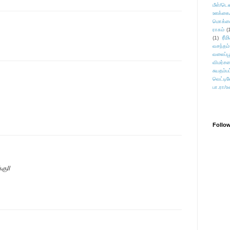
மீள்/டெஸ
ஊக்கை
மொக்க
ராகம்
(
ரீம
(1)
வசந்தம்
வலைப்பூ
விமர்சன
சுயதம்ப
வெட்டிவ
பா.ரா/உ
Follo
கு//