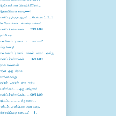
அழகே உன்னை ஆராதிக்கிறேன்...
அர்த்தமில்லாத கதை----4
மானிட்டருக்கு மறுநாள்..... டெஸ்டிங் 1..2...3
சில பிரபலங்கள்....சில பிராபலங்கள்
மானிட்டர் பக்கங்கள்........23/11/09
தண்டோரா.....
கால் செண்டர் கலாட்டா.....பாகம்---2
சக்தி கொடு...
கால் செண்டர் கலாட்டாக்கள்...பாகம் ...ஒன்று
மானிட்டர் பக்கங்கள்........16/11/09
தலைப்பில்லாமல்......
சார்லி...ஒரு பார்வை
மணிலா கயிறு........
ரெயின்...ரெயின்...கோ..அவே.....
பொக்கிஷம்....... ஒரு அறிமுகம்
மானிட்டர் பக்கங்கள்........09/11/09
ஆட்டம்............... .சிறுகதை....
தண்டம்....தண்டோரா ஆன கதை
அர்த்தமில்லாத கதைகள்----3..