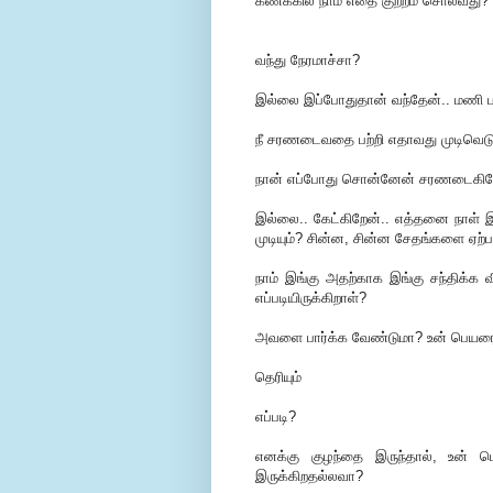
கணக்கில் நாம் எதை குற்றம் சொல்வது?
வந்து நேரமாச்சா?
இல்லை இப்போதுதான் வந்தேன்.. மணி பா
நீ சரணடைவதை பற்றி எதாவது முடிவெட
நான் எப்போது சொன்னேன் சரணடைகிறே
இல்லை.. கேட்கிறேன்.. எத்தனை நாள் இ
முடியும்? சின்ன, சின்ன சேதங்களை ஏற்
நாம் இங்கு அதற்காக இங்கு சந்திக்க வி
எப்படியிருக்கிறாள்?
அவளை பார்க்க வேண்டுமா? உன் பெயரைத
தெரியும்
எப்படி?
எனக்கு குழந்தை இருந்தால், உன் பெய
இருக்கிறதல்லவா?