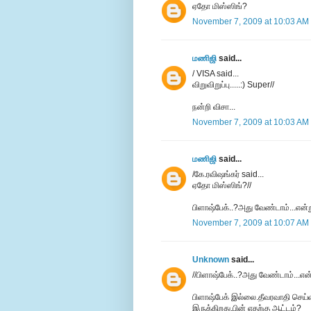
ஏதோ மிஸ்ஸிங்?
November 7, 2009 at 10:03 AM
மணிஜி
said...
/ VISA said...
விறுவிறுப்பு.....:) Super//
நன்றி விசா...
November 7, 2009 at 10:03 AM
மணிஜி
said...
/கே.ரவிஷங்கர் said...
ஏதோ மிஸ்ஸிங்?//
பிளாஷ்பேக்..?அது வேண்டாம்...என்
November 7, 2009 at 10:07 AM
Unknown
said...
//பிளாஷ்பேக்..?அது வேண்டாம்...என
பிளாஷ்பேக் இல்லை.தீவரவாதி செய்
இருக்கிறது.பின் எதற்கு ஆட்டம்?