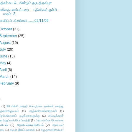
பதிவர் கூடல்...மீண்டும் ஒரு திருவிழா
கவிதை பலாப்பட்டறை----பதிவர்கள் கும்மி---
பாகம்- 2
மானிட்டர் பக்கங்கள்........02/11/09
October
(21)
September
(25)
August
(19)
July
(20)
June
(15)
May
(4)
April
(6)
March
(14)
February
(9)
s
ு
(1)
90 மில்லி ஊத்தி..கொஞ்சமா தண்ணி கலந்து
ஞ்சலி/அனுபவம்
(1)
அஞ்சலி/கண்ணதாசன்
(1)
/கும்பகோணம் குழந்தைகளுக்கு
(1)
அப்படித்தான்
ளம்/துப்பாக்கி/பாப்பாத்தி
(1)
அம்மா/சும்மா/மொக்கை
சியல்/
(2)
அரசியல்/எளக்கியம்
(2)
அரசியல்/
ுவை
(1)
அவள் இளம் மனைவி
(1)
அழகு/கதிர்/ரம்யா/