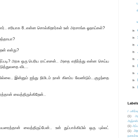
ர்.. சரியாக 8..என்ன சொல்கிறார்கள் உன் அரசாங்க ஓநாய்கள்?
►
►
ுத்தாயா?
►
ன் என்று?
►
►
ப்படி? அரசு ஒரு பெரிய ராட்ஸசன்.. அதை எதிர்த்து என்ன செய்ய
►
படுத்துவதை விட..
►
ல்லை.. இன்னும் ஐந்து நிமிடம் நான் கிளம்ப வேண்டும்...குழந்தை
►
►
்தான் வைத்திருக்கிறேன்..
Label
/ பகிர்வ
(1)
அ
அஞ்சலி
(1)
அப்ப
ரைத்தான் வைத்திருப்பேன்.. உன் துப்பாக்கியில் ஒரு புல்லட்
அர
(1)
நகைச்ச