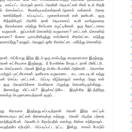
ு.. ஏகப்பட்ட பொருள் நாசம்..அவரின் அடியாட்கள் சிலர் உடல் சிதறி
ரில் கொல்லப்பட வேண்டியவர்கள்தான்.ஆனால் என்னால் அதை
 உணர்ந்தேன்.. எப்படிப்பட்ட மூளைக்காரன் என் நண்பன்.. ஒரு
 சித்தரிக்கும் அரசில் நான் அடியாளாய் கூலி வாங்குவதை
து. ரிவால்வரை எடுத்து சேம்பரை கழட்டினேன். ஒரு தோட்டாவை
படி வருவான்.. துப்பாக்கி கொண்டு வருவானா? மாட்டான்..கொண்டு
ுவானா? மேசை டிராயரிலிருந்து சார்மினார் சிகரெட்டை எடுத்து
ாளாயிற்று? நானும், அவனும் ஒரே சிகரெட்டை பகிர்ந்து கொண்டு..
தான்..அப்போது இந்த இடம் ஒரு கால்பந்து மைதானமாக இருந்தது.
் லட்சியமாக இருந்தது.. நீ போலிஸ்ல சேருடா..நான் மிலிட்டரி..
சேவை செய்யலாம்..அவன் இன்று பெரிய போலிஸ் அதிகாரி... அரசாங்க
்பாற்றும் புரட்சியாளன்..தனியாக வருவானா... கூட படையுடன் வந்து
ன் செய்ய மாட்டான்.. அப்படி வீழ்ந்தாலும் எனக்கு பிறகு என்
லும் ஒரு அவநம்பிக்கை மெலிதாக அறுத்து கொண்டிருக்கிறது...
ினைத்து விட்டால்? இருக்கட்டுமே... இருக்கிற இடத்திற்கு
எனக்கு பெருமையைத்தான் தரும்...
று சிரமமாக இருந்தது.எப்படித்தான் அவன் இந்த காட்டில்
விளையாடிய நாட்கள் நினைவுக்கு வந்தது.. அவன் அடித்த பந்தை
ற்றிருப்பேன். அவனிடம் தோற்பதில் எனக்கு சின்ன சந்தோஷம்..
த்தமே ஏற்படும்.. அப்படிப்பட்ட நட்பு.. இன்று.. காலம் போடும்