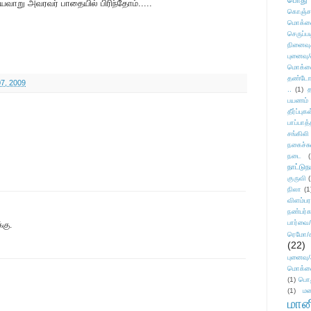
பொது
யவாறு அவரவர் பாதையில் பிரிந்தோம்.....
கொஞ்ச
மொக்க
செருப்ப
நினைவு
புனைவு
மொக்க
தண்டோரா
7, 2009
..
(1)
த
பயணம்
தீர்ப்பு
பாப்பாத்
சங்கிலி
நகைச்ச
நடை
(
நாட்டுந
குருவி
நிலா
(1
விளம்பர
நண்பர்க
பார்வை/
்கு.
ரெமோ/க
(22)
புனைவ
மொக்க
(1)
பொ
(1)
மன
மானி