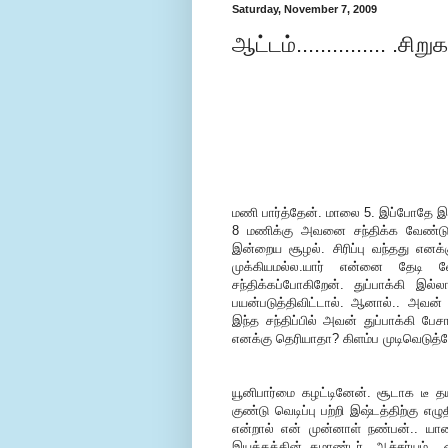
Saturday, November 7, 2009
ஆட்டம்............... .சிற
மணி பார்த்தேன். மாலை 5. இப்போதே இ
8 மணிக்கு அவனை சந்திக்க வேண்டும். 
இன்றைய சூழல். சிரிப்பு வந்தது எனக்
முக்கியமல்ல.யார் என்னை தேடி வ
சந்திக்கப்போகிறேன். துப்பாக்கி இ
பயன்படுத்திவிட்டால். ஆனால்.. அவன
இந்த சந்திப்பில் அவன் துப்பாக்கி பே
எனக்கு தெரியாதா? கிளம்ப முடிவெடுத்த
யூனிபார்மை கழட்டினேன். சூடாக டீ த
குண்டு வெடிப்பு பற்றி இஷ்டத்திற்கு எ
என்றால் என் முன்னாள் நண்பன்.. ய
இயக்கத்தின் கமாண்டர். ஆச்சர்யம்.