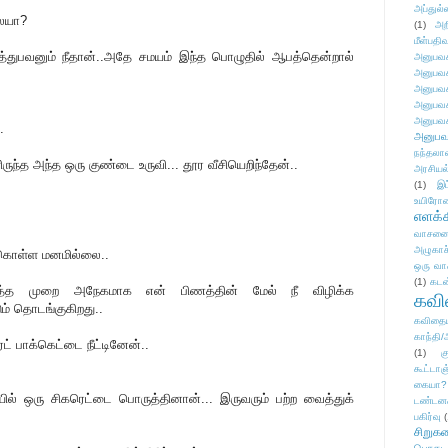
அப்துல்
லையா?
(1)
அற
மீள்பதிவ
த்துபவனும் நீதான்..அதே சமயம் இந்த பொழுதில் ஆபத்தென்றால்
அனுபவக
அனுபவக
அனுபவக
அனுபவக
அனுபவக
.
அனுபவ
நந்தலால
ிருந்த அந்த ஒரு குண்டை உருவி... தூர வீசியெறிந்தேன்..
அரசியல
(1)
இட
உயிரோ
எளக்க
வாசனை/க
அழுகாச
க்கொள்ள மனமில்லை..
ஒரு வா
(1)
கடன
 அடுத்த முறை அநேகமாக என் பிணத்தின் மேல் நீ விழிக்க
கவ
டும் தொடங்குகிறது..
கவிதைய
காந்தி/
ரெட் பாக்கெட்டை நீட்டினேன்..
(1)
க
கூட்டா
கையா?
ாயில் ஒரு சிகரெட்டை பொருத்தினான்... இருவரும் பற்ற வைத்துக்
டண்டன
பகிர்வு
(
சிறுக