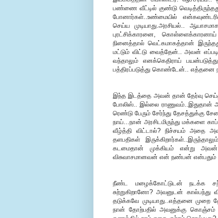
பண்ணை வீட்டில் குண்டு வெடித்திருந்தத
போனார்கள்..உண்மையில் என்கவுண்ட
செய்ய முடியாது.அரசியல்.. ஆயாசமாக
புரட்சிக்காரனை, கொள்ளைக்காரனாய்
நினைத்தால் வெட்கமாகத்தான் இருந்த
மட்டும் விட்டு வைத்தேன்.. அவன் எப்
வந்தாலும் எனக்கெதிராய் பயன்படுத்த
பத்திரப்படுத்து கொண்டேன்.. எத்தனை ந
இந்த இடத்தை அவன் தான் தேர்வு செய்
போலிஸ்.. இல்லை ராணுவம்..இதுதான் அவன
ரெண்டு பேரும் சேர்ந்து தேசத்துக்கு 
நாய்...நான் அரசிடமிருந்து மக்களை காப
வீழ்த்தி விட்டால்? நிச்சயம் அதை அவ
தளபதிகள் இருக்கிறார்கள்..இருந்தா
கடமைதான் முக்கியம் என்று அவன் ந
விசுவாசமானவன் என் நண்பன் என்பதும் 
நீண்ட மழைக்கோட்டுடன் நடக்க சற்
சுற்றுகிறானோ? அவனுடன் கால்பந்து 
தடுக்கவே முடியாது..எத்தனை முறை தோ
நான் தோற்பதில் அவனுக்கு கொஞ்சம் வரு