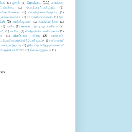
மொக்கை
(11)
்டிங்
(1)
முகில்
(1)
மொக்கை/
மொக்கை/எளக்கியம்
(2)
/அல்லக்கை
(1)
ை/மகாமொக்கை
(1)
ரண்டி/ஜர்கண்டி/ஏமூண்டி
(1)
1)
ராகவன்/பகிர்வு
(1)
ராமதாசு/ரவுசு/புனைவு
(1)
ரீமா
ிக்ஸ்
(3)
ரீமிக்ஸ்/ஒப்பாரி
(1)
ரீமேக்/மொக்கை
(1)
வலைப் பதிவர் நல வாரியம்
(2)
(1)
வண்டி
(1)
--1
(1)
வாசிப்பு
(1)
விபரீதம்/விகடன்/விமர்சனம்
(1)
விளம்பரம்/ பகிர்வு
(2)
ம்
(1)
விளம்பரம்/
ட்டம்/தற்பெருமை/பீற்றிக்கொள்ளுதல்/
(1)
வீண்வம்பு/
ேலை/நாட்டுநடப்பு
(1)
ஜ்யோவ்ராம்/அனுஜன்யா/வாசு/
ண்மத்தமிழன்/கேபிள்
(1)
ஸ்மைல்/குறும்படம்
(1)
wers