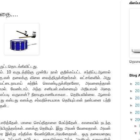
விளம்ப
ுகதை....
தொலைக
ருட்டதொடங்கிவிட்டது.
10 வருடத்திற்கு முன்பே நாள் குறிக்கப்பட்ட சந்திப்பு.ஆனால்
Blog A
கு.என் தலைக்கு விலை வைத்திருக்கிறார்கள். லட்சங்களில். அது
ேட்டைநாயாய் சுற்றிக் கொண்டிருக்கிறானோ, அவனைத்தான்
►
20
ல்லாமல். வேண்டாம். அந்த சனியன்.என்னையும் அறியாமல் அதை
►
20
் எப்படி வருவான்? நிராயுதபாணியாகவா.. தெரியவில்லை. ஆனால்
►
20
சாது என்பது எனக்கு சர்வநிச்சயமாக தெரியும்.என் நண்பனை பற்றி
►
20
ேன்..
►
20
▼
20
யாரித்தேன். மாலை செய்திதாளை மேய்ந்தேன்.. காலையில் நடந்த
►
ழுதியிருந்தார்கள்..எனக்கு தெரியும். இது அவன் வேலைதான். அவன்
▼
ாரை இன்று சந்திக்க வேண்டுமோ,அவனேதான்.. ஒரு தலைமறைவு
. ஒரு அப்பாவி உயிர் கூட சாகவில்லை.அந்த அரசியல் தலைவரின்