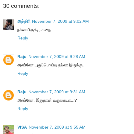
30 comments:
அத்திரி
November 7, 2009 at 9:02 AM
நல்லாயிருக்கு கதை
Reply
Raju
November 7, 2009 at 9:28 AM
அண்ணே..புதுப்பொலிவு நல்லா இருக்கு.
Reply
Raju
November 7, 2009 at 9:31 AM
அண்ணே, இதுதான் வருகையா...?
Reply
VISA
November 7, 2009 at 9:55 AM