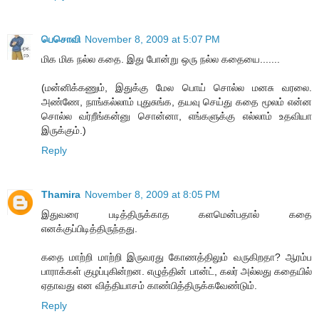
பெசொவி
November 8, 2009 at 5:07 PM
மிக மிக நல்ல கதை. இது போன்று ஒரு நல்ல கதையை.......
(மன்னிக்கணும், இதுக்கு மேல பொய் சொல்ல மனசு வரலை.
அண்ணே, நாங்கல்லாம் புதுசுங்க, தயவு செய்து கதை மூலம் என்ன
சொல்ல வர்றீங்கன்னு சொன்னா, எங்களுக்கு எல்லாம் உதவியா
இருக்கும்.)
Reply
Thamira
November 8, 2009 at 8:05 PM
இதுவரை படித்திருக்காத களமென்பதால் கதை
எனக்குப்பிடித்திருந்தது.
கதை மாற்றி மாற்றி இருவரது கோணத்திலும் வருகிறதா? ஆரம்ப
பாராக்கள் குழப்புகின்றன. எழுத்தின் பான்ட், கலர் அல்லது கதையில்
ஏதாவது என வித்தியாசம் காண்பித்திருக்கவேண்டும்.
Reply