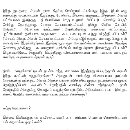
இந்த இடத்தை அவன் தான் தேர்வு செய்தான்..அப்போது இந்த இடம் ஒரு
கால்பந்து மைதானமாக இருந்தது. போலிஸ்.. இல்லை ராணுவம்..இதுதான் அவன்
லட்சியமாக இருந்தது.. நீ போலிஸ்ல சேருடா..நான் மிலிட்டரி.. ரெண்டு பேரும்
சேர்ந்து தேசத்துக்கு சேவை செய்யலாம்..அவன் இன்று பெரிய போலிஸ்
அதிகாரி... அரசாங்க நாய்...நான் அரசிடமிருந்து மக்களை காப்பாற்றும்
புரட்சியாளன்..தனியாக வருவானா... கூட படையுடன் வந்து வீழ்த்தி விட்டால்?
நிச்சயம் அதை அவன் செய்ய மாட்டான்.. அப்படி வீழ்ந்தாலும் எனக்கு பிறகு என்
தளபதிகள் இருக்கிறார்கள்..இருந்தாலும் ஒரு அவநம்பிக்கை மெலிதாக அறுத்து
கொண்டிருக்கிறது... கடமைதான் முக்கியம் என்று அவன் நினைத்து விட்டால்?
இருக்கட்டுமே... இருக்கிற இடத்திற்கு விசுவாசமானவன் என் நண்பன் என்பதும்
எனக்கு பெருமையைத்தான் தரும்...
நீண்ட மழைக்கோட்டுடன் நடக்க சற்று சிரமமாக இருந்தது.எப்படித்தான் அவன்
இந்த காட்டில் சுற்றுகிறானோ? அவனுடன் கால்பந்து விளையாடிய நாட்கள்
நினைவுக்கு வந்தது.. அவன் அடித்த பந்தை தடுக்கவே முடியாது..எத்தனை முறை
தோற்றிருப்பேன். அவனிடம் தோற்பதில் எனக்கு சின்ன சந்தோஷம்.. நான்
தோற்பதில் அவனுக்கு கொஞ்சம் வருத்தமே ஏற்படும்.. அப்படிப்பட்ட நட்பு.. இன்று..
காலம் போடும் கணக்கில் நாம் எதை குற்றம் சொல்வது?
வந்து நேரமாச்சா?
இல்லை இப்போதுதான் வந்தேன்.. மணி பார்.. சரியாக 8..என்ன சொல்கிறார்கள்
உன் அரசாங்க ஓநாய்கள்?