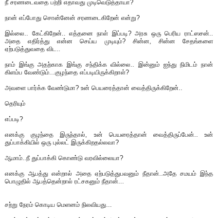
நீ சரணடைவதை பற்றி எதாவது முடிவெடுத்தாயா?
நான் எப்போது சொன்னேன் சரணடைகிறேன் என்று?
இல்லை.. கேட்கிறேன்.. எத்தனை நாள் இப்படி? அரசு ஒரு பெரிய ராட்ஸசன்..
அதை எதிர்த்து என்ன செய்ய முடியும்? சின்ன, சின்ன சேதங்களை
ஏற்படுத்துவதை விட..
நாம் இங்கு அதற்காக இங்கு சந்திக்க வில்லை.. இன்னும் ஐந்து நிமிடம் நான்
கிளம்ப வேண்டும்...குழந்தை எப்படியிருக்கிறாள்?
அவளை பார்க்க வேண்டுமா? உன் பெயரைத்தான் வைத்திருக்கிறேன்..
தெரியும்
எப்படி?
எனக்கு குழந்தை இருந்தால், உன் பெயரைத்தான் வைத்திருப்பேன்.. உன்
துப்பாக்கியில் ஒரு புல்லட் இருக்கிறதல்லவா?
ஆமாம்..நீ துப்பாக்கி கொண்டு வரவில்லையா?
எனக்கு ஆபத்து என்றால் அதை ஏற்படுத்துபவனும் நீதான்..அதே சமயம் இந்த
பொழுதில் ஆபத்தென்றால் ரட்சகனும் நீதான்...
சற்று நேரம் கொடிய மெளனம் நிலவியது...