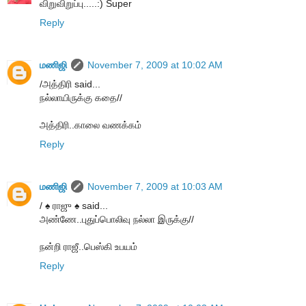
விறுவிறுப்பு.....:) Super
Reply
மணிஜி
November 7, 2009 at 10:02 AM
/அத்திரி said...
நல்லாயிருக்கு கதை//
அத்திரி..காலை வணக்கம்
Reply
மணிஜி
November 7, 2009 at 10:03 AM
/ ♠ ராஜு ♠ said...
அண்ணே..புதுப்பொலிவு நல்லா இருக்கு//
நன்றி ராஜீ..பெஸ்கி உபயம்
Reply