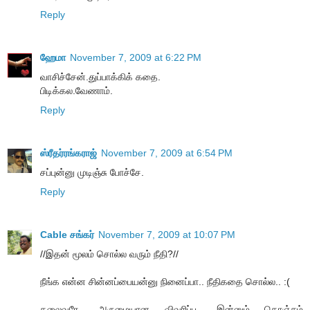
Reply
ஹேமா
November 7, 2009 at 6:22 PM
வாசிச்சேன்.துப்பாக்கிக் கதை.
பிடிக்கல.வேணாம்.
Reply
ஸ்ரீதர்ரங்கராஜ்
November 7, 2009 at 6:54 PM
சப்புன்னு முடிஞ்சு போச்சே.
Reply
Cable சங்கர்
November 7, 2009 at 10:07 PM
//இதன் மூலம் சொல்ல வரும் நீதி?//
நீங்க என்ன சின்னப்பையன்னு நினைப்பா.. நீதிகதை சொல்ல.. :(
தலைவரே.. அருமையான விவரிப்பு.. இன்னும் கொஞ்சம்