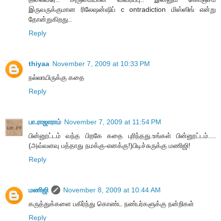
இருவருக்குமான ரிலேஷன்ஷிப் c ontradiction மிஸ்ஸிங் என்று
தோன்றுகிறது..
Reply
thiyaa
November 7, 2009 at 10:33 PM
நல்லாயிருக்கு கதை
Reply
பா.ராஜாராம்
November 7, 2009 at 11:54 PM
பின்னூட்டம் வந்த பிறகே கதை புரிந்தது.உங்கள் பின்னூட்டம்....
(அவ்வளவு பத்தாது நமக்கு-எனக்கு!)பிடிச்சுருக்கு மணிஜி!
Reply
மணிஜி
November 8, 2009 at 10:44 AM
கருத்துக்களை பகிர்ந்து கொண்ட நண்பர்களுக்கு நன்றிகள்
Reply