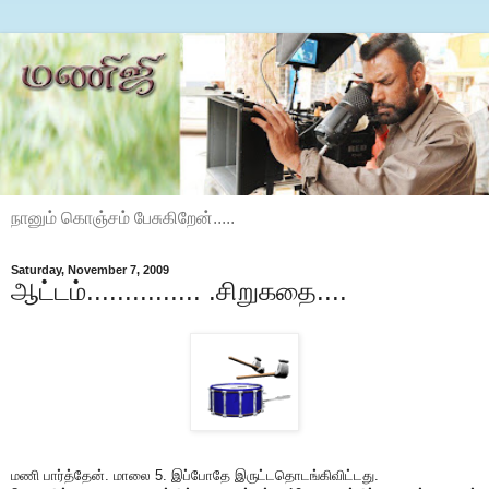
நானும் கொஞ்சம் பேசுகிறேன்.....
Saturday, November 7, 2009
ஆட்டம்............... .சிறுகதை....
மணி பார்த்தேன். மாலை 5. இப்போதே இருட்டதொடங்கிவிட்டது.