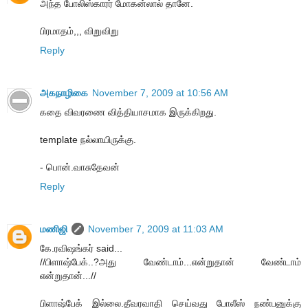
அந்த போலிஸ்காரர் மோகன்லால் தானே.
பிரமாதம்,,, விறுவிறு
Reply
அகநாழிகை
November 7, 2009 at 10:56 AM
கதை விவரணை வித்தியாசமாக இருக்கிறது.
template நல்லாயிருக்கு.
- பொன்.வாசுதேவன்
Reply
மணிஜி
November 7, 2009 at 11:03 AM
கே.ரவிஷங்கர் said...
//பிளாஷ்பேக்..?அது வேண்டாம்...என்றுதான் வேண்டாம்
என்றுதான்...//
பிளாஷ்பேக் இல்லை.தீவரவாதி செய்வது போலீஸ் நண்பனுக்கு