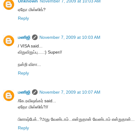
Unknown
November 7, 2009 at 10:03 AM
ஏதோ மிஸ்ஸிங்?
Reply
மணிஜி
November 7, 2009 at 10:03 AM
/ VISA said...
விறுவிறுப்பு.....:) Super//
நன்றி விசா...
Reply
மணிஜி
November 7, 2009 at 10:07 AM
/கே.ரவிஷங்கர் said...
ஏதோ மிஸ்ஸிங்?//
பிளாஷ்பேக்..?அது வேண்டாம்...என்றுதான் வேண்டாம் என்றுதான்...
Reply