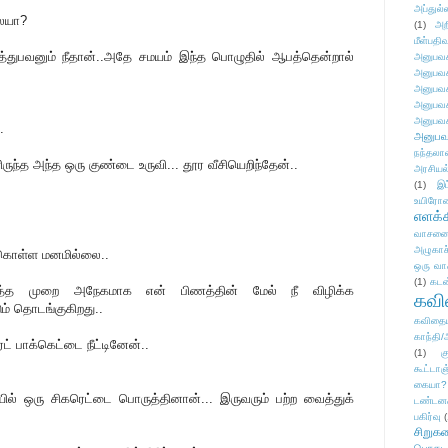
அப்துல்
லையா?
(1)
அற
மீள்பதிவ
த்துபவனும் நீதான்..அதே சமயம் இந்த பொழுதில் ஆபத்தென்றால்
அனுபவக
அனுபவக
அனுபவக
அனுபவக
அனுபவக
.
அனுபவ
நந்தலால
ிருந்த அந்த ஒரு குண்டை உருவி... தூர வீசியெறிந்தேன்..
அரசியல
(1)
இட
உயிரோ
எளக்க
வாசனை/க
அழுகாச
க்கொள்ள மனமில்லை..
ஒரு வா
(1)
கடன
 அடுத்த முறை அநேகமாக என் பிணத்தின் மேல் நீ விழிக்க
கவ
டும் தொடங்குகிறது..
கவிதைய
காந்தி/
ரெட் பாக்கெட்டை நீட்டினேன்..
(1)
க
கூட்டா
கையா?
ாயில் ஒரு சிகரெட்டை பொருத்தினான்... இருவரும் பற்ற வைத்துக்
டண்டன
பகிர்வு
(
சிறுக