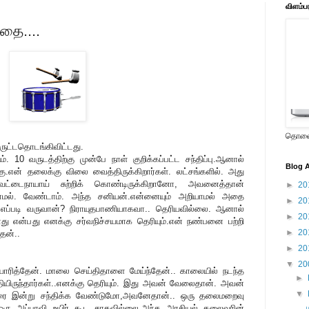
விளம்ப
ுகதை....
தொலைக
ருட்டதொடங்கிவிட்டது.
10 வருடத்திற்கு முன்பே நாள் குறிக்கப்பட்ட சந்திப்பு.ஆனால்
Blog A
கு.என் தலைக்கு விலை வைத்திருக்கிறார்கள். லட்சங்களில். அது
ேட்டைநாயாய் சுற்றிக் கொண்டிருக்கிறானோ, அவனைத்தான்
►
20
ல்லாமல். வேண்டாம். அந்த சனியன்.என்னையும் அறியாமல் அதை
►
20
் எப்படி வருவான்? நிராயுதபாணியாகவா.. தெரியவில்லை. ஆனால்
►
20
சாது என்பது எனக்கு சர்வநிச்சயமாக தெரியும்.என் நண்பனை பற்றி
►
20
ேன்..
►
20
▼
20
யாரித்தேன். மாலை செய்திதாளை மேய்ந்தேன்.. காலையில் நடந்த
►
ழுதியிருந்தார்கள்..எனக்கு தெரியும். இது அவன் வேலைதான். அவன்
▼
ாரை இன்று சந்திக்க வேண்டுமோ,அவனேதான்.. ஒரு தலைமறைவு
. ஒரு அப்பாவி உயிர் கூட சாகவில்லை.அந்த அரசியல் தலைவரின்