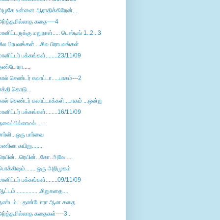
அழகே உன்னை ஆராதிக்கிறேன்...
அர்த்தமில்லாத கதை----4
மானிட்டருக்கு மறுநாள்..... டெஸ்டிங் 1..2...3
சில பிரபலங்கள்....சில பிராபலங்கள்
மானிட்டர் பக்கங்கள்........23/11/09
தண்டோரா.....
கால் செண்டர் கலாட்டா.....பாகம்---2
சக்தி கொடு...
கால் செண்டர் கலாட்டாக்கள்...பாகம் ...ஒன்று
மானிட்டர் பக்கங்கள்........16/11/09
தலைப்பில்லாமல்......
சார்லி...ஒரு பார்வை
மணிலா கயிறு........
ரெயின்...ரெயின்...கோ..அவே.....
பொக்கிஷம்....... ஒரு அறிமுகம்
மானிட்டர் பக்கங்கள்........09/11/09
ஆட்டம்............... .சிறுகதை....
தண்டம்....தண்டோரா ஆன கதை
அர்த்தமில்லாத கதைகள்----3..