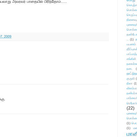
பொது
யவாறு அவரவர் பாதையில் பிரிந்தோம்.....
கொஞ்ச
மொக்க
செருப்ப
நினைவு
புனைவு
மொக்க
தண்டோரா
7, 2009
..
(1)
த
பயணம்
தீர்ப்பு
பாப்பாத்
சங்கிலி
நகைச்ச
நடை
(
நாட்டுந
குருவி
நிலா
(1
விளம்பர
நண்பர்க
பார்வை/
்கு.
ரெமோ/க
(22)
புனைவ
மொக்க
(1)
பொ
(1)
மன
மானி