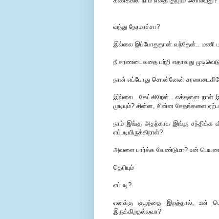
கணக்கில் நாம் எதை குற்றம் சொல்வது?
வந்து நேரமாச்சா?
இல்லை இப்போதுதான் வந்தேன்.. மணி பா
நீ சரணடைவதை பற்றி எதாவது முடிவெட
நான் எப்போது சொன்னேன் சரணடைகிறே
இல்லை.. கேட்கிறேன்.. எத்தனை நாள் இ
முடியும்? சின்ன, சின்ன சேதங்களை ஏற்
நாம் இங்கு அதற்காக இங்கு சந்திக்க வி
எப்படியிருக்கிறாள்?
அவளை பார்க்க வேண்டுமா? உன் பெயரைத
தெரியும்
எப்படி?
எனக்கு குழந்தை இருந்தால், உன் பெய
இருக்கிறதல்லவா?