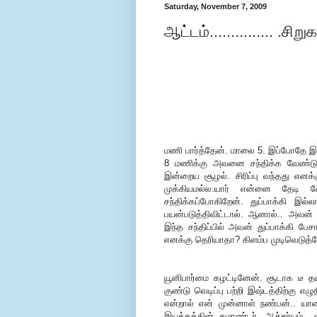
Saturday, November 7, 2009
ஆட்டம்............... .சிற
மணி பார்த்தேன். மாலை 5. இப்போதே இ
8 மணிக்கு அவனை சந்திக்க வேண்டும். 
இன்றைய சூழல். சிரிப்பு வந்தது எனக்
முக்கியமல்ல.யார் என்னை தேடி வ
சந்திக்கப்போகிறேன். துப்பாக்கி இ
பயன்படுத்திவிட்டால். ஆனால்.. அவன
இந்த சந்திப்பில் அவன் துப்பாக்கி பே
எனக்கு தெரியாதா? கிளம்ப முடிவெடுத்த
யூனிபார்மை கழட்டினேன். சூடாக டீ த
குண்டு வெடிப்பு பற்றி இஷ்டத்திற்கு எ
என்றால் என் முன்னாள் நண்பன்.. ய
இயக்கத்தின் கமாண்டர். ஆச்சர்யம்.