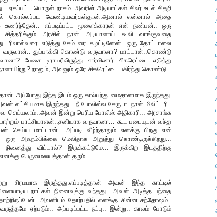
ு.. ஏகப்பட்ட பொருள் நாசம்..அவரின் அடியாட்கள் சிலர் உடல் சிதறி
ரில் கொல்லப்பட வேண்டியவர்கள்தான்.ஆனால் என்னால் அதை
 உணர்ந்தேன்.. எப்படிப்பட்ட மூளைக்காரன் என் நண்பன்.. ஒரு
 சித்தரிக்கும் அரசில் நான் அடியாளாய் கூலி வாங்குவதை
து. ரிவால்வரை எடுத்து சேம்பரை கழட்டினேன். ஒரு தோட்டாவை
படி வருவான்.. துப்பாக்கி கொண்டு வருவானா? மாட்டான்..கொண்டு
ுவானா? மேசை டிராயரிலிருந்து சார்மினார் சிகரெட்டை எடுத்து
ாளாயிற்று? நானும், அவனும் ஒரே சிகரெட்டை பகிர்ந்து கொண்டு..
தான்..அப்போது இந்த இடம் ஒரு கால்பந்து மைதானமாக இருந்தது.
் லட்சியமாக இருந்தது.. நீ போலிஸ்ல சேருடா..நான் மிலிட்டரி..
சேவை செய்யலாம்..அவன் இன்று பெரிய போலிஸ் அதிகாரி... அரசாங்க
்பாற்றும் புரட்சியாளன்..தனியாக வருவானா... கூட படையுடன் வந்து
ன் செய்ய மாட்டான்.. அப்படி வீழ்ந்தாலும் எனக்கு பிறகு என்
லும் ஒரு அவநம்பிக்கை மெலிதாக அறுத்து கொண்டிருக்கிறது...
ினைத்து விட்டால்? இருக்கட்டுமே... இருக்கிற இடத்திற்கு
எனக்கு பெருமையைத்தான் தரும்...
று சிரமமாக இருந்தது.எப்படித்தான் அவன் இந்த காட்டில்
விளையாடிய நாட்கள் நினைவுக்கு வந்தது.. அவன் அடித்த பந்தை
ற்றிருப்பேன். அவனிடம் தோற்பதில் எனக்கு சின்ன சந்தோஷம்..
த்தமே ஏற்படும்.. அப்படிப்பட்ட நட்பு.. இன்று.. காலம் போடும்