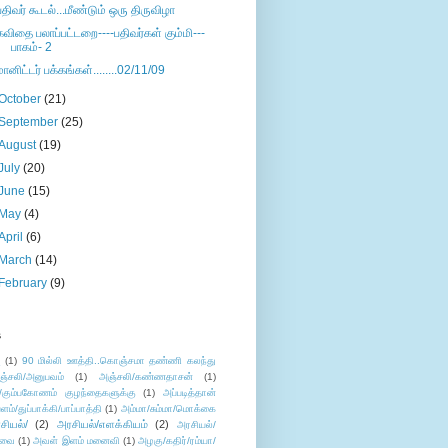
பதிவர் கூடல்...மீண்டும் ஒரு திருவிழா
கவிதை பலாப்பட்டறை----பதிவர்கள் கும்மி---
பாகம்- 2
மானிட்டர் பக்கங்கள்........02/11/09
October
(21)
September
(25)
August
(19)
July
(20)
June
(15)
May
(4)
April
(6)
March
(14)
February
(9)
s
ு
(1)
90 மில்லி ஊத்தி..கொஞ்சமா தண்ணி கலந்து
ஞ்சலி/அனுபவம்
(1)
அஞ்சலி/கண்ணதாசன்
(1)
/கும்பகோணம் குழந்தைகளுக்கு
(1)
அப்படித்தான்
ளம்/துப்பாக்கி/பாப்பாத்தி
(1)
அம்மா/சும்மா/மொக்கை
சியல்/
(2)
அரசியல்/எளக்கியம்
(2)
அரசியல்/
ுவை
(1)
அவள் இளம் மனைவி
(1)
அழகு/கதிர்/ரம்யா/