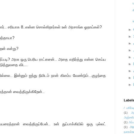
ர்.. சரியாக 8..என்ன சொல்கிறார்கள் உன் அரசாங்க ஓநாய்கள்?
►
►
ுத்தாயா?
►
ன் என்று?
►
►
ப்படி? அரசு ஒரு பெரிய ராட்ஸசன்.. அதை எதிர்த்து என்ன செய்ய
►
படுத்துவதை விட..
►
ல்லை.. இன்னும் ஐந்து நிமிடம் நான் கிளம்ப வேண்டும்...குழந்தை
►
►
்தான் வைத்திருக்கிறேன்..
Label
/ பகிர்வ
(1)
அ
அஞ்சலி
(1)
அப்ப
ரைத்தான் வைத்திருப்பேன்.. உன் துப்பாக்கியில் ஒரு புல்லட்
அர
(1)
நகைச்ச