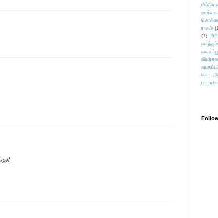
மீள்/டெஸ
ஊக்கை
மொக்க
ராகம்
(
ரீம
(1)
வசந்தம்
வலைப்பூ
விமர்சன
சுயதம்ப
வெட்டிவ
பா.ரா/உ
Follo
கு//