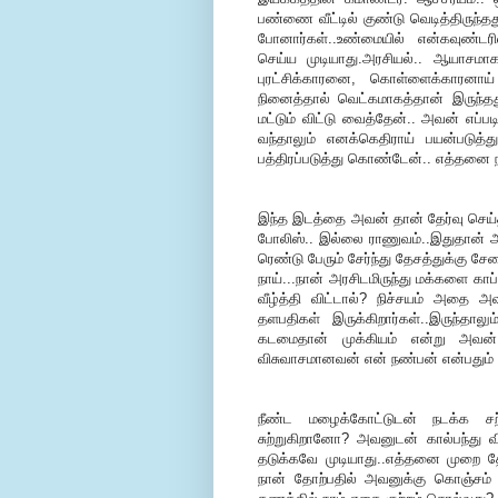
பண்ணை வீட்டில் குண்டு வெடித்திருந்தத
போனார்கள்..உண்மையில் என்கவுண்ட
செய்ய முடியாது.அரசியல்.. ஆயாசமாக
புரட்சிக்காரனை, கொள்ளைக்காரனாய்
நினைத்தால் வெட்கமாகத்தான் இருந்த
மட்டும் விட்டு வைத்தேன்.. அவன் எப்
வந்தாலும் எனக்கெதிராய் பயன்படுத்த
பத்திரப்படுத்து கொண்டேன்.. எத்தனை ந
இந்த இடத்தை அவன் தான் தேர்வு செய்
போலிஸ்.. இல்லை ராணுவம்..இதுதான் அவன
ரெண்டு பேரும் சேர்ந்து தேசத்துக்கு 
நாய்...நான் அரசிடமிருந்து மக்களை காப
வீழ்த்தி விட்டால்? நிச்சயம் அதை அவ
தளபதிகள் இருக்கிறார்கள்..இருந்தா
கடமைதான் முக்கியம் என்று அவன் ந
விசுவாசமானவன் என் நண்பன் என்பதும் 
நீண்ட மழைக்கோட்டுடன் நடக்க சற்
சுற்றுகிறானோ? அவனுடன் கால்பந்து 
தடுக்கவே முடியாது..எத்தனை முறை தோ
நான் தோற்பதில் அவனுக்கு கொஞ்சம் வரு