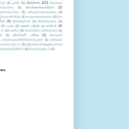
மொக்கை
(11)
்டிங்
(1)
முகில்
(1)
மொக்கை/
மொக்கை/எளக்கியம்
(2)
/அல்லக்கை
(1)
ை/மகாமொக்கை
(1)
ரண்டி/ஜர்கண்டி/ஏமூண்டி
(1)
1)
ராகவன்/பகிர்வு
(1)
ராமதாசு/ரவுசு/புனைவு
(1)
ரீமா
ிக்ஸ்
(3)
ரீமிக்ஸ்/ஒப்பாரி
(1)
ரீமேக்/மொக்கை
(1)
வலைப் பதிவர் நல வாரியம்
(2)
(1)
வண்டி
(1)
--1
(1)
வாசிப்பு
(1)
விபரீதம்/விகடன்/விமர்சனம்
(1)
விளம்பரம்/ பகிர்வு
(2)
ம்
(1)
விளம்பரம்/
ட்டம்/தற்பெருமை/பீற்றிக்கொள்ளுதல்/
(1)
வீண்வம்பு/
ேலை/நாட்டுநடப்பு
(1)
ஜ்யோவ்ராம்/அனுஜன்யா/வாசு/
ண்மத்தமிழன்/கேபிள்
(1)
ஸ்மைல்/குறும்படம்
(1)
wers