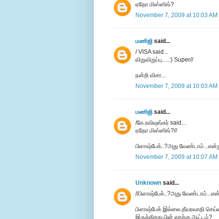
ஏதோ மிஸ்ஸிங்?
November 7, 2009 at 10:03 AM
மணிஜி
said...
/ VISA said...
விறுவிறுப்பு.....:) Super//
நன்றி விசா...
November 7, 2009 at 10:03 AM
மணிஜி
said...
/கே.ரவிஷங்கர் said...
ஏதோ மிஸ்ஸிங்?//
பிளாஷ்பேக்..?அது வேண்டாம்...என்
November 7, 2009 at 10:07 AM
Unknown
said...
//பிளாஷ்பேக்..?அது வேண்டாம்...என
பிளாஷ்பேக் இல்லை.தீவரவாதி செய்
இருக்கிறது.பின் எதற்கு ஆட்டம்?