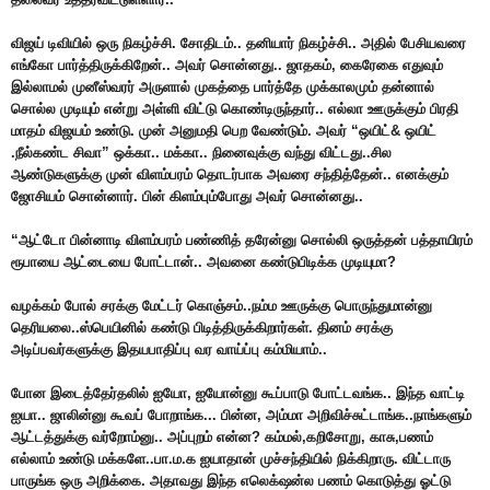
விஜய் டிவியில் ஒரு நிகழ்ச்சி. சோதிடம்.. தனியார் நிகழ்ச்சி.. அதில் பேசியவரை
எங்கோ பார்த்திருக்கிறேன்.. அவர் சொன்னது.. ஜாதகம், கைரேகை எதுவும்
இல்லாமல் முனீஸ்வரர் அருளால் முகத்தை பார்த்தே முக்காலமும் தன்னால்
சொல்ல முடியும் என்று அள்ளி விட்டு கொண்டிருந்தார்.. எல்லா ஊருக்கும் பிரதி
மாதம் விஜயம் உண்டு. முன் அனுமதி பெற வேண்டும். அவர் “ஒயிட்& ஒயிட்
.நீல்கண்ட சிவா” ஒக்கா.. மக்கா.. நினைவுக்கு வந்து விட்டது..சில
ஆண்டுகளுக்கு முன் விளம்பரம் தொடர்பாக அவரை சந்தித்தேன்.. எனக்கும்
ஜோசியம் சொன்னார். பின் கிளம்பும்போது அவர் சொன்னது..
“ஆட்டோ பின்னாடி விளம்பரம் பண்ணித் தரேன்னு சொல்லி ஒருத்தன் பத்தாயிரம்
ரூபாயை ஆட்டையை போட்டான்.. அவனை கண்டுபிடிக்க முடியுமா?
வழக்கம் போல் சரக்கு மேட்டர் கொஞ்சம்..நம்ம ஊருக்கு பொருந்துமான்னு
தெரியலை..ஸ்பெயினில் கண்டு பிடித்திருக்கிறார்கள். தினம் சரக்கு
அடிப்பவர்களுக்கு இதயபாதிப்பு வர வாய்ப்பு கம்மியாம்..
போன இடைத்தேர்தலில் ஐயோ, ஐயோன்னு கூப்பாடு போட்டவங்க.. இந்த வாட்டி
ஐயா.. ஜாலின்னு கூவப் போறாங்க... பின்ன, அம்மா அறிவிச்சுட்டாங்க..நாங்களும்
ஆட்டத்துக்கு வர்றோம்னு.. அப்புறம் என்ன? கம்மல்,கறிசோறு, காசு,பணம்
எல்லாம் உண்டு மக்களே..பா.ம.க ஐயாதான் முச்சந்தியில் நிக்கிறாரு. விட்டாரு
பாருங்க ஒரு அறிக்கை. அதாவது இந்த எலெக்‌ஷன்ல பணம் கொடுத்து ஓட்டு