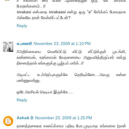
// சிவகாசி ஊர் பேர்ல ஆங்கிலத்துல ஒரு “கே” சேர்க்க
போறாங்களாம்.. //
sivakasi என்பதை sivakaasi என்று ஒரு "a" சேர்க்கப் போவதாக
அல்லவே நான் கேள்விப் பட்டேன்?
Reply
க.பாலாசி
November 23, 2009 at 1:10 PM
//அறிக்கையை வெளியிட்டு விட்டு வீட்டுக்குள் முடங்கி,
உண்ணாமல், உறங்காமல் வேதனையை அனுபவித்திருப்பார் என்று
நினைத்தால் உங்களுக்கு பூஜ்யம் மார்க்..//
அடிமட்ட உடம்பிறப்புகளுக்கே தெரியும்ணே....அவரு என்ன
பண்ணுவார்னு.
ஒரே அரசியல் நெடியா இருக்கே....
Reply
Ashok D
November 23, 2009 at 1:25 PM
தானத்தலைவர கலாய்க்காம பதிவு போடமுடியாத உங்களால (நான்