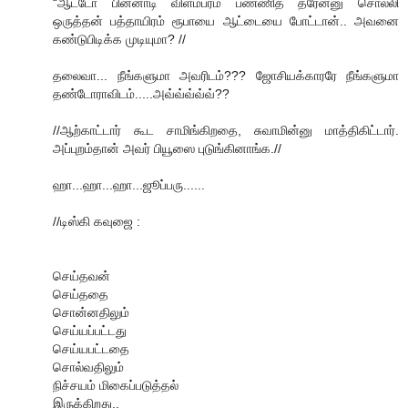
“ஆட்டோ பின்னாடி விளம்பரம் பண்ணித் தரேன்னு சொல்லி
ஒருத்தன் பத்தாயிரம் ரூபாயை ஆட்டையை போட்டான்.. அவனை
கண்டுபிடிக்க முடியுமா? //
தலைவா... நீங்களுமா அவரிடம்??? ஜோசியக்காரரே நீங்களுமா
தண்டோராவிடம்.....அவ்வ்வ்வ்வ்??
//ஆற்காட்டார் கூட சாமிங்கிறதை, சுவாமின்னு மாத்திகிட்டார்.
அப்புறம்தான் அவர் பியூஸை புடுங்கினாங்க.//
ஹா...ஹா...ஹா...ஜூப்பரு......
//டிஸ்கி கவுஜை :
செய்தவன்
செய்ததை
சொன்னதிலும்
செய்யப்பட்டது
செய்யபட்டதை
சொல்வதிலும்
நிச்சயம் மிகைப்படுத்தல்
இருக்கிறது..