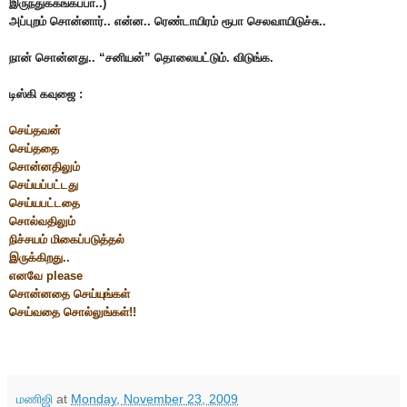
இருந்துக்கங்கப்பா..)
அப்புறம் சொன்னார்.. என்ன.. ரெண்டாயிரம் ரூபா செலவாயிடுச்சு..
நான் சொன்னது.. “சனியன்” தொலையட்டும். விடுங்க.
டிஸ்கி கவுஜை :
செய்தவன்
செய்ததை
சொன்னதிலும்
செய்யப்பட்டது
செய்யபட்டதை
சொல்வதிலும்
நிச்சயம் மிகைப்படுத்தல்
இருக்கிறது..
எனவே please
சொன்னதை செய்யுங்கள்
செய்வதை சொல்லுங்கள்!!
மணிஜி
at
Monday, November 23, 2009