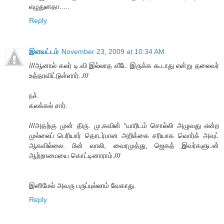
எழுதுனதா.....
Reply
இளவட்டம்
November 23, 2009 at 10:34 AM
///ஆனால் கலர் டி.வி இல்லாத வீடே இருக்க கூடாது என்று தலைவர்
உத்தரவிட்டுள்ளார்..///
நச்.
கலக்கல் சார்.
///அதற்கு முன் திரு. மு.கவின் “யாரிடம் சொல்லி அழுவது என்ற
முல்லைப் பெரியார் தொடர்பான அறிக்கை சரியாக வொர்க் அவுட்
ஆகவில்லை. பின் வாலி, வைரமுத்து, ஜெகத் இவர்களுடன்
ஆற்றாமையை கொட்டினாராம்.///
இனிமேல் அவரு பருப்புல்லாம் வேகாது.
Reply