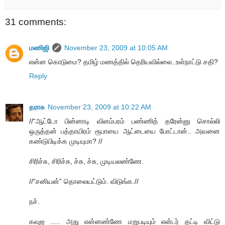
31 comments:
மணிஜி
November 23, 2009 at 10:05 AM
என்ன கொடுமை? தமிழ் மணத்தில் தெரியவில்லை..உள்நாட்டு சதி?
Reply
தராசு
November 23, 2009 at 10:22 AM
//“ஆட்டோ பின்னாடி விளம்பரம் பண்ணித் தரேன்னு சொல்லி
ஒருத்தன் பத்தாயிரம் ரூபாயை ஆட்டையை போட்டான்.. அவனை
கண்டுபிடிக்க முடியுமா? //
சிரிச்சு, சிரிச்சு, ச்சு, ச்சு, முடியலண்ணே.
//“சனியன்” தொலையட்டும். விடுங்க.//
நச்.
கவுஜ ..... அது என்னண்ணே மறுபடியும் என்டர் தட்டி விட்டு