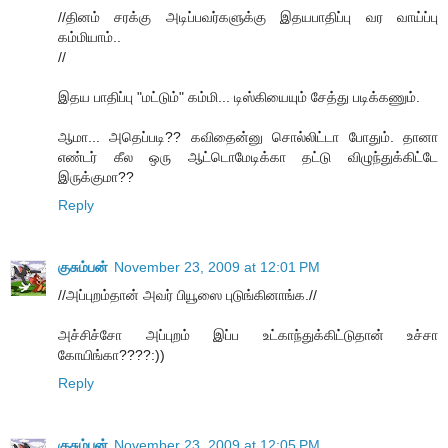
//தினம் சரக்கு அடிப்பவர்களுக்கு இதயபாதிப்பு வர வாய்ப்பு
கம்மியாம்..
//
இதய பாதிப்பு "மட்டும்" கம்மி... டிஸ்கியையும் சேத்து படிக்கணும்.
ஆமா... அதெப்படி?? கவிதைன்னு சொல்லிட்டா போதும். தானா
எண்டர் கீல ஒரு ஆட்டொமேடிக்கா தட்டு விழுந்துக்கிட்டே
இருக்குமா??
Reply
குசும்பன்
November 23, 2009 at 12:01 PM
//அப்புறம்தான் அவர் பியூஸை புடுங்கினாங்க.//
அச்சிச்சோ அப்புறம் இப்ப உட்காந்துக்கிட்டுதான் உச்சா
கோயிங்கா????:))
Reply
குசும்பன்
November 23, 2009 at 12:05 PM