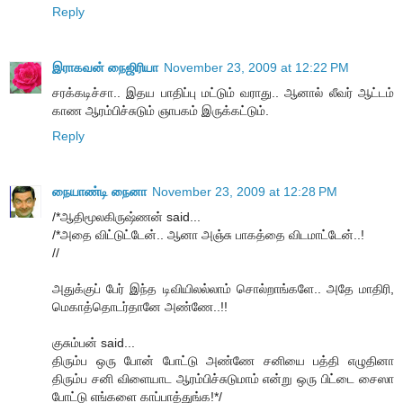
Reply
இராகவன் நைஜிரியா
November 23, 2009 at 12:22 PM
சரக்கடிச்சா.. இதய பாதிப்பு மட்டும் வராது.. ஆனால் லீவர் ஆட்டம்
காண ஆரம்பிச்சுடும் ஞாபகம் இருக்கட்டும்.
Reply
நையாண்டி நைனா
November 23, 2009 at 12:28 PM
/*ஆதிமூலகிருஷ்ணன் said...
/*அதை விட்டுட்டேன்.. ஆனா அஞ்சு பாகத்தை விடமாட்டேன்..!
//
அதுக்குப் பேர் இந்த டிவியிலல்லாம் சொல்றாங்களே.. அதே மாதிரி,
மெகாத்தொடர்தானே அண்ணே..!!
குசும்பன் said...
திரும்ப ஒரு போன் போட்டு அண்ணே சனியை பத்தி எழுதினா
திரும்ப சனி விளையாட ஆரம்பிச்சுடுமாம் என்று ஒரு பிட்டை சைஸா
போட்டு எங்களை காப்பாத்துங்க!*/