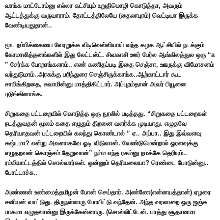
வாங்க மாட்டோம்னு எல்லா கட்சியும் உறுதிமொழி கொடுத்தா, அவரும்
ஆட்டத்துக்கு வருவாராம். தோட்டத்திலேயே (தைலாபுரம்) வெட்டியா இருக்க
வேண்டியதுதான்..
மூட நம்பிக்கையை வேரறுக்க விடிவெள்ளியாய் வந்த கழக ஆட்சியில் நடக்கும்
கோமாளித்தனங்களில் இது லேட்டஸ்ட். சிவகாசி ஊர் பேர்ல ஆங்கிலத்துல ஒரு “a
” சேர்க்க போறாங்களாம்.. எண் கணிதப்படி இதை செஞ்சா, ஊருக்கு விமோசனம்
வந்துடுமாம்..அரசுக்கு பரிந்துரை செஞ்சிருக்காங்க..ஆற்காட்டார் கூட
சாமிங்கிறதை, சுவாமின்னு மாத்திகிட்டார். அப்புறம்தான் அவர் பியூஸை
புடுங்கினாங்க.
சிறுகதை பட்டறையில் கொடுத்த ஒரு நூலில் படித்தது. “சிறுகதை பட்டறைகள்
நடத்துவதன் மூலம் கதை எழுதும் திறனை வளர்க்க முடியாது. எழுதவே
தெரியாதவன் பட்டறையில் கலந்து கொண்டால் ” ஏ.. அப்பா.. இது இவ்வளவு
கஷ்டமா? என்று அவனாகவே ஓடி விடுவான். வேண்டுமென்றால் ஓரளவுக்கு
எழுதறவன் கொஞ்சம் தேறுவான்” நம்ம எந்த ரகம்னு நமக்கே தெரியும்..
ரம்மியாட்டத்தில் சொல்வார்கள். ஒன்னும் தெரியலையா? ரெண்டை போடுன்னு..
போட்டாச்சு..
அண்ணன் உண்மைத்தமிழன் போன் செய்தார். அண்ணே(என்னயத்தான்) ஏழரை
சனியன் வாட்டுது. திருநள்ளாரு போயிட்டு வந்தேன். அந்த வரலாறை ஒரு ஐஞ்சு
பாகமா எழுதலான்னு இருக்கேன்னாரு. (சொல்லிட்டேன். பாத்து சூதானமா