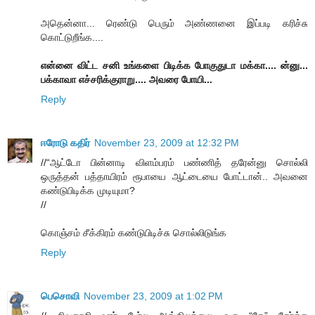
அதென்னா... ரெண்டு பெரும் அண்ணனை இப்படி கரிச்சு
கொட்டுறீங்க....
என்னை விட்ட சனி உங்களை பிடிக்க போகுதுடா மக்கா.... ன்னு...
பக்காவா எச்சரிக்குராறு.... அவரை போயி...
Reply
ஈரோடு கதிர்
November 23, 2009 at 12:32 PM
//“ஆட்டோ பின்னாடி விளம்பரம் பண்ணித் தரேன்னு சொல்லி
ஒருத்தன் பத்தாயிரம் ரூபாயை ஆட்டையை போட்டான்.. அவனை
கண்டுபிடிக்க முடியுமா?
//
கொஞ்சம் சீக்கிரம் கண்டுபிடிச்சு சொல்லிடுங்க
Reply
பெசொவி
November 23, 2009 at 1:02 PM