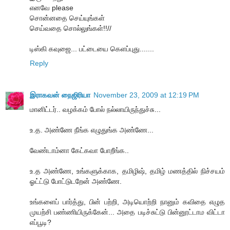
எனவே please
சொன்னதை செய்யுங்கள்
செய்வதை சொல்லுங்கள்!!//
டிஸ்கி கவுஜை... பட்டையை கெளப்புது.......
Reply
இராகவன் நைஜிரியா
November 23, 2009 at 12:19 PM
மானிட்டர்.. வழக்கம் போல் நல்லாயிருந்துச்சு...
உ.த. அண்ணே நீங்க எழுதுங்க அண்ணே...
வேண்டாம்னா கேட்கவா போறீங்க..
உ.த அண்ணே, உங்களுக்காக, தமிழிஷ், தமிழ் மணத்தில் நிச்சயம்
ஓட்ட்டு போட்டுடறேன் அண்ணே.
உங்களைப் பார்த்து, பின் பற்றி, அடியொற்றி நானும் கவிதை எழுத
முயற்சி பண்ணியிருக்கேன்... அதை படிச்சுட்டு பின்னூட்டாம விட்டா
எப்பூடி?