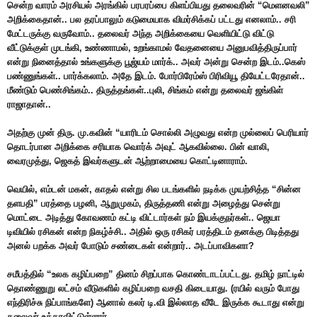
சென்ற வாரம் அரசியல் அரங்கில் பரபரப்பை கிளப்பியது தலைவரின் “மெளனவலி”
அறிக்கைதான்.. பல தரப்பாலும் கடுமையாக விமர்சிக்கப் பட்டது எனலாம்.. சரி
மேட்டருக்கு வருவோம்.. தலைவர் அந்த அறிக்கையை வெளியிட்டு விட்டு
வீட்டுக்குள் முடங்கி, உண்ணாமல், உறங்காமல் வேதனையை அனுபவித்திருப்பார்
என்று நினைத்தால் உங்களுக்கு பூஜ்யம் மார்க்.. அவர் அன்று சென்ற இடம்..கெஸ்
பண்ணுங்கள்.. பார்க்கலாம். அதே இடம். போர்பிரேம்ஸ் பிரிவியூ தியேட்டரேதான்..
மீண்டும் பெண்சிங்கம்.. திருத்தங்கள்..புலி, சிங்கம் என்று தலைவர் ஜங்கிள்
ராஜாதான்..
அதற்கு முன் திரு. மு.கவின் “யாரிடம் சொல்லி அழுவது என்ற முல்லைப் பெரியார்
தொடர்பான அறிக்கை சரியாக வொர்க் அவுட் ஆகவில்லை. பின் வாலி,
வைரமுத்து, ஜெகத் இவர்களுடன் ஆற்றாமையை கொட்டினாராம்.
வெயில், எம்டன் மகன், காதல் என்று சில படங்களில் நடிக்க முயற்சித்த “சின்ன
தளபதி” பரத்தை பழனி, ஆறுமுகம், திருத்தணி என்று அழைத்து சென்று
மொட்டை அடித்து கோவணம் கட்டி விட்டார்கள் நம் இயக்குநர்கள்.. ஜெயா
டிவியில் ரசிகன் என்ற நிகழ்ச்சி.. அதில் ஒரு ரசிகர் பரத்திடம் தனக்கு பிடித்தது
அனல் பறக்க அவர் போடும் சண்டைகள் என்றார்.. அடப்பாவிகளா?
சமீபத்தில் “உலக கழிப்பறை” தினம் சிறப்பாக கொண்டாடப்பட்டது. தமிழ் நாட்டில்
தொண்ணுறு லட்சம் வீடுகளில் கழிப்பறை வசதி கிடையாது. (ரயில் வரும் போது
எந்திரிச்சு நிப்பாங்களே) ஆனால் கலர் டி.வி இல்லாத வீடே இருக்க கூடாது என்று
தலைவர் உத்தரவிட்டுள்ளார்..