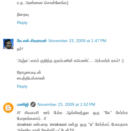
உ.த. அண்ணன சொன்னேங்க)
நிறைவு
Reply
கே.என்.சிவராமன்
November 23, 2009 at 1:47 PM
நச்!
'அஞ்சு' பாகம் குறித்த குசும்பனின் கமெண்ட்... அக்மார்க் ரகம்! :)
தோழமையுடன்
பைத்தியக்காரன்
Reply
மணிஜி
November 23, 2009 at 1:52 PM
/// சிவகாசி ஊர் பேர்ல ஆங்கிலத்துல ஒரு “கே” சேர்க்க
போறாங்களாம்.. //
sivakasi என்பதை sivakaasi என்று ஒரு "a" சேர்க்கப் போவதாக
அல்லவே நான் கேள்விப் பட்டேன்?//