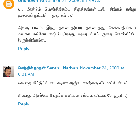
Unknown
November 24, 2009 at 1:49 AM
//.. மீண்டும் பெண்சிங்கம்.. திருத்தங்கள்..புலி, சிங்கம் என்று
தலைவர் ஜங்கிள் ராஜாதான்.. //
அவரு பாவம் இந்த தள்ளாத(யார தள்ளாதனு கேக்காதிங்க..)
வயசுல எவ்ளோ கஷ்டப்படுறாரு, அவர போய் குறை சொல்லிட்டே
இருக்கிங்களே..
Reply
செந்தில் நாதன் Senthil Nathan
November 24, 2009 at
6:31 AM
//அதை விட்டுட்டேன்.. ஆனா அஞ்சு பாகத்தை விடமாட்டேன்..//
நீ எழுது அண்ணே!! புடிச்ச சனியன் எங்கள விடவா போகுது!! :)
Reply