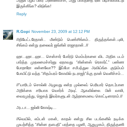
அஞ்சு பழய பிகர் அண்ணாச்சி, அது பாகத்தை ஏன் பிடிச்சுக்கிட்டு
இருக்கீங்க? விடுங்க!
Reply
R.Gopi
November 23, 2009 at 12:12 PM
//தியேட்டரேதான்.. மீண்டும் பெண்சிங்கம்.. திருத்தங்கள்..புலி,
சிங்கம் என்று தலைவர் ஜங்கிள் ராஜாதான்..//
ஹா...ஹா...ஹா... சென்சார் போர்டு மெம்பர்களை விட அதிக படம்
பார்த்த முதலமைச்சர்னு ஏதாவது “கின்னஸ் ரெகார்ட்” பண்ண
போறாரோ என்னவோ?? இப்போ சமீபத்துல அவிய்ங்க குடும்பம்
போயிட்டு வந்த “சிதம்பரம் கோவில் நடராஜர்”க்கு தான் வெளிச்சம்...
//“யாரிடம் சொல்லி அழுவது என்ற முல்லைப் பெரியார் தொடர்பான
அறிக்கை சரியாக வொர்க் அவுட் ஆகவில்லை. பின் வாலி,
வைரமுத்து, ஜெகத் இவர்களுடன் ஆற்றாமையை கொட்டினாராம்.//
அடடா... ஜல்லி கோஷ்டி...
//வெயில், எம்டன் மகன், காதல் என்று சில படங்களில் நடிக்க
முயற்சித்த “சின்ன தளபதி” பரத்தை பழனி, ஆறுமுகம், திருத்தணி