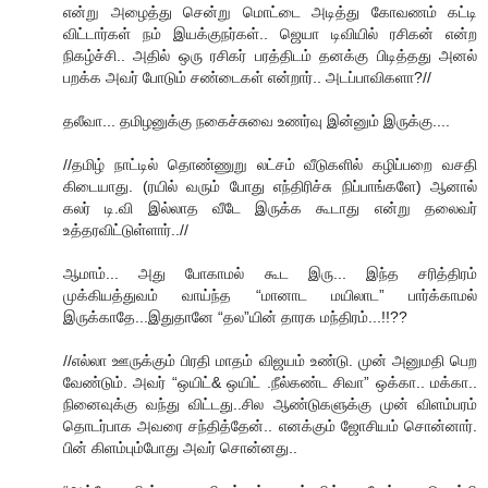
என்று அழைத்து சென்று மொட்டை அடித்து கோவணம் கட்டி
விட்டார்கள் நம் இயக்குநர்கள்.. ஜெயா டிவியில் ரசிகன் என்ற
நிகழ்ச்சி.. அதில் ஒரு ரசிகர் பரத்திடம் தனக்கு பிடித்தது அனல்
பறக்க அவர் போடும் சண்டைகள் என்றார்.. அடப்பாவிகளா?//
தலீவா... தமிழனுக்கு நகைச்சுவை உணர்வு இன்னும் இருக்கு....
//தமிழ் நாட்டில் தொண்ணுறு லட்சம் வீடுகளில் கழிப்பறை வசதி
கிடையாது. (ரயில் வரும் போது எந்திரிச்சு நிப்பாங்களே) ஆனால்
கலர் டி.வி இல்லாத வீடே இருக்க கூடாது என்று தலைவர்
உத்தரவிட்டுள்ளார்..//
ஆமாம்... அது போகாமல் கூட இரு... இந்த சரித்திரம்
முக்கியத்துவம் வாய்ந்த “மானாட மயிலாட” பார்க்காமல்
இருக்காதே...இதுதானே “தல”யின் தாரக மந்திரம்...!!??
//எல்லா ஊருக்கும் பிரதி மாதம் விஜயம் உண்டு. முன் அனுமதி பெற
வேண்டும். அவர் “ஒயிட்& ஒயிட் .நீல்கண்ட சிவா” ஒக்கா.. மக்கா..
நினைவுக்கு வந்து விட்டது..சில ஆண்டுகளுக்கு முன் விளம்பரம்
தொடர்பாக அவரை சந்தித்தேன்.. எனக்கும் ஜோசியம் சொன்னார்.
பின் கிளம்பும்போது அவர் சொன்னது..