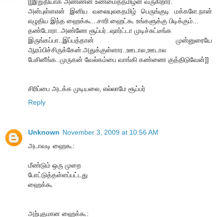
[[இறுதியாக அண்ணன் உண்மைத்தமிழன் வருகிறார்.
அன்புள்ளஎன் இனிய வலையுலகதமிழ் பெருங்குடி மக்களே.நான்
எழுதிய இந்த ஹைக்கூ...சாரி ஹைட்கூ உங்களுக்கு பிடிக்கும்...
தண்டோரா..அண்ணே சூப்பர்..ஷார்ட்டா முடிச்சுட்டீங்க
இருங்கப்பா..இப்பத்தான் முன்னுரையே
ஆரம்பிச்சிருக்கேன்.அதுக்குள்ளார..ஊடால,ஊடால
பேசினீங்க..முருகன் வேல்கம்பை வாங்கி கண்ணை குத்திடுவேன்]]
சிரிப்பை அடக்க முடியலை, எல்லாமே சூப்பர்
Reply
Unknown
November 3, 2009 at 10:56 AM
அடாவடி ஹைகூ:
மீண்டும் ஒரு முறை
போட்டுத்தள்ளப்பட்டது
ஹைக்கூ
அற்புதமான ஹைக்கூ: