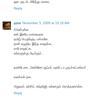
ஹா..ஹ.அ..சிரித்து மாளல..
Reply
தராசு
November 3, 2009 at 10:16 AM
//அன்புள்ள
என் இனிய வலையுலக
தமிழ் பெருங்குடி மக்களே.
நான் எழுதிய இந்த ஹைக்கூ...
சாரி ஹைட்கூ
உங்களுக்கு பிடிக்கும்...
தண்டோரா..அண்ணே சூப்பர்..ஷார்ட்டா முடிச்சுட்டீங்க//
கலக்கல் தல,
அதுவும், நர்சிம், சுந்தர்ஜி, எல்லாரும் அசத்தறாய்ங்க.
Reply