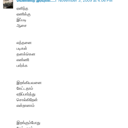
வெண்ணிற இரவுகள்....!
November 3, 2009 at 4:06 PM
ஏனிந்த
ஏணிக்கு
இப்படி
ஆசை
எத்தனை
படிகள்
தனக்கென
எண்ணி
பார்க்க
இறங்கியவனை
கேட்டதாம்
ஏறிப்பார்த்து
சொல்கிறேன்
என்றானாம்
இறங்கும்போது