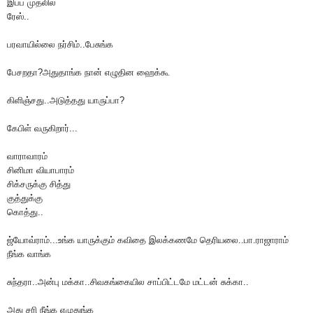
இப்ப முதலில்
ரேஸ்..
பரவாயில்லை நர்சிம்..பேசுங்க
பேசறதா?அதுதாங்க நான் எழுதின ஹைக்கூ
கிளிஞ்சது..அடுத்தது யாருப்பா?
கேபிள் வருகிறார்...
வாராவாரம்
சினிமா வியாபாரம்
சிக்சருக்கு சித்து
குத்துக்கு
கொத்து..
ஜ்யோவ்ராம்...உங்க யாருக்கும் கவிதை இலக்கணமே தெரியலை..பா.ராஜாராம்
நீங்க வாங்க
சுந்தரா..அன்பு மக்கா..சிவகங்கையில சாப்பிட்டமே மட்டன் சுக்கா..
அது சரி நீங்க எழுதுங்க