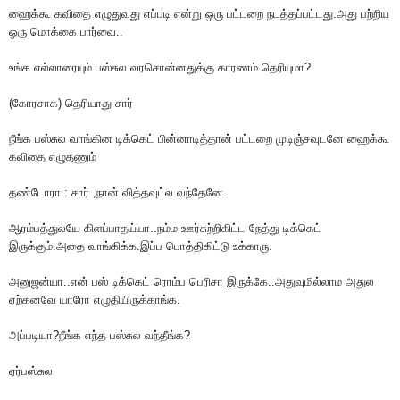
ஹைக்கூ கவிதை எழுதுவது எப்படி என்று ஒரு பட்டறை நடத்தப்பட்டது.அது பற்றிய
ஒரு மொக்கை பார்வை..
உங்க எல்லாரையும் பஸ்சுல வரசொன்னதுக்கு காரணம் தெரியுமா?
(கோரசாக) தெரியாது சார்
நீங்க பஸ்சுல வாங்கின டிக்கெட் பின்னாடித்தான் பட்டறை முடிஞ்சவுடனே ஹைக்கூ
கவிதை எழுதணும்
தண்டோரா : சார் ,நான் வித்தவுட்ல வந்தேனே.
ஆரம்பத்துலயே கிளப்பாதய்யா..நம்ம ஊர்சுற்றிகிட்ட நேத்து டிக்கெட்
இருக்கும்.அதை வாங்கிக்க.இப்ப பொத்திகிட்டு உக்காரு.
அனுஜன்யா..என் பஸ் டிக்கெட் ரொம்ப பெரிசா இருக்கே..அதுவுமில்லாம அதுல
ஏற்கனவே யாரோ எழுதியிருக்காங்க.
அப்படியா?நீங்க எந்த பஸ்சுல வந்தீங்க?
ஏர்பஸ்சுல