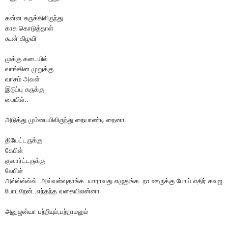
கன்ன சுருக்கிலிருந்து
காசு கொடுத்தாள்
கூன் கிழவி
முக்கு கடையில்
வாங்கின முறுக்கு
வாசம் அவள்
இடுப்பு சுருக்கு
பையில்..
அடுத்து மும்பையிலிருந்து நையாண்டி நைனா.
தியேட்டருக்கு
கேபிள்
குவார்ட்டருக்கு
லேபிள்
அவ்வ்வ்வ்வ்..அவ்வள்வுதாங்க..யாராவது எழுதுங்க..நா ஊருக்கு போய் எதிர் கவுஜ
போடறேன்..எந்தந்த வகையிலன்னா
அனுஜன்யா பற்றியும்,பற்றாமலும்