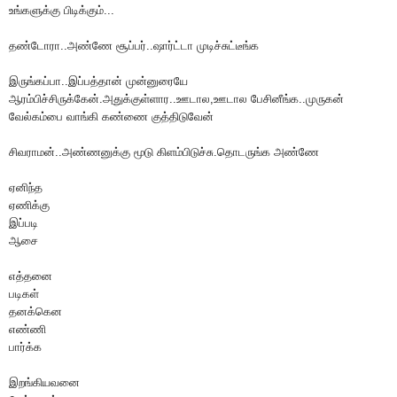
உங்களுக்கு பிடிக்கும்...
தண்டோரா..அண்ணே சூப்பர்..ஷார்ட்டா முடிச்சுட்டீங்க
இருங்கப்பா..இப்பத்தான் முன்னுரையே
ஆரம்பிச்சிருக்கேன்.அதுக்குள்ளார..ஊடால,ஊடால பேசினீங்க..முருகன்
வேல்கம்பை வாங்கி கண்ணை குத்திடுவேன்
சிவராமன்..அண்ணனுக்கு மூடு கிளம்பிடுச்சு.தொடருங்க அண்ணே
ஏனிந்த
ஏணிக்கு
இப்படி
ஆசை
எத்தனை
படிகள்
தனக்கென
எண்ணி
பார்க்க
இறங்கியவனை