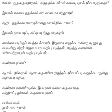
கேபிள்..குரு ஒரு சந்தேகம்...அந்த நல்ல மீன்கள் காமெடி டிராக் நீங்க எழுதினதா?
ஜ்யோவ் கையை குறுக்கால் வீசி வாயை பொத்துகிறார்.
ஆதி...குறுக்கால பேசாதீங்கன்னு சொல்றீங்க..சரியா?
ஜ்யோவ் தலை ஆட்டி விட்டு அமர்ந்து விடுகிறார்..
மைக்கை பிடிக்கும் பைத்தியக்காரன்..இதுவரை ஹைக்கூ கவிதை எழுதுவது
எப்படின்னு சுந்தர் அருமையாக வகுப்பு எடுத்தார்..அடுத்து அண்ணன்
உண்மைத்தமிழன் வகுப்பு எடுப்பார்..
அண்ணே நானா?
ஆமாம் ..நீங்கதான்..ஆனா ஒரு சின்ன திருத்தம் .நீங்க எப்படி எழுதக்கூடாதுன்னு
எடுக்கப்போறீங்க..
அண்ணே மன்னிச்சுடுங்க..இப்ப நான் பிஸியா ஒரு கவிதை
எழுதிகிட்டிருக்கேன்..அதானால நர்சிம்..
பாஸ் எப்பவும்
நான் கடைசிகேஸ்