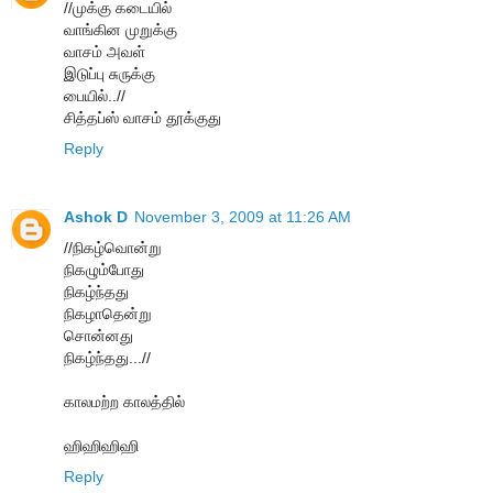
//முக்கு கடையில்
வாங்கின முறுக்கு
வாசம் அவள்
இடுப்பு சுருக்கு
பையில்..//
சித்தப்ஸ் வாசம் தூக்குது
Reply
Ashok D
November 3, 2009 at 11:26 AM
//நிகழ்வொன்று
நிகழும்போது
நிகழ்ந்தது
நிகழாதென்று
சொன்னது
நிகழ்ந்தது...//
காலமற்ற காலத்தில்
ஹிஹிஹிஹி
Reply