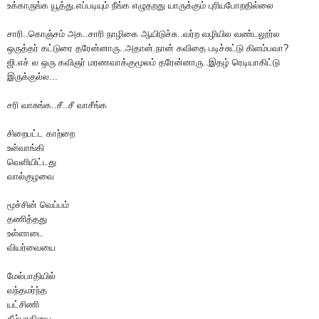
உக்காருங்க யூத்து.எப்படியும் நீங்க எழுதறது யாருக்கும் புரியபோறதில்லை
சாரி..கொஞ்சம் அக..சாரி நாழிகை ஆயிடுச்சு..வர்ற வழியில வண்டலூர்ல
ஒருத்தர் கட்டுரை தரேன்னாரு..அதான்.நான் கவிதை படிச்சுட்டு கிளம்பவா?
ஜி.எச் ல ஒரு கவிஞர் மரணவாக்குமூலம் தரேன்னாரு..இதழ் ரெடியாகிட்டு
இருக்குல்ல...
சரி வாசுங்க..சீ..சீ வாசீங்க
சிறைபட்ட காற்றை
உள்வாங்கி
வெளியிட்டது
வால்குழவை
மூச்சின் வெப்பம்
தணித்தது
உள்ளாடை
வியர்வையை
மேல்பாதியில்
வந்தமர்ந்த
யட்சிணி
கீழ்பாதியை