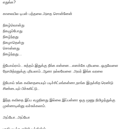
எதுங்க?
காலையில டிபன் பத்தலை.அதை சொன்னேன்
நிகழ்வொன்று
நிகழும்போது
நிகழ்ந்தது
நிகழாதென்று
சொன்னது
நிகழ்ந்தது...
ஜ்யோவ்ராம்.. சுத்தம்.இதுக்கு நீங்க என்னை...எனக்கே புரியலை..ஒருவேளை
நேசமித்ரனுக்கு புரியலாம்..ஆனா நல்லவேளை .அவர் இங்க வரலை
ஜ்யோவ் உங்க கவிதையையும் படிச்சிட்டீங்கன்னா,நாங்க இருக்கிற ரெண்டு
சிண்டையும் பிச்சுகிட்டு..
இந்த கவிதை இப்ப எழுதினது இல்லை.இப்பன்னா ஒரு மூணு நிமிழத்துக்கு
முன்னாடின்னு வச்சுக்கலாம்.
அய்யோ..அய்யோ
பாதி படித்த எமிலி டிக்கின்ஸ்