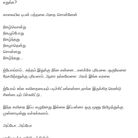
எதுங்க?
காலையில டிபன் பத்தலை.அதை சொன்னேன்
நிகழ்வொன்று
நிகழும்போது
நிகழ்ந்தது
நிகழாதென்று
சொன்னது
நிகழ்ந்தது...
ஜ்யோவ்ராம்.. சுத்தம்.இதுக்கு நீங்க என்னை...எனக்கே புரியலை..ஒருவேளை
நேசமித்ரனுக்கு புரியலாம்..ஆனா நல்லவேளை .அவர் இங்க வரலை
ஜ்யோவ் உங்க கவிதையையும் படிச்சிட்டீங்கன்னா,நாங்க இருக்கிற ரெண்டு
சிண்டையும் பிச்சுகிட்டு..
இந்த கவிதை இப்ப எழுதினது இல்லை.இப்பன்னா ஒரு மூணு நிமிழத்துக்கு
முன்னாடின்னு வச்சுக்கலாம்.
அய்யோ..அய்யோ
பாதி படித்த எமிலி டிக்கின்ஸ்