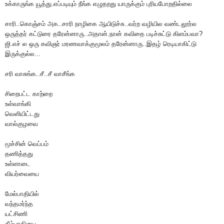
உக்காருங்க யூத்து.எப்படியும் நீங்க எழுதறது யாருக்கும் புரியபோறதில்லை
சாரி..கொஞ்சம் அக..சாரி நாழிகை ஆயிடுச்சு..வர்ற வழியில வண்டலூர்ல
ஒருத்தர் கட்டுரை தரேன்னாரு..அதான்.நான் கவிதை படிச்சுட்டு கிளம்பவா?
ஜி.எச் ல ஒரு கவிஞர் மரணவாக்குமூலம் தரேன்னாரு..இதழ் ரெடியாகிட்டு
இருக்குல்ல...
சரி வாசுங்க..சீ..சீ வாசீங்க
சிறைபட்ட காற்றை
உள்வாங்கி
வெளியிட்டது
வால்குழவை
மூச்சின் வெப்பம்
தணித்தது
உள்ளாடை
வியர்வையை
மேல்பாதியில்
வந்தமர்ந்த
யட்சிணி
கீழ்பாதியை