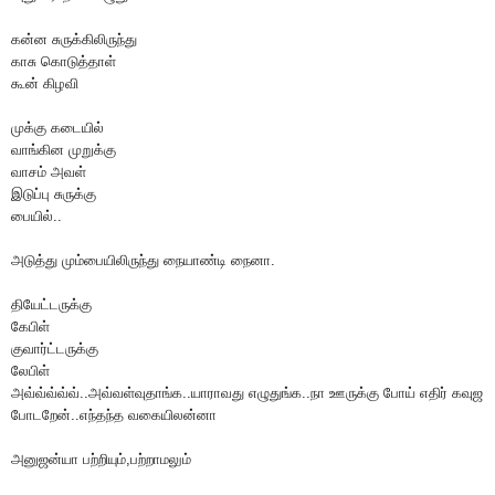
கன்ன சுருக்கிலிருந்து
காசு கொடுத்தாள்
கூன் கிழவி
முக்கு கடையில்
வாங்கின முறுக்கு
வாசம் அவள்
இடுப்பு சுருக்கு
பையில்..
அடுத்து மும்பையிலிருந்து நையாண்டி நைனா.
தியேட்டருக்கு
கேபிள்
குவார்ட்டருக்கு
லேபிள்
அவ்வ்வ்வ்வ்..அவ்வள்வுதாங்க..யாராவது எழுதுங்க..நா ஊருக்கு போய் எதிர் கவுஜ
போடறேன்..எந்தந்த வகையிலன்னா
அனுஜன்யா பற்றியும்,பற்றாமலும்