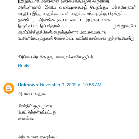
[[இறுதியாக அண்ணன் உண்மைத்தமிழன் வருகிறார்.
அன்புள்ளஎன் இனிய வலையுலகதமிழ் பெருங்குடி மக்களே.நான்
எழுதிய இந்த ஹைக்கூ...சாரி ஹைட்கூ உங்களுக்கு பிடிக்கும்...
தண்டோரா..அண்ணே சூப்பர்..ஷார்ட்டா முடிச்சுட்டீங்க
இருங்கப்பா..இப்பத்தான் முன்னுரையே
ஆரம்பிச்சிருக்கேன்.அதுக்குள்ளார..ஊடால,ஊடால
பேசினீங்க..முருகன் வேல்கம்பை வாங்கி கண்ணை குத்திடுவேன்]]
சிரிப்பை அடக்க முடியலை, எல்லாமே சூப்பர்
Reply
Unknown
November 3, 2009 at 10:56 AM
அடாவடி ஹைகூ:
மீண்டும் ஒரு முறை
போட்டுத்தள்ளப்பட்டது
ஹைக்கூ
அற்புதமான ஹைக்கூ: