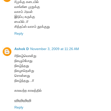
//முக்கு கடையில்
வாங்கின முறுக்கு
வாசம் அவள்
இடுப்பு சுருக்கு
பையில்..//
சித்தப்ஸ் வாசம் தூக்குது
Reply
Ashok D
November 3, 2009 at 11:26 AM
//நிகழ்வொன்று
நிகழும்போது
நிகழ்ந்தது
நிகழாதென்று
சொன்னது
நிகழ்ந்தது...//
காலமற்ற காலத்தில்
ஹிஹிஹிஹி
Reply