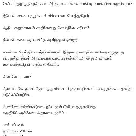
கேபிள்..குரு ஒரு சந்தேகம்...அந்த நல்ல மீன்கள் காமெடி டிராக் நீங்க எழுதினதா?
ஜ்யோவ் கையை குறுக்கால் வீசி வாயை பொத்துகிறார்.
ஆதி...குறுக்கால பேசாதீங்கன்னு சொல்றீங்க..சரியா?
ஜ்யோவ் தலை ஆட்டி விட்டு அமர்ந்து விடுகிறார்..
மைக்கை பிடிக்கும் பைத்தியக்காரன்..இதுவரை ஹைக்கூ கவிதை எழுதுவது
எப்படின்னு சுந்தர் அருமையாக வகுப்பு எடுத்தார்..அடுத்து அண்ணன்
உண்மைத்தமிழன் வகுப்பு எடுப்பார்..
அண்ணே நானா?
ஆமாம் ..நீங்கதான்..ஆனா ஒரு சின்ன திருத்தம் .நீங்க எப்படி எழுதக்கூடாதுன்னு
எடுக்கப்போறீங்க..
அண்ணே மன்னிச்சுடுங்க..இப்ப நான் பிஸியா ஒரு கவிதை
எழுதிகிட்டிருக்கேன்..அதானால நர்சிம்..
பாஸ் எப்பவும்
நான் கடைசிகேஸ்