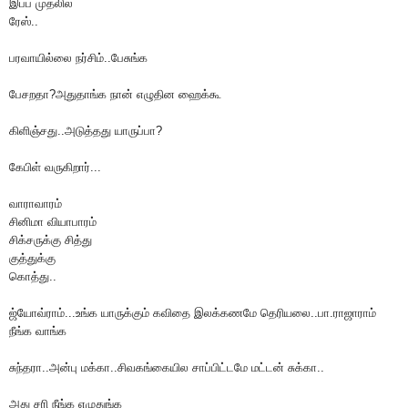
இப்ப முதலில்
ரேஸ்..
பரவாயில்லை நர்சிம்..பேசுங்க
பேசறதா?அதுதாங்க நான் எழுதின ஹைக்கூ
கிளிஞ்சது..அடுத்தது யாருப்பா?
கேபிள் வருகிறார்...
வாராவாரம்
சினிமா வியாபாரம்
சிக்சருக்கு சித்து
குத்துக்கு
கொத்து..
ஜ்யோவ்ராம்...உங்க யாருக்கும் கவிதை இலக்கணமே தெரியலை..பா.ராஜாராம்
நீங்க வாங்க
சுந்தரா..அன்பு மக்கா..சிவகங்கையில சாப்பிட்டமே மட்டன் சுக்கா..
அது சரி நீங்க எழுதுங்க