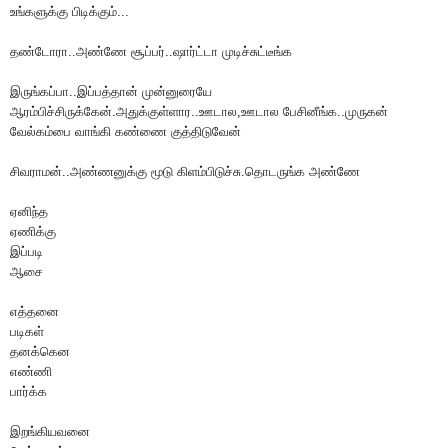
உங்களுக்கு பிடிக்கும்...
தண்டோரா..அண்ணே சூப்பர்..ஷார்ட்டா முடிச்சுட்டீங்க
இருங்கப்பா..இப்பத்தான் முன்னுரையே
ஆரம்பிச்சிருக்கேன்.அதுக்குள்ளார..ஊடால,ஊடால பேசினீங்க..முருகன்
வேல்கம்பை வாங்கி கண்ணை குத்திடுவேன்
சிவராமன்..அண்ணனுக்கு மூடு கிளம்பிடுச்சு.தொடருங்க அண்ணே
ஏனிந்த
ஏணிக்கு
இப்படி
ஆசை
எத்தனை
படிகள்
தனக்கென
எண்ணி
பார்க்க
இறங்கியவனை