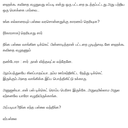
ஹைக்கூ கவிதை எழுதுவது எப்படி என்று ஒரு பட்டறை நடத்தப்பட்டது.அது பற்றிய
ஒரு மொக்கை பார்வை..
உங்க எல்லாரையும் பஸ்சுல வரசொன்னதுக்கு காரணம் தெரியுமா?
(கோரசாக) தெரியாது சார்
நீங்க பஸ்சுல வாங்கின டிக்கெட் பின்னாடித்தான் பட்டறை முடிஞ்சவுடனே ஹைக்கூ
கவிதை எழுதணும்
தண்டோரா : சார் ,நான் வித்தவுட்ல வந்தேனே.
ஆரம்பத்துலயே கிளப்பாதய்யா..நம்ம ஊர்சுற்றிகிட்ட நேத்து டிக்கெட்
இருக்கும்.அதை வாங்கிக்க.இப்ப பொத்திகிட்டு உக்காரு.
அனுஜன்யா..என் பஸ் டிக்கெட் ரொம்ப பெரிசா இருக்கே..அதுவுமில்லாம அதுல
ஏற்கனவே யாரோ எழுதியிருக்காங்க.
அப்படியா?நீங்க எந்த பஸ்சுல வந்தீங்க?
ஏர்பஸ்சுல