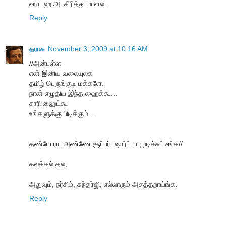
ஹா..ஹ.அ..சிரித்து மாளல..
Reply
தராசு
November 3, 2009 at 10:16 AM
//அன்புள்ள
என் இனிய வலையுலக
தமிழ் பெருங்குடி மக்களே.
நான் எழுதிய இந்த ஹைக்கூ...
சாரி ஹைட்கூ
உங்களுக்கு பிடிக்கும்...
தண்டோரா..அண்ணே சூப்பர்..ஷார்ட்டா முடிச்சுட்டீங்க//
கலக்கல் தல,
அதுவும், நர்சிம், சுந்தர்ஜி, எல்லாரும் அசத்தறாய்ங்க.
Reply