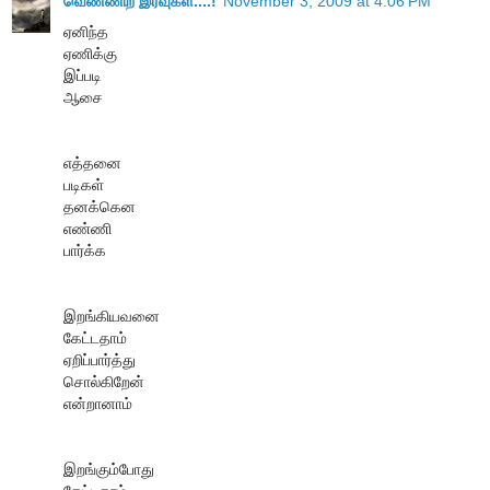
வெண்ணிற இரவுகள்....!
November 3, 2009 at 4:06 PM
ஏனிந்த
ஏணிக்கு
இப்படி
ஆசை
எத்தனை
படிகள்
தனக்கென
எண்ணி
பார்க்க
இறங்கியவனை
கேட்டதாம்
ஏறிப்பார்த்து
சொல்கிறேன்
என்றானாம்
இறங்கும்போது