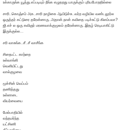
உக்காருங்க யூத்து.எப்படியும் நீங்க எழுதறது யாருக்கும் புரியபோறதில்லை
சாரி..கொஞ்சம் அக..சாரி நாழிகை ஆயிடுச்சு..வர்ற வழியில வண்டலூர்ல
ஒருத்தர் கட்டுரை தரேன்னாரு..அதான்.நான் கவிதை படிச்சுட்டு கிளம்பவா?
ஜி.எச் ல ஒரு கவிஞர் மரணவாக்குமூலம் தரேன்னாரு..இதழ் ரெடியாகிட்டு
இருக்குல்ல...
சரி வாசுங்க..சீ..சீ வாசீங்க
சிறைபட்ட காற்றை
உள்வாங்கி
வெளியிட்டது
வால்குழவை
மூச்சின் வெப்பம்
தணித்தது
உள்ளாடை
வியர்வையை
மேல்பாதியில்
வந்தமர்ந்த
யட்சிணி
கீழ்பாதியை