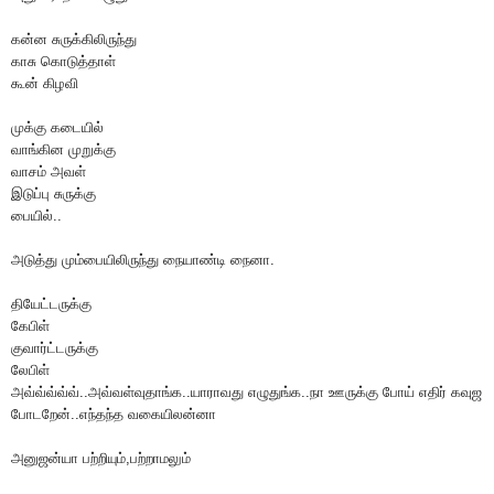
கன்ன சுருக்கிலிருந்து
காசு கொடுத்தாள்
கூன் கிழவி
முக்கு கடையில்
வாங்கின முறுக்கு
வாசம் அவள்
இடுப்பு சுருக்கு
பையில்..
அடுத்து மும்பையிலிருந்து நையாண்டி நைனா.
தியேட்டருக்கு
கேபிள்
குவார்ட்டருக்கு
லேபிள்
அவ்வ்வ்வ்வ்..அவ்வள்வுதாங்க..யாராவது எழுதுங்க..நா ஊருக்கு போய் எதிர் கவுஜ
போடறேன்..எந்தந்த வகையிலன்னா
அனுஜன்யா பற்றியும்,பற்றாமலும்