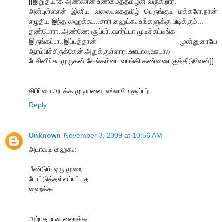
[[இறுதியாக அண்ணன் உண்மைத்தமிழன் வருகிறார்.
அன்புள்ளஎன் இனிய வலையுலகதமிழ் பெருங்குடி மக்களே.நான்
எழுதிய இந்த ஹைக்கூ...சாரி ஹைட்கூ உங்களுக்கு பிடிக்கும்...
தண்டோரா..அண்ணே சூப்பர்..ஷார்ட்டா முடிச்சுட்டீங்க
இருங்கப்பா..இப்பத்தான் முன்னுரையே
ஆரம்பிச்சிருக்கேன்.அதுக்குள்ளார..ஊடால,ஊடால
பேசினீங்க..முருகன் வேல்கம்பை வாங்கி கண்ணை குத்திடுவேன்]]
சிரிப்பை அடக்க முடியலை, எல்லாமே சூப்பர்
Reply
Unknown
November 3, 2009 at 10:56 AM
அடாவடி ஹைகூ:
மீண்டும் ஒரு முறை
போட்டுத்தள்ளப்பட்டது
ஹைக்கூ
அற்புதமான ஹைக்கூ: