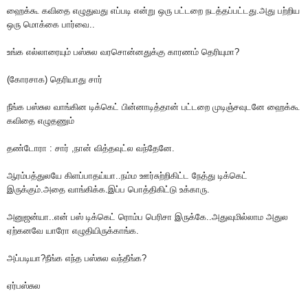
ஹைக்கூ கவிதை எழுதுவது எப்படி என்று ஒரு பட்டறை நடத்தப்பட்டது.அது பற்றிய
ஒரு மொக்கை பார்வை..
உங்க எல்லாரையும் பஸ்சுல வரசொன்னதுக்கு காரணம் தெரியுமா?
(கோரசாக) தெரியாது சார்
நீங்க பஸ்சுல வாங்கின டிக்கெட் பின்னாடித்தான் பட்டறை முடிஞ்சவுடனே ஹைக்கூ
கவிதை எழுதணும்
தண்டோரா : சார் ,நான் வித்தவுட்ல வந்தேனே.
ஆரம்பத்துலயே கிளப்பாதய்யா..நம்ம ஊர்சுற்றிகிட்ட நேத்து டிக்கெட்
இருக்கும்.அதை வாங்கிக்க.இப்ப பொத்திகிட்டு உக்காரு.
அனுஜன்யா..என் பஸ் டிக்கெட் ரொம்ப பெரிசா இருக்கே..அதுவுமில்லாம அதுல
ஏற்கனவே யாரோ எழுதியிருக்காங்க.
அப்படியா?நீங்க எந்த பஸ்சுல வந்தீங்க?
ஏர்பஸ்சுல