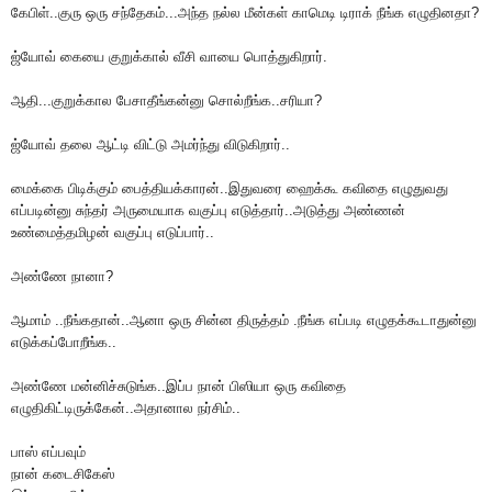
கேபிள்..குரு ஒரு சந்தேகம்...அந்த நல்ல மீன்கள் காமெடி டிராக் நீங்க எழுதினதா?
ஜ்யோவ் கையை குறுக்கால் வீசி வாயை பொத்துகிறார்.
ஆதி...குறுக்கால பேசாதீங்கன்னு சொல்றீங்க..சரியா?
ஜ்யோவ் தலை ஆட்டி விட்டு அமர்ந்து விடுகிறார்..
மைக்கை பிடிக்கும் பைத்தியக்காரன்..இதுவரை ஹைக்கூ கவிதை எழுதுவது
எப்படின்னு சுந்தர் அருமையாக வகுப்பு எடுத்தார்..அடுத்து அண்ணன்
உண்மைத்தமிழன் வகுப்பு எடுப்பார்..
அண்ணே நானா?
ஆமாம் ..நீங்கதான்..ஆனா ஒரு சின்ன திருத்தம் .நீங்க எப்படி எழுதக்கூடாதுன்னு
எடுக்கப்போறீங்க..
அண்ணே மன்னிச்சுடுங்க..இப்ப நான் பிஸியா ஒரு கவிதை
எழுதிகிட்டிருக்கேன்..அதானால நர்சிம்..
பாஸ் எப்பவும்
நான் கடைசிகேஸ்