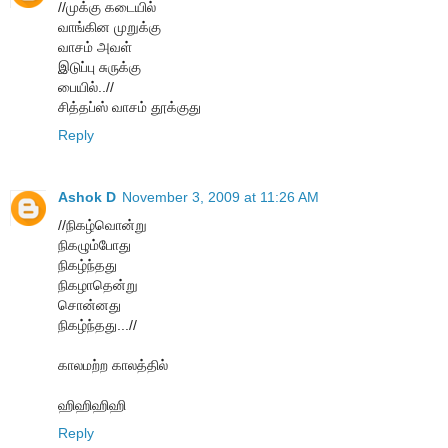
//முக்கு கடையில்
வாங்கின முறுக்கு
வாசம் அவள்
இடுப்பு சுருக்கு
பையில்..//
சித்தப்ஸ் வாசம் தூக்குது
Reply
Ashok D
November 3, 2009 at 11:26 AM
//நிகழ்வொன்று
நிகழும்போது
நிகழ்ந்தது
நிகழாதென்று
சொன்னது
நிகழ்ந்தது...//
காலமற்ற காலத்தில்
ஹிஹிஹிஹி
Reply