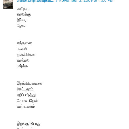
வெண்ணிற இரவுகள்....!
November 3, 2009 at 4:06 PM
ஏனிந்த
ஏணிக்கு
இப்படி
ஆசை
எத்தனை
படிகள்
தனக்கென
எண்ணி
பார்க்க
இறங்கியவனை
கேட்டதாம்
ஏறிப்பார்த்து
சொல்கிறேன்
என்றானாம்
இறங்கும்போது