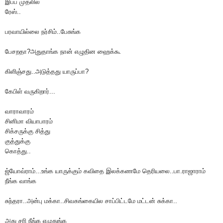
இப்ப முதலில்
ரேஸ்..
பரவாயில்லை நர்சிம்..பேசுங்க
பேசறதா?அதுதாங்க நான் எழுதின ஹைக்கூ
கிளிஞ்சது..அடுத்தது யாருப்பா?
கேபிள் வருகிறார்...
வாராவாரம்
சினிமா வியாபாரம்
சிக்சருக்கு சித்து
குத்துக்கு
கொத்து..
ஜ்யோவ்ராம்...உங்க யாருக்கும் கவிதை இலக்கணமே தெரியலை..பா.ராஜாராம்
நீங்க வாங்க
சுந்தரா..அன்பு மக்கா..சிவகங்கையில சாப்பிட்டமே மட்டன் சுக்கா..
அது சரி நீங்க எழுதுங்க