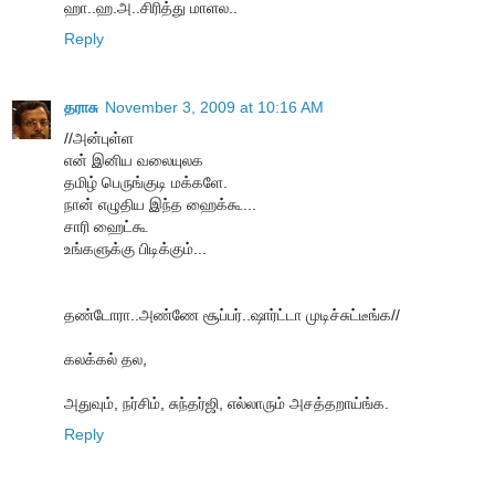
ஹா..ஹ.அ..சிரித்து மாளல..
Reply
தராசு
November 3, 2009 at 10:16 AM
//அன்புள்ள
என் இனிய வலையுலக
தமிழ் பெருங்குடி மக்களே.
நான் எழுதிய இந்த ஹைக்கூ...
சாரி ஹைட்கூ
உங்களுக்கு பிடிக்கும்...
தண்டோரா..அண்ணே சூப்பர்..ஷார்ட்டா முடிச்சுட்டீங்க//
கலக்கல் தல,
அதுவும், நர்சிம், சுந்தர்ஜி, எல்லாரும் அசத்தறாய்ங்க.
Reply