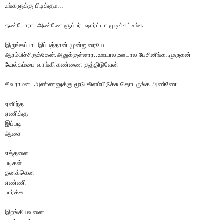
உங்களுக்கு பிடிக்கும்...
தண்டோரா..அண்ணே சூப்பர்..ஷார்ட்டா முடிச்சுட்டீங்க
இருங்கப்பா..இப்பத்தான் முன்னுரையே
ஆரம்பிச்சிருக்கேன்.அதுக்குள்ளார..ஊடால,ஊடால பேசினீங்க..முருகன்
வேல்கம்பை வாங்கி கண்ணை குத்திடுவேன்
சிவராமன்..அண்ணனுக்கு மூடு கிளம்பிடுச்சு.தொடருங்க அண்ணே
ஏனிந்த
ஏணிக்கு
இப்படி
ஆசை
எத்தனை
படிகள்
தனக்கென
எண்ணி
பார்க்க
இறங்கியவனை