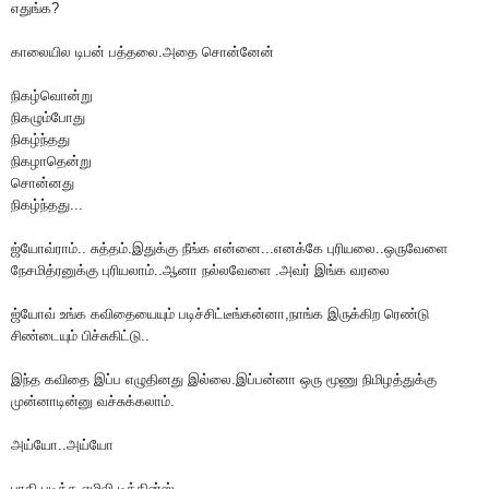
எதுங்க?
காலையில டிபன் பத்தலை.அதை சொன்னேன்
நிகழ்வொன்று
நிகழும்போது
நிகழ்ந்தது
நிகழாதென்று
சொன்னது
நிகழ்ந்தது...
ஜ்யோவ்ராம்.. சுத்தம்.இதுக்கு நீங்க என்னை...எனக்கே புரியலை..ஒருவேளை
நேசமித்ரனுக்கு புரியலாம்..ஆனா நல்லவேளை .அவர் இங்க வரலை
ஜ்யோவ் உங்க கவிதையையும் படிச்சிட்டீங்கன்னா,நாங்க இருக்கிற ரெண்டு
சிண்டையும் பிச்சுகிட்டு..
இந்த கவிதை இப்ப எழுதினது இல்லை.இப்பன்னா ஒரு மூணு நிமிழத்துக்கு
முன்னாடின்னு வச்சுக்கலாம்.
அய்யோ..அய்யோ
பாதி படித்த எமிலி டிக்கின்ஸ்