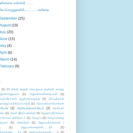
புன்னகை மன்னன் .......
சில பொழுதுகளில்...............கவிதை
September
(25)
August
(19)
July
(20)
June
(15)
May
(4)
April
(6)
March
(14)
February
(9)
s
ு
(1)
90 மில்லி ஊத்தி..கொஞ்சமா தண்ணி கலந்து
ஞ்சலி/அனுபவம்
(1)
அஞ்சலி/கண்ணதாசன்
(1)
/கும்பகோணம் குழந்தைகளுக்கு
(1)
அப்படித்தான்
ளம்/துப்பாக்கி/பாப்பாத்தி
(1)
அம்மா/சும்மா/மொக்கை
சியல்/
(2)
அரசியல்/எளக்கியம்
(2)
அரசியல்/
ுவை
(1)
அவள் இளம் மனைவி
(1)
அழகு/கதிர்/ரம்யா/
லா/ராமலட்சுமி/தொடர்
(1)
அழைப்பு
(1)
அழைப்பு/மழை
ிமுகம்
(1)
அனர்த்தம்
(1)
அனுபவக்கதைகள் /
ு
(1)
அனுபவக்கதைகள்......10
(1)
்கதைகள்......11
(1)
அனுபவக்கதைகள்......3
(1)