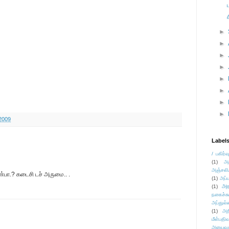
►
►
►
►
►
►
►
►
2009
Label
/ பகிர்வ
(1)
அ
அஞ்சலி
்பா.? கடைசி டச் அருமை.. .
(1)
அப்ப
அர
(1)
நகைச்ச
அப்துல்
(1)
அற
மீள்பதிவ
அனுபவக