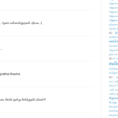
அனுபவக
அனுபவக
அனுபவக
அனுபவக
அனுபவ
ு.. ஆனா என்னன்னுதான் புரியல..:(
நந்தலால
அரசியல
(1)
இட
உயிரோ
எளக்க
வாசனை/க
..
அழுகாச
ஒரு வா
(1)
கடன
கவ
கவிதைய
காந்தி/
rathai thavira.
(1)
க
கூட்டா
கையா?
டண்டன
பகிர்வு
(
சிறுக
சியில் ஒன்று சேர்த்துவிட்டீர்கள்!!
பொது
கொஞ்ச
மொக்க
செருப்ப