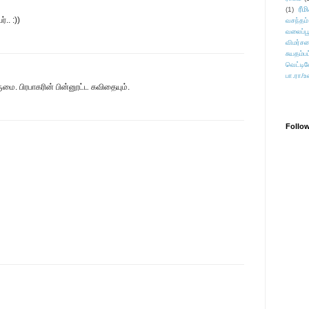
ரீம
(1)
.. :))
வசந்தம்
வலைப்பூ
விமர்சன
சுயதம்ப
வெட்டிவ
பா.ரா/உ
ை. பிரபாகரின் பின்னூட்ட கவிதையும்.
Follo