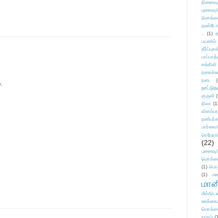
நினைவு
புனைவு
மொக்க
தண்டோரா
..
(1)
த
பயணம்
தீர்ப்பு
பாப்பாத்
சங்கிலி
நகைச்ச
நடை
(
.
நாட்டுந
குருவி
நிலா
(1
விளம்பர
நண்பர்க
பார்வை/
ரெமோ/க
(22)
புனைவ
மொக்க
(1)
பொ
(1)
மன
மானி
மீள்/டெஸ
ஊக்கை
மொக்க
ராகம்
(