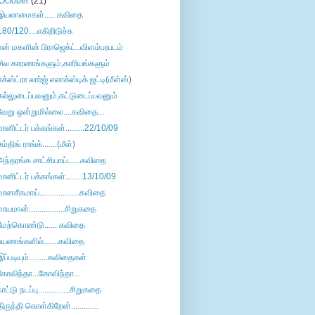
October
(21)
இயலாமைகள்..... கவிதை
180/120....எகிறிடுச்சு
என் மகளின் பிராஜெக்ட்..விளம்பரபடம்
சில காரணங்களும்,காரியங்களும்
எக்ஸ்ட்ரா லார்ஜ் எலாக்ஸ்டிக் ஜட்டி(மீள்ஸ்)
கல்லுடைப்பவனும்,கட்டுடைப்பவனும்
வேறு ஒன்றுமில்லை....கவிதை...
மானிட்டர் பக்கங்கள்.........22/10/09
சம்திங் ராங்க்.......(மீள்)
அந்தரங்க சாட்சியாய்......கவிதை
மானிட்டர் பக்கங்கள்........13/10/09
மானசீகமாய்...................கவிதை
மாயமான்.................சிறுகதை
மேற்கொண்டு...... கவிதை
பயணங்களில்.......கவிதை
இப்படியும்.........கவிதைகள்
கோவிந்தா...கோவிந்தா...
நாட்டு நடப்பு...............சிறுகதை
திருந்தி கொள்கிறேன்.............