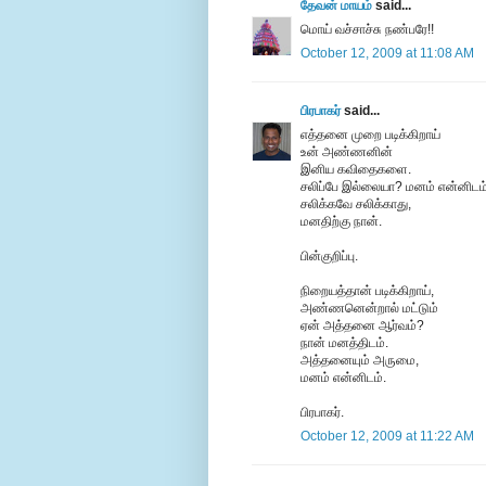
தேவன் மாயம்
said...
மொய் வச்சாச்சு நண்பரே!!
October 12, 2009 at 11:08 AM
பிரபாகர்
said...
எத்தனை முறை படிக்கிறாய்
உன் அண்ணனின்
இனிய கவிதைகளை.
சலிப்பே இல்லையா? மனம் என்னிடம்
சலிக்கவே சலிக்காது,
மனதிற்கு நான்.
பின்குறிப்பு.
நிறையத்தான் படிக்கிறாய்,
அண்ணனென்றால் மட்டும்
ஏன் அத்தனை ஆர்வம்?
நான் மனத்திடம்.
அத்தனையும் அருமை,
மனம் என்னிடம்.
பிரபாகர்.
October 12, 2009 at 11:22 AM