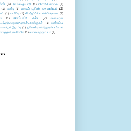
ிக்ஸ்
(3)
ரீமிக்ஸ்/ஒப்பாரி
(1)
ரீமேக்/மொக்கை
(1)
வலைப் பதிவர் நல வாரியம்
(2)
(1)
வண்டி
(1)
--1
(1)
வாசிப்பு
(1)
விபரீதம்/விகடன்/விமர்சனம்
(1)
விளம்பரம்/ பகிர்வு
(2)
ம்
(1)
விளம்பரம்/
ட்டம்/தற்பெருமை/பீற்றிக்கொள்ளுதல்/
(1)
வீண்வம்பு/
ேலை/நாட்டுநடப்பு
(1)
ஜ்யோவ்ராம்/அனுஜன்யா/வாசு/
ண்மத்தமிழன்/கேபிள்
(1)
ஸ்மைல்/குறும்படம்
(1)
wers