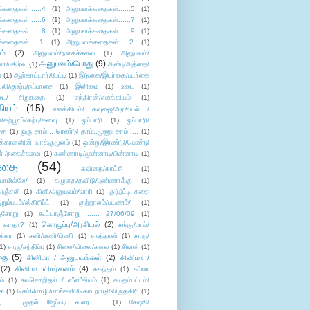
்கதைகள்......4
(1)
அனுபவக்கதைகள்......5
(1)
்கதைகள்......6
(1)
அனுபவக்கதைகள்......7
(1)
்கதைகள்......8
(1)
அனுபவக்கதைகள்......9
(1)
்கதைகள்.....1
(1)
அனுபவக்கதைகள்.....2
(1)
ம்
(2)
அனுபவம்/நகைச்சுவை
(1)
அனுபவம்/
அனுபவம்/பொது
(9)
ா/பகிர்வு
(1)
அன்பு/அத்தை/
்
(1)
ஆற்காட்டார்/பேட்டி
(1)
இடுகை/இடர்கை/படர்கை
்லி/குஷ்பு/நப்பாசை
(1)
இனிமை
(1)
உடை
(1)
டை/ சிறுகதை
(1)
எந்திரன்/எளக்கியம்
(1)
ியம்
(15)
எளக்கியம்/ கவுஜை/அரசியல் /
ற்பூரம்/கற்பு/களவு
(1)
ஒப்பாரி
(1)
ஒப்பாரி/
்சி
(1)
ஒரு தரம்... ரெண்டு தரம்..மூணு தரம்.....
(1)
க்காளனின் வாக்குமூலம்
(1)
ஒன்று/இரண்டு/பெண்டு
் /நகைச்சுவை
(1)
கண்ணாடி/முன்னாடி/பின்னாடி
(1)
ிதை
(54)
கவிதை/காட்சி
(1)
ாமில்லே/
(1)
கழுதை/தவிடு/புண்ணாக்கு
(1)
அஞ்சலி
(1)
கிளி/அனுபவம்/லாரி
(1)
கு(பு)ட்டி கதை
ுறும்படம்/ஸ்கிரிப்ட்
(1)
குற்றாலம்/பயணம்/
(1)
ஞ்சோறு
(1)
கூட்டாஞ்சோறு ...... 27/06/09
(1)
கொழுப்பு/அரசியல்
(2)
 காதா?
(1)
சங்கு/பால்/
க்கா
(1)
சனி/மணி/பிணி
(1)
சாத்தான்
(1)
சாரு/
1)
சாரு/சந்திப்பு
(1)
சிலை/விலை/கலை
(1)
சிவன்
(1)
தை
(5)
சினிமா / அனுபவங்கள்
(2)
சினிமா /
(2)
சினிமா விமர்சனம்
(4)
சுகந்தம்
(1)
சும்மா
ம்
(1)
சுயசொறிதல் / எ”ள”கியம்
(1)
சுயதம்பட்டம்/
ை
(1)
செம்மொழி/மாங்கனி/கொடநாடு/விருதகிரி
(1)
டி...... முதல் ஜேப்படி வரை.......
(1)
சேஷூ/