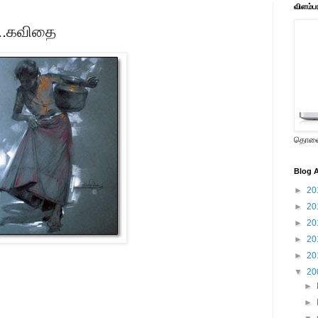
விளம்ப
.....கவிதை
தொலைக
Blog A
►
20
►
20
►
20
►
20
►
20
▼
20
►
►