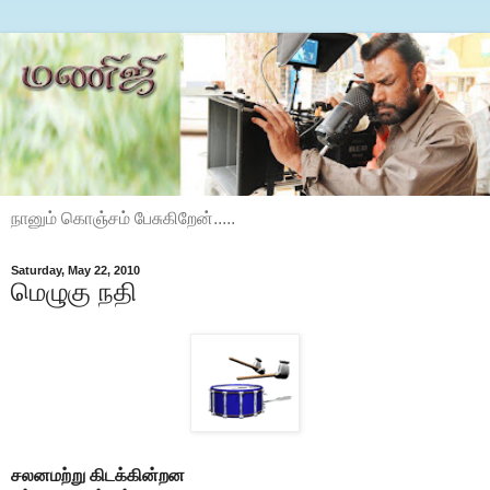
நானும் கொஞ்சம் பேசுகிறேன்.....
Saturday, May 22, 2010
மெழுகு நதி
சலனமற்று கிடக்கின்றன