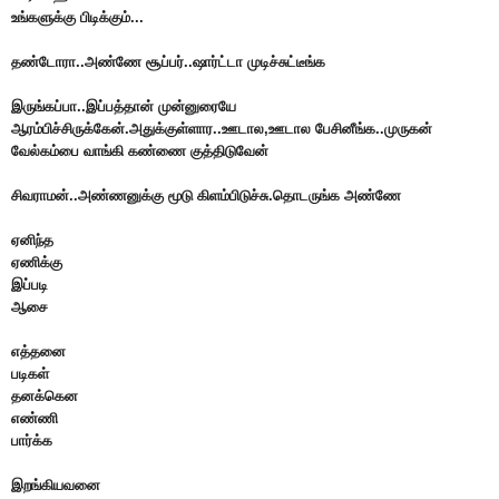
உங்களுக்கு பிடிக்கும்...
தண்டோரா..அண்ணே சூப்பர்..ஷார்ட்டா முடிச்சுட்டீங்க
இருங்கப்பா..இப்பத்தான் முன்னுரையே
ஆரம்பிச்சிருக்கேன்.அதுக்குள்ளார..ஊடால,ஊடால பேசினீங்க..முருகன்
வேல்கம்பை வாங்கி கண்ணை குத்திடுவேன்
சிவராமன்..அண்ணனுக்கு மூடு கிளம்பிடுச்சு.தொடருங்க அண்ணே
ஏனிந்த
ஏணிக்கு
இப்படி
ஆசை
எத்தனை
படிகள்
தனக்கென
எண்ணி
பார்க்க
இறங்கியவனை