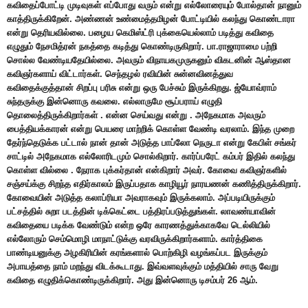
கவிதைப்போட்டி முடிவுகள் எப்போது வரும் என்று எல்லோரையும் போல்தான் நானும்
காத்திருக்கிறேன். அண்ணன் உண்மைத்தமிழன் போட்டியில் கலந்து கொண்டாரா
என்று தெரியவில்லை. பழைய கெமிஸ்ட்ரி புக்கையெல்லாம் படித்து கவிதை
எழுதும் நேசமித்ரன் நகத்தை கடித்து கொண்டிருகிறார். பா.ராஜாராமை பற்றி
சொல்ல வேண்டியதேயில்லை. அவரும் விநாயகமுருகனும் விகடனின் ஆஸ்தான
கவிஞர்களாய் விட்டார்கள். செந்தழல் ரவியின் சுன்னவினத்துவ
கவிதைக்குத்தான் சிறப்பு பரிசு என்று ஒரு பேச்சும் இருக்கிறது. ஜ்யோவ்ராம்
சுந்தருக்கு இன்னொரு கவலை. எல்லாருமே சூப்பராய் எழுதி
தொலைத்திருக்கிறார்கள் . என்ன செய்வது என்று . அநேகமாக அவரும்
பைத்தியக்காரன் என்று பெயரை மாற்றிக் கொள்ள வேண்டி வரலாம். இந்த முறை
தேர்ந்தெடுக்க பட்டால் நான் தான் அடுத்த பாப்லோ நெருடா என்று கேபிள் சங்கர்
சாட்டில் அநேகமாக எல்லோரிடமும் சொல்கிறார். கார்ப்பரேட் கம்பர் இதில் கலந்து
கொள்ள வில்லை . நேராக புக்கர்தான் என்கிறார் அவர். கோவை கவிஞர்களில்
சஞ்சய்க்கு சிறந்த எதிர்காலம் இருப்பதாக காழியூர் நாரயணன் கணித்திருக்கிறார்.
கோவையின் அடுத்த கலாப்ரியா அவராகவும் இருக்கலாம். அப்படியிருக்கும்
பட்சத்தில் சுறா படத்தின் டிக்கெட்டை பத்திரப்படுத்துங்கள். லாவண்யாவின்
கவிதையை படிக்க வேண்டும் என்ற ஒரே காரணத்துக்காகவே டெல்லியில்
எல்லோரும் செம்மொழி மாநாட்டுக்கு வரவிருக்கிறார்களாம். கார்த்திகை
பாண்டியனுக்கு அழகிரியின் கரங்களால் பொற்கிழி வழங்கப்பட இருக்கும்
அபாயத்தை நாம் மறந்து விடக்கூடாது. இவ்வளவுக்கும் மத்தியில் சாரு வேறு
கவிதை எழுதிக்கொண்டிருக்கிறார். அது இன்னொரு டிசம்பர் 26 ஆம்.