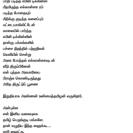
பாதி படித்த எமிலி டிக்கின்ஸ்
மீதமிருந்த எல்கான்ஸா ரம்
படித்த போதையும்
மீதிக்கு குடித்த களைப்பும்
மட்டையாகிவிட்டேன்
காலையில் பார்த்த
எமிலி டிக்கின்ஸின்
நான்கு பக்கங்களில்
பச்சை நிறத்தில் பற்குறிகள்
வெளியில் சென்று
அரை போத்தல் எல்கான்ஸாவுடன்
வீடு திரும்பினேன்
என் புத்தக அலமாரியை
பீராஞ்சு கொண்டிருந்தது
அதே திருட்டுப் பூணை
இறுதியாக அண்ணன் உண்மைத்தமிழன் வருகிறார்.
அன்புள்ள
என் இனிய வலையுலக
தமிழ் பெருங்குடி மக்களே.
நான் எழுதிய இந்த ஹைக்கூ...
சாரி ஹைட்கூ