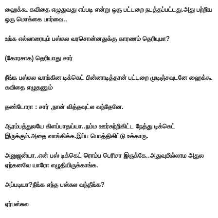
ஹைக்கூ கவிதை எழுதுவது எப்படி என்று ஒரு பட்டறை நடத்தப்பட்டது.அது பற்றிய
ஒரு மொக்கை பார்வை..
உங்க எல்லாரையும் பஸ்சுல வரசொன்னதுக்கு காரணம் தெரியுமா?
(கோரசாக) தெரியாது சார்
நீங்க பஸ்சுல வாங்கின டிக்கெட் பின்னாடித்தான் பட்டறை முடிஞ்சவுடனே ஹைக்கூ
கவிதை எழுதணும்
தண்டோரா : சார் ,நான் வித்தவுட்ல வந்தேனே.
ஆரம்பத்துலயே கிளப்பாதய்யா..நம்ம ஊர்சுற்றிகிட்ட நேத்து டிக்கெட்
இருக்கும்.அதை வாங்கிக்க.இப்ப பொத்திகிட்டு உக்காரு.
அனுஜன்யா..என் பஸ் டிக்கெட் ரொம்ப பெரிசா இருக்கே..அதுவுமில்லாம அதுல
ஏற்கனவே யாரோ எழுதியிருக்காங்க.
அப்படியா?நீங்க எந்த பஸ்சுல வந்தீங்க?
ஏர்பஸ்சுல