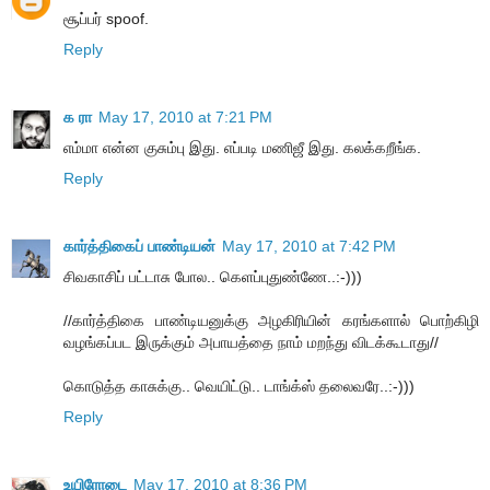
சூப்பர் spoof.
Reply
க ரா
May 17, 2010 at 7:21 PM
எம்மா என்ன குசும்பு இது. எப்படி மணிஜீ இது. கலக்கறீங்க.
Reply
கார்த்திகைப் பாண்டியன்
May 17, 2010 at 7:42 PM
சிவகாசிப் பட்டாசு போல.. கெளப்புதுண்ணே..:-)))
//கார்த்திகை பாண்டியனுக்கு அழகிரியின் கரங்களால் பொற்கிழி
வழங்கப்பட இருக்கும் அபாயத்தை நாம் மறந்து விடக்கூடாது//
கொடுத்த காசுக்கு.. வெயிட்டு.. டாங்க்ஸ் தலைவரே..:-)))
Reply
உயிரோடை
May 17, 2010 at 8:36 PM