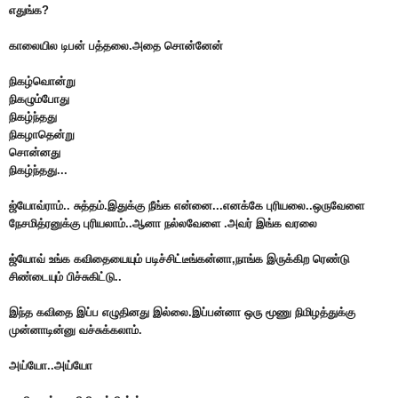
எதுங்க?
காலையில டிபன் பத்தலை.அதை சொன்னேன்
நிகழ்வொன்று
நிகழும்போது
நிகழ்ந்தது
நிகழாதென்று
சொன்னது
நிகழ்ந்தது...
ஜ்யோவ்ராம்.. சுத்தம்.இதுக்கு நீங்க என்னை...எனக்கே புரியலை..ஒருவேளை
நேசமித்ரனுக்கு புரியலாம்..ஆனா நல்லவேளை .அவர் இங்க வரலை
ஜ்யோவ் உங்க கவிதையையும் படிச்சிட்டீங்கன்னா,நாங்க இருக்கிற ரெண்டு
சிண்டையும் பிச்சுகிட்டு..
இந்த கவிதை இப்ப எழுதினது இல்லை.இப்பன்னா ஒரு மூணு நிமிழத்துக்கு
முன்னாடின்னு வச்சுக்கலாம்.
அய்யோ..அய்யோ