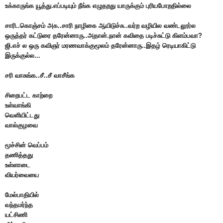
உக்காருங்க யூத்து.எப்படியும் நீங்க எழுதறது யாருக்கும் புரியபோறதில்லை
சாரி..கொஞ்சம் அக..சாரி நாழிகை ஆயிடுச்சு..வர்ற வழியில வண்டலூர்ல
ஒருத்தர் கட்டுரை தரேன்னாரு..அதான்.நான் கவிதை படிச்சுட்டு கிளம்பவா?
ஜி.எச் ல ஒரு கவிஞர் மரணவாக்குமூலம் தரேன்னாரு..இதழ் ரெடியாகிட்டு
இருக்குல்ல...
சரி வாசுங்க..சீ..சீ வாசீங்க
சிறைபட்ட காற்றை
உள்வாங்கி
வெளியிட்டது
வால்குழவை
மூச்சின் வெப்பம்
தணித்தது
உள்ளாடை
வியர்வையை
மேல்பாதியில்
வந்தமர்ந்த
யட்சிணி