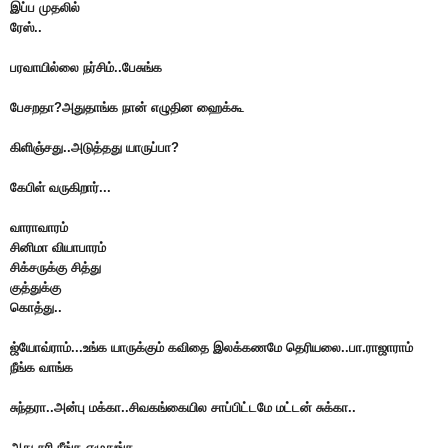
இப்ப முதலில்
ரேஸ்..
பரவாயில்லை நர்சிம்..பேசுங்க
பேசறதா?அதுதாங்க நான் எழுதின ஹைக்கூ
கிளிஞ்சது..அடுத்தது யாருப்பா?
கேபிள் வருகிறார்...
வாராவாரம்
சினிமா வியாபாரம்
சிக்சருக்கு சித்து
குத்துக்கு
கொத்து..
ஜ்யோவ்ராம்...உங்க யாருக்கும் கவிதை இலக்கணமே தெரியலை..பா.ராஜாராம்
நீங்க வாங்க
சுந்தரா..அன்பு மக்கா..சிவகங்கையில சாப்பிட்டமே மட்டன் சுக்கா..
அது சரி நீங்க எழுதுங்க