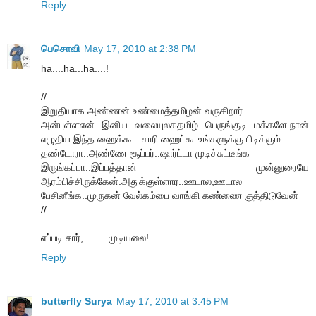
Reply
பெசொவி
May 17, 2010 at 2:38 PM
ha....ha...ha....!
//
இறுதியாக அண்ணன் உண்மைத்தமிழன் வருகிறார்.
அன்புள்ளஎன் இனிய வலையுலகதமிழ் பெருங்குடி மக்களே.நான்
எழுதிய இந்த ஹைக்கூ...சாரி ஹைட்கூ உங்களுக்கு பிடிக்கும்...
தண்டோரா..அண்ணே சூப்பர்..ஷார்ட்டா முடிச்சுட்டீங்க
இருங்கப்பா..இப்பத்தான் முன்னுரையே
ஆரம்பிச்சிருக்கேன்.அதுக்குள்ளார..ஊடால,ஊடால
பேசினீங்க..முருகன் வேல்கம்பை வாங்கி கண்ணை குத்திடுவேன்
//
எப்படி சார், ........முடியலை!
Reply
butterfly Surya
May 17, 2010 at 3:45 PM