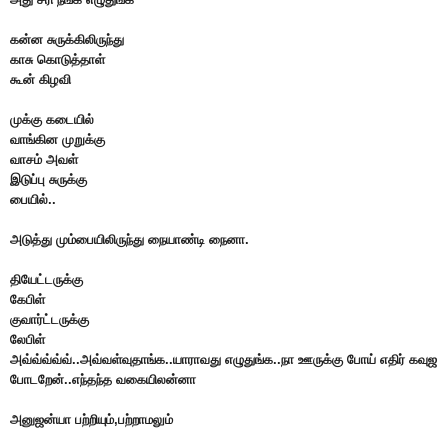
கன்ன சுருக்கிலிருந்து
காசு கொடுத்தாள்
கூன் கிழவி
முக்கு கடையில்
வாங்கின முறுக்கு
வாசம் அவள்
இடுப்பு சுருக்கு
பையில்..
அடுத்து மும்பையிலிருந்து நையாண்டி நைனா.
தியேட்டருக்கு
கேபிள்
குவார்ட்டருக்கு
லேபிள்
அவ்வ்வ்வ்வ்..அவ்வள்வுதாங்க..யாராவது எழுதுங்க..நா ஊருக்கு போய் எதிர் கவுஜ
போடறேன்..எந்தந்த வகையிலன்னா
அனுஜன்யா பற்றியும்,பற்றாமலும்