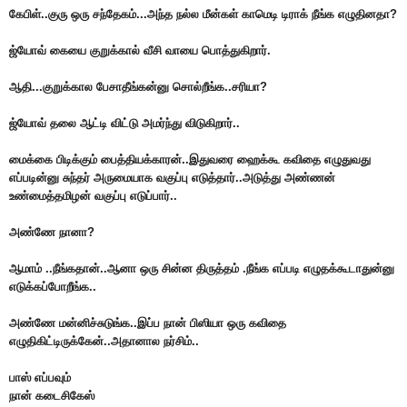
கேபிள்..குரு ஒரு சந்தேகம்...அந்த நல்ல மீன்கள் காமெடி டிராக் நீங்க எழுதினதா?
ஜ்யோவ் கையை குறுக்கால் வீசி வாயை பொத்துகிறார்.
ஆதி...குறுக்கால பேசாதீங்கன்னு சொல்றீங்க..சரியா?
ஜ்யோவ் தலை ஆட்டி விட்டு அமர்ந்து விடுகிறார்..
மைக்கை பிடிக்கும் பைத்தியக்காரன்..இதுவரை ஹைக்கூ கவிதை எழுதுவது
எப்படின்னு சுந்தர் அருமையாக வகுப்பு எடுத்தார்..அடுத்து அண்ணன்
உண்மைத்தமிழன் வகுப்பு எடுப்பார்..
அண்ணே நானா?
ஆமாம் ..நீங்கதான்..ஆனா ஒரு சின்ன திருத்தம் .நீங்க எப்படி எழுதக்கூடாதுன்னு
எடுக்கப்போறீங்க..
அண்ணே மன்னிச்சுடுங்க..இப்ப நான் பிஸியா ஒரு கவிதை
எழுதிகிட்டிருக்கேன்..அதானால நர்சிம்..
பாஸ் எப்பவும்
நான் கடைசிகேஸ்