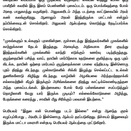
பாலீதீன் கவரில் இரு இளம் பெண்ணின் புகைப்படம். ஒரு பொக்கிஷத்தை போல்
அதை பாதுகாத்து வருகிறார். அலுவலரிடம் அந்த படத்தை காட்டுகையில் அவர்
கண் கலங்குகிறது. ஆனாலும் அவள் இறந்திருக்க மாட்டாள் என்றும்
நம்பிக்கையுடன் சொல்கிறார். அலுவலர் ஆல்பத்தை கொடுத்து தேடிப்பார்க்க
சொல்கிறார்.
“முகங்களும் உடல்களும் புரளகின்றன. மூச்சடைத்து இறந்தவர்களின் முகங்களில்
காற்றுக்கான தேடல் இருந்தது. அளவுக்கு அதிகமாக நீரை குடித்து
இறந்தவர்களின் முகங்களில் வாந்தி எடுக்கும் உணர்வு படிந்திருந்தது.
குழந்தையின் பசித்த வாய், தாயின் மார்பிற்காக உதடுகளை குவித்தபடி ஒரு புறம்
கிடக்க, தாயின் ஒற்றை மார்பகம் குழந்தைக்கான பாலை ஏந்தியபடி இன்னொரு
புறம் திறந்து கிடந்தது. முள்காடுகளில் சிக்கி இழுத்து செல்லப்பட்ட உடல்கள்
துணிகளோடு கிழிந்து கிடந்தது. வாழ்வின் அழகியலை அர்த்தமற்றதாக்கி
எல்லாவற்றின் கீழும் இருக்கும் அசிங்கங்களை திறந்து காட்டிக்கொண்டிருந்தன
அந்த புகைப்படங்கள். இயற்கையை போல் மேடு பள்ளங்களை சமப்படுத்தும்
தொழிலாளி வேறு யார் இருக்க முடியும்? எல்லைக்கோடுகளை அழித்து,
பேதங்களை கரைத்து , சாவின் மீது சிரிக்கும் பலவான் இயற்கை.”
பெரியவர் “இதுல என் பொண்ணு படம் இல்லை” என்று ஆனந்த குரல்
எழுப்பும்போது , அவரிடம் இன்னொரு ஆல்பம் தரப்படுகிறது. நிச்சயம் இதுலையும்
இருக்க மாட்டா மகராசி என்றபடி பெரியவர் ஆல்பத்தை புரட்டுகிறார்.