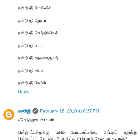
நன்றி @ ரோஸ்விக்
நன்றி @ ஹேமா
நன்றி @ செந்தில்வேல்
நன்றி @ பா.ரா
நன்றி @ சரவணகுமார்
நன்றி @ சிவா
நன்றி @ கேபிள்
Reply
மணிஜி
February 18, 2010 at 6:37 PM
//செந்தழல் ரவி said...
பின்னூட்டத்துக்கு பதில் போடமாட்டீங்க. அப்புறம் எதுக்கு
பின்னூட்டம் போடனும் ? வாசிச்சுட்டு போயிடவேண்டியதுதான்//