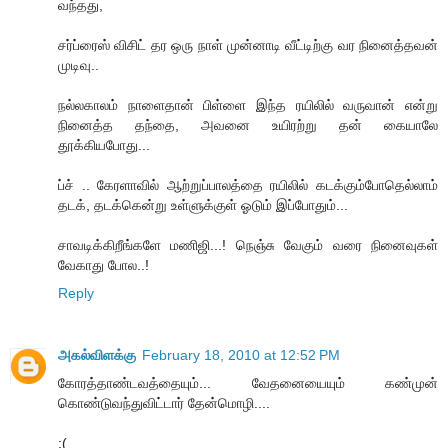
வந்தது,
சர்ப்ரைஸ் விசிட் தர ஒரு நாள் முன்னாடி வீட்டிற்கு வர நினைத்தவன்
முடிவு..
நல்லகாலம் நாளைதான் பிள்ளை இந்த ரயிலில் வருவான் என்று
நினைத்த தந்தை, அவனை உயிரற்று தன் கையாலே
தூக்கியபோது...
ப்ச் .. கேரளாவில் ஆற்றுப்பாலத்தை ரயிலில் கடக்கும்போதெல்லாம்
தடக், தடக்கென்று உள்ளுக்குள் ஓடும் இப்போதும்...
சாவடிக்கிறீங்களே மணிஜி...! நெஞ்சு வேகும் வரை நினைவுகள்
வேகாது போல..!
Reply
அகல்விளக்கு
February 18, 2010 at 12:52 PM
கோரத்தாண்டவத்தையும்... வேதனையையும் கண்முன்
கொண்டுவந்துவிட்டார் தேன்மொழி....
:(