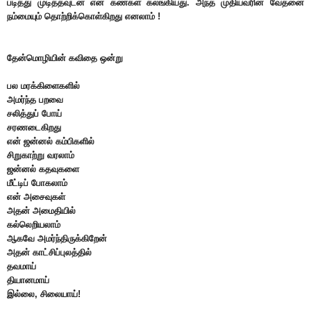
படித்து முடித்தவுடன் என் கண்கள் கலங்கியது. அந்த முதியவரின் வேதனை
நம்மையும் தொற்றிக்கொள்கிறது எனலாம் !
தேன்மொழியின் கவிதை ஒன்று
பல மரக்கிளைகளில்
அமர்ந்த பறவை
சலித்துப் போய்
சரணடைகிறது
என் ஜன்னல் கம்பிகளில்
சிறுகாற்று வரலாம்
ஜன்னல் கதவுகளை
மீட்டிப் போகலாம்
என் அசைவுகள்
அதன் அமைதியில்
கல்லெறியலாம்
ஆகவே அமர்ந்திருக்கிறேன்
அதன் காட்சிப்புலத்தில்
தவமாய்
தியானமாய்
இல்லை, சிலையாய்!