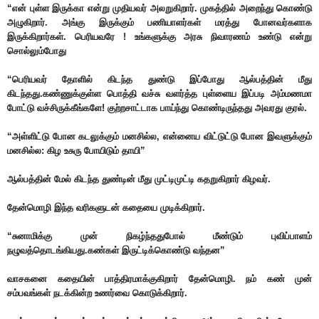
“என் புள்ள இருக்கா என்று முதியவர் அலறுகிறார். முகத்தில் அறைந்து கொண்டு
அழுகிறார். அங்கு இருக்கும் பணியாளர்கள் மரத்து போனவர்களாக
இருக்கிறார்கள். பெரியவரே ! உங்களுக்கு அரசு நிவாரணம் உண்டு என்று
சொல்லும்போது
“பெரியவர் தோளில் கிடந்த துண்டு இப்போது ஆல்பத்தின் மீது
கிடந்தது.கண்ணுக்குள்ள பொத்தி வச்சு வளர்த்த புள்ளைய இப்படி அம்மணமா
போட்டு வச்சிருக்கீங்களே! குற்றசாட்டாக பாய்ந்து கொண்டிருந்தது அவரது குரல்.
“அள்ளிட்டு போன கடலுக்கும் மனசில்ல, என்னைய விட்டுட்டு போன இவளுக்கும்
மனசில்ல: கிழ உசுரு போயிடும் தாயி”
ஆல்பத்தின் மேல் கிடந்த துண்டின் மீது முட்டிமுட்டி கதறுகிறார் கிழவர்.
தேன்மொழி இந்த வரிகளுடன் கதையை முடிக்கிறார்.
“சுனாமிக்கு முன் நிகழ்ந்ததுபோல் மீண்டும் புவிப்பாளம்
நழுவத்தொடங்கியது.கண்கள் இருட்டிக்கொண்டு வந்தன”
வாசகனை கதையின் பாத்திரமாக்குகிறார் தேன்மொழி. நம் கண் முன்
சம்பவங்கள் நடக்கின்ற உணர்வை கொடுக்கிறார்.