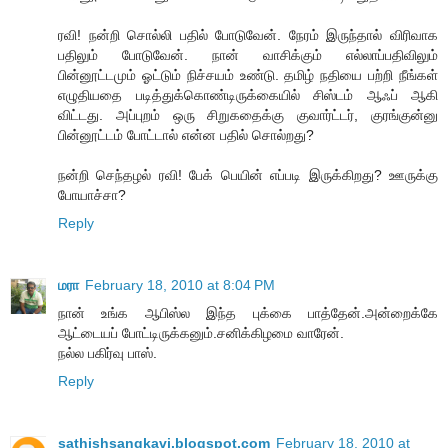
ரவி! நன்றி சொல்லி பதில் போடுவேன். நேரம் இருந்தால் விரிவாக
பதிலும் போடுவேன். நான் வாசிக்கும் எல்லாப்பதிவிலும்
பின்னூட்டமும் ஓட்டும் நிச்சயம் உண்டு. தமிழ் நதியை பற்றி நீங்கள்
எழுதியதை படித்துக்கொண்டிருக்கையில் சிஸ்டம் ஆஃப் ஆகி
விட்டது. அப்புறம் ஒரு சிறுகதைக்கு குவார்ட்டர், குரங்குன்னு
பின்னூட்டம் போட்டால் என்ன பதில் சொல்றது?
நன்றி செந்தழல் ரவி! பேக் பெயின் எப்படி இருக்கிறது? ஊருக்கு
போயாச்சா?
Reply
மரா
February 18, 2010 at 8:04 PM
நான் உங்க ஆபிஸ்ல இந்த புக்கை பாத்தேன்.அன்றைக்கே
ஆட்டையப் போட்டிருக்கனும்.சனிக்கிழமை வாரேன்.
நல்ல பகிர்வு பாஸ்.
Reply
sathishsangkavi.blogspot.com
February 18, 2010 at