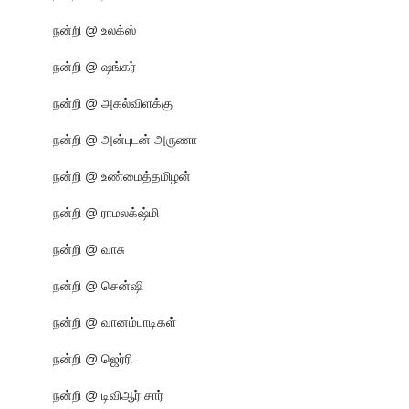
நன்றி @ உலக்ஸ்
நன்றி @ ஷங்கர்
நன்றி @ அகல்விளக்கு
நன்றி @ அன்புடன் அருணா
நன்றி @ உண்மைத்தமிழன்
நன்றி @ ராமலக்‌ஷ்மி
நன்றி @ வாசு
நன்றி @ சென்ஷி
நன்றி @ வானம்பாடிகள்
நன்றி @ ஜெர்ரி
நன்றி @ டிவிஆர் சார்