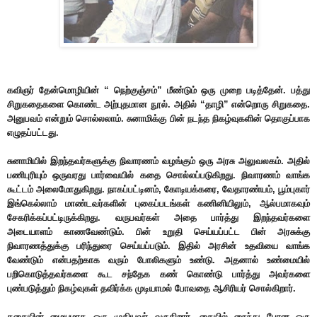
கவிஞர் தேன்மொழியின் “ நெற்குஞ்சம்” மீண்டும் ஒரு முறை படித்தேன். பத்து
சிறுகதைகளை கொண்ட அற்புதமான நூல். அதில் “தாழி” என்றொரு சிறுகதை.
அனுபவம் என்றும் சொல்லலாம். சுனாமிக்கு பின் நடந்த நிகழ்வுகளின் தொகுப்பாக
எழுதப்பட்டது.
சுனாமியில் இறந்தவர்களுக்கு நிவாரணம் வழங்கும் ஒரு அரசு அலுவலகம். அதில்
பணிபுரியும் ஒருவரது பார்வையில் கதை சொல்லப்படுகிறது. நிவாரணம் வாங்க
கூட்டம் அலைமோதுகிறது. நாகப்பட்டினம், கோடியக்கரை, வேதாரண்யம், பூம்புகார்
இங்கெல்லாம் மாண்டவர்களின் புகைப்படங்கள் கணினியிலும், ஆல்பமாகவும்
சேகரிக்கப்பட்டிருக்கிறது. வருபவர்கள் அதை பார்த்து இறந்தவர்களை
அடையாளம் காணவேண்டும். பின் உறுதி செய்யப்பட்ட பின் அரசுக்கு
நிவாரணத்துக்கு பரிந்துரை செய்யப்படும். இதில் அரசின் உதவியை வாங்க
வேண்டும் என்பதற்காக வரும் போலிகளும் உண்டு. அதனால் உண்மையில்
பறிகொடுத்தவர்களை கூட சந்தேக கண் கொண்டு பார்த்து அவர்களை
புண்படுத்தும் நிகழ்வுகள் தவிர்க்க முடியாமல் போவதை ஆசிரியர் சொல்கிறார்.
கதையின் மையமாக ஒரு முதியவர் வருகிறார். கையில் நைந்து போன ஒரு