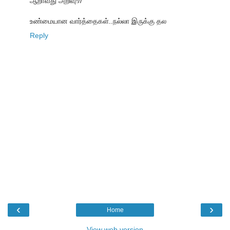
ஆறாவது அறிவு!//
உண்மையான வார்த்தைகள்..நல்லா இருக்கு தல
Reply
‹
›
Home
View web version