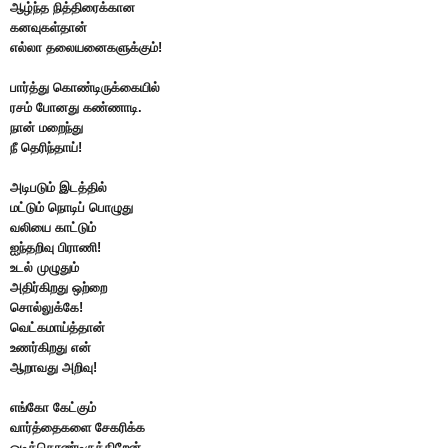
ஆழ்ந்த நித்திரைக்கான
கனவுகள்தான்
எல்லா தலையனைகளுக்கும்!
பார்த்து கொண்டிருக்கையில்
ரசம் போனது கண்ணாடி.
நான் மறைந்து
நீ தெரிந்தாய்!
அடிபடும் இடத்தில்
மட்டும்
நொடிப் பொழுது
வலியை காட்டும்
ஐந்தறிவு பிராணி!
உடல் முழுதும்
அதிர்கிறது ஒற்றை
சொல்லுக்கே!
வெட்கமாய்த்தான்
உணர்கிறது என்
ஆறாவது அறிவு!
எங்கோ கேட்கும்
வார்த்தைகளை சேகரிக்க
ஓடிக்கொண்டிருக்கிறேன்