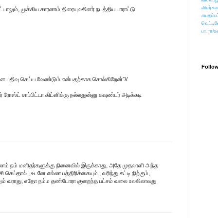
விமர்சன
டாலும், முக்கிய காரணம் திரையுலகினர் நடத்திய பாராட்டு
சுயதம்ப
வெட்டிவ
பா.ரா/உ
Follo
ை பதிவு செய்ய வேண்டும் என்பதற்காக சொல்கிறேன்”//
 ரோஸ்ட் சாப்பிட்டா கிட்னிக்கு நல்லதுன்னு கவுண்டர் அடிக்கடி
்லாம் நம் மனிதர்களுக்கு நினைவில் இருக்காது, அதே முதலாளி அந்த
ெய்தால் , உடனே எல்லா பத்திரிக்கையும் , வரிந்து கட்டி நிற்கும்,
யிலும் வராது, எதோ நம்ம தண்டோரா குறைந்த பட்சம் வலை உலகிலாவது