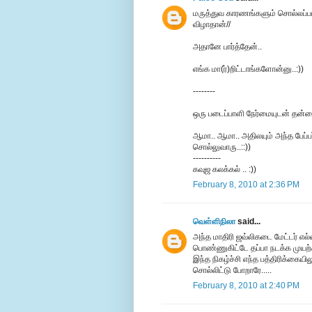
மருத்துவ காரணங்களும் சொல்லப்பட்
விழாதான்//
அதானே பார்த்தேன்..
எங்க மா(ர்)றிட்டாங்களோன்னு..:))
--------
ஒரு படைப்பாளி நேர்மையுடன் தன்ன
ஆமா.. ஆமா.. அதிலயும் அந்த பேப்பர்
சொல்லுவாரு..::))
----------
கவுஜ கலக்கல் .. :))
February 8, 2010 at 2:36 PM
வெள்ளிநிலா
said...
அந்த மாதிரி ஜவ்லிகடை மேட்டர் எல
பொண்ணுகிட்டே தப்பா நடக்க முயற்சி ச
இந்த நிகழ்ச்சி எந்த பத்திரிக்கை
சொல்லிட்டு போறாரே.....
February 8, 2010 at 2:40 PM