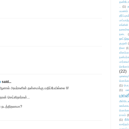
தண்டோரா
..
(1)
த
பயணம்
தீர்ப்பு
பாப்பாத்
சங்கிலி
நகைச்ச
நடை
(
நாட்டுந
குருவி
நிலா
(1
விளம்பர
நண்பர்க
பார்வை/
ரெமோ/க
(22)
புனைவ
மொக்க
m
said...
(1)
பொ
 ஆனால் அவர்களின் தன்மைக்கு மதிப்பேயில்லை !//
(1)
மன
மானி
ான் செய்கிறார்கள்...
மீள்/டெஸ
ஊக்கை
ா நடத்திறலாமா?
மொக்க
ராகம்
(
ரீம
(1)
வசந்தம்
வலைப்பூ