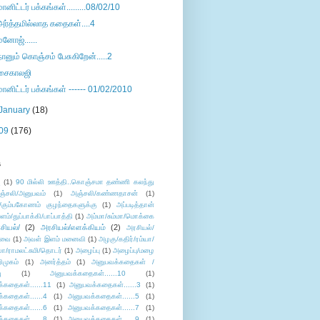
மானிட்டர் பக்கங்கள்.........08/02/10
அர்த்தமில்லாத கதைகள்....4
மனோஜ்......
நானும் கொஞ்சம் பேசுகிறேன்.....2
சைகாலஜி
மானிட்டர் பக்கங்கள் ------ 01/02/2010
January
(18)
09
(176)
s
ு
(1)
90 மில்லி ஊத்தி..கொஞ்சமா தண்ணி கலந்து
ஞ்சலி/அனுபவம்
(1)
அஞ்சலி/கண்ணதாசன்
(1)
/கும்பகோணம் குழந்தைகளுக்கு
(1)
அப்படித்தான்
ளம்/துப்பாக்கி/பாப்பாத்தி
(1)
அம்மா/சும்மா/மொக்கை
சியல்/
(2)
அரசியல்/எளக்கியம்
(2)
அரசியல்/
ுவை
(1)
அவள் இளம் மனைவி
(1)
அழகு/கதிர்/ரம்யா/
லா/ராமலட்சுமி/தொடர்
(1)
அழைப்பு
(1)
அழைப்பு/மழை
ிமுகம்
(1)
அனர்த்தம்
(1)
அனுபவக்கதைகள் /
ு
(1)
அனுபவக்கதைகள்......10
(1)
்கதைகள்......11
(1)
அனுபவக்கதைகள்......3
(1)
்கதைகள்......4
(1)
அனுபவக்கதைகள்......5
(1)
்கதைகள்......6
(1)
அனுபவக்கதைகள்......7
(1)
்கதைகள்......8
(1)
அனுபவக்கதைகள்......9
(1)