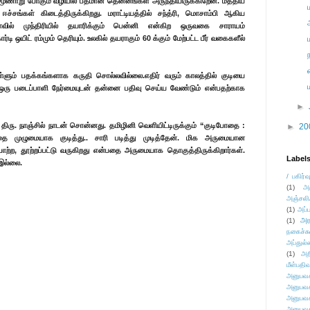
ு மூணாறு போகும் வழியில் பதமான தென்னங்கள் அருந்தியிருக்கிறேன். மத்திய
சங்கள் கிடைத்திருக்கிறது. மராட்டியத்தில் சந்த்ரி, மொசாம்பி ஆகிய
வில் முந்திரியில் தயாரிக்கும் பென்னி என்கிற ஒருவகை சாராயம்
ர்டி ஒயிட் ரம்மும் தெரியும். உலகில் தயராகும் 60 க்கும் மேற்பட்ட பீர் வகைகளீல்
்ளும் பதக்கங்களாக கருதி சொல்லவில்லை.எதிர் வரும் காலத்தில் குடியை
ஒரு படைப்பாளி நேர்மையுடன் தன்னை பதிவு செய்ய வேண்டும் என்பதற்காக
►
ிரு. நாஞ்சில் நாடன் சொன்னது. தமிழினி வெளியிட்டிருக்கும் “குடிபோதை :
►
20
தை முழுமையாக குடித்து.. சாரி படித்து முடித்தேன். மிக அருமையான
,போற்ற, தூற்றப்பட்டு வருகிறது என்பதை அருமையாக தொகுத்திருக்கிறார்கள்.
Label
 இல்லை.
/ பகிர்வ
(1)
அ
அஞ்சலி
(1)
அப்ப
அர
(1)
நகைச்ச
அப்துல்
(1)
அற
மீள்பதிவ
அனுபவக
அனுபவக
அனுபவக
அனுபவக