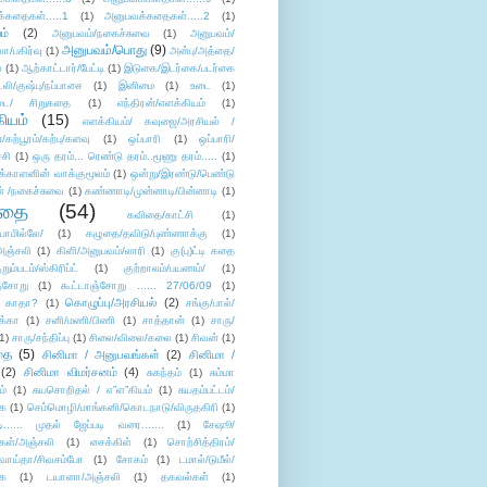
்கதைகள்.....1
(1)
அனுபவக்கதைகள்.....2
(1)
ம்
(2)
அனுபவம்/நகைச்சுவை
(1)
அனுபவம்/
அனுபவம்/பொது
(9)
ா/பகிர்வு
(1)
அன்பு/அத்தை/
்
(1)
ஆற்காட்டார்/பேட்டி
(1)
இடுகை/இடர்கை/படர்கை
்லி/குஷ்பு/நப்பாசை
(1)
இனிமை
(1)
உடை
(1)
டை/ சிறுகதை
(1)
எந்திரன்/எளக்கியம்
(1)
ியம்
(15)
எளக்கியம்/ கவுஜை/அரசியல் /
ற்பூரம்/கற்பு/களவு
(1)
ஒப்பாரி
(1)
ஒப்பாரி/
்சி
(1)
ஒரு தரம்... ரெண்டு தரம்..மூணு தரம்.....
(1)
க்காளனின் வாக்குமூலம்
(1)
ஒன்று/இரண்டு/பெண்டு
் /நகைச்சுவை
(1)
கண்ணாடி/முன்னாடி/பின்னாடி
(1)
ிதை
(54)
கவிதை/காட்சி
(1)
ாமில்லே/
(1)
கழுதை/தவிடு/புண்ணாக்கு
(1)
அஞ்சலி
(1)
கிளி/அனுபவம்/லாரி
(1)
கு(பு)ட்டி கதை
ுறும்படம்/ஸ்கிரிப்ட்
(1)
குற்றாலம்/பயணம்/
(1)
ஞ்சோறு
(1)
கூட்டாஞ்சோறு ...... 27/06/09
(1)
கொழுப்பு/அரசியல்
(2)
 காதா?
(1)
சங்கு/பால்/
க்கா
(1)
சனி/மணி/பிணி
(1)
சாத்தான்
(1)
சாரு/
1)
சாரு/சந்திப்பு
(1)
சிலை/விலை/கலை
(1)
சிவன்
(1)
தை
(5)
சினிமா / அனுபவங்கள்
(2)
சினிமா /
(2)
சினிமா விமர்சனம்
(4)
சுகந்தம்
(1)
சும்மா
ம்
(1)
சுயசொறிதல் / எ”ள”கியம்
(1)
சுயதம்பட்டம்/
ை
(1)
செம்மொழி/மாங்கனி/கொடநாடு/விருதகிரி
(1)
டி...... முதல் ஜேப்படி வரை.......
(1)
சேஷூ/
கள்/அஞ்சலி
(1)
சைக்கிள்
(1)
சொற்சித்திரம்/
/வாய்தா/சிவசம்போ
(1)
சோகம்
(1)
டமால்/டுமீல்/
ை
(1)
டயானா/அஞ்சலி
(1)
தகவல்கள்
(1)