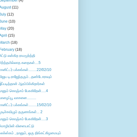
September
(4)
August
(11)
July
(12)
June
(10)
May
(20)
April
(15)
March
(18)
February
(18)
சிட்டு என்கிற ராமமூர்த்தி
அர்த்தமில்லாத கதைகள்....5
மானிட்டர் பக்கங்கள்.........22/02/10
விஜய டி.ராஜேந்தரும்...தண்டோராவும்
இப்படித்தான் ஆரம்பிக்கிறார்கள்
நானும் கொஞ்சம் பேசுகிறேன்.....4
வாழைப்பூ வாசனை..........
மானிட்டர் பக்கங்கள்.........15/02/10
முடிச்சவிழும் தருணங்கள்... 2
நானும் கொஞ்சம் பேசுகிறேன்.....3
மொழியின் விளையாட்டு
உலக்ஸ்சும் , நானும், ஒரு திங்கட்கிழமையும்