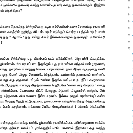
►
 விழாக்களில் தலைவர் கலந்து கொண்டிருப்பார் என்று நினைக்கிறேன். இதற்கே
►
ஏன் இருக்கிறார்?
►
►
் இவர்களை தொடர்ந்து இன்னுமொரு கழக கம்பெனியும் கலை சேவைக்கு தயாராகி
►
ரசும் களத்தில் குதித்து விட்டார். அவர் எடுக்கும் சொந்த படத்தில் அவர் மகன்
►
நிதி!! ஆமாம் ! நிதி என்று பெயர் இல்லையென்றால் திருவாரூர் புவனேஸ்வரி
►
 ?
▼
ப்பா சில்க்ஸ்க்கு புது விளம்பரம் படம் எடுக்கிறேன். அது பற்றி விவாதிக்க.
பார்கள். மிக பரபரப்பாக இருக்கும். புது நபர் உள்ளே வந்தால் யார் முதலாளி,
து. தரையில் உட்கார்ந்து வேலைப் பார்ப்பார்கள். நான் அங்கு ஒரு மூன்று மணி
தபடி ஒரு பெண் அழுது கொண்டே இருந்தாள். கண்களில் தாரையாய் கண்ணீர்.
ோது ஒரு முதலாளி மட்டும் “சும்மா இருக்க மாட்டியா நீ! இப்ப அழுகையை
்டேயிருந்தார். எனக்கு வித்தியாசமாக தெரியவே “என்ன சார் விஷயம் “ என்று
். இன்னியோட வேலையை விட்டு போகுது. அதான்! அழுகாச்சி என்றார். பின்
்கு வந்தவாசி. எப்ப வேணா இங்க வரலாம். இல்லை நானும் அண்ணியும் அங்க
சேர்ந்து தேற்றி பட்டுப்புடவை, நகை, பணம் என்று கொடுத்து அனுப்பும்போது
போவது போல் கதறினாள். எவ்வளவு பெரிய கோடிஸ்வரர்கள் ! ஆனால் அவர்களின்
ன்ற தகுதி எனக்கு உண்டு. ஜப்பானில் தயாரிக்கப்பட்ட அரிசி மதுவான சாக்கே
ண்டு. தர்மபுரி மாவட்டம் மூக்கனூர்பட்டியில் பனையில் இறக்கிய ஒரு மரத்து