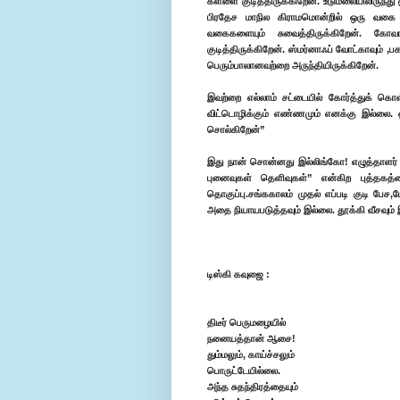
கள்ளை குடித்திருக்கிறேன். உடுமலையிலிருந்த
பிரதேச மாநில கிராமமொன்றில் ஒரு வகை ஈச்
வகைகளையும் சுவைத்திருக்கிறேன். கோவா
குடித்திருக்கிறேன். ஸ்மர்னாஃப் வோட்காவும் ,பகா
பெரும்பாலானவற்றை அருந்தியிருக்கிறேன்.
இவற்றை எல்லாம் சட்டையில் கோர்த்துக் கொள
விட்டொழிக்கும் எண்ணமும் எனக்கு இல்லை. 
சொல்கிறேன்”
இது நான் சொன்னது இல்லிங்கோ! எழுத்தாளர் த
புனைவுகள் தெளிவுகள்” என்கிற புத்தகத்
தொகுப்பு.சங்ககாலம் முதல் எப்படி குடி பேச
அதை நியாயபடுத்தவும் இல்லை. தூக்கி வீசவும்
டிஸ்கி கவுஜை :
திடீர் பெருமழையில்
நனையத்தான் ஆசை!
தும்மலும், காய்ச்சலும்
பொருட்டேயில்லை.
அந்த சுதந்திரத்தையும்