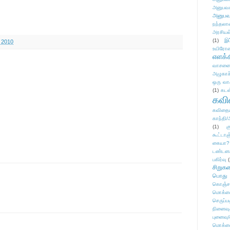
அனுபவக
அனுபவ
நந்தலால
அரசியல
(1)
இட
 2010
உயிரோ
எளக்க
வாசனை/க
அழுகாச
ஒரு வா
(1)
கடன
கவ
கவிதைய
காந்தி/
(1)
க
கூட்டா
கையா?
டண்டன
பகிர்வு
(
சிறுக
பொது
கொஞ்ச
மொக்க
செருப்ப
நினைவு
புனைவு
மொக்க