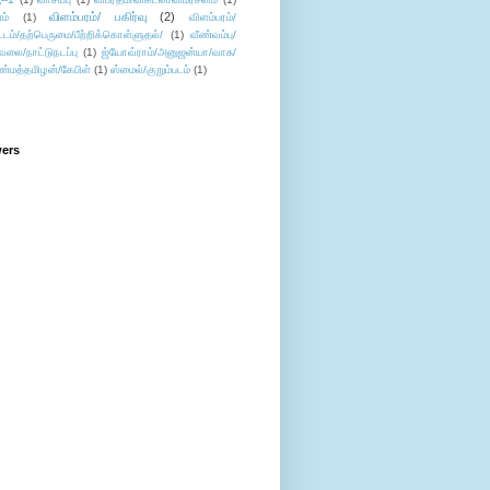
விளம்பரம்/ பகிர்வு
(2)
ம்
(1)
விளம்பரம்/
ட்டம்/தற்பெருமை/பீற்றிக்கொள்ளுதல்/
(1)
வீண்வம்பு/
ேலை/நாட்டுநடப்பு
(1)
ஜ்யோவ்ராம்/அனுஜன்யா/வாசு/
ண்மத்தமிழன்/கேபிள்
(1)
ஸ்மைல்/குறும்படம்
(1)
wers