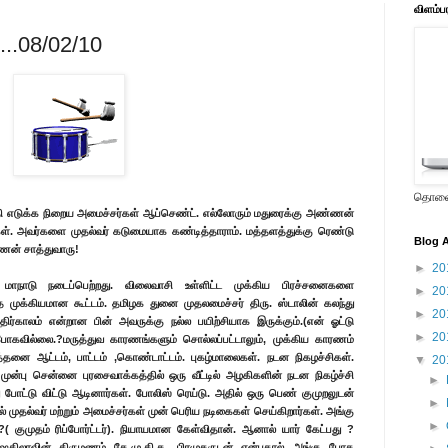
விளம்ப
....08/02/10
தொலைக
ுதி எடுக்க நிறைய அமைச்சர்கள் ஆப்செண்ட். எல்லோரும் மதுரைக்கு அண்ணன்
ர்கள். அவர்களை முதல்வர் கடுமையாக கண்டித்தாராம். மத்தளத்துக்கு ரெண்டு
Blog A
ணன் சாத்துவாரு!
►
20
் மாநாடு நடைப்பெற்றது. விலைவாசி உள்ளிட்ட முக்கிய பிரச்சனைகளை
►
20
முக்கியமான கூட்டம். தமிழக துனை முதலமைச்சர் திரு. ஸ்டாலின் கலந்து
►
20
ர்காலம் என்றான பின் அவருக்கு நல்ல பயிற்சியாக இருக்கும்.(என் ஓட்டு
►
20
போகவில்லை.?மருத்துவ காரணங்களும் சொல்லப்பட்டாலும், முக்கிய காரணம்
த்தனை ஆட்டம், பாட்டம் ,கொண்டாட்டம். புகழ்மாலைகள். நடன நிகழச்சிகள்.
▼
20
முன்பு சென்னை புரசைவாக்கத்தில் ஒரு வீட்டில் அழகிகளின் நடன நிகழ்ச்சி
►
போட்டு விட்டு ஆடினார்கள். போலிஸ் ரெய்டு. அதில் ஒரு பெண் குமுறலுடன்
►
முதல்வர் மற்றும் அமைச்சர்கள் முன் பெரிய நடிகைகள் செய்கிறார்கள். அங்கு
►
?( குமுதம் ரிப்போர்ட்டர்). நியாயமான கேள்விதான். ஆனால் யார் கேட்பது ?
. ஷகிலாவின் திருமணம் தே.மு.தி.க. பிரமுகருடன் என்பதால் அங்கு போக