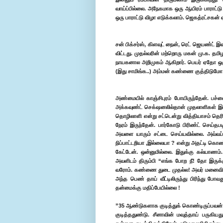
வாய்ப்பில்லை. அநேகமாக ஒரு ஆயிரம் பாராட்டு
ஒரு பாராட்டு விழா எடுக்கலாம். ஜெகத்ரட்சகன் 
சன் பிக்சர்ஸ், கிளவுட் நைன், ரெட் ஜெயண்ட
விட்டது. முதல்வரின் மற்றொரு மகன் மு.க. தமிழ
நாயகனால அறிமுகம் ஆகிறார். பெயர் ஏதோ ஒரு 
(இது சாமிங்க..) அம்மன் கண்ணை குத்திடுமோ
அண்மையில் காஞ்சிபுரம் போயிருந்தேன். பச்சைய
அக்கவுண்ட் செக்‌ஷனலில்தான் முதலாளிகள் இருப்
தொழிலாளி என்று சட்டென்று வித்தியாசம் தெரியா
நேரம் இருந்தேன். பார்கோடு பிரிண்ட் செய்
அவளை யாரும் சட்டை செய்யவில்லை. அவ்வப்ப
நிப்பாட்டறியா ,இல்லையா ? என்று அதட்டி கொண
கேட்டேன். ஒன்னுமில்லை. இதுக்கு கல்யாணம
அவளிடம் திரும்பி “எங்க போற நீ! தோ இருக
வரோம். கண்ணை துடை முதல்ல! அவர் மனைவியும் 
அந்த பெண் தாய் வீட்டிலிருந்து பிரிந்து 
தன்மைக்கு மதிப்பேயில்லை !
”35 ஆண்டுகளாக குடித்துக் கொண்டிருப்பவன் எ
குடித்ததுண்டு. சீனாவின் மவுத்தாய் பருகியது