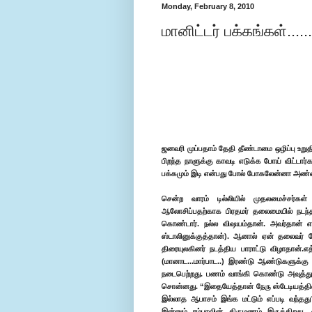
Monday, February 8, 2010
மானிட்டர் பக்கங்கள்.....
ஜனவரி முப்பதாம் தேதி தீண்டாமை ஒழிப்பு உற
பிறந்த நாளுக்கு காவடி எடுக்க போய் விட்டா
பக்கமும் இடி என்பது போல் போகலேன்னா அண்
சென்ற வாரம் டில்லியில் முதலமைச்சர்கள
ஆலோசிப்பதற்காக பிரதமர் தலைமையில் நடந்த 
கொண்டார். நல்ல விஷயம்தான். அவர்தான் எதி
ஸ்டாலினுக்குத்தான்). ஆனால் ஏன் தலைவர் 
திரையுலகினர் நடத்திய பாராட்டு விழாதான்.எ
(மானாட...மார்பாட..) இரண்டு ஆண்டுகளுக்கு 
நடைபெற்றது. பணம் வாங்கி கொண்டு அவுத்து 
சொன்னது. “இதையேத்தான் நேரு ஸ்டேடியத்தில் 
இல்லாத ஆபாசம் இங்க மட்டும் எப்படி வந்தது
இன்னும் ரம்பாவின் திருமணம் இருக்கிறது