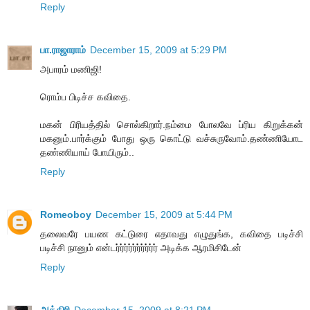
Reply
பா.ராஜாராம்
December 15, 2009 at 5:29 PM
அபாரம் மணிஜி!
ரொம்ப பிடிச்ச கவிதை.
மகன் பிரியத்தில் சொல்கிறார்.நம்மை போலவே ப்ரிய கிறுக்கன்
மகனும்.பார்க்கும் போது ஒரு கொட்டு வச்சுருவோம்.தண்ணியோட
தண்ணியாய் போயிரும்..
Reply
Romeoboy
December 15, 2009 at 5:44 PM
தலைவரே பயண கட்டுரை எதாவது எழுதுங்க, கவிதை படிச்சி
படிச்சி நானும் என்டர்ர்ர்ர்ர்ர்ர்ர்ர்ர் அடிக்க ஆரமிசிடேன்
Reply
அத்திரி
December 15, 2009 at 8:21 PM