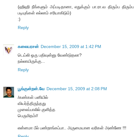
(ஹிஹி நீங்களும் அப்படிதானா, எதுக்கும் பா.ரா.வ திரும்ப திரும்ப
படியுங்கள் எல்லாம் சரியாகிடும்)
:)
Reply
கலையரசன்
December 15, 2009 at 1:42 PM
டெய்லி ஒரு பதிவுன்னு வேண்டுதலா?
நல்லாயிருக்கு...
Reply
பூங்குன்றன்.வே
December 15, 2009 at 2:08 PM
/கண்கள் பனியில்
வியர்த்திருந்தது
முலைப்பாலில் குளித்த
பெருமிதம்//
என்னமா பீல் பண்றாங்கப்பா.. அருமையான வரிகள் அண்ணே !!!
Reply