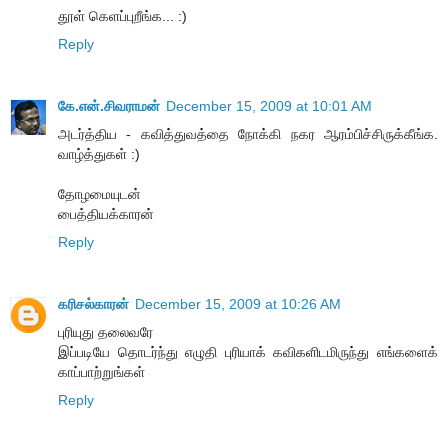
தூள் கெளப்புறீங்க... :)
Reply
கே.என்.சிவராமன்
December 15, 2009 at 10:01 AM
அடர்த்திய - கவித்துவத்தை நோக்கி நகர ஆரம்பிச்சிருக்கீங்க.
வாழ்த்துகள் :)
தோழமையுடன்
பைத்தியக்காரன்
Reply
க‌ரிச‌ல்கார‌ன்
December 15, 2009 at 10:26 AM
புரியுது த‌லைவ‌ரே
இப்ப‌டியே தொட‌ர்ந்து எழுதி புரியாக் க‌விக‌ளிட‌மிருந்து எங்க‌ளைக்
காப்பாற்றுங்க‌ள்
Reply