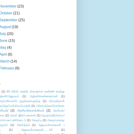
November
(23)
October
(21)
September
(25)
August
(19)
July
(20)
June
(15)
May
(4)
April
(6)
March
(14)
February
(9)
s
ு
(1)
90 மில்லி ஊத்தி..கொஞ்சமா தண்ணி கலந்து
ஞ்சலி/அனுபவம்
(1)
அஞ்சலி/கண்ணதாசன்
(1)
/கும்பகோணம் குழந்தைகளுக்கு
(1)
அப்படித்தான்
ளம்/துப்பாக்கி/பாப்பாத்தி
(1)
அம்மா/சும்மா/மொக்கை
சியல்/
(2)
அரசியல்/எளக்கியம்
(2)
அரசியல்/
ுவை
(1)
அவள் இளம் மனைவி
(1)
அழகு/கதிர்/ரம்யா/
லா/ராமலட்சுமி/தொடர்
(1)
அழைப்பு
(1)
அழைப்பு/மழை
ிமுகம்
(1)
அனர்த்தம்
(1)
அனுபவக்கதைகள் /
ு
(1)
அனுபவக்கதைகள்......10
(1)