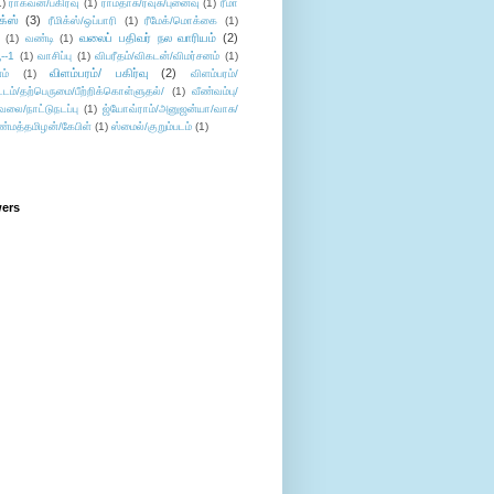
1)
ராகவன்/பகிர்வு
(1)
ராமதாசு/ரவுசு/புனைவு
(1)
ரீமா
ிக்ஸ்
(3)
ரீமிக்ஸ்/ஒப்பாரி
(1)
ரீமேக்/மொக்கை
(1)
வலைப் பதிவர் நல வாரியம்
(2)
(1)
வண்டி
(1)
--1
(1)
வாசிப்பு
(1)
விபரீதம்/விகடன்/விமர்சனம்
(1)
விளம்பரம்/ பகிர்வு
(2)
ம்
(1)
விளம்பரம்/
ட்டம்/தற்பெருமை/பீற்றிக்கொள்ளுதல்/
(1)
வீண்வம்பு/
ேலை/நாட்டுநடப்பு
(1)
ஜ்யோவ்ராம்/அனுஜன்யா/வாசு/
ண்மத்தமிழன்/கேபிள்
(1)
ஸ்மைல்/குறும்படம்
(1)
wers