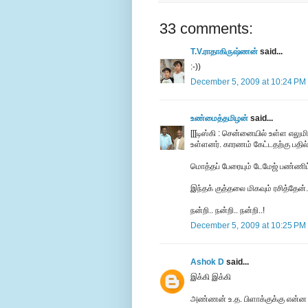
33 comments:
T.V.ராதாகிருஷ்ணன்
said...
:-))
December 5, 2009 at 10:24 PM
உண்மைத்தமிழன்
said...
[[[டிஸ்கி : சென்னையில் உள்ள எலு
உள்ளனர். காரணம் கேட்டதற்கு பதில
மொத்தப் பேரையும் டேமேஜ் பண்ணி
இந்தக் குத்தலை மிகவும் ரசித்தேன்.
நன்றி.. நன்றி.. நன்றி..!
December 5, 2009 at 10:25 PM
Ashok D
said...
இக்கி இக்கி
அண்ணன் உ.த. பிளாக்குக்கு என்ன 