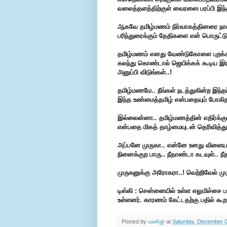
வலைத்தளத்திற்குள் வைரஸை பரப்பி இந்த
ஆகவே தமிழ்மணம் நிர்வாகத்தினரை நா
பரிந்துரைக்கும் தேதிகளை என் பொருட்டு
தமிழ்மணம் எனது வேண்டுகோளை புறக்கண
கலந்து கொண்டால் ஜெயிக்கக் கூடிய இரண்
அனுப்பி விடுங்கள்..!
தமிழ்மணமே.. நீங்கள் நடத்துகின்ற இந்
இந்த உண்மைத்தமிழ் என்பதையும் போகிற
இல்லைன்னா.. தமிழ்மணத்தின் எதிர்க்கும
என்பதை மிகத் தாழ்மையுடன் தெரிவித்து
அப்பனே முருகா.. என்னே உனது விளையாட
நினைக்குற பாரு.. நீதாண்டா கடவுள்.. ந
முருகனுக்கு அரோகரா..! வெற்றிவேல் ம
டிஸ்கி : சென்னையில் உள்ள எலுமிச்சை 
உள்ளனர். காரணம் கேட்டதற்கு பதில் க
Posted by
மணிஜி
at
Saturday, December 0