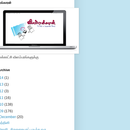
ரக்காரன்
்காட்சி விளம்பரங்களுக்கு
rchive
14
(1)
13
(1)
12
(3)
11
(16)
10
(138)
09
(176)
December
(20)
பத்தினி
சேஷூ...சிறுகதையாய் முடிந்த ஒரு