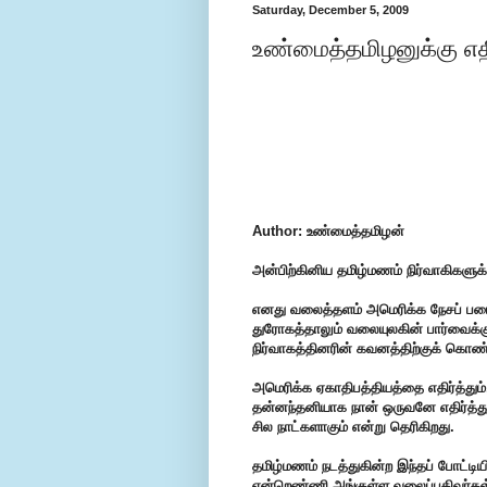
Saturday, December 5, 2009
உண்மைத்தமிழனுக்கு எதி
Author: உண்மைத்தமிழன்
அன்பிற்கினிய தமிழ்மணம் நிர்வாகிகளுக்க
எனது வலைத்தளம் அமெரிக்க நேசப் படை
துரோகத்தாலும் வலையுலகின் பார்வைக்க
நிர்வாகத்தினரின் கவனத்திற்குக் கொண்ட
அமெரிக்க ஏகாதிபத்தியத்தை எதிர்த்தும்,
தன்னந்தனியாக நான் ஒருவனே எதிர்த்து
சில நாட்களாகும் என்று தெரிகிறது.
தமிழ்மணம் நடத்துகின்ற இந்தப் போட்டிய
என்றெண்ணி அங்குள்ள வலைப்பதிவர்கள்