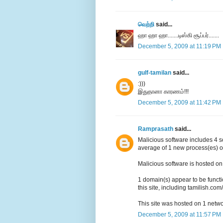
வெற்றி
said...
ஹா ஹா ஹா.......டிஸ்கி சூப்பர்.......
December 5, 2009 at 11:19 PM
gulf-tamilan
said...
:)))
இதுதானா காரணம்!!!
December 5, 2009 at 11:42 PM
Ramprasath
said...
Malicious software includes 4 sc
average of 1 new process(es) o
Malicious software is hosted on 
1 domain(s) appear to be functio
this site, including tamilish.com/
This site was hosted on 1 netw
December 5, 2009 at 11:57 PM