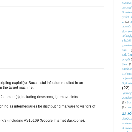
நினைவு
புனைவு
மொக்க
தண்டோரா
..
(1)
த
பயணம்
தீர்ப்பு
பாப்பாத்
சங்கிலி
நகைச்ச
நடை
(
நாட்டுந
குருவி
நிலா
(1
விளம்பர
நண்பர்க
பார்வை/
ripting exploit(s). Successful infection resulted in an
ரெமோ/க
n the target machine.
(22)
புனைவ
2 domain(s), including riosv.com/, kjremover.info/.
மொக்க
(1)
பொ
ning as intermediaries for distributing malware to visitors of
(1)
மன
.
மானி
மீள்/டெஸ
ork(s) including AS15169 (Google Internet Backbone).
ஊக்கை
மொக்க