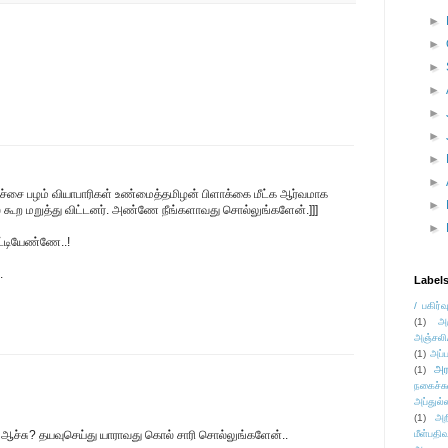
►
►
►
►
►
►
►
►
மிச்சை பழம் வியாபாரிகள் உண்மைத்தமிழன் பிளாக்கை மீட்க ஆர்வமாக
►
் கூற மறுத்து விட்டனர். அண்ணே நீங்களாவது சொல்லுங்களேன்.]]]
►
ட்டியேண்ணே..!
.
Label
/ பகிர்வ
(1)
அ
அஞ்சலி
(1)
அப்ப
அர
(1)
நகைச்ச
அப்துல்
(1)
அற
ஆச்சு? தயவுசெய்து யாராவது கொல் சாரி சொல்லுங்களேன்..
மீள்பதிவ