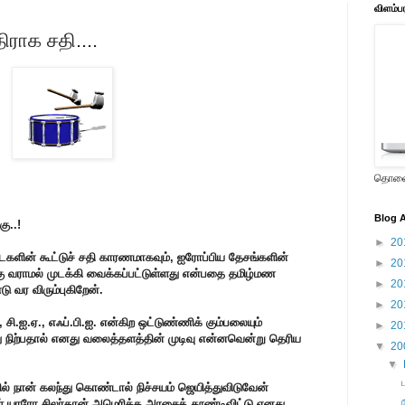
விளம்ப
ராக சதி....
தொலைக
Blog A
ு..!
►
20
களின் கூட்டுச் சதி காரணமாகவும், ஐரோப்பிய தேசங்களின்
►
20
ு வராமல் முடக்கி வைக்கப்பட்டுள்ளது என்பதை தமிழ்மண
►
20
ு வர விரும்புகிறேன்.
►
20
 சி.ஐ.ஏ., எஃப்.பி.ஐ. என்கிற ஒட்டுண்ணிக் கும்பலையும்
►
20
 நிற்பதால் எனது வலைத்தளத்தின் முடிவு என்னவென்று தெரிய
▼
20
▼
ில் நான் கலந்து கொண்டால் நிச்சயம் ஜெயித்துவிடுவேன்
 யாரோ சிலர்தான் அமெரிக்க அரசைத் தூண்டிவிட்டு எனது