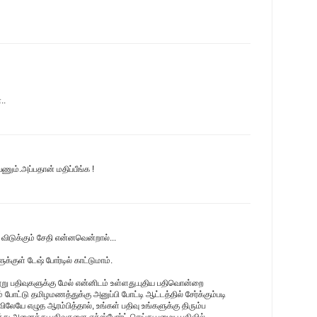
..
ணும்.அப்பதான் மதிப்பீங்க !
ிடுக்கும் சேதி என்னவென்றால்...
க்குள் டேஷ் போர்டில் காட்டுமாம்.
ூறு பதிவுகளுக்கு மேல் என்னிடம் உள்ளது.புதிய பதிவொன்றை
போட்டு தமிழமணத்துக்கு அனுப்பி போட்டி ஆட்டத்தில் சேர்க்கும்படி
விலேயே எழுத ஆரம்பித்தால், உங்கள் பதிவு உங்களுக்கு திரும்ப