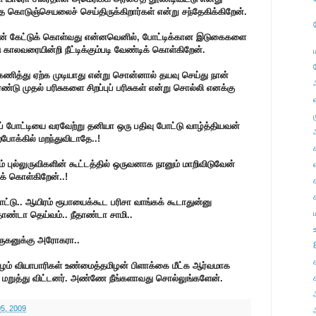
 கொடுஞ்செயலைச் செய்திருக்கிறார்கள் என்று சந்தேகிக்கிறேன்.
ன் கேட்டுக் கொள்வது என்னவெனில், போட்டிக்கான இடுகைகளை
 காலவரையின்றி நீட்டிக்கும்படி வேண்டிக் கொள்கிறேன்.
ித்து ஏற்க முடியாது என்று சொன்னால் தயவு செய்து நான்
டு முதல் பரிசுகளை சிறப்புப் பரிசுகள் என்று சொல்லி எனக்கு
தப் போட்டியை வரவேற்று தனியா ஒரு பதிவு போட்டு வாழ்த்தியவன்
போக்கில் மறந்துவிடாதே..!
் புல்லுருவிகளின் கூட்டத்தில் ஒருவனாக நானும் மாறிவிடுவேன்
எ
க் கொள்கிறேன்..!
்டு.. ஆயிரம் ரூபாயைக்கூட பரிசா வாங்கக் கூடாதுன்னு
ீதாண்டா தெய்வம்.. நீதாண்டா சாமி..
ுருகனுக்கு அரோகரா..
பழம் வியாபாரிகள் உண்மைத்தமிழன் பிளாக்கை மீட்க ஆர்வமாக
ூற மறுத்து விட்டனர். அண்ணே நீங்களாவது சொல்லுங்களேன்.
5, 2009