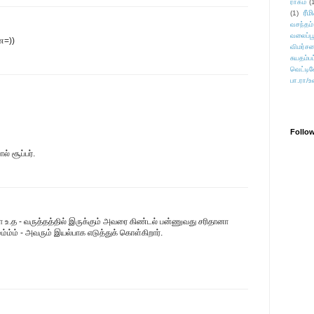
ராகம்
(
ரீம
(1)
வசந்தம்
வலைப்பூ
ே=))
விமர்சன
சுயதம்ப
வெட்டிவ
பா.ரா/உ
Follo
் சூப்பர்.
உ.த - வருத்தத்தில் இருக்கும் அவரை கிண்டல் பன்ணுவது சரிதானா
ம்ம்ம் - அவரும் இயல்பாக எடுத்துக் கொள்கிறார்.