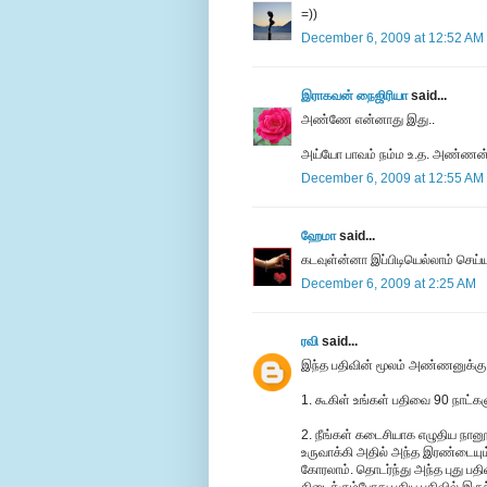
=))
December 6, 2009 at 12:52 AM
இராகவன் நைஜிரியா
said...
அண்ணே என்னாது இது..
அய்யோ பாவம் நம்ம உ.த. அண்ணன்
December 6, 2009 at 12:55 AM
ஹேமா
said...
கடவுள்ன்னா இப்பிடியெல்லாம் செய்ய
December 6, 2009 at 2:25 AM
ரவி
said...
இந்த பதிவின் மூலம் அண்ணனுக்கு வ
1. கூகிள் உங்கள் பதிவை 90 நாட்களு
2. நீங்கள் கடைசியாக எழுதிய நான
உருவாக்கி அதில் அந்த இரண்டையும் 
கோரலாம். தொடர்ந்து அந்த புது பதி