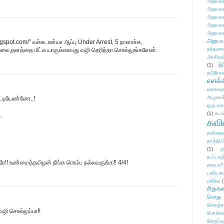
அனுபவக
அனுபவக
அனுபவக
அனுபவக
அனுபவக
அனுபவ
gspot.com/” வச்சுடான்யா ஆப்பு Under Arrest, 5 நாளாச்சு,
நந்தலால
இல்லை,தளத்தை மீட்க யாருக்காவது வழி தெரிந்தா சொல்லுங்களேன்.
அரசியல
(1)
இட
உயிரோ
எளக்க
வாசனை/க
அழுகாச
ட்டியேண்ணே..!
ஒரு வா
(1)
கடன
.
கவ
கவிதைய
காந்தி/
(1)
க
கூட்டா
றாரே!! உண்மைத்தமிழன் நீங்க ரொம்ப நல்லவருங்க!! 4/4!
கையா?
டண்டன
பகிர்வு
(
சிறுக
பொது
கொஞ்ச
ழி சொல்லுப்பா!!
மொக்க
செருப்ப