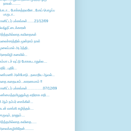
நாவல்..........
போடா... போக்கத்தவனே...போய் பொழப்ப
பாருடா..
மானிட்டர் பக்கங்கள்........21/12/09
வே(ஓ)ட்டைக்காரன்
அர்த்தமில்லாத கவிதைகள்
வலைச்சரத்தில் மூன்றாம் நாள்
முலைப்பால் அடர்த்தி..
அரைவிழி கனவில்...
சும்மா டச் வுட்டு போககூடாதுல்ல....
திர்...புதிர்...
கண்மணி அன்போடு...நலமறிய ஆவல்...
கதை கதையாம்...காரணமாம் !!
மானிட்டர் பக்கங்கள்…………..07/12/09
உண்மைத்தமிழனுக்கு எதிராக சதி....
8 ஆம் நம்பர் சைக்கிள்...
கடன் வாங்கி கழித்தல்....
சாருவும், நானும்....
அர்த்தமில்லாத கவிதை......
அலைக்கழிகிறேன்..........