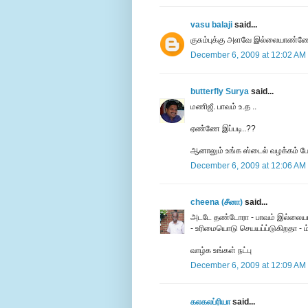
vasu balaji
said...
குசும்புக்கு அளவே இல்லையாண்ண
December 6, 2009 at 12:02 AM
butterfly Surya
said...
மணிஜீ. பாவம் உ.த ..
ஏண்ணே இப்படி..??
ஆனாலும் உங்க ஸ்டைல் வழக்கம் போல
December 6, 2009 at 12:06 AM
cheena (சீனா)
said...
அடடே தண்டோரா - பாவம் இல்லையா 
- உரிமையொடு செயயப்ப்டுகிறதா - ம்
வாழ்க உங்கள் நட்பு
December 6, 2009 at 12:09 AM
கலகலப்ரியா
said...