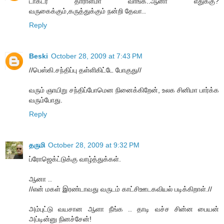
டாக்டர் தாராளமா வாங்க..ஆனா எதுக்கு?
வருகைக்கும்,கருத்துக்கும் நன்றி தேவா..
Reply
Beski
October 28, 2009 at 7:43 PM
//பெஸ்கி.சந்திப்பு தள்ளிகிட்டே போகுது//
வரும் ஞாயிறு சந்திப்போமென நினைக்கிறேன், உலக சினிமா பார்க்க
வரும்போது.
Reply
தருமி
October 28, 2009 at 9:32 PM
ப்ரோஜெக்ட்டுக்கு வாழ்த்துக்கள்.
ஆனா ..
//என் மகள் இரண்டாவது வருடம் காட்சிஊடகவியல் படிக்கிறாள்.//
அம்புட்டு வயசான ஆளா நீங்க .. தாடி வச்ச சின்ன பையன்
அப்டின்னு நினச்சேன்!