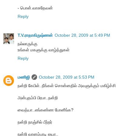
- பொன்.வாசுதேவன்
Reply
T.V.ராதாகிருஷ்ணன்
October 28, 2009 at 5:49 PM
நல்லாருக்கு
உங்கள் மகளுக்கு வாழ்த்துகள்
Reply
மணிஜி
October 28, 2009 at 5:53 PM
நன்றி கேபிள்..நீங்கள் சொன்னதில் அவளுக்கும் மகிழ்ச்சி
அன்புதம்பி பிரபா..நன்றி
வைத்யா..எங்கண்ண போனீங்க?
நன்றி நாஞ்சில் பீற்றர்
நன்றி வானம்பாடி ஐயா..