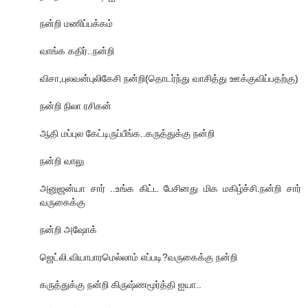
நன்றி மணிப்பக்கம்
வாங்க கதிர்..நன்றி
விசா,புலவன்புலிகேசி நன்றி(தொடர்ந்து வாசித்து ஊக்குவிப்பதற்கு)
நன்றி நிலா ரசிகன்
ஆதி மப்புல கேட்டிருப்பீங்க..கருத்துக்கு நன்றி
நன்றி வாலு
அனுஜன்யா சார் ..உங்க கிட்ட பேசினது மிக மகிழ்ச்சி.நன்றி சார்
வருகைக்கு
நன்றி அஷோக்
ஜெட்லி.வியாபாரமெல்லாம் எப்படி?வருகைக்கு நன்றி
கருத்துக்கு நன்றி கிருஷ்ணமூர்த்தி ஐயா..