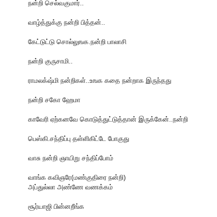
நன்றி செல்வகுமார்..
வாழ்த்துக்கு நன்றி பித்தன்..
கேட்டுட்டு சொல்லுஙக.நன்றி பாலாசி
நன்றி குருசாமி..
ராமலக்‌ஷ்மி நன்றிகள்..உஙக கதை நன்றாக இருந்தது
நன்றி சகோ ஹேமா
காவேரி ஏற்கனவே கொடுத்துட்டுத்தான் இருக்கேன்..நன்றி
பெஸ்கி.சந்திப்பு தள்ளிகிட்டே போகுது
வாசு நன்றி ஞாயிறு சந்திப்போம்
வாங்க கவிஞரே(மண்குதிரை நன்றி)
அப்துல்லா அண்ணே வணக்கம்
சூர்யாஜி பின்னறீங்க