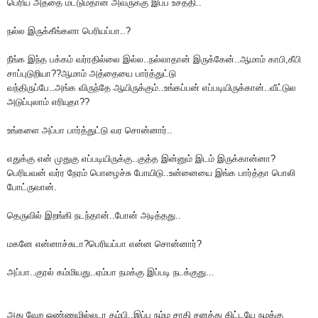
பெரிய அத்தை மட்டும்தான் அவருக்கு இப்ப உசத்தி..
நல்ல இருக்கீங்களா பெரியப்பா..?
நீங்க இந்த பக்கம் வர்ரதில்லை இல்ல..நல்லாதான் இருக்கேன்..ஆமாம் காபி,கீபி
சாப்புடுறியா??ஆமாம் அத்தையை பார்த்துட்டு
வந்திருப்பே..அங்க விருந்தே ஆயிருக்கும்..உங்கப்பன் எப்படியிருக்கான்..வீட்டுல
அடுப்புலாம் எரியுதா??
உங்களை அப்பா பார்த்துட்டு வர சொன்னார்..
எதுக்கு என் முதுகு எப்படியிருக்கு..குத்த இன்னும் இடம் இருக்கான்னா?
பெரியவன் வர்ர நேரம் பொழைச்சு போயிடு..உன்னையை இங்க பார்த்தா பொலி
போட்ருவான்.
தெருவில் இறங்கி நடந்தான்..போன் அடித்தது..
மகனே என்னாச்சுடா?பெரியப்பா என்ன சொன்னார்?
அப்பா..குரல் கம்மியது..ஏம்பா நமக்கு இப்படி நடக்குது...
அது வேற ஒண்ணுமில்லடா தம்பி..இப்ப நம்ம சாதி சனத்து கிட்டயே நமக்கு