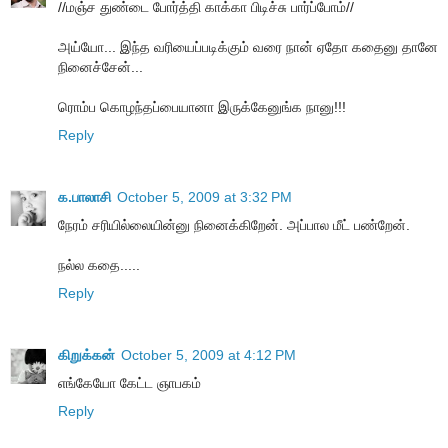
//மஞ்ச துண்டை போர்த்தி காக்கா பிடிச்சு பார்ப்போம்//
அய்யோ... இந்த வரியைப்படிக்கும் வரை நான் ஏதோ கதைனு தானே
நினைச்சேன்...
ரொம்ப கொழந்தப்பையானா இருக்கேனுங்க நானு!!!
Reply
க.பாலாசி
October 5, 2009 at 3:32 PM
நேரம் சரியில்லையின்னு நினைக்கிறேன். அப்பால மீட் பண்றேன்.
நல்ல கதை.....
Reply
கிறுக்கன்
October 5, 2009 at 4:12 PM
எங்கேயோ கேட்ட ஞாபகம்
Reply