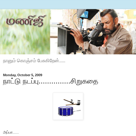
நானும் கொஞ்சம் பேசுகிறேன்.....
Monday, October 5, 2009
நாட்டு நடப்பு...............சிறுகதை
அப்பா.....