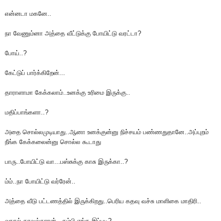
என்னடா மகனே..
நா வேணும்னா அத்தை வீட்டுக்கு போயிட்டு வரட்டா?
போய்..?
கேட்டுப் பார்க்கிறேன்...
தாராளாமா கேக்கலாம்..உனக்கு உரிமை இருக்கு..
மதிப்பாங்களா..?
அதை சொல்லமுடியாது..ஆனா உனக்குன்னு நிச்சயம் பண்ணதுதானே..அப்புறம்
நீங்க கேக்கலைன்னு சொல்ல கூடாது
பாரு..போயிட்டு வா...பஸ்சுக்கு காசு இருக்கா..?
ம்ம்..நா போயிட்டு வர்ரேன்..
அத்தை வீடு பட்டணத்தில் இருக்கிறது..பெரிய கதவு வச்சு மாளிகை மாதிரி..
வாசல் காவல்காரன்...தம்பி எங்க இப்படி?