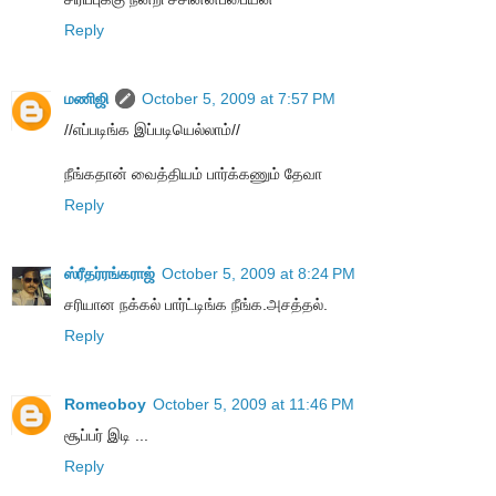
Reply
மணிஜி
October 5, 2009 at 7:57 PM
//எப்படிங்க இப்படியெல்லாம்//
நீங்கதான் வைத்தியம் பார்க்கணும் தேவா
Reply
ஸ்ரீதர்ரங்கராஜ்
October 5, 2009 at 8:24 PM
சரியான நக்கல் பார்ட்டிங்க நீங்க.அசத்தல்.
Reply
Romeoboy
October 5, 2009 at 11:46 PM
சூப்பர் இடி ...
Reply