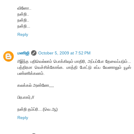
வினோ..
நன்றி..
நன்றி..
நன்றி...
Reply
மணிஜி
October 5, 2009 at 7:52 PM
//இந்த பதிவெல்லாம் பொக்கிஷம் மாதிரி, அப்பப்போ தேவைப்படும்...
பத்திரமா வெச்சிக்கோங்க. மாத்தி போட்டு எப்ப வேணாலும் யூஸ்
பண்ணிக்கலாம்.
கலக்கல் அண்ணே,,,,
பிரபாகர்,//
நன்றி தம்ப்ரி....(வெ.ஆ)
Reply