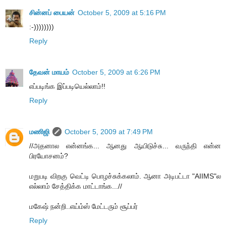
சின்னப் பையன்
October 5, 2009 at 5:16 PM
:-))))))))
Reply
தேவன் மாயம்
October 5, 2009 at 6:26 PM
எப்படிங்க இப்படியெல்லாம்!!
Reply
மணிஜி
October 5, 2009 at 7:49 PM
//அதனால என்னங்க... ஆனது ஆயிடுச்சு... வருந்தி என்ன
பிரயோசனம்?
மறுபடி விறகு வெட்டி பொழச்சுக்கலாம். ஆனா அடிபட்டா "AIIMS"ல
எல்லாம் சேத்திக்க மாட்டாங்க...//
மகேஷ் நன்றி..எய்ம்ஸ் மேட்டரும் சூப்பர்
Reply