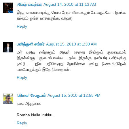
ரமேஷ் வைத்யா
August 14, 2010 at 11:13 AM
இந்த வானம்பாடிக்கு ரெம்ப நேரம் கிடைக்கும் போலருக்கே... (நாங்க
எல்லாம் ஒங்க வாசகருங்க. ஹிஹி)
Reply
பனித்துளி சங்கர்
August 15, 2010 at 1:30 AM
மீள் பதிவு என்றாலும் அதன் ரசனை இன்னும் குறையாமல்
இருக்கிறது புதுமைபோலவே . நல்ல இருக்கு நண்பரே பகிர்வுக்கு
நன்றி . புதிய பதிவெழுத நேரமில்லை என்று நினைக்கிறேன்
.எல்லோருக்கும் இதே நிலைதான் .
Reply
'பரிவை' சே.குமார்
August 15, 2010 at 12:55 PM
நல்ல ஆளுமை.
Romba Nalla irukku.
Reply