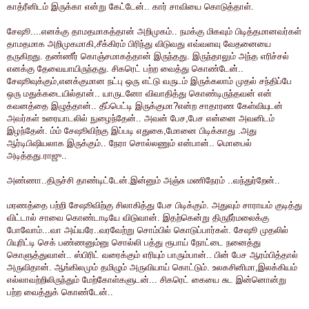
காத்ரீனிடம் இருக்கா என்று கேட்டேன்.. கார் சாவியை கொடுத்தாள்.
சேஷூ....எனக்கு தாமதமாகத்தான் அறிமுகம்.. நமக்கு மிகவும் பிடித்தமானவர்கள்
தாமதமாக அறிமுகமாகி,சீக்கிரம் பிரிந்து விடுவது எவ்வளவு வேதனையை
தருகிறது. தண்ணீர் கொஞ்சமாகத்தான் இருந்தது. இருந்தாலும் அந்த எரிச்சல்
எனக்கு தேவையாயிருந்தது. சிகரெட் பற்ற வைத்து கொண்டேன்..
சேஷூவுக்கும்,எனக்குமான நட்பு ஒரு எட்டு வருடம் இருக்கலாம் முதல் சந்திப்பே
ஒரு மதுக்கடையில்தான்.. யாருடனோ விவாதித்து கொண்டிருந்தவன் என்
கவனத்தை இழுத்தான்.. தீப்பெட்டி இருக்குமா?என்ற சாதாரண கேள்வியுடன்
அவர்கள் உரையாடலில் நுழைந்தேன்.. அவன் பேச,பேச என்னை அவனிடம்
இழந்தேன். ம்ம் சேஷூவிற்கு இப்படி எதுகை,மோனை பிடிக்காது .அது
ஆர்டிபிஷியலாக இருக்கும்.. நேரா சொல்லணும் என்பான்.. மொபைல்
அடித்தது.ராஜு..
அண்ணா..திருச்சி தாண்டிட்டேன்.இன்னும் அஞ்சு மணிநேரம் ..வந்துர்றேன்..
மரணத்தை பற்றி சேஷூவிற்கு சிலாகித்து பேச பிடிக்கும். அதுவும் சாராயம் குடித்து
விட்டால் சாவை கொண்டாடியே விடுவான். இதற்கென்று திருநீர்மலைக்கு
போவோம்...வா அய்யரே..வரவேற்று சொம்பில் கொடுப்பார்கள். சேஷூ முதலில்
பியுரிட்டி செக் பண்ணனும்னு சொல்லி பத்து ரூபாய் நோட்டை நனைத்து
கொளுத்துவான்.. ஸ்பிரிட் வரைக்கும் எரியும் பாரும்பான்.. பின் பேச ஆரம்பித்தால்
அருவிதான். ஆங்கிலமும் தமிழும் அருவியாய் கொட்டும். உலகசினிமா,இலக்கியம்
எல்லாவற்றிலிருந்தும் மேற்கோள்களுடன்... சிகரெட் கையை சுட இன்னொன்று
பற்ற வைத்துக் கொண்டேன்..