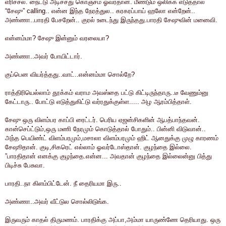
எரிச்சல். நைட்டு அடிச்சது கொஞ்சம் ஓவர்தான். மீண்டும் ஒலிக்க எடுத்தால்
“சேஷு” calling.. என்ன இந்த நேரத்துல.. கரகரப்பாய் ஹலோ என்றேன்..
அண்ணா..பாரதி பேசறேன்.. குரல் உடைந்து இருந்தது.பாரதி சேஷுவின் மனைவி.
என்னம்மா? சேஷு இன்னும் வரலையா?
அண்ணா..அவர் போயிட்டார்.
குப்பென வியர்த்தது..வாட்..என்னம்மா சொல்றே?
ராத்திரியெல்லாம் தூக்கம் வராம அவஸ்தை பட்டு கிட்டிருந்தாரு..டீ வேணும்னு
கேட்டாரு.. போட்டு எடுத்துகிட்டு வர்ரதுக்குள்ள..... அழ ஆரம்பித்தாள்.
சேஷு ஒரு விளம்பர காப்பி ரைட்டர். பெரிய ஏஜன்சிகளின் ஆபத்பாந்தவன்.
கான்செப்ட்டும்,ஒரு மணி நேரமும் கொடுத்தால் போதும்.. பின்னி விடுவான்..
அந்த பெயிண்ட் விளம்பரமும்,மசாலா விளம்பரமும் ஹிட் ஆனதுக்கு முழு காரணம்
சேஷூதான். குடி,சிகரெட் எல்லாம் ஓவர்டோஸ்தான். குழந்தை இல்லை.
”பாரதிதான் எனக்கு குழந்தை.என்ன... அவதான் குழந்தை இல்லைன்னு பித்து
பிடிச்சு பேசுவா.
பாரதி..நா கிளம்பிட்டேன். நீ தைரியமா இரு..
அண்ணா..அவர் வீட்டுல சொல்லிடுங்க.
இருவரும் காதல் திருமணம். பாரதிக்கு அப்பா,அம்மா யாருண்ணே தெரியாது. ஒரு