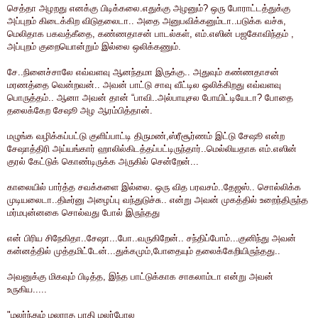
செத்தா அழறது எனக்கு பிடிக்கலை.எதுக்கு அழனும்? ஒரு போராட்டத்துக்கு
அப்புறம் கிடைக்கிற விடுதலைடா.. அதை அனுபவிக்கனும்டா..படுக்க வச்சு,
மெலிதாக பகவத்கீதை, கண்ணதாசன் பாடல்கள், எம்.எஸின் பஜகோவிந்தம் ,
அப்புறம் குறையொன்றும் இல்லை ஒலிக்கணும்.
சே..நினைச்சாலே எவ்வளவு ஆனந்தமா இருக்கு.. அதுவும் கண்ணதாசன்
மரணத்தை வென்றவன்.. அவன் பாட்டு சாவு வீட்டில ஒலிக்கிறது எவ்வளவு
பொருத்தம்.. ஆனா அவன் தான் “பாவி..அல்பாயுசல போயிட்டியேடா? போதை
தலைக்கேற சேஷூ அழ ஆரம்பித்தான்.
மழுங்க வழிக்கப்பட்டு குளிப்பாட்டி திருமண்,ஸ்ரீசூர்ணம் இட்டு சேஷூ என்ற
சேஷாத்திரி அய்யங்கார் ஹாலில்கிடத்தப்பட்டிருந்தார்..மெல்லியதாக எம்.எஸின்
குரல் கேட்டுக் கொண்டிருக்க அருகில் சென்றேன்...
காலையில் பார்த்த சவக்களை இல்லை. ஒரு வித பரவசம்..தேஜஸ்.. சொல்லிக்க
முடியலைடா..திடீர்னு அழைப்பு வந்துடுச்சு.. என்று அவன் முகத்தில் உறைந்திருந்த
மர்மபுன்னகை சொல்வது போல் இருந்தது
என் பிரிய சிநேகிதா..சேஷா...போ..வருகிறேன்.. சந்திப்போம்...குனிந்து அவன்
கன்னத்தில் முத்தமிட்டேன்...துக்கமும்,போதையும் தலைக்கேறியிருந்தது..
அவனுக்கு மிகவும் பிடித்த, இந்த பாட்டுக்காக சாகலாம்டா என்று அவன்
உருகிய.....
"மலர்ந்தும் மலராத பாதி மலர்போல