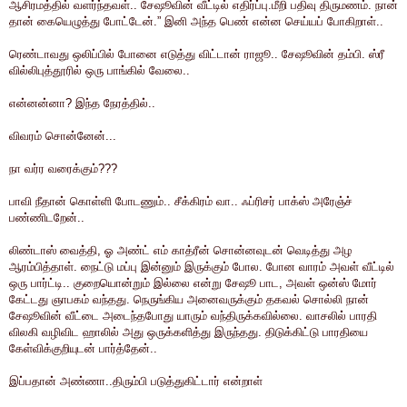
ஆசிரமத்தில் வளர்ந்தவள்.. சேஷூவின் வீட்டில் எதிர்ப்பு.மீறி பதிவு திருமணம். நான்
தான் கையெழுத்து போட்டேன்.” இனி அந்த பெண் என்ன செய்யப் போகிறாள்..
ரெண்டாவது ஒலிப்பில் போனை எடுத்து விட்டான் ராஜூ.. சேஷூவின் தம்பி. ஸ்ரீ
வில்லிபுத்தூரில் ஒரு பாங்கில் வேலை..
என்னன்னா? இந்த நேரத்தில்..
விவரம் சொன்னேன்...
நா வர்ர வரைக்கும்???
பாவி நீதான் கொள்ளி போடணும்.. சீக்கிரம் வா.. ஃப்ரிசர் பாக்ஸ் அரேஞ்ச்
பண்ணிடறேன்..
லிண்டாஸ் வைத்தி, ஓ அண்ட் எம் காத்ரீன் சொன்னவுடன் வெடித்து அழ
ஆரம்பித்தாள். நைட்டு மப்பு இன்னும் இருக்கும் போல. போன வாரம் அவள் வீட்டில்
ஒரு பார்ட்டி.. குறையொன்றும் இல்லை என்று சேஷூ பாட, அவள் ஒன்ஸ் மோர்
கேட்டது ஞாபகம் வந்தது. நெருங்கிய அனைவருக்கும் தகவல் சொல்லி நான்
சேஷூவின் வீட்டை அடைந்தபோது யாரும் வந்திருக்கவில்லை. வாசலில் பாரதி
விலகி வழிவிட ஹாலில் அது ஒருக்களித்து இருந்தது. திடுக்கிட்டு பாரதியை
கேள்விக்குறியுடன் பார்த்தேன்..
இப்பதான் அண்ணா..திரும்பி படுத்துகிட்டார் என்றாள்