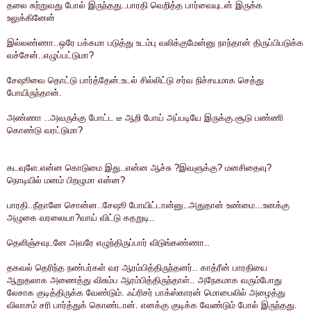
தலை சுற்றுவது போல் இருந்தது..பாரதி வெறித்த பார்வையுடன் இருக்க
உலுக்கினேன்
இல்லண்ணா..ஒரே பக்கமா படுத்து உடம்பு வலிக்குமேன்னு நாந்தான் திருப்பிபடுக்க
வச்சேன்..எழுப்பட்டுமா?
சேஷூவை தொட்டு பார்த்தேன்.உடல் சில்லிட்டு சர்வ நிச்சயமாக செத்து
போயிருந்தான்.
அண்ணா ..அவருக்கு போட்ட டீ ஆறி போய் அப்படியே இருக்கு.சூடு பண்ணி
கொண்டு வரட்டுமா?
கடவுளே.என்ன கொடுமை இது..என்ன ஆச்சு ?இவளுக்கு? மனசிதைவு?
நொடியில் மனம் பிறழுமா என்ன?
பாரதி..நீதானே சொன்ன..சேஷூ போயிட்டான்னு..அதுதான் உண்மை...உனக்கு
அழுகை வரலையா?வாய் விட்டு கதறுடி..
தெளிஞ்சவுடனே அவரே எழுந்திருப்பார் விடுங்கண்ணா..
தகவல் தெரிந்த நண்பர்கள் வர ஆரம்பித்திருந்தனர்.. காத்ரீன் பாரதியை
ஆறுதலாக அணைத்து விசும்ப ஆரம்பித்திருந்தாள்.. அநேகமாக வரும்போது
லேசாக குடித்திருக்க வேண்டும். ஃப்ரிசர் பாக்ஸ்காரன் மொபைலில் அழைத்து
விலாசம் சரி பார்த்துக் கொண்டான். எனக்கு குடிக்க வேண்டும் போல் இருந்தது.